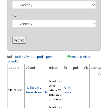
Trať
řadit:
podle závodu
podle pořadí
mapa s místy
závodů
<
datum
závod
místo
l.k.
poř.
v.k.
odstup
od
[s]
Řeka Orlice v
úseku
Slalom v
K1M
137
28.09.2025
loděnice SK
Třebechovicích
slalom
Třebechovice
pod Orebem
Řeka Orlice v