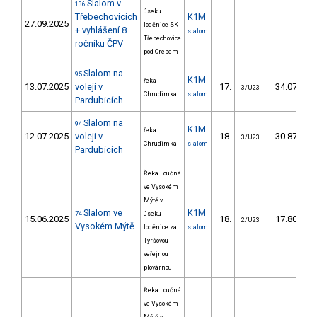
Slalom v
136
úseku
Třebechovicích
K1M
27.09.2025
loděnice SK
+ vyhlášení 8.
slalom
Třebechovice
ročníku ČPV
pod Orebem
Slalom na
95
K1M
řeka
13.07.2025
voleji v
17.
34.07
3/U23
Chrudimka
slalom
Pardubicích
Slalom na
94
K1M
řeka
12.07.2025
voleji v
18.
30.87
3/U23
Chrudimka
slalom
Pardubicích
Řeka Loučná
ve Vysokém
Mýtě v
Slalom ve
K1M
74
úseku
15.06.2025
18.
17.80
2/U23
Vysokém Mýtě
loděnice za
slalom
Tyršovou
veřejnou
plovárnou
Řeka Loučná
ve Vysokém