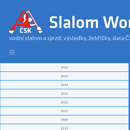
vodní slalom a sjezd: výsledky, žebříčky, data
2026
2025
2024
2023
2022
2021
2020
2019