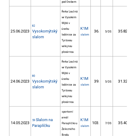
pod Orebem
Řeka Loučná
ve Vysokém
Mýtě v
82
K1M
úseku
25.06.2023
Vysokomýtský
36.
35.82
5/DS
loděnice za
slalom
slalom
Tyršovou
veřejnou
plovárnou
Řeka Loučná
ve Vysokém
Mýtě v
80
K1M
úseku
24.06.2023
Vysokomýtský
39.
31.32
5/DS
loděnice za
slalom
slalom
Tyršovou
veřejnou
plovárnou
sportovní
areál
Slalom na
K1M
59
14.05.2023
103.
35.40
Paraplíčko u
7/DS
Paraplíčku
slalom
Železného
Brodu