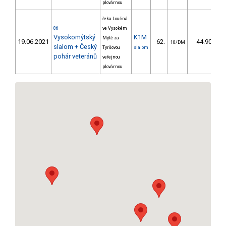
plovárnou
řeka Loučná
86
ve Vysokém
Vysokomýtský
K1M
Mýtě za
19.06.2021
62.
44.90
10/DM
slalom + Český
Tyršovou
slalom
pohár veteránů
veřejnou
plovárnou