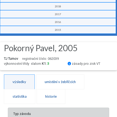
2018
2017
2016
2015
Pokorný Pavel, 2005
TJ Turnov
registrační číslo: 062039
výkonnostní třídy
slalom
K1:
3
zásady pro zisk VT
výsledky
umístění v žebříčcích
statistika
historie
Typ závodu