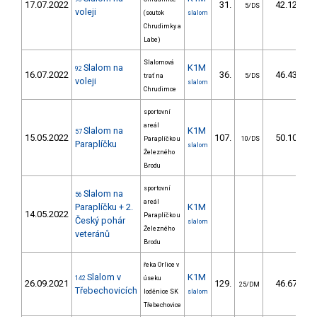
17.07.2022
31.
42.12
5/DS
voleji
(soutok
slalom
Chrudimky a
Labe)
Slalomová
Slalom na
K1M
92
16.07.2022
36.
46.43
trať na
5/DS
voleji
slalom
Chrudimce
sportovní
areál
Slalom na
K1M
57
15.05.2022
107.
50.10
Paraplíčko u
10/DS
Paraplíčku
slalom
Železného
Brodu
sportovní
Slalom na
56
areál
Paraplíčku + 2.
K1M
14.05.2022
Paraplíčko u
Český pohár
slalom
Železného
veteránů
Brodu
řeka Orlice v
Slalom v
K1M
142
úseku
26.09.2021
129.
46.67
25/DM
Třebechovicích
loděnice SK
slalom
Třebechovice