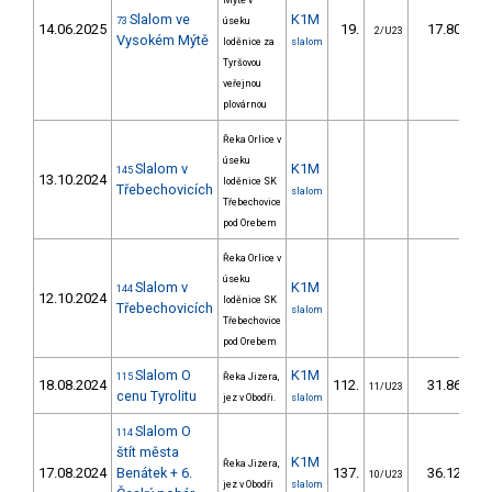
Mýtě v
Slalom ve
K1M
73
úseku
14.06.2025
19.
17.80
2/U23
Vysokém Mýtě
loděnice za
slalom
Tyršovou
veřejnou
plovárnou
Řeka Orlice v
úseku
Slalom v
K1M
145
13.10.2024
loděnice SK
Třebechovicích
slalom
Třebechovice
pod Orebem
Řeka Orlice v
úseku
Slalom v
K1M
144
12.10.2024
loděnice SK
Třebechovicích
slalom
Třebechovice
pod Orebem
Slalom O
K1M
115
Řeka Jizera,
18.08.2024
112.
31.86
11/U23
cenu Tyrolitu
jez v Obodři.
slalom
Slalom O
114
štít města
K1M
Řeka Jizera,
17.08.2024
Benátek + 6.
137.
36.12
10/U23
jez v Obodři
slalom