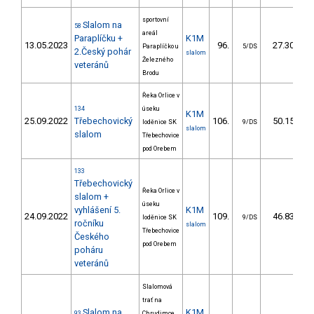
sportovní
Slalom na
58
areál
Paraplíčku +
K1M
13.05.2023
96.
27.30
Paraplíčko u
5/DS
2.Český pohár
slalom
Železného
veteránů
Brodu
Řeka Orlice v
134
úseku
K1M
25.09.2022
Třebechovický
106.
50.15
loděnice SK
9/DS
slalom
slalom
Třebechovice
pod Orebem
133
Třebechovický
Řeka Orlice v
slalom +
úseku
vyhlášení 5.
K1M
24.09.2022
109.
46.83
loděnice SK
9/DS
ročníku
slalom
Třebechovice
Českého
pod Orebem
poháru
veteránů
Slalomová
trať na
Slalom na
K1M
93
Chrudimce