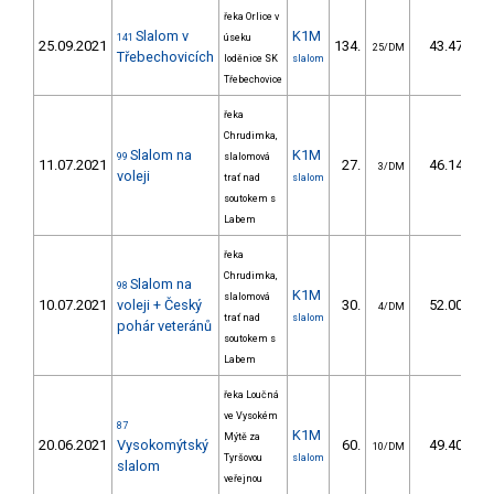
řeka Orlice v
Slalom v
K1M
141
úseku
25.09.2021
134.
43.47
25/DM
Třebechovicích
loděnice SK
slalom
Třebechovice
řeka
Chrudimka,
Slalom na
K1M
99
slalomová
11.07.2021
27.
46.14
3/DM
voleji
trať nad
slalom
soutokem s
Labem
řeka
Chrudimka,
Slalom na
98
K1M
slalomová
10.07.2021
voleji + Český
30.
52.00
4/DM
trať nad
slalom
pohár veteránů
soutokem s
Labem
řeka Loučná
ve Vysokém
87
K1M
Mýtě za
20.06.2021
Vysokomýtský
60.
49.40
10/DM
Tyršovou
slalom
slalom
veřejnou