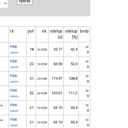
l.k.
poř.
v.k.
odstup
odstup
body
[s]
[%]
PWK
OČ
18.
55.77
42,4
16/PZM
0
slalom
PWK
OČ
22.
66.50
52,0
19/PZM
0
slalom
PWK
OČ
31.
119.97
108,8
25/PZM
0
slalom
PWK
OČ
32.
120.01
111,2
26/PZM
0
slalom
PWK
nou
OČ
21.
63.10
45,4
16/PZM
0
slalom
PWK
nou
OČ
21.
63.10
45,4
16/PZM
0
slalom