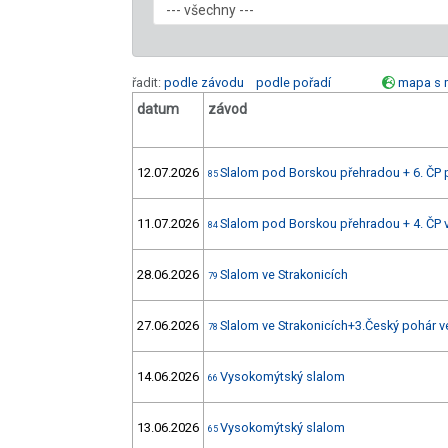
řadit:
podle závodu
podle pořadí
mapa s 
datum
závod
12.07.2026
Slalom pod Borskou přehradou + 6. ČP 
85
11.07.2026
Slalom pod Borskou přehradou + 4. ČP v
84
28.06.2026
Slalom ve Strakonicích
79
27.06.2026
Slalom ve Strakonicích+3.Český pohár v
78
14.06.2026
Vysokomýtský slalom
66
13.06.2026
Vysokomýtský slalom
65