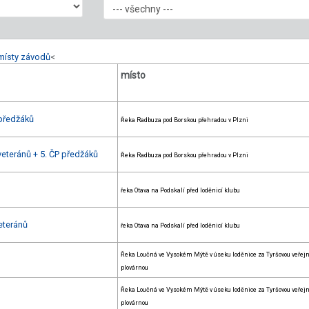
místy závodů
<
místo
předžáků
Řeka Radbuza pod Borskou přehradou v Plzni
eteránů + 5. ČP předžáků
Řeka Radbuza pod Borskou přehradou v Plzni
řeka Otava na Podskalí před loděnicí klubu
eteránů
řeka Otava na Podskalí před loděnicí klubu
Řeka Loučná ve Vysokém Mýtě v úseku loděnice za Tyršovou veřej
plovárnou
Řeka Loučná ve Vysokém Mýtě v úseku loděnice za Tyršovou veřej
plovárnou