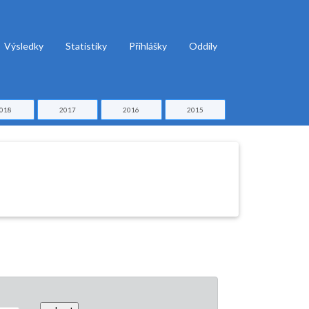
Výsledky
Statistiky
Přihlášky
Oddíly
018
2017
2016
2015