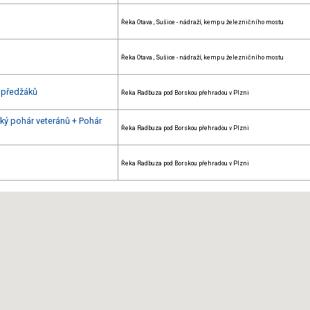
Řeka Otava , Sušice - nádraží, kemp u železničního mostu
Řeka Otava , Sušice - nádraží, kemp u železničního mostu
 předžáků
Řeka Radbuza pod Borskou přehradou v Plzni
ký pohár veteránů + Pohár
Řeka Radbuza pod Borskou přehradou v Plzni
Řeka Radbuza pod Borskou přehradou v Plzni