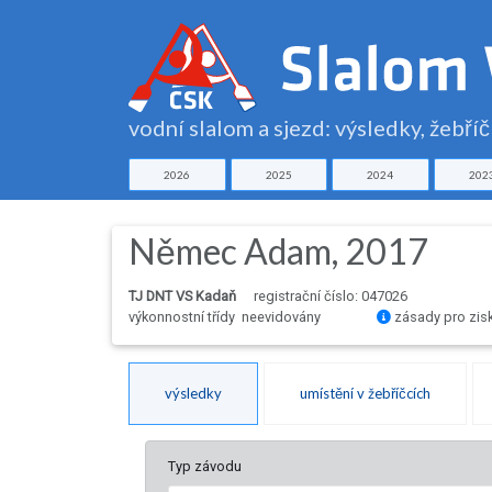
vodní slalom a sjezd: výsledky, žebří
2026
2025
2024
202
Němec Adam, 2017
TJ DNT VS Kadaň
registrační číslo: 047026
výkonnostní třídy neevidovány
zásady pro zis
výsledky
umístění v žebříčcích
Typ závodu