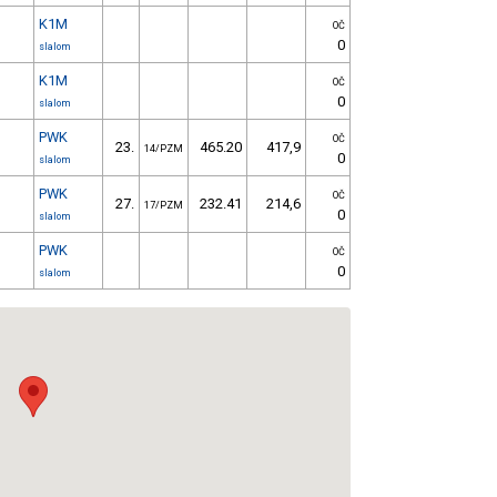
K1M
OČ
0
slalom
K1M
OČ
0
slalom
PWK
OČ
23.
465.20
417,9
14/PZM
0
slalom
PWK
OČ
27.
232.41
214,6
17/PZM
0
slalom
PWK
OČ
0
slalom