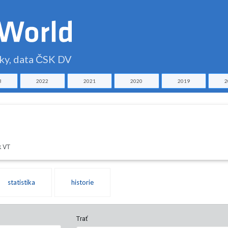
čky, data ČSK DV
3
2022
2021
2020
2019
2
k VT
statistika
historie
Trať