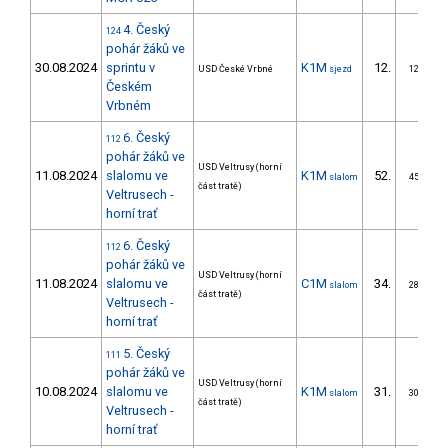
4. Český
124
pohár žáků ve
30.08.2024
sprintu v
K1M
12.
USD České Vrbné
sjezd
12/ZS
Českém
Vrbném
6. Český
112
pohár žáků ve
USD Veltrusy (horní
11.08.2024
slalomu ve
K1M
52.
slalom
45/ZS
část tratě)
Veltrusech -
horní trať
6. Český
112
pohár žáků ve
USD Veltrusy (horní
11.08.2024
slalomu ve
C1M
34.
slalom
28/ZS
část tratě)
Veltrusech -
horní trať
5. Český
111
pohár žáků ve
USD Veltrusy (horní
10.08.2024
slalomu ve
K1M
31.
slalom
30/ZS
část tratě)
Veltrusech -
horní trať