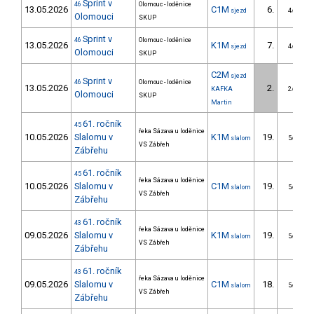
Sprint v
46
Olomouc - loděnice
13.05.2026
C1M
6.
sjezd
4/DM
Olomouci
SKUP
Sprint v
46
Olomouc - loděnice
13.05.2026
K1M
7.
sjezd
4/DM
Olomouci
SKUP
C2M
sjezd
Sprint v
46
Olomouc - loděnice
13.05.2026
2.
KAFKA
2/DM
Olomouci
SKUP
Martin
61. ročník
45
řeka Sázava u loděnice
10.05.2026
Slalomu v
K1M
19.
slalom
5/DM
VS Zábřeh
Zábřehu
61. ročník
45
řeka Sázava u loděnice
10.05.2026
Slalomu v
C1M
19.
slalom
5/DM
VS Zábřeh
Zábřehu
61. ročník
43
řeka Sázava u loděnice
09.05.2026
Slalomu v
K1M
19.
slalom
5/DM
VS Zábřeh
Zábřehu
61. ročník
43
řeka Sázava u loděnice
09.05.2026
Slalomu v
C1M
18.
slalom
5/DM
VS Zábřeh
Zábřehu