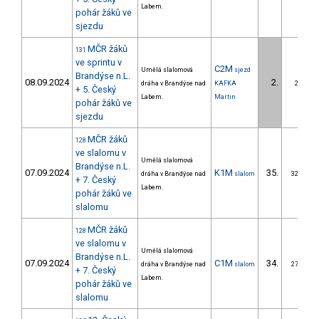
Labem.
pohár žáků ve
sjezdu
MČR žáků
131
ve sprintu v
C2M
Umělá slalomová
sjezd
Brandýse n.L.
08.09.2024
2.
dráha v Brandýse nad
KAFKA
2/ZS
+ 5. Český
Labem.
Martin
pohár žáků ve
sjezdu
MČR žáků
128
ve slalomu v
Umělá slalomová
Brandýse n.L.
07.09.2024
K1M
35.
dráha v Brandýse nad
slalom
32/ZS
+ 7. Český
Labem.
pohár žáků ve
slalomu
MČR žáků
128
ve slalomu v
Umělá slalomová
Brandýse n.L.
07.09.2024
C1M
34.
dráha v Brandýse nad
slalom
27/ZS
+ 7. Český
Labem.
pohár žáků ve
slalomu