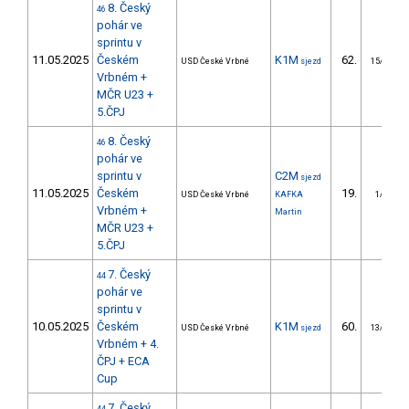
8. Český
46
pohár ve
sprintu v
11.05.2025
Českém
K1M
62.
USD České Vrbné
sjezd
15/DM
Vrbném +
MČR U23 +
5.ČPJ
8. Český
46
pohár ve
sprintu v
C2M
sjezd
11.05.2025
Českém
19.
USD České Vrbné
KAFKA
1/DM
Vrbném +
Martin
MČR U23 +
5.ČPJ
7. Český
44
pohár ve
sprintu v
10.05.2025
Českém
K1M
60.
USD České Vrbné
sjezd
13/DM
Vrbném + 4.
ČPJ + ECA
Cup
7. Český