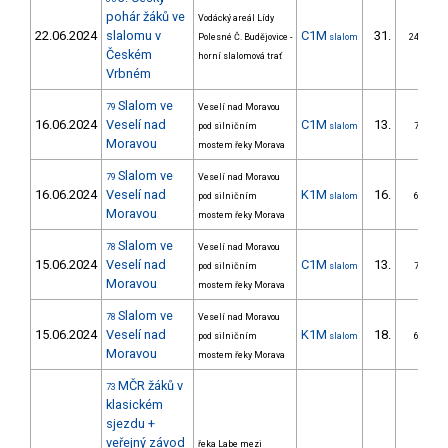
pohár žáků ve
Vodácký areál Lídy
22.06.2024
slalomu v
C1M
31.
Polesné Č. Budějovice -
slalom
24/ZS
Českém
horní slalomová trať
Vrbném
Slalom ve
79
Veselí nad Moravou
16.06.2024
Veselí nad
C1M
13.
pod silničním
slalom
7/ZS
Moravou
mostem řeky Morava
Slalom ve
79
Veselí nad Moravou
16.06.2024
Veselí nad
K1M
16.
pod silničním
slalom
6/ZS
Moravou
mostem řeky Morava
Slalom ve
78
Veselí nad Moravou
15.06.2024
Veselí nad
C1M
13.
pod silničním
slalom
7/ZS
Moravou
mostem řeky Morava
Slalom ve
78
Veselí nad Moravou
15.06.2024
Veselí nad
K1M
18.
pod silničním
slalom
6/ZS
Moravou
mostem řeky Morava
MČR žáků v
73
klasickém
sjezdu +
veřejný závod
řeka Labe mezi