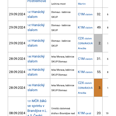
Postřelmově
Leština most
Martin
Hanácký
147
Olomouc - loděnice
29.09.2024
C1M
32.
slalom
6/ZS
slalom
SKUP
Hanácký
147
Olomouc - loděnice
29.09.2024
K1M
49.
slalom
8/ZS
slalom
SKUP
C2X
slalom
Hanácký
147
Olomouc - loděnice
29.09.2024
2.
ČERMÁKOVÁ
1/ZS
slalom
SKUP
Anežka
Hanácký
146
řeka Morava, loděnice
28.09.2024
C1M
31.
slalom
6/ZS
slalom
SKUP Olomouc
Hanácký
146
řeka Morava, loděnice
28.09.2024
K1M
55.
slalom
8/ZS
slalom
SKUP Olomouc
C2X
slalom
Hanácký
146
řeka Morava, loděnice
28.09.2024
3.
ČERMÁKOVÁ
1/ZS
slalom
SKUP Olomouc
Anežka
MČR žáků
131
ve sprintu v
Umělá slalomová
Brandýse n.L.
08.09.2024
K1M
20.
dráha v Brandýse nad
sjezd
19/ZS
+ 5. Český