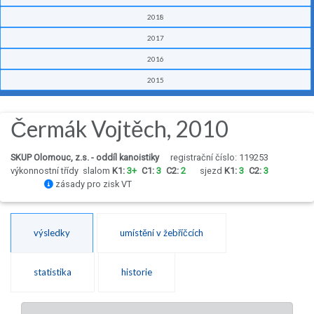
2018
2017
2016
2015
Čermák Vojtěch, 2010
SKUP Olomouc, z.s. - oddíl kanoistiky
registrační číslo: 119253
výkonnostní třídy
slalom
K1:
3+
C1:
3
C2:
2
sjezd
K1:
3
C2:
3
zásady pro zisk VT
výsledky
umístění v žebříčcích
statistika
historie