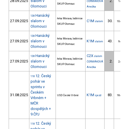
28.09.2025
slalom v
2.
ČERMÁKOVÁ
1/DM
SKUP Olomouc
Olomouci
Anežka
Hanácký
138
řeka Morava, loděnice
27.09.2025
slalom v
C1M
30.
slalom
10/DM
SKUP Olomouc
Olomouci
Hanácký
138
řeka Morava, loděnice
27.09.2025
slalom v
K1M
43.
slalom
9/DM
SKUP Olomouc
Olomouci
Hanácký
C2X
138
slalom
řeka Morava, loděnice
27.09.2025
slalom v
2.
ČERMÁKOVÁ
2/DM
SKUP Olomouc
Olomouci
Anežka
12. Český
118
pohár ve
sprintu v
Českém
31.08.2025
K1M
83.
USD České Vrbné
sjezd
18/DM
Vrbném +
MČR
dospělých +
9.ČPJ
12. Český
118
pohár ve