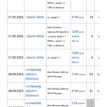
3000m , závod č. 2 -
1500 m obtížnost
21.03.2026
Sjezd v Brně
K1M
14.
2
viz. závod č.1
sjezd
1/DM
Řeka Svratka u
C2M
loděnice KK Spoj Brno
sjezd
21.03.2026
Sjezd v Brně
4.
1
- Jundrov závod č. 1 -
KAFKA
2/DM
3000m , závod č. 2 -
Martin
1500 m obtížnost
C2M
sjezd
21.03.2026
Sjezd v Brně
4.
2
viz. závod č.1
KAFKA
2/DM
Martin
Hanácký
139
řeka Morava, loděnice
28.09.2025
slalom v
C1M
34.
slalom
10/DM
SKUP Olomouc
Olomouci
Hanácký
139
řeka Morava, loděnice
28.09.2025
slalom v
K1M
41.
slalom
12/DM
SKUP Olomouc
Olomouci
Hanácký
C2X
139
slalom
řeka Morava, loděnice