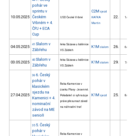
44
pohár ve
sprintu v
C2M
sjezd
10.05.2025
Českém
22.
USD České Vrbné
KAFKA
1/DM
Vrbném + 4.
Martin
ČPJ + ECA
Cup
Slalom v
41
řeka Sázava u loděnice
04.05.2025
K1M
26.
slalom
6/DM
Zábřehu
VS Zábřeh
Slalom v
40
řeka Sázava u loděnice
03.05.2025
K1M
29.
slalom
7/DM
Zábřehu
VS Zábřeh
6. Český
36
pohár v
Řeka Kamenice v
klasickém
úseku Plavy - Jesenné.
sjezdu na
27.04.2025
K1M
25.
Pořadatel si vyhrazuje
sjezd
8/DM
Kamenici + 4.
právo přesunout závod
nominační
na náhradní trať
závod na ME
senioři
5. Český
35
pohár v
Řeka Kamenice v