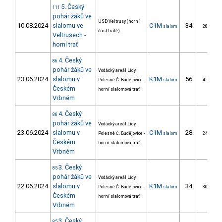
5. Český
111
pohár žáků ve
USD Veltrusy (horní
10.08.2024
slalomu ve
C1M
34.
slalom
28/ZS
část tratě)
Veltrusech -
horní trať
4. Český
86
pohár žáků ve
Vodácký areál Lídy
23.06.2024
slalomu v
K1M
56.
Polesné Č. Budějovice -
slalom
45/ZS
Českém
horní slalomová trať
Vrbném
4. Český
86
pohár žáků ve
Vodácký areál Lídy
23.06.2024
slalomu v
C1M
28.
Polesné Č. Budějovice -
slalom
24/ZS
Českém
horní slalomová trať
Vrbném
3. Český
85
pohár žáků ve
Vodácký areál Lídy
22.06.2024
slalomu v
K1M
34.
Polesné Č. Budějovice -
slalom
30/ZS
Českém
horní slalomová trať
Vrbném
3. Český
85