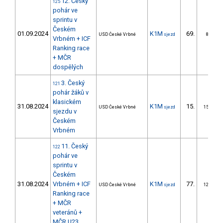
12. Český
125
pohár ve
sprintu v
Českém
01.09.2024
K1M
69.
USD České Vrbné
sjezd
8/ZS
Vrbném + ICF
Ranking race
+ MČR
dospělých
3. Český
121
pohár žáků v
klasickém
31.08.2024
K1M
15.
USD České Vrbné
sjezd
15/ZS
sjezdu v
Českém
Vrbném
11. Český
122
pohár ve
sprintu v
Českém
31.08.2024
Vrbném + ICF
K1M
77.
USD České Vrbné
sjezd
12/ZS
Ranking race
+ MČR
veteránů +
MČR U23