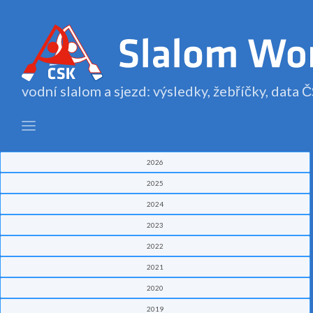
vodní slalom a sjezd: výsledky, žebříčky, data
2026
2025
2024
2023
2022
2021
2020
2019