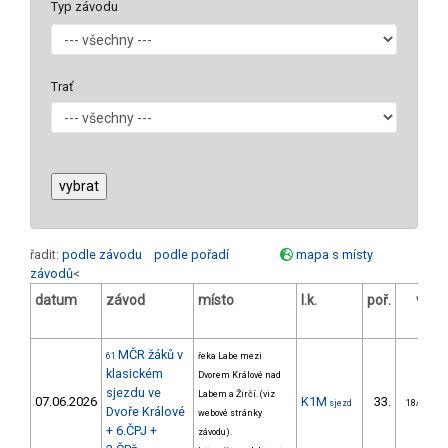
Typ závodu
Trať
řadit:
podle závodu
podle pořadí
mapa s místy
závodů
<
datum
závod
místo
l.k.
poř.
v.k.
MČR žáků v
61
řeka Labe mezi
klasickém
Dvorem Králové nad
sjezdu ve
Labem a Žirčí. (viz
07.06.2026
K1M
33.
sjezd
18/DM
Dvoře Králové
webové stránky
+ 6.ČPJ +
závodu).