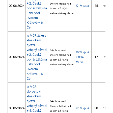
+ 2. Český
Dvorem Králové nad
09.06.2024
K1M
45.
sjezd
12/ZS
pohár žáků na
Labem a Žirčí, viz
Labi pod
webové stránky závodu
Dvorem
Králové + 6.
Če
MČR žáků v
73
klasickém
sjezdu +
veřejný závod
řeka Labe mezi
C2M
sjezd
+ 2. Český
Dvorem Králové nad
09.06.2024
17.
KAFKA
2/ZS
pohár žáků na
Labem a Žirčí, viz
Martin
Labi pod
webové stránky závodu
Dvorem
Králové + 6.
Če
MČR
71
dorostu v
klasickém
sjezdu +
řeka Labe mezi
veřejný závod
Dvorem Králové nad
08.06.2024
K1M
50.
sjezd
15/ZS
+ 5. Český
Labem a Žirčí, viz