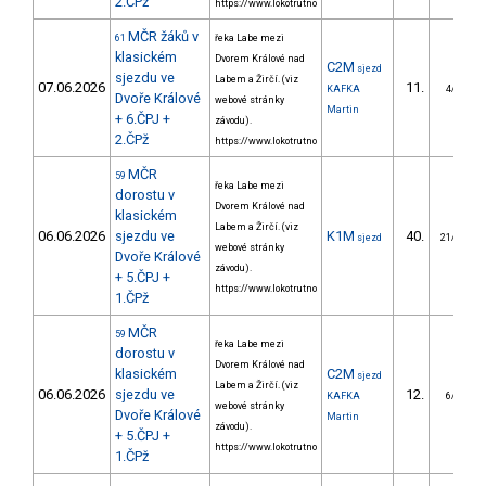
2.ČPž
https://www.lokotrutno
MČR žáků v
61
řeka Labe mezi
klasickém
Dvorem Králové nad
C2M
sjezd
sjezdu ve
Labem a Žirčí. (viz
07.06.2026
11.
KAFKA
4/DM
Dvoře Králové
webové stránky
Martin
+ 6.ČPJ +
závodu).
2.ČPž
https://www.lokotrutno
MČR
59
řeka Labe mezi
dorostu v
Dvorem Králové nad
klasickém
Labem a Žirčí. (viz
06.06.2026
sjezdu ve
K1M
40.
sjezd
21/DM
webové stránky
Dvoře Králové
závodu).
+ 5.ČPJ +
https://www.lokotrutno
1.ČPž
MČR
59
řeka Labe mezi
dorostu v
Dvorem Králové nad
klasickém
C2M
sjezd
Labem a Žirčí. (viz
06.06.2026
sjezdu ve
12.
KAFKA
6/DM
webové stránky
Dvoře Králové
Martin
závodu).
+ 5.ČPJ +
https://www.lokotrutno
1.ČPž