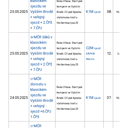
klasickém
Řeka Vltava. Start pod
sjezdu ve
kempem ve Vyšším
25.05.2025
Vyšším Brodě
K1M
38.
Brodě. Cíl pod bývalou
sjezd
18/DM
+ veřejný
slalomovou tratí u
sjezd + 2.ČPž
Herbertova (cca 20
+ 7.ČPJ
MČR žáků v
59
klasickém
Řeka Vltava. Start pod
sjezdu ve
C2M
kempem ve Vyšším
sjezd
25.05.2025
Vyšším Brodě
12.
Brodě. Cíl pod bývalou
KAFKA
2/DM
+ veřejný
slalomovou tratí u
Martin
sjezd + 2.ČPž
Herbertova (cca 20
+ 7.ČPJ
MČR
57
dorostu v
Řeka Vltava. Start pod
klasickém
kempem ve Vyšším
sjezdu ve
24.05.2025
K1M
37.
Brodě. Cíl pod bývalou
sjezd
18/DM
Vyšším Brodě
slalomovou tratí u
+ veřejný
Herbertova (cca 20
sjezd +6.ČPJ
1.ČPž
MČR
57