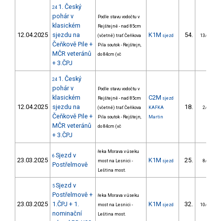
1. Český
24
pohár v
Podle stavu vodočtu v
klasickém
Rejštejně - nad 85cm
12.04.2025
sjezdu na
K1M
54.
(včetně) trať Čeňkova
sjezd
13/DM
Čeňkově Pile +
Pila soutok - Rejštejn,
MČR veteránů
do 84cm (vč
+ 3.ČPJ
1. Český
24
pohár v
Podle stavu vodočtu v
klasickém
C2M
Rejštejně - nad 85cm
sjezd
12.04.2025
sjezdu na
18.
(včetně) trať Čeňkova
KAFKA
2/DM
Čeňkově Pile +
Pila soutok - Rejštejn,
Martin
MČR veteránů
do 84cm (vč
+ 3.ČPJ
řeka Morava v úseku
Sjezd v
6
23.03.2025
K1M
25.
most na Lesnici -
sjezd
8/DM
Postřelmově
Leština most.
Sjezd v
5
Postřelmově +
řeka Morava v úseku
23.03.2025
1.ČPJ + 1.
K1M
32.
most na Lesnici -
sjezd
10/DM
nominační
Leština most.