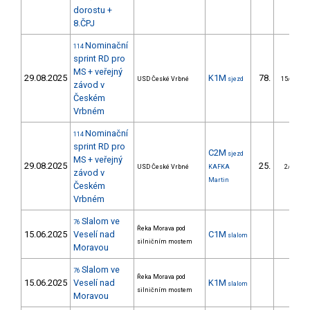
dorostu +
8.ČPJ
Nominační
114
sprint RD pro
MS + veřejný
29.08.2025
K1M
78.
USD České Vrbné
sjezd
15/DM
závod v
Českém
Vrbném
Nominační
114
sprint RD pro
C2M
sjezd
MS + veřejný
29.08.2025
25.
USD České Vrbné
KAFKA
2/DM
závod v
Martin
Českém
Vrbném
Slalom ve
76
Řeka Morava pod
15.06.2025
Veselí nad
C1M
slalom
silničním mostem
Moravou
Slalom ve
76
Řeka Morava pod
15.06.2025
Veselí nad
K1M
slalom
silničním mostem
Moravou