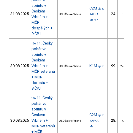
sprintu v
C2M
sjezd
Českém
31.08.2025
24.
USD České Vrbné
KAFKA
3/DM
Vrbném +
Martin
MČR
dospělých +
9.ČPJ
11. Český
116
pohár ve
sprintu v
Českém
30.08.2025
Vrbném +
K1M
99.
USD České Vrbné
sjezd
22/DM
MČR veteránů
+ MČR
dorostu +
8.ČPJ
11. Český
116
pohár ve
sprintu v
Českém
C2M
sjezd
30.08.2025
Vrbném +
28.
USD České Vrbné
KAFKA
4/DM
MČR veteránů
Martin
+ MČR