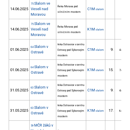
Slalom ve
75
Řeka Morava pod
14.06.2025
Veselí nad
C1M
slalom
silničním mostem
Moravou
Slalom ve
75
Řeka Morava pod
14.06.2025
Veselí nad
K1M
slalom
silničním mostem
Moravou
řeka Ostravice v centru
Slalom v
64
01.06.2025
C1M
9.
Ostravy pod Sýkorovým
slalom
4/DM
Ostravě
mostem
řeka Ostravice v centru
Slalom v
64
01.06.2025
K1M
15.
Ostravy pod Sýkorovým
slalom
7/DM
Ostravě
mostem
řeka Ostravice v centru
Slalom v
63
31.05.2025
C1M
9.
Ostravy pod Sýkorovým
slalom
4/DM
Ostravě
mostem
řeka Ostravice v centru
Slalom v
63
31.05.2025
K1M
17.
Ostravy pod Sýkorovým
slalom
6/DM
Ostravě
mostem
MČR žáků v
59