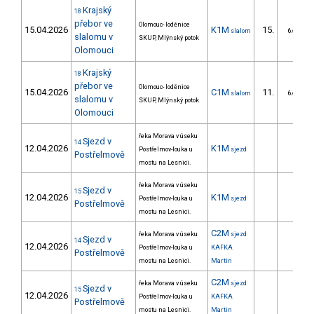
Krajský
18
přebor ve
Olomouc- loděnice
15.04.2026
K1M
15.
slalom
6/DM
slalomu v
SKUP, Mlýnský potok
Olomouci
Krajský
18
přebor ve
Olomouc- loděnice
15.04.2026
C1M
11.
slalom
6/DM
slalomu v
SKUP, Mlýnský potok
Olomouci
řeka Morava v úseku
Sjezd v
14
12.04.2026
K1M
Postřelmov-louka u
sjezd
Postřelmově
mostu na Lesnici.
řeka Morava v úseku
Sjezd v
15
12.04.2026
K1M
Postřelmov-louka u
sjezd
Postřelmově
mostu na Lesnici.
C2M
řeka Morava v úseku
sjezd
Sjezd v
14
12.04.2026
Postřelmov-louka u
KAFKA
Postřelmově
mostu na Lesnici.
Martin
C2M
řeka Morava v úseku
sjezd
Sjezd v
15
12.04.2026
Postřelmov-louka u
KAFKA
Postřelmově
mostu na Lesnici.
Martin