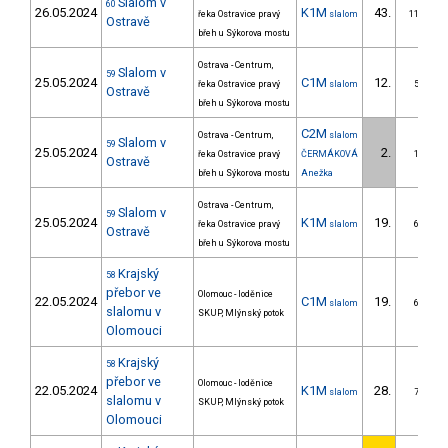
Slalom v
60
26.05.2024
K1M
43.
řeka Ostravice pravý
slalom
11/ZS
Ostravě
břeh u Sýkorova mostu
Ostrava - Centrum,
Slalom v
59
25.05.2024
C1M
12.
řeka Ostravice pravý
slalom
5/ZS
Ostravě
břeh u Sýkorova mostu
C2M
Ostrava - Centrum,
slalom
Slalom v
59
25.05.2024
2.
řeka Ostravice pravý
ČERMÁKOVÁ
1/ZS
Ostravě
břeh u Sýkorova mostu
Anežka
Ostrava - Centrum,
Slalom v
59
25.05.2024
K1M
19.
řeka Ostravice pravý
slalom
6/ZS
Ostravě
břeh u Sýkorova mostu
Krajský
58
přebor ve
Olomouc - loděnice
22.05.2024
C1M
19.
slalom
6/ZS
slalomu v
SKUP, Mlýnský potok
Olomouci
Krajský
58
přebor ve
Olomouc - loděnice
22.05.2024
K1M
28.
slalom
7/ZS
slalomu v
SKUP, Mlýnský potok
Olomouci