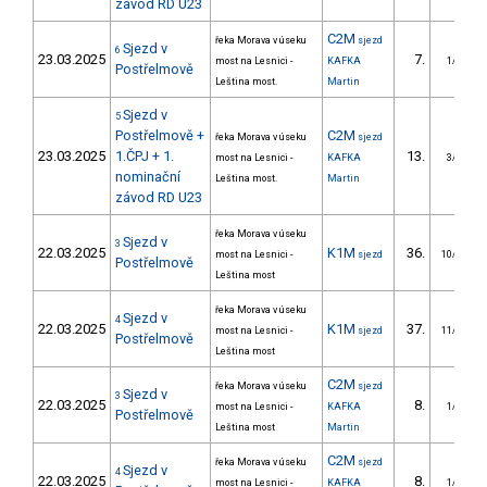
závod RD U23
C2M
řeka Morava v úseku
sjezd
Sjezd v
6
23.03.2025
7.
most na Lesnici -
KAFKA
1/DM
Postřelmově
Leština most.
Martin
Sjezd v
5
Postřelmově +
C2M
řeka Morava v úseku
sjezd
23.03.2025
1.ČPJ + 1.
13.
most na Lesnici -
KAFKA
3/DM
nominační
Leština most.
Martin
závod RD U23
řeka Morava v úseku
Sjezd v
3
22.03.2025
K1M
36.
most na Lesnici -
sjezd
10/DM
Postřelmově
Leština most
řeka Morava v úseku
Sjezd v
4
22.03.2025
K1M
37.
most na Lesnici -
sjezd
11/DM
Postřelmově
Leština most
C2M
řeka Morava v úseku
sjezd
Sjezd v
3
22.03.2025
8.
most na Lesnici -
KAFKA
1/DM
Postřelmově
Leština most
Martin
C2M
řeka Morava v úseku
sjezd
Sjezd v
4
22.03.2025
8.
most na Lesnici -
KAFKA
1/DM