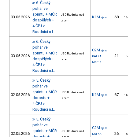
6. Český
36
pohár ve
sprintu + MČR
USD Roudnice nad
03.05.2026
K1M
68.
sjezd
16/DM
dospělých +
Labem
4.ČPJ v
Roudnici n.L.
6. Český
36
pohár ve
C2M
sjezd
sprintu + MČR
USD Roudnice nad
03.05.2026
21.
KAFKA
5/DM
dospělých +
Labem
Martin
4.ČPJ v
Roudnici n.L.
5. Český
34
pohár ve
sprintu + MČR
USD Roudnice nad
02.05.2026
K1M
67.
sjezd
14/DM
dorostu +
Labem
4.ČPJ v
Roudnici n.L.
5. Český
34
pohár ve
C2M
sjezd
sprintu + MČR
USD Roudnice nad
02.05.2026
26.
KAFKA
6/DM
dorostu +