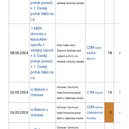
pohár juniorů
webové stránky závodu
+ 1. Český
pohár žáků na
La
MČR
71
dorostu v
klasickém
sjezdu +
řeka Labe mezi
C2M
sjezd
veřejný závod
Dvorem Králové nad
08.06.2024
18.
KAFKA
2/ZS
+ 5. Český
Labem a Žirčí, viz
Martin
pohár juniorů
webové stránky závodu
+ 1. Český
pohár žáků na
La
Ostrava - Centrum,
Slalom v
60
26.05.2024
C1M
14.
řeka Ostravice pravý
slalom
5/ZS
Ostravě
břeh u Sýkorova mostu
C2M
Ostrava - Centrum,
slalom
Slalom v
60
26.05.2024
3.
řeka Ostravice pravý
ČERMÁKOVÁ
1/ZS
Ostravě
břeh u Sýkorova mostu
Anežka
Ostrava - Centrum,