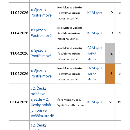
řeka Morava v úseku
Sjezd v
12
11.04.2026
K1M
9.
Postřelmov-louka u
sjezd
3/DM
Postřelmově
mostu na Lesnici.
řeka Morava v úseku
Sjezd v
13
11.04.2026
K1M
9.
Postřelmov-louka u
sjezd
3/DM
Postřelmově
mostu na Lesnici.
C2M
řeka Morava v úseku
sjezd
Sjezd v
13
11.04.2026
2.
Postřelmov-louka u
KAFKA
1/DM
Postřelmově
mostu na Lesnici.
Martin
C2M
řeka Morava v úseku
sjezd
Sjezd v
12
11.04.2026
3.
Postřelmov-louka u
KAFKA
2/DM
Postřelmově
mostu na Lesnici.
Martin
2. Český
9
pohár ve
sjezdu + 2.
Řeka Vltava v úseku
05.04.2026
K1M
51.
sjezd
13/DM
Český pohár
Vyšší Brod - Herbertov
juniorů ve
Vyšším Brodě
2. Český
9