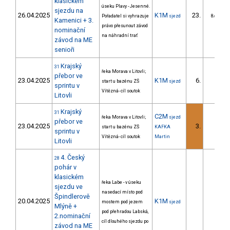
klasickém
úseku Plavy - Jesenné.
sjezdu na
26.04.2025
K1M
23.
Pořadatel si vyhrazuje
sjezd
8/DM
Kamenici + 3.
právo přesunout závod
nominační
na náhradní trať
závod na ME
senioři
Krajský
31
řeka Morava v Litovli;
přebor ve
23.04.2025
K1M
6.
start u bazénu ZŠ
sjezd
sprintu v
Vítězná- cíl soutok
Litovli
Krajský
31
C2M
řeka Morava v Litovli;
sjezd
přebor ve
23.04.2025
3.
start u bazénu ZŠ
KAFKA
sprintu v
Vítězná- cíl soutok
Martin
Litovli
4. Český
28
pohár v
klasickém
řeka Labe - v úseku
sjezdu ve
nasedací místo pod
Špindlerově
20.04.2025
K1M
mostem pod jezem
sjezd
Mlýně +
pod přehradou Labská,
2.nominační
cíl dlouhého sjezdu po
závod na ME