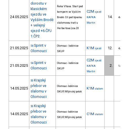
dorostu v
Řeka Vltava. Start pod
klasickém
C2M
kempem ve Vyšším
sjezd
sjezdu ve
24.05.2025
14.
Brodě. Cíl pod bývalou
KAFKA
4/DM
Vyšším Brodě
slalomovou tratí u
Martin
+ veřejný
Herbertova (cca 20
sjezd +6.ČPJ
1.ČPž
Sprint v
54
Olomouc - loděnice
21.05.2025
K1M
12.
sjezd
4/DM
Olomouci
SKUP
C2M
sjezd
Sprint v
54
Olomouc - loděnice
21.05.2025
2.
KAFKA
1/DM
Olomouci
SKUP
Martin
Krajský
50
přebor ve
Olomouc- loděnice
14.05.2025
K1M
slalom
slalomu v
SKUP, Mlýnský potok
Olomouci
Krajský
50
přebor ve
Olomouc- loděnice
14.05.2025
C1M
slalom
slalomu v
SKUP, Mlýnský potok
Olomouci