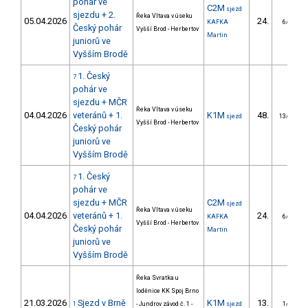
pohár ve
C2M
sjezd
sjezdu + 2.
Řeka Vltava v úseku
05.04.2026
24.
KAFKA
6/DM
Český pohár
Vyšší Brod - Herbertov
Martin
juniorů ve
Vyšším Brodě
1. Český
7
pohár ve
sjezdu + MČR
Řeka Vltava v úseku
04.04.2026
veteránů + 1.
K1M
48.
sjezd
13/DM
Vyšší Brod - Herbertov
Český pohár
juniorů ve
Vyšším Brodě
1. Český
7
pohár ve
sjezdu + MČR
C2M
sjezd
Řeka Vltava v úseku
04.04.2026
veteránů + 1.
24.
KAFKA
6/DM
Vyšší Brod - Herbertov
Český pohár
Martin
juniorů ve
Vyšším Brodě
Řeka Svratka u
loděnice KK Spoj Brno
21.03.2026
Sjezd v Brně
K1M
13.
1
- Jundrov závod č. 1 -
sjezd
1/DM