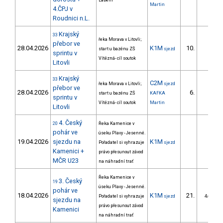
Labem
Martin
4.ČPJ v
Roudnici n.L.
Krajský
33
řeka Morava v Litovli;
přebor ve
28.04.2026
K1M
10.
start u bazénu ZŠ
sjezd
sprintu v
Vítězná- cíl soutok
Litovli
Krajský
33
C2M
řeka Morava v Litovli;
sjezd
přebor ve
28.04.2026
6.
start u bazénu ZŠ
KAFKA
sprintu v
Vítězná- cíl soutok
Martin
Litovli
4. Český
20
Řeka Kamenice v
pohár ve
úseku Plavy - Jesenné.
19.04.2026
sjezdu na
K1M
Pořadatel si vyhrazuje
sjezd
Kamenici +
právo přesunout závod
MČR U23
na náhradní trať
Řeka Kamenice v
3. Český
19
úseku Plavy - Jesenné.
pohár ve
18.04.2026
K1M
21.
Pořadatel si vyhrazuje
sjezd
4/DM
sjezdu na
právo přesunout závod
Kamenici
na náhradní trať