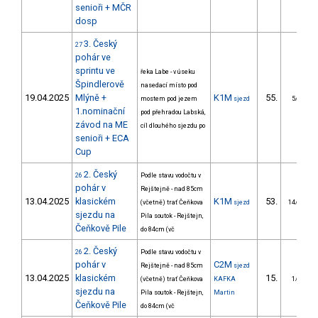
senioři + MČR
dosp
3. Český
27
pohár ve
sprintu ve
řeka Labe - v úseku
Špindlerově
nasedací místo pod
19.04.2025
Mlýně +
K1M
55.
mostem pod jezem
sjezd
5/DM
1.nominační
pod přehradou Labská,
závod na ME
cíl dlouhého sjezdu po
senioři + ECA
Cup
2. Český
26
Podle stavu vodočtu v
pohár v
Rejštejně - nad 85cm
13.04.2025
klasickém
K1M
53.
(včetně) trať Čeňkova
sjezd
14/DM
sjezdu na
Pila soutok - Rejštejn,
Čeňkově Pile
do 84cm (vč
2. Český
26
Podle stavu vodočtu v
pohár v
C2M
Rejštejně - nad 85cm
sjezd
13.04.2025
klasickém
15.
(včetně) trať Čeňkova
KAFKA
1/DM
sjezdu na
Pila soutok - Rejštejn,
Martin
Čeňkově Pile
do 84cm (vč