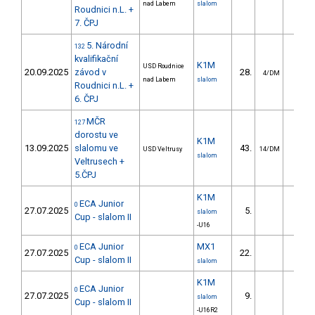
nad Labem
slalom
Roudnici n.L. +
7. ČPJ
5. Národní
132
kvalifikační
K1M
USD Roudnice
20.09.2025
závod v
28.
10.1
4/DM
nad Labem
slalom
Roudnici n.L. +
6. ČPJ
MČR
127
dorostu ve
K1M
13.09.2025
slalomu ve
43.
16.2
USD Veltrusy
14/DM
slalom
Veltrusech +
5.ČPJ
K1M
ECA Junior
0
27.07.2025
5.
2.5
slalom
Cup - slalom II
-U16
ECA Junior
MX1
0
27.07.2025
22.
5.1
Cup - slalom II
slalom
K1M
ECA Junior
0
27.07.2025
9.
12.5
slalom
Cup - slalom II
-U16R2