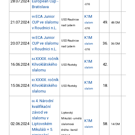
28.07.2024
European Cup -
-U16
Bratislava
ECA Junior
K1M
99
USD Roudnice
21.07.2024
CUP ve slalomu
49.
32.6
slalom
48/DM
nad Labem
v Roudnici n.L.
-U16
ECA Junior
K1M
98
USD Roudnice
20.07.2024
CUP ve slalomu
36.
26.5
slalom
36/DM
nad Labem
v Roudnici n.L.
-U16
XXXIX. ročník
84
K1M
16.06.2024
Křivoklátského
42.
16.8
USD Roztoky
slalom
slalomu
XXXIX. ročník
83
K1M
15.06.2024
Křivoklátského
18.
8.1
USD Roztoky
slalom
slalomu
4. Národní
66
kvalifikační
závod ve
Liptovský
slalomu v
Mikuláš - umělá
K1M
02.06.2024
Liptovském
58.
25.9
slalomová
14/DM
slalom
Mikuláši + 5.
dráha - kanál