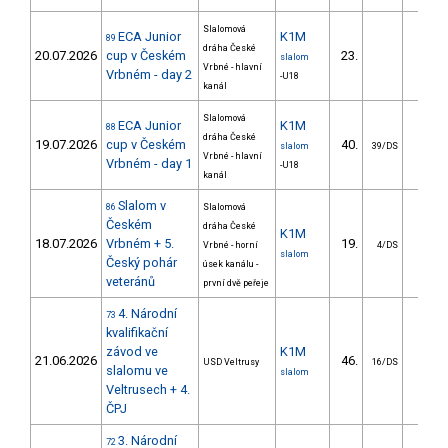
Slalomová
ECA Junior
K1M
89
dráha České
20.07.2026
cup v Českém
23.
18.2
slalom
Vrbné - hlavní
Vrbném - day 2
-U18
kanál
Slalomová
ECA Junior
K1M
88
dráha České
19.07.2026
cup v Českém
40.
74.2
slalom
39/DS
Vrbné - hlavní
Vrbném - day 1
-U18
kanál
Slalom v
86
Slalomová
Českém
dráha České
K1M
18.07.2026
Vrbném + 5.
19.
6.1
Vrbné - horní
4/DS
slalom
Český pohár
úsek kanálu -
veteránů
první dvě peřeje
4. Národní
73
kvalifikační
závod ve
K1M
21.06.2026
46.
18.4
USD Veltrusy
16/DS
slalomu ve
slalom
Veltrusech + 4.
ČPJ
3. Národní
72