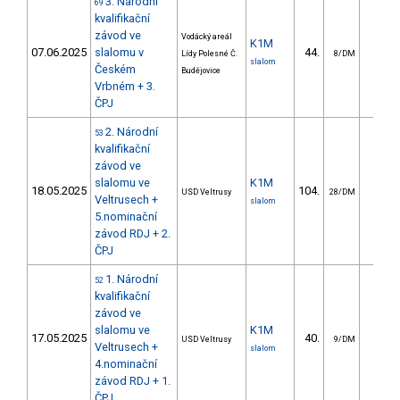
3. Národní
69
kvalifikační
závod ve
Vodácký areál
K1M
07.06.2025
slalomu v
44.
14.0
Lídy Polesné Č.
8/DM
slalom
Českém
Budějovice
Vrbném + 3.
ČPJ
2. Národní
53
kvalifikační
závod ve
slalomu ve
K1M
18.05.2025
104.
73.4
USD Veltrusy
28/DM
Veltrusech +
slalom
5.nominační
závod RDJ + 2.
ČPJ
1. Národní
52
kvalifikační
závod ve
slalomu ve
K1M
17.05.2025
40.
11.8
USD Veltrusy
9/DM
Veltrusech +
slalom
4.nominační
závod RDJ + 1.
ČPJ