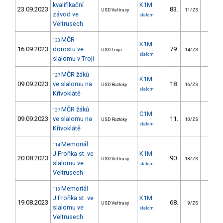
kvalifikační
K1M
23.09.2023
83.
39.1
USD Veltrusy
11/ZS
závod ve
slalom
Veltrusech
MČR
133
K1M
16.09.2023
dorostu ve
79.
83.7
USD Troja
14/ZS
slalom
slalomu v Troji
MČR žáků
127
K1M
09.09.2023
ve slalomu na
18.
14.9
USD Roztoky
16/ZS
slalom
Křivoklátě
MČR žáků
127
C1M
09.09.2023
ve slalomu na
11.
16.0
USD Roztoky
10/ZS
slalom
Křivoklátě
Memoriál
114
J.Froňka st. ve
K1M
20.08.2023
90.
44.1
USD Veltrusy
18/ZS
slalomu ve
slalom
Veltrusech
Memoriál
113
J.Froňka st. ve
K1M
19.08.2023
68.
32.3
USD Veltrusy
9/ZS
slalomu ve
slalom
Veltrusech