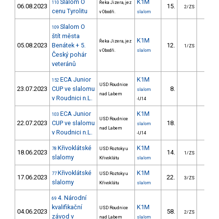
Slalom O
K1M
110
Řeka Jizera, jez
06.08.2023
15.
13.9
2/ZS
cenu Tyrolitu
v Obodři.
slalom
Slalom O
109
štít města
K1M
Řeka Jizera, jez
05.08.2023
Benátek + 5.
12.
9.7
1/ZS
v Obodři.
slalom
Český pohár
veteránů
ECA Junior
K1M
152
USD Roudnice
23.07.2023
CUP ve slalomu
8.
5.6
slalom
nad Labem
v Roudnici n.L.
-U14
ECA Junior
K1M
103
USD Roudnice
22.07.2023
CUP ve slalomu
18.
22.9
slalom
nad Labem
v Roudnici n.L.
-U14
Křivoklátské
K1M
78
USD Roztoky u
18.06.2023
14.
9.7
1/ZS
slalomy
Křivoklátu
slalom
Křivoklátské
K1M
77
USD Roztoky u
17.06.2023
22.
12.5
3/ZS
slalomy
Křivoklátu
slalom
4. Národní
69
kvalifikační
K1M
USD Roudnice
04.06.2023
58.
23.0
2/ZS
závod v
nad Labem
slalom