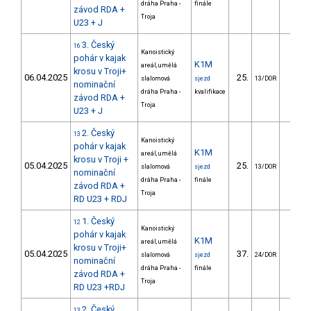
dráha Praha -
finále
závod RDA +
Troja
U23 + J
3. Český
16
Kanoistický
pohár v kajak
K1M
areál, umělá
krosu v Troji+
06.04.2025
25.
9.5
slalomová
sjezd
13/DOR
nominační
dráha Praha -
kvalifikace
závod RDA +
Troja
U23 + J
2. Český
13
Kanoistický
pohár v kajak
K1M
areál, umělá
krosu v Troji +
05.04.2025
25.
8.3
slalomová
sjezd
13/DOR
nominační
dráha Praha -
finále
závod RDA +
Troja
RD U23 + RDJ
1. Český
12
Kanoistický
pohár v kajak
K1M
areál, umělá
krosu v Troji+
05.04.2025
37.
12.4
slalomová
sjezd
24/DOR
nominační
dráha Praha -
finále
závod RDA +
Troja
RD U23 +RDJ
2. Český
13