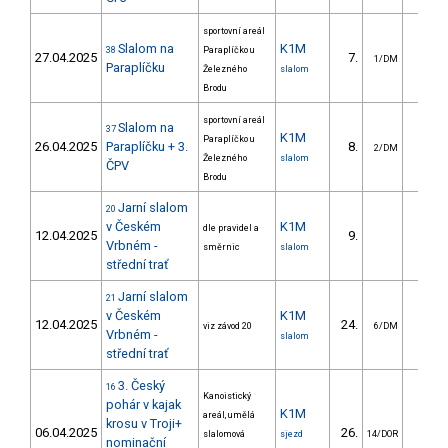
sportovní areál
Slalom na
K1M
38
Paraplíčko u
27.04.2025
7.
5.3
1/DM
Paraplíčku
Železného
slalom
Brodu
sportovní areál
Slalom na
37
K1M
Paraplíčko u
26.04.2025
Paraplíčku + 3.
8.
4.5
2/DM
Železného
slalom
ČPV
Brodu
Jarní slalom
20
v Českém
K1M
dle pravidel a
12.04.2025
9.
5.0
Vrbném -
směrnic
slalom
střední trať
Jarní slalom
21
v Českém
K1M
12.04.2025
24.
7.8
viz závod 20
6/DM
Vrbném -
slalom
střední trať
3. Český
16
Kanoistický
pohár v kajak
K1M
areál, umělá
krosu v Troji+
06.04.2025
26.
8.7
slalomová
sjezd
14/DOR
nominační