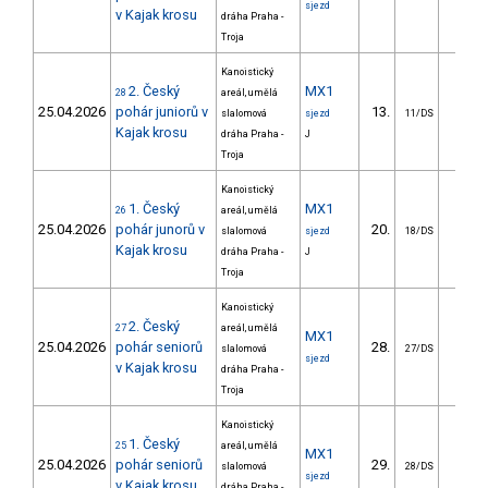
sjezd
v Kajak krosu
dráha Praha -
Troja
Kanoistický
2. Český
MX1
28
areál, umělá
25.04.2026
pohár juniorů v
13.
slalomová
sjezd
11/DS
Kajak krosu
dráha Praha -
J
Troja
Kanoistický
1. Český
MX1
26
areál, umělá
25.04.2026
pohár junorů v
20.
slalomová
sjezd
18/DS
Kajak krosu
dráha Praha -
J
Troja
Kanoistický
2. Český
27
areál, umělá
MX1
25.04.2026
pohár seniorů
28.
slalomová
27/DS
sjezd
v Kajak krosu
dráha Praha -
Troja
Kanoistický
1. Český
25
areál, umělá
MX1
25.04.2026
pohár seniorů
29.
slalomová
28/DS
sjezd
v Kajak krosu
dráha Praha -