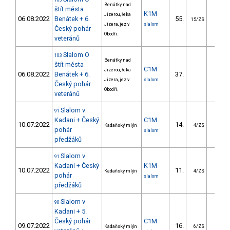
103
Benátky nad
štít města
K1M
Jizerou, řeka
06.08.2022
Benátek + 6.
55.
0.5
15/ZS
Jizera, jez v
slalom
Český pohár
Obodři.
veteránů
Slalom O
103
Benátky nad
štít města
C1M
Jizerou, řeka
06.08.2022
Benátek + 6.
37.
0.3
Jizera, jez v
slalom
Český pohár
Obodři.
veteránů
Slalom v
91
Kadani + Český
C1M
10.07.2022
14.
15.9
Kadaňský mlýn
4/ZS
pohár
slalom
předžáků
Slalom v
91
Kadani + Český
K1M
10.07.2022
11.
8.7
Kadaňský mlýn
4/ZS
pohár
slalom
předžáků
Slalom v
90
Kadani + 5.
Český pohár
C1M
09.07.2022
16.
18.7
Kadaňský mlýn
6/ZS