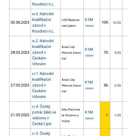
Roudnici n.L.
3. Národní
68
kvalifikační
K1M
USD Roudnice
03.06.2023
109.
65.0
12/ZS
závod v
nad Labem
slalom
Roudnici n.L.
2. Národní
66
kvalifikační
Areál Lídy
K1M
28.05.2023
závod v
70.
23.6
Polesné, hlavní
5/ZS
slalom
Českém
trať
Vrbném
1. Národní
65
kvalifikační
Areál Lídy
K1M
27.05.2023
závod v
56.
24.9
Polesné, hlavní
2/ZS
slalom
Českém
trať
Vrbném
4. Český
62
řeka Ploučnice
pohár žáků ve
K1M
21.05.2023
1.
ve Stružnici u
1/ZS
slalomu v
slalom
mlýna
České Lípě
3. Český
61