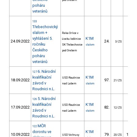
pod Orebem
poháru
veteránů
133
Třebechovický
slalom +
Řeka Orlice v
vyhlášení 5.
K1M
úseku loděnice
24.09.2022
24.
13.9
3/ZS
ročníku
SK Třebechovice
slalom
Českého
pod Orebem
poháru
veteránů
6. Národní
127
kvalifikační
K1M
USD Roudnice
18.09.2022
97.
84.2
21/ZS
závod v
nad Labem
slalom
Roudnici n.L.
5. Národní
126
kvalifikační
K1M
USD Roudnice
17.09.2022
82.
35.1
12/ZS
závod v
nad Labem
slalom
Roudnici n.L.
MČR
122
dorostu ve
K1M
10.09.2022
79.
102.1
USD Veltrusy
20/ZS