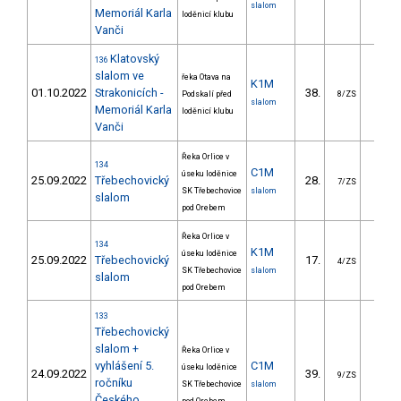
slalom
Memoriál Karla
loděnicí klubu
Vanči
Klatovský
136
slalom ve
řeka Otava na
K1M
01.10.2022
Strakonicích -
38.
15.6
Podskalí před
8/ZS
slalom
Memoriál Karla
loděnicí klubu
Vanči
Řeka Orlice v
134
C1M
úseku loděnice
25.09.2022
Třebechovický
28.
27.6
7/ZS
SK Třebechovice
slalom
slalom
pod Orebem
Řeka Orlice v
134
K1M
úseku loděnice
25.09.2022
Třebechovický
17.
15.4
4/ZS
SK Třebechovice
slalom
slalom
pod Orebem
133
Třebechovický
slalom +
Řeka Orlice v
vyhlášení 5.
C1M
úseku loděnice
24.09.2022
39.
29.6
9/ZS
ročníku
SK Třebechovice
slalom
Českého