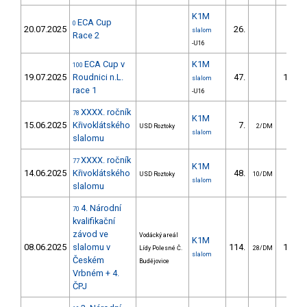
K1M
ECA Cup
0
20.07.2025
26.
57.3
slalom
Race 2
-U16
ECA Cup v
K1M
100
19.07.2025
Roudnici n.L.
47.
115.5
slalom
race 1
-U16
XXXX. ročník
78
K1M
15.06.2025
Křivoklátského
7.
9.3
USD Roztoky
2/DM
slalom
slalomu
XXXX. ročník
77
K1M
14.06.2025
Křivoklátského
48.
18.3
USD Roztoky
10/DM
slalom
slalomu
4. Národní
70
kvalifikační
závod ve
Vodácký areál
K1M
08.06.2025
slalomu v
114.
164.0
Lídy Polesné Č.
28/DM
slalom
Českém
Budějovice
Vrbném + 4.
ČPJ