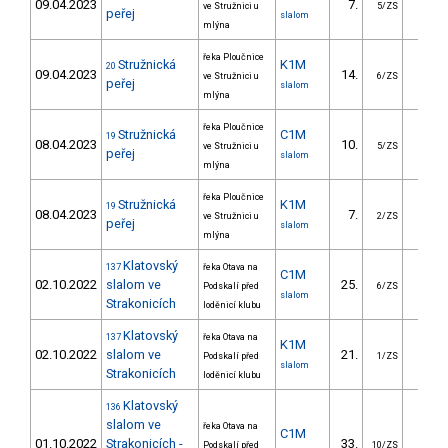
09.04.2023
7.
21.1
ve Stružnici u
5/ZS
peřej
slalom
mlýna
řeka Ploučnice
Stružnická
K1M
20
09.04.2023
14.
10.5
ve Stružnici u
6/ZS
peřej
slalom
mlýna
řeka Ploučnice
Stružnická
C1M
19
08.04.2023
10.
21.7
ve Stružnici u
5/ZS
peřej
slalom
mlýna
řeka Ploučnice
Stružnická
K1M
19
08.04.2023
7.
8.2
ve Stružnici u
2/ZS
peřej
slalom
mlýna
Klatovský
137
řeka Otava na
C1M
02.10.2022
slalom ve
25.
49.8
Podskalí před
6/ZS
slalom
Strakonicích
loděnicí klubu
Klatovský
137
řeka Otava na
K1M
02.10.2022
slalom ve
21.
14.5
Podskalí před
1/ZS
slalom
Strakonicích
loděnicí klubu
Klatovský
136
slalom ve
řeka Otava na
C1M
01.10.2022
Strakonicích -
33.
21.9
Podskalí před
10/ZS