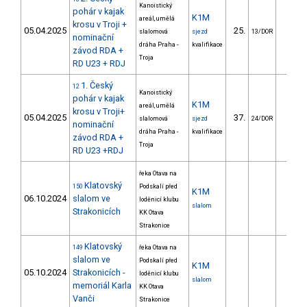
Kanoistický
pohár v kajak
K1M
areál, umělá
krosu v Troji +
05.04.2025
25.
9.5
slalomová
sjezd
13/DOR
nominační
dráha Praha -
kvalifikace
závod RDA +
Troja
RD U23 + RDJ
1. Český
12
Kanoistický
pohár v kajak
K1M
areál, umělá
krosu v Troji+
05.04.2025
37.
15.2
slalomová
sjezd
24/DOR
nominační
dráha Praha -
kvalifikace
závod RDA +
Troja
RD U23 +RDJ
řeka Otava na
Klatovský
150
Podskalí před
K1M
06.10.2024
slalom ve
loděnicí klubu
slalom
Strakonicích
KK Otava
Strakonice
Klatovský
149
řeka Otava na
slalom ve
Podskalí před
K1M
05.10.2024
Strakonicích -
loděnicí klubu
slalom
memoriál Karla
KK Otava
Vanči
Strakonice