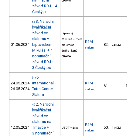
niminační
ORAVA
závod RDJ + 4.
Český p
3. Národní
65
kvalifikační
závod ve
Liptovský
slalomu v
Mikuláš - umělá
K1M
01.06.2024
Liptovském
82.
31.6
slalomová
24/DM
slalom
Mikuláši + 4.
dráha - kanál
nominační
ORAVA
závod RDJ +
3.Český po
76.
0
24.05.2024
International
K1M
61.
149.2
26.05.2024
Tatra Canoe
slalom
Slalom
2. Národní
47
kvalifikační
závod ve
slalomu na
K1M
12.05.2024
Trnávce +
50.
20.5
USD Trnávka
11/DM
slalom
3.nominační