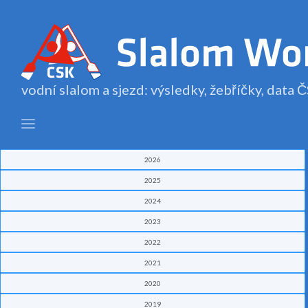
vodní slalom a sjezd: výsledky, žebříčky, data
2026
2025
2024
2023
2022
2021
2020
2019