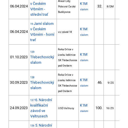
Areál Lídy
v Českém
K1M
06.04.2024
32.
27.6
Polesné České
8/DM
Vrbném -
slalom
Budějovice
střední trať
Jarní slalom
19
v Českém
K1M
06.04.2024
viz závod 18
Vrbném - horní
slalom
trať
Řeka Orlice v
139
K1M
úseku loděnice
01.10.2023
Třebechovický
SK Třebechovice
slalom
slalom
pod Orebem
Řeka Orlice v
138
K1M
úseku loděnice
30.09.2023
Třebechovický
46.
20.0
9/ZS
SK Třebechovice
slalom
slalom
pod Orebem
6. Národní
137
kvalifikační
K1M
24.09.2023
100.
43.5
USD Veltrusy
16/ZS
závod ve
slalom
Veltrusech
5. Národní
136