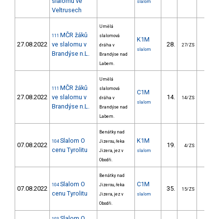
slalomu ve
slalom
Veltrusech
Umělá
MČR žáků
111
slalomová
K1M
27.08.2022
ve slalomu v
28.
23.0
dráha v
27/ZS
slalom
Brandýse n.L.
Brandýse nad
Labem.
Umělá
MČR žáků
111
slalomová
C1M
27.08.2022
ve slalomu v
14.
23.7
dráha v
14/ZS
slalom
Brandýse n.L.
Brandýse nad
Labem.
Benátky nad
Slalom O
K1M
104
Jizerou, řeka
07.08.2022
19.
8.2
4/ZS
cenu Tyrolitu
Jizera, jez v
slalom
Obodři.
Benátky nad
Slalom O
C1M
104
Jizerou, řeka
07.08.2022
35.
21.1
15/ZS
cenu Tyrolitu
Jizera, jez v
slalom
Obodři.
Slalom O