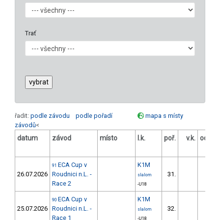
Trať
řadit:
podle závodu
podle pořadí
mapa s místy
závodů
<
datum
závod
místo
l.k.
poř.
v.k.
odstu
[s
ECA Cup v
K1M
91
26.07.2026
Roudnici n.L. -
31.
58.0
slalom
Race 2
-U18
ECA Cup v
K1M
90
25.07.2026
Roudnici n.L. -
32.
54.8
slalom
Race 1
-U18