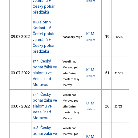
veteránů +
slalom
Český pohár
předžáků
Slalom v
90
Kadani + 5.
Český pohár
K1M
09.07.2022
19.
10.9
Kadaňský mlýn
5/ZS
veteránů +
slalom
Český pohár
předžáků
4. Český
87
Veselí nad
pohár žáků ve
Moravou pod
K1M
03.07.2022
slalomu ve
51.
32.5
silničním
41/ZS
slalom
Veselí nad
mostem řeky
Moravou
Moravy
4. Český
87
Veselí nad
pohár žáků ve
Moravou pod
C1M
03.07.2022
slalomu ve
26.
29.1
silničním
22/ZS
slalom
Veselí nad
mostem řeky
Moravou
Moravy
3. Český
86
Veselí nad
pohár žáků ve
Moravou pod
K1M