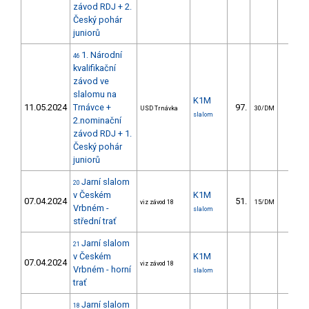
závod RDJ + 2.
Český pohár
juniorů
1. Národní
46
kvalifikační
závod ve
slalomu na
K1M
11.05.2024
Trnávce +
97.
69.9
USD Trnávka
30/DM
slalom
2.nominační
závod RDJ + 1.
Český pohár
juniorů
Jarní slalom
20
v Českém
K1M
07.04.2024
51.
33.3
viz závod 18
15/DM
Vrbném -
slalom
střední trať
Jarní slalom
21
v Českém
K1M
07.04.2024
viz závod 18
Vrbném - horní
slalom
trať
Jarní slalom
18