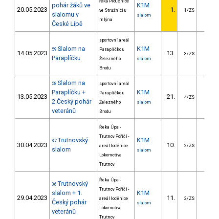
řeka Ploučnice
pohár žáků ve
K1M
20.05.2023
1.
ve Stružnici u
1/ZS
slalomu v
slalom
mlýna
České Lípě
sportovní areál
Slalom na
K1M
59
Paraplíčko u
14.05.2023
13.
8.5
3/ZS
Paraplíčku
Železného
slalom
Brodu
Slalom na
58
sportovní areál
Paraplíčku +
K1M
Paraplíčko u
13.05.2023
21.
6.7
4/ZS
2.Český pohár
Železného
slalom
veteránů
Brodu
Řeka Úpa -
Trutnov Poříčí -
Trutnovský
K1M
37
30.04.2023
10.
3.8
areál loděnice
2/ZS
slalom
slalom
Lokomotiva
Trutnov
Řeka Úpa -
Trutnovský
36
Trutnov Poříčí -
slalom + 1.
K1M
29.04.2023
11.
10.6
areál loděnice
2/ZS
Český pohár
slalom
Lokomotiva
veteránů
Trutnov