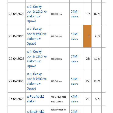
2. Český
33
pohár žáků ve
C1M
23.04.2023
19.
31.3
USD Opava
15/ZS
slalomu v
slalom
Opavě
2. Český
33
pohár žáků ve
K1M
23.04.2023
3.
1.4
USD Opava
3/ZS
slalomu v
slalom
Opavě
1. Český
32
pohár žáků ve
C1M
22.04.2023
28.
86.2
USD Opava
20/ZS
slalomu v
slalom
Opavě
1. Český
32
pohár žáků ve
K1M
22.04.2023
22.
17.2
USD Opava
21/ZS
slalomu v
slalom
Opavě
Podřipský
K1M
28
USD Roudnice
15.04.2023
23.
22.8
1/ZS
slalom
nad Labem
slalom
řeka Ploučnice
Stružnická
C1M
20