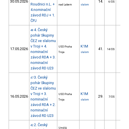
30.05.2026
14.
7.5
6/DS
Roudnici n.L. +
nad Labem
slalom
4.nominační
závod RDJ + 1.
ČPJ
4. Český
48
pohár Skupiny
ČEZ ve slalomu
v Troji + 4.
K1M
USD Praha
17.05.2026
41.
24.2
14/DS
nominační
Troja
slalom
závod RDA + 3.
nominační
závod RD U23
3. Český
47
pohár Skupiny
ČEZ ve slalomu
v Troji + 3.
K1M
USD Praha
16.05.2026
29.
11.0
7/DS
nominační
Troja
slalom
závod RDA + 2.
nominační
závod RD U23
2. Český
42
Umělá