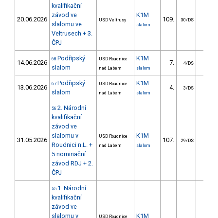
kvalifikační
závod ve
K1M
20.06.2026
109.
96.2
USD Veltrusy
30/DS
slalomu ve
slalom
Veltrusech + 3.
ČPJ
Podřipský
K1M
68
USD Roudnice
14.06.2026
7.
8.3
4/DS
slalom
nad Labem
slalom
Podřipský
K1M
67
USD Roudnice
13.06.2026
4.
10.6
3/DS
slalom
nad Labem
slalom
2. Národní
56
kvalifikační
závod ve
slalomu v
K1M
USD Roudnice
31.05.2026
107.
63.6
29/DS
Roudnici n.L. +
nad Labem
slalom
5.nominační
závod RDJ + 2.
ČPJ
1. Národní
55
kvalifikační
závod ve
slalomu v
K1M
USD Roudnice