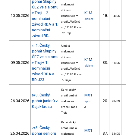
pohár Skupiny
slalomová
ČEZ ve slalomu
dráha v
v Troji + 2.
K1M
10.05.2026
18.
12.8
kanoistickém
4/DS
nominační
slalom
areálu, Vodácká
závod RDA a 1.
ul., 171 00 Praha
nominační
7 ? Troja
závod RDJ
1. Český
41
Umělá
pohár Skupiny
slalomová
ČEZ ve slalomu
dráha v
K1M
09.05.2026
v Troji+ 1.
33.
17.7
kanoistickém
11/DS
slalom
nominační
areálu, Vodácká
závod RDA a
ul., 171 00 Praha
RD U23
7 - Troja
Kanoistický
3. Český
MX1
30
areál, umělá
26.04.2026
pohár juniorů v
20.
slalomová
sjezd
20/DS
Kajak krosu
dráha Praha -
J
Troja
Kanoistický
3. Český
29
areál, umělá
MX1
26.04.2026
pohár seniorů
37.
slalomová
33/DS