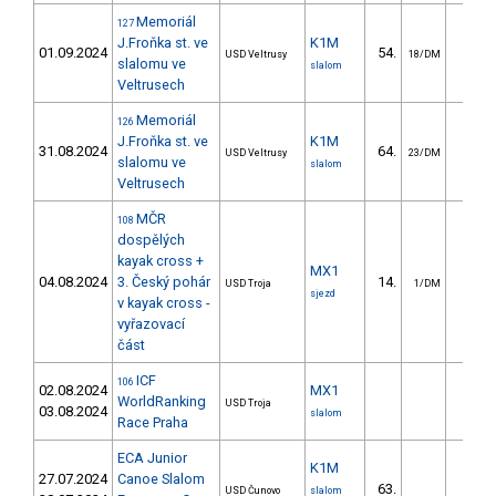
Memoriál
127
J.Froňka st. ve
K1M
01.09.2024
54.
20.1
USD Veltrusy
18/DM
slalomu ve
slalom
Veltrusech
Memoriál
126
J.Froňka st. ve
K1M
31.08.2024
64.
24.8
USD Veltrusy
23/DM
slalomu ve
slalom
Veltrusech
MČR
108
dospělých
kayak cross +
MX1
04.08.2024
3. Český pohár
14.
USD Troja
1/DM
sjezd
v kayak cross -
vyřazovací
část
ICF
106
02.08.2024
MX1
WorldRanking
USD Troja
03.08.2024
slalom
Race Praha
ECA Junior
K1M
27.07.2024
Canoe Slalom
63.
50.3
USD Čunovo
slalom