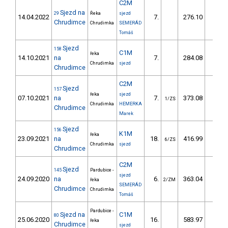
C2M
Sjezd na
29
Řeka
sjezd
14.04.2022
7.
276.10
26,
Chrudimce
Chrudimka
SEMERÁD
Tomáš
Sjezd
158
C1M
řeka
14.10.2021
na
7.
284.08
30,
Chrudimka
sjezd
Chrudimce
C2M
Sjezd
157
řeka
sjezd
07.10.2021
na
7.
373.08
45,
1/ZS
Chrudimka
HEMERKA
Chrudimce
Marek
Sjezd
156
K1M
řeka
23.09.2021
na
18.
416.99
55,
6/ZS
Chrudimka
sjezd
Chrudimce
C2M
Sjezd
145
Pardubice -
sjezd
24.09.2020
na
6.
363.04
35,
řeka
2/ZM
SEMERÁD
Chrudimce
Chrudimka
Tomáš
Pardubice -
Sjezd na
C1M
80
25.06.2020
16.
583.97
66,
řeka
Chrudimce
sjezd