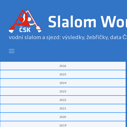
vodní slalom a sjezd: výsledky, žebříčky, data
2026
2025
2024
2023
2022
2021
2020
2019