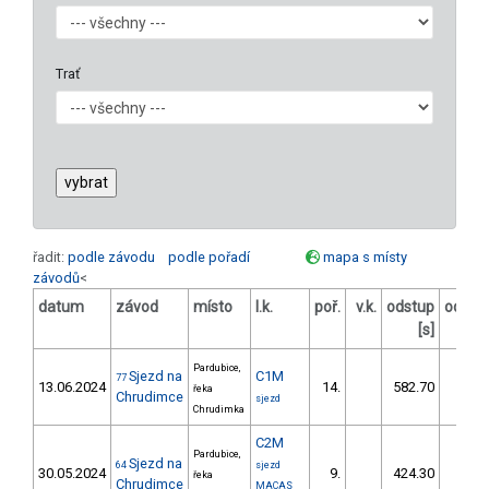
Trať
řadit:
podle závodu
podle pořadí
mapa s místy
závodů
<
datum
závod
místo
l.k.
poř.
v.k.
odstup
odstu
[s]
[%
Pardubice,
Sjezd na
C1M
77
13.06.2024
14.
582.70
67,
řeka
Chrudimce
sjezd
Chrudimka
C2M
Pardubice,
Sjezd na
64
sjezd
30.05.2024
9.
424.30
47,
řeka
Chrudimce
MACAS