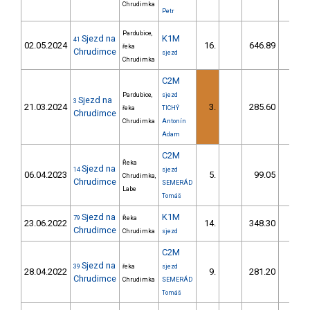
Chrudimka
Petr
Pardubice,
Sjezd na
K1M
41
02.05.2024
16.
646.89
85,
řeka
Chrudimce
sjezd
Chrudimka
C2M
Pardubice,
sjezd
Sjezd na
3
21.03.2024
3.
285.60
33,
řeka
TICHÝ
Chrudimce
Chrudimka
Antonín
Adam
C2M
Řeka
Sjezd na
14
sjezd
06.04.2023
5.
99.05
9,
Chrudimka,
Chrudimce
SEMERÁD
Labe
Tomáš
Sjezd na
K1M
79
Řeka
23.06.2022
14.
348.30
44,
Chrudimce
Chrudimka
sjezd
C2M
Sjezd na
39
řeka
sjezd
28.04.2022
9.
281.20
28,
Chrudimce
Chrudimka
SEMERÁD
Tomáš