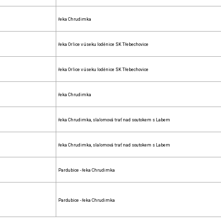
řeka Chrudimka
řeka Orlice v úseku loděnice SK Třebechovice
řeka Orlice v úseku loděnice SK Třebechovice
řeka Chrudimka
řeka Chrudimka, slalomová trať nad soutokem s Labem
řeka Chrudimka, slalomová trať nad soutokem s Labem
Pardubice - řeka Chrudimka
Pardubice - řeka Chrudimka