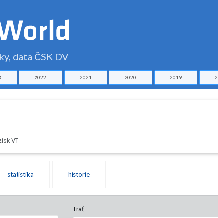
čky, data ČSK DV
3
2022
2021
2020
2019
2
zisk VT
statistika
historie
Trať