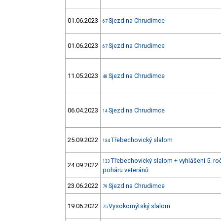
01.06.2023
Sjezd na Chrudimce
67
01.06.2023
Sjezd na Chrudimce
67
11.05.2023
Sjezd na Chrudimce
48
06.04.2023
Sjezd na Chrudimce
14
25.09.2022
Třebechovický slalom
134
Třebechovický slalom + vyhlášení 5. r
133
24.09.2022
poháru veteránů
23.06.2022
Sjezd na Chrudimce
79
19.06.2022
Vysokomýtský slalom
75