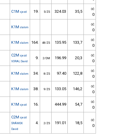
OČ
C1M
19.
324.03
35,5
sjezd
5/ZS
0
OČ
K1M
slalom
0
OČ
K1M
164.
135.95
133,7
slalom
48/ZS
0
C2M
sjezd
OČ
9.
196.99
20,3
2/DM
0
VORAL David
OČ
K1M
34.
97.40
122,8
slalom
8/ZS
0
OČ
K1M
38.
133.05
146,2
slalom
9/ZS
0
OČ
K1M
16.
444.99
54,7
sjezd
0
C2M
sjezd
OČ
4.
191.01
18,5
ŠRÁMEK
2/ZS
0
David