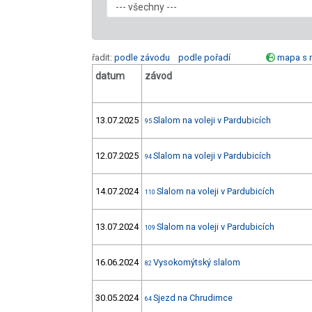
řadit:
podle závodu
podle pořadí
mapa s 
datum
závod
13.07.2025
Slalom na voleji v Pardubicích
95
12.07.2025
Slalom na voleji v Pardubicích
94
14.07.2024
Slalom na voleji v Pardubicích
110
13.07.2024
Slalom na voleji v Pardubicích
109
16.06.2024
Vysokomýtský slalom
82
30.05.2024
Sjezd na Chrudimce
64