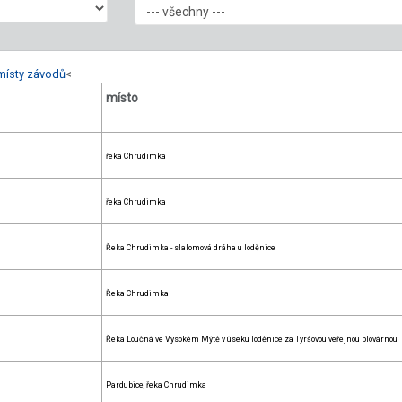
místy závodů
<
místo
řeka Chrudimka
řeka Chrudimka
Řeka Chrudimka - slalomová dráha u loděnice
Řeka Chrudimka
Řeka Loučná ve Vysokém Mýtě v úseku loděnice za Tyršovou veřejnou plovárnou
Pardubice, řeka Chrudimka