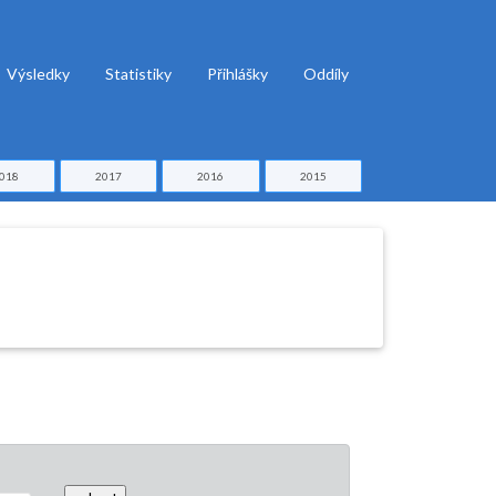
Výsledky
Statistiky
Přihlášky
Oddíly
018
2017
2016
2015