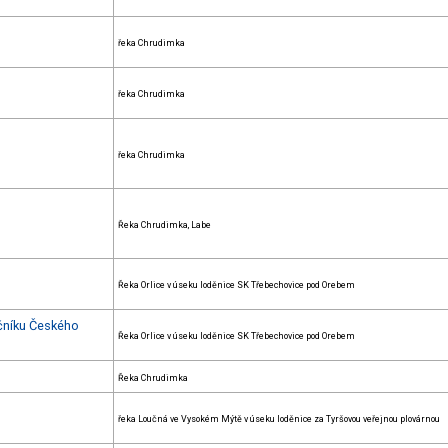
řeka Chrudimka
řeka Chrudimka
řeka Chrudimka
Řeka Chrudimka, Labe
Řeka Orlice v úseku loděnice SK Třebechovice pod Orebem
očníku Českého
Řeka Orlice v úseku loděnice SK Třebechovice pod Orebem
Řeka Chrudimka
řeka Loučná ve Vysokém Mýtě v úseku loděnice za Tyršovou veřejnou plovárnou