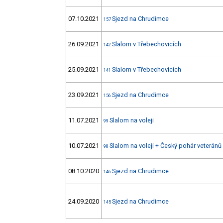
07.10.2021
Sjezd na Chrudimce
157
26.09.2021
Slalom v Třebechovicích
142
25.09.2021
Slalom v Třebechovicích
141
23.09.2021
Sjezd na Chrudimce
156
11.07.2021
Slalom na voleji
99
10.07.2021
Slalom na voleji + Český pohár veteránů
98
08.10.2020
Sjezd na Chrudimce
146
24.09.2020
Sjezd na Chrudimce
145