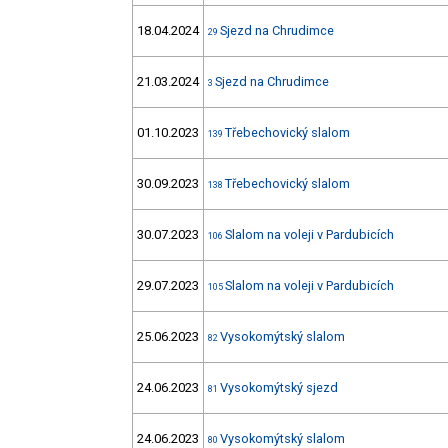
18.04.2024
Sjezd na Chrudimce
29
21.03.2024
Sjezd na Chrudimce
3
01.10.2023
Třebechovický slalom
139
30.09.2023
Třebechovický slalom
138
30.07.2023
Slalom na voleji v Pardubicích
106
29.07.2023
Slalom na voleji v Pardubicích
105
25.06.2023
Vysokomýtský slalom
82
24.06.2023
Vysokomýtský sjezd
81
24.06.2023
Vysokomýtský slalom
80