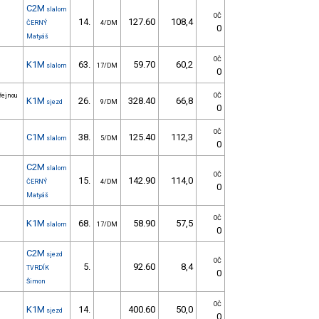
C2M
slalom
OČ
14.
127.60
108,4
ČERNÝ
4/DM
0
Matyáš
OČ
K1M
63.
59.70
60,2
slalom
17/DM
0
řejnou
OČ
K1M
26.
328.40
66,8
sjezd
9/DM
0
OČ
C1M
38.
125.40
112,3
slalom
5/DM
0
C2M
slalom
OČ
15.
142.90
114,0
ČERNÝ
4/DM
0
Matyáš
OČ
K1M
68.
58.90
57,5
slalom
17/DM
0
C2M
sjezd
OČ
5.
92.60
8,4
TVRDÍK
0
Šimon
OČ
K1M
14.
400.60
50,0
sjezd
0