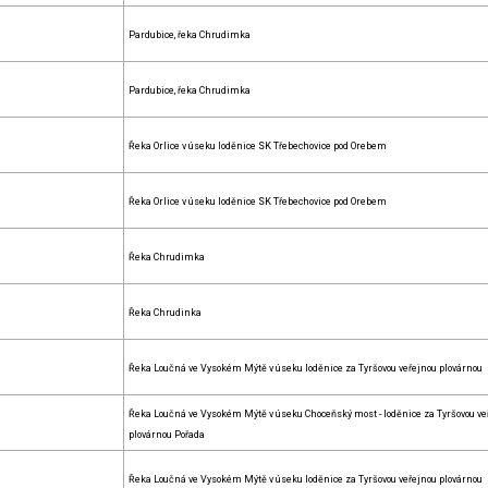
Pardubice, řeka Chrudimka
Pardubice, řeka Chrudimka
Řeka Orlice v úseku loděnice SK Třebechovice pod Orebem
Řeka Orlice v úseku loděnice SK Třebechovice pod Orebem
Řeka Chrudimka
Řeka Chrudinka
Řeka Loučná ve Vysokém Mýtě v úseku loděnice za Tyršovou veřejnou plovárnou
Řeka Loučná ve Vysokém Mýtě v úseku Choceňský most - loděnice za Tyršovou ve
plovárnou Pořada
Řeka Loučná ve Vysokém Mýtě v úseku loděnice za Tyršovou veřejnou plovárnou