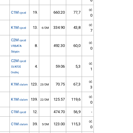
6
OČ
C1M
19.
660.20
77,7
sjezd
0
OČ
K1M
13.
334.90
43,8
sjezd
6/DM
7
C2M
sjezd
OČ
8.
492.30
60,0
VRBATA
0
Štěpán
C2M
sjezd
OČ
4.
59.06
5,3
SVATOŠ
1
Ondřej
OČ
K1M
123.
70.75
67,3
slalom
23/DM
3
OČ
K1M
139.
125.57
119,6
slalom
22/DM
0
C1M
12.
474.70
56,9
-
sjezd
OČ
C1M
39.
123.00
115,3
slalom
5/DM
0