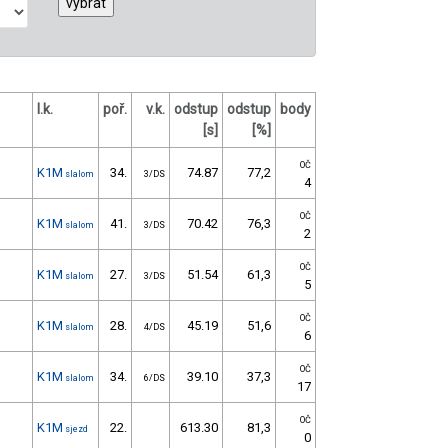
l.k.
poř.
v.k.
odstup
odstup
body
[s]
[%]
OČ
K1M
34.
74.87
77,2
slalom
3/DS
4
OČ
K1M
41.
70.42
76,3
slalom
3/DS
2
OČ
K1M
27.
51.54
61,3
slalom
3/DS
5
OČ
K1M
28.
45.19
51,6
slalom
4/DS
6
OČ
K1M
34.
39.10
37,3
slalom
6/DS
17
OČ
K1M
22.
613.30
81,3
sjezd
0