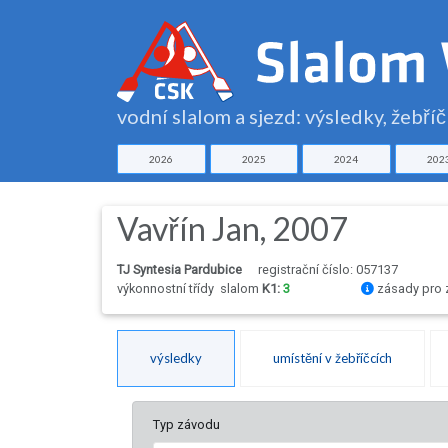
vodní slalom a sjezd: výsledky, žebří
2026
2025
2024
202
Vavřín Jan, 2007
TJ Syntesia Pardubice
registrační číslo: 057137
výkonnostní třídy
slalom
K1:
3
zásady pro 
výsledky
umístění v žebříčcích
Typ závodu