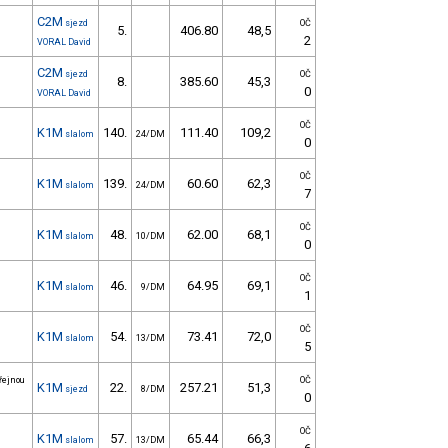
C2M
sjezd
OČ
5.
406.80
48,5
2
VORAL David
C2M
sjezd
OČ
8.
385.60
45,3
0
VORAL David
OČ
K1M
140.
111.40
109,2
slalom
24/DM
0
OČ
K1M
139.
60.60
62,3
slalom
24/DM
7
OČ
K1M
48.
62.00
68,1
slalom
10/DM
0
OČ
K1M
46.
64.95
69,1
slalom
9/DM
1
OČ
K1M
54.
73.41
72,0
slalom
13/DM
5
řejnou
OČ
K1M
22.
257.21
51,3
sjezd
8/DM
0
OČ
K1M
57.
65.44
66,3
slalom
13/DM