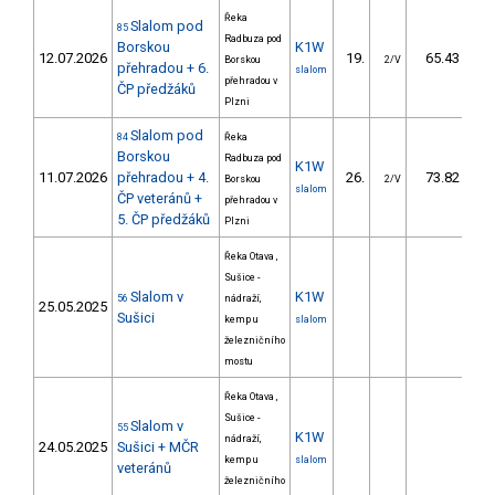
Řeka
Slalom pod
85
Radbuza pod
Borskou
K1W
12.07.2026
19.
65.43
Borskou
2/V
přehradou + 6.
slalom
přehradou v
ČP předžáků
Plzni
Slalom pod
84
Řeka
Borskou
Radbuza pod
K1W
11.07.2026
přehradou + 4.
26.
73.82
Borskou
2/V
slalom
ČP veteránů +
přehradou v
5. ČP předžáků
Plzni
Řeka Otava ,
Sušice -
Slalom v
K1W
56
nádraží,
25.05.2025
Sušici
kemp u
slalom
železničního
mostu
Řeka Otava ,
Sušice -
Slalom v
55
K1W
nádraží,
24.05.2025
Sušici + MČR
kemp u
slalom
veteránů
železničního