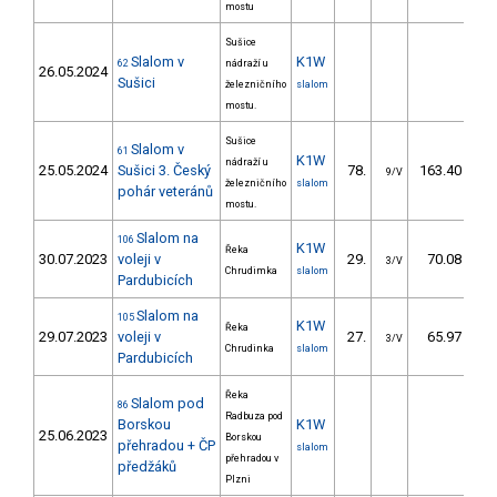
mostu
Sušice
Slalom v
K1W
62
nádraží u
26.05.2024
Sušici
železničního
slalom
mostu.
Sušice
Slalom v
61
K1W
nádraží u
25.05.2024
Sušici 3. Český
78.
163.40
2
9/V
železničního
slalom
pohár veteránů
mostu.
Slalom na
106
K1W
Řeka
30.07.2023
voleji v
29.
70.08
3/V
Chrudimka
slalom
Pardubicích
Slalom na
105
K1W
Řeka
29.07.2023
voleji v
27.
65.97
3/V
Chrudinka
slalom
Pardubicích
Řeka
Slalom pod
86
Radbuza pod
Borskou
K1W
25.06.2023
Borskou
přehradou + ČP
slalom
přehradou v
předžáků
Plzni