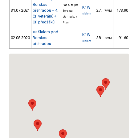
Borskou
Radbuza pod
K1W
31.07.2021
přehradou + 4.
27.
173.90
1
Borskou
7/VM
slalom
ČP veteránů +
přehradou v
ČP předžáků
Plzni
Slalom pod
103
K1W
02.08.2020
Borskou
38.
91.60
5/VM
slalom
přehradou