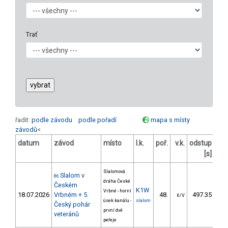
Trať
řadit:
podle závodu
podle pořadí
mapa s místy
závodů
<
datum
závod
místo
l.k.
poř.
v.k.
odstup
ods
[s]
Slalomová
Slalom v
86
dráha České
Českém
K1W
Vrbné - horní
18.07.2026
Vrbném + 5.
48.
497.35
6
6/V
úsek kanálu -
slalom
Český pohár
první dvě
veteránů
peřeje