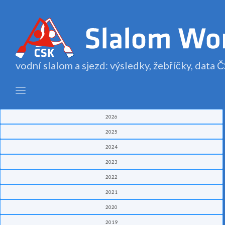
vodní slalom a sjezd: výsledky, žebříčky, data
2026
2025
2024
2023
2022
2021
2020
2019