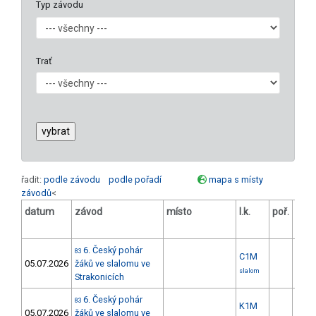
Typ závodu
Trať
řadit:
podle závodu
podle pořadí
mapa s místy
závodů
<
datum
závod
místo
l.k.
poř.
v.
6. Český pohár
83
C1M
05.07.2026
žáků ve slalomu ve
slalom
Strakonicích
6. Český pohár
83
K1M
05.07.2026
žáků ve slalomu ve