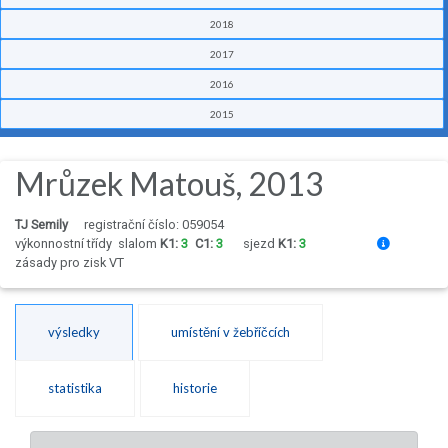
2018
2017
2016
2015
Mrůzek Matouš, 2013
TJ Semily
registrační číslo: 059054
výkonnostní třídy
slalom
K1:
3
C1:
3
sjezd
K1:
3
zásady pro zisk VT
výsledky
umístění v žebříčcích
statistika
historie