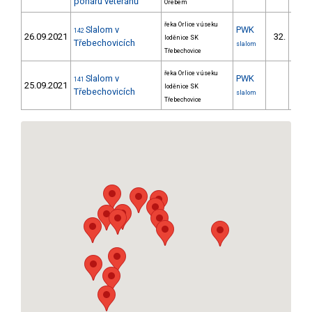
poháru veteránů
Orebem
řeka Orlice v úseku
Slalom v
PWK
142
26.09.2021
32.
loděnice SK
22/P
Třebechovicích
slalom
Třebechovice
řeka Orlice v úseku
Slalom v
PWK
141
25.09.2021
loděnice SK
Třebechovicích
slalom
Třebechovice