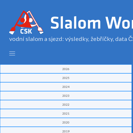
vodní slalom a sjezd: výsledky, žebříčky, data
2026
2025
2024
2023
2022
2021
2020
2019