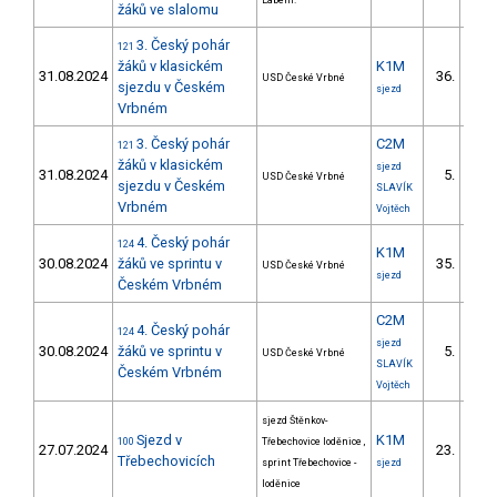
Labem.
žáků ve slalomu
3. Český pohár
121
žáků v klasickém
K1M
31.08.2024
36.
USD České Vrbné
7/Z
sjezdu v Českém
sjezd
Vrbném
3. Český pohár
C2M
121
žáků v klasickém
sjezd
31.08.2024
5.
USD České Vrbné
1/Z
sjezdu v Českém
SLAVÍK
Vrbném
Vojtěch
4. Český pohár
124
K1M
30.08.2024
žáků ve sprintu v
35.
USD České Vrbné
8/Z
sjezd
Českém Vrbném
C2M
4. Český pohár
124
sjezd
30.08.2024
žáků ve sprintu v
5.
USD České Vrbné
1/Z
SLAVÍK
Českém Vrbném
Vojtěch
sjezd Štěnkov-
Sjezd v
K1M
100
Třebechovice loděnice ,
27.07.2024
23.
2/Z
Třebechovicích
sprint Třebechovice -
sjezd
loděnice