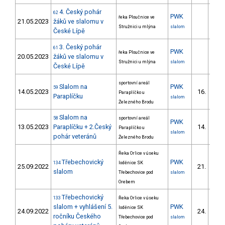
4. Český pohár
62
PWK
řeka Ploučnice ve
21.05.2023
žáků ve slalomu v
Stružnici u mlýna
slalom
České Lípě
3. Český pohár
61
PWK
řeka Ploučnice ve
20.05.2023
žáků ve slalomu v
Stružnici u mlýna
slalom
České Lípě
sportovní areál
Slalom na
PWK
59
14.05.2023
16.
Paraplíčko u
10/P
Paraplíčku
slalom
Železného Brodu
Slalom na
58
sportovní areál
PWK
13.05.2023
Paraplíčku + 2.Český
14.
Paraplíčko u
7/PZ
slalom
pohár veteránů
Železného Brodu
Řeka Orlice v úseku
Třebechovický
PWK
134
loděnice SK
25.09.2022
21.
14/P
slalom
Třebechovice pod
slalom
Orebem
Třebechovický
133
Řeka Orlice v úseku
slalom + vyhlášení 5.
PWK
loděnice SK
24.09.2022
24.
15/P
ročníku Českého
Třebechovice pod
slalom