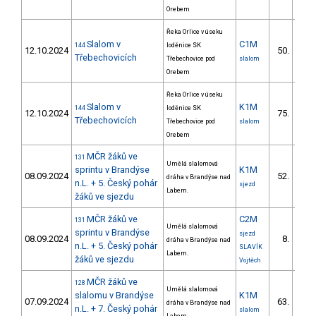
Orebem
Řeka Orlice v úseku
Slalom v
C1M
144
loděnice SK
12.10.2024
50.
10/
Třebechovicích
Třebechovice pod
slalom
Orebem
Řeka Orlice v úseku
Slalom v
K1M
144
loděnice SK
12.10.2024
75.
13/
Třebechovicích
Třebechovice pod
slalom
Orebem
MČR žáků ve
131
Umělá slalomová
sprintu v Brandýse
K1M
08.09.2024
52.
dráha v Brandýse nad
16/
n.L. + 5. Český pohár
sjezd
Labem.
žáků ve sjezdu
MČR žáků ve
C2M
131
Umělá slalomová
sprintu v Brandýse
sjezd
08.09.2024
8.
dráha v Brandýse nad
2/Z
n.L. + 5. Český pohár
SLAVÍK
Labem.
žáků ve sjezdu
Vojtěch
MČR žáků ve
128
Umělá slalomová
slalomu v Brandýse
K1M
07.09.2024
63.
dráha v Brandýse nad
16/
n.L. + 7. Český pohár
slalom