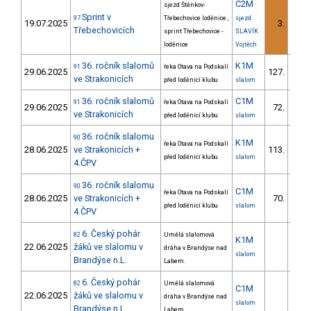
C2M
sjezd Štěnkov-
Sprint v
97
Třebechovice loděnice ,
sjezd
19.07.2025
3.
1/
Třebechovicích
sprint Třebechovice -
SLAVÍK
loděnice
Vojtěch
36. ročník slalomů
K1M
91
řeka Otava na Podskalí
29.06.2025
127.
20/
ve Strakonicích
před loděnicí klubu
slalom
36. ročník slalomů
C1M
91
řeka Otava na Podskalí
29.06.2025
72.
14/
ve Strakonicích
před loděnicí klubu
slalom
36. ročník slalomu
90
K1M
řeka Otava na Podskalí
28.06.2025
ve Strakonicích +
113.
15/
před loděnicí klubu
slalom
4.ČPV
36. ročník slalomu
90
C1M
řeka Otava na Podskalí
28.06.2025
ve Strakonicích +
70.
11/
před loděnicí klubu
slalom
4.ČPV
6. Český pohár
82
Umělá slalomová
K1M
22.06.2025
žáků ve slalomu v
dráha v Brandýse nad
slalom
Brandýse n.L.
Labem.
6. Český pohár
82
Umělá slalomová
C1M
22.06.2025
žáků ve slalomu v
dráha v Brandýse nad
slalom
Brandýse n.L.
Labem.