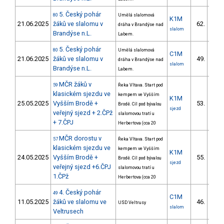
5. Český pohár
80
Umělá slalomová
K1M
21.06.2025
žáků ve slalomu v
62.
dráha v Brandýse nad
24/
slalom
Brandýse n.L.
Labem.
5. Český pohár
80
Umělá slalomová
C1M
21.06.2025
žáků ve slalomu v
49.
dráha v Brandýse nad
19/
slalom
Brandýse n.L.
Labem.
MČR žáků v
59
Řeka Vltava. Start pod
klasickém sjezdu ve
kempem ve Vyšším
K1M
25.05.2025
Vyšším Brodě +
53.
Brodě. Cíl pod bývalou
6/Z
sjezd
veřejný sjezd + 2.ČPž
slalomovou tratí u
+ 7.ČPJ
Herbertova (cca 20
MČR dorostu v
57
Řeka Vltava. Start pod
klasickém sjezdu ve
kempem ve Vyšším
K1M
24.05.2025
Vyšším Brodě +
55.
Brodě. Cíl pod bývalou
6/Z
sjezd
veřejný sjezd +6.ČPJ
slalomovou tratí u
1.ČPž
Herbertova (cca 20
4. Český pohár
49
C1M
11.05.2025
žáků ve slalomu ve
46.
USD Veltrusy
17/
slalom
Veltrusech