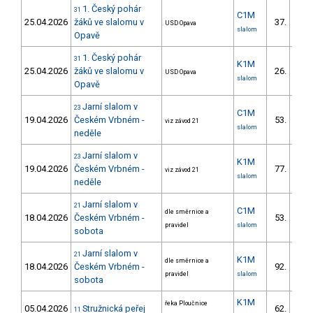
1. Český pohár
31
C1M
25.04.2026
žáků ve slalomu v
37.
USD Opava
22/
slalom
Opavě
1. Český pohár
31
K1M
25.04.2026
žáků ve slalomu v
26.
USD Opava
21/
slalom
Opavě
Jarní slalom v
23
C1M
19.04.2026
Českém Vrbném -
53.
viz závod 21
21/
slalom
neděle
Jarní slalom v
23
K1M
19.04.2026
Českém Vrbném -
77.
viz závod 21
22/
slalom
neděle
Jarní slalom v
21
C1M
dle směrnice a
18.04.2026
Českém Vrbném -
53.
19/
pravidel
slalom
sobota
Jarní slalom v
21
K1M
dle směrnice a
18.04.2026
Českém Vrbném -
92.
23/
pravidel
slalom
sobota
K1M
řeka Ploučnice
05.04.2026
Stružnická peřej
62.
11
17/