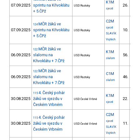
K1M
07.09.2025
sprintu na Křivoklátu
26.
USD Roztoky
6/Z
sjezd
+ 5.ČPž
C2M
MČR žáků ve
124
sjezd
07.09.2025
sprintu na Křivoklátu
10.
USD Roztoky
8/
SLAVÍK
+ 5.ČPž
Vojtěch
MČR žáků ve
122
K1M
06.09.2025
slalomu na
56.
USD Roztoky
24/
slalom
Křivoklátu + 7.ČPž
MČR žáků ve
122
C1M
06.09.2025
slalomu na
46.
USD Roztoky
19/
slalom
Křivoklátu + 7.ČPž
4. Český pohár
115
K1M
30.08.2025
žáků ve sjezdu v
22.
USD České Vrbné
6/Z
sjezd
Českém Vrbném
C2M
4. Český pohár
115
sjezd
30.08.2025
žáků ve sjezdu v
11.
USD České Vrbné
8/
SLAVÍK
Českém Vrbném
Vojtěch