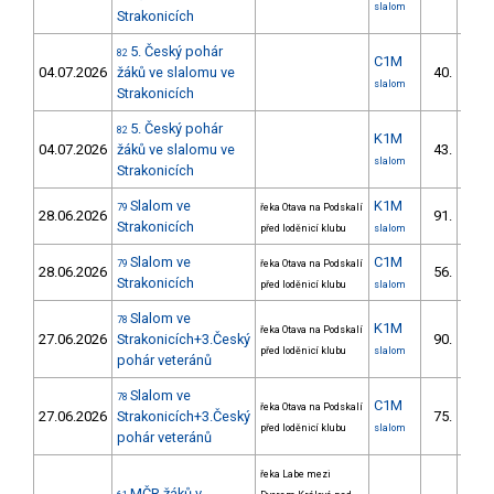
slalom
Strakonicích
5. Český pohár
82
C1M
04.07.2026
žáků ve slalomu ve
40.
31/
slalom
Strakonicích
5. Český pohár
82
K1M
04.07.2026
žáků ve slalomu ve
43.
35/
slalom
Strakonicích
Slalom ve
K1M
79
řeka Otava na Podskalí
28.06.2026
91.
28/
Strakonicích
před loděnicí klubu
slalom
Slalom ve
C1M
79
řeka Otava na Podskalí
28.06.2026
56.
15/
Strakonicích
před loděnicí klubu
slalom
Slalom ve
78
K1M
řeka Otava na Podskalí
27.06.2026
Strakonicích+3.Český
90.
28/
před loděnicí klubu
slalom
pohár veteránů
Slalom ve
78
C1M
řeka Otava na Podskalí
27.06.2026
Strakonicích+3.Český
75.
22/
před loděnicí klubu
slalom
pohár veteránů
řeka Labe mezi
MČR žáků v