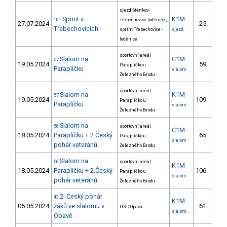
sjezd Štěnkov-
Sprint v
K1M
101
Třebechovice loděnice ,
27.07.2024
25.
2/Z
Třebechovicích
sprint Třebechovice -
sjezd
loděnice
sportovní areál
Slalom na
C1M
57
19.05.2024
59.
Paraplíčko u
11/
Paraplíčku
slalom
Železného Brodu
sportovní areál
Slalom na
K1M
57
19.05.2024
109.
Paraplíčko u
18/
Paraplíčku
slalom
Železného Brodu
Slalom na
56
sportovní areál
C1M
18.05.2024
Paraplíčku + 2.Český
65.
Paraplíčko u
14/
slalom
pohár veteránů
Železného Brodu
Slalom na
56
sportovní areál
K1M
18.05.2024
Paraplíčku + 2.Český
106.
Paraplíčko u
12/
slalom
pohár veteránů
Železného Brodu
2. Český pohár
43
K1M
05.05.2024
žáků ve slalomu v
61.
USD Opava
13/
slalom
Opavě