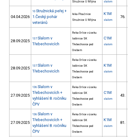
Stružnice U Mlýna
slalom
Stružnická peřej +
10
K1M
řeka Ploučnice
04.04.2026
1.Český pohár
76.
17/
Stružnice U Mlýna
slalom
veteránů
Řeka Orlice v úseku
Slalom v
C1M
137
loděnice SK
28.09.2025
Třebechovicích
Třebechovice pod
slalom
Orebem
Řeka Orlice v úseku
Slalom v
K1M
137
loděnice SK
28.09.2025
Třebechovicích
Třebechovice pod
slalom
Orebem
Slalom v
136
Řeka Orlice v úseku
Třebechovicích +
C1M
loděnice SK
27.09.2025
43.
6/Z
vyhlášení 8. ročníku
Třebechovice pod
slalom
ČPV
Orebem
Slalom v
136
Řeka Orlice v úseku
Třebechovicích +
K1M
loděnice SK
27.09.2025
81.
9/Z
vyhlášení 8. ročníku
Třebechovice pod
slalom
ČPV
Orebem