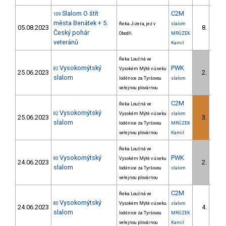
Slalom O štít
C2M
109
města Benátek + 5.
Řeka Jizera, jez v
slalom
05.08.2023
8.
Český pohár
Obodři.
MRŮZEK
veteránů
Kamil
Řeka Loučná ve
Vysokomýtský
PWK
82
Vysokém Mýtě v úseku
25.06.2023
2.
1/PZ
slalom
loděnice za Tyršovou
slalom
veřejnou plovárnou
C2M
Řeka Loučná ve
Vysokomýtský
82
Vysokém Mýtě v úseku
slalom
25.06.2023
3.
slalom
loděnice za Tyršovou
MRŮZEK
veřejnou plovárnou
Kamil
Řeka Loučná ve
Vysokomýtský
PWK
80
Vysokém Mýtě v úseku
24.06.2023
2.
1/PZ
slalom
loděnice za Tyršovou
slalom
veřejnou plovárnou
C2M
Řeka Loučná ve
Vysokomýtský
80
Vysokém Mýtě v úseku
slalom
24.06.2023
4.
slalom
loděnice za Tyršovou
MRŮZEK
veřejnou plovárnou
Kamil