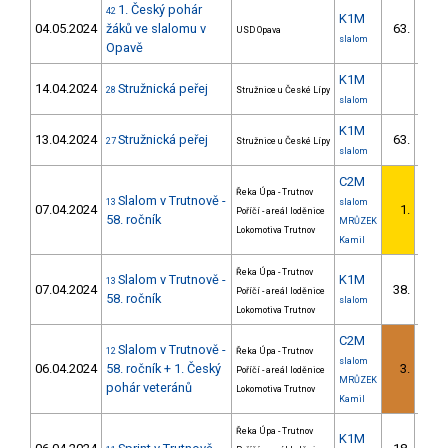
1. Český pohár
42
K1M
04.05.2024
žáků ve slalomu v
63.
USD Opava
14/
slalom
Opavě
K1M
14.04.2024
Stružnická peřej
28
Stružnice u České Lípy
slalom
K1M
13.04.2024
Stružnická peřej
63.
27
Stružnice u České Lípy
9/Z
slalom
C2M
Řeka Úpa - Trutnov
Slalom v Trutnově -
13
slalom
07.04.2024
1.
Poříčí - areál loděnice
58. ročník
MRŮZEK
Lokomotiva Trutnov
Kamil
Řeka Úpa - Trutnov
Slalom v Trutnově -
K1M
13
07.04.2024
38.
Poříčí - areál loděnice
2/Z
58. ročník
slalom
Lokomotiva Trutnov
C2M
Slalom v Trutnově -
12
Řeka Úpa - Trutnov
slalom
06.04.2024
58. ročník + 1. Český
3.
Poříčí - areál loděnice
MRŮZEK
pohár veteránů
Lokomotiva Trutnov
Kamil
Řeka Úpa - Trutnov
K1M