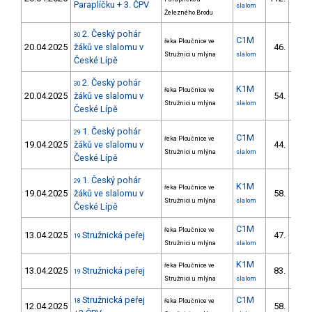
Paraplíčku + 3. ČPV
slalom
Železného Brodu
2. Český pohár
30
C1M
řeka Ploučnice ve
20.04.2025
žáků ve slalomu v
46.
16/
Stružnici u mlýna
slalom
České Lípě
2. Český pohár
30
K1M
řeka Ploučnice ve
20.04.2025
žáků ve slalomu v
54.
18/
Stružnici u mlýna
slalom
České Lípě
1. Český pohár
29
C1M
řeka Ploučnice ve
19.04.2025
žáků ve slalomu v
44.
14/
Stružnici u mlýna
slalom
České Lípě
1. Český pohár
29
K1M
řeka Ploučnice ve
19.04.2025
žáků ve slalomu v
58.
22/
Stružnici u mlýna
slalom
České Lípě
C1M
řeka Ploučnice ve
13.04.2025
Stružnická peřej
47.
19
7/Z
Stružnici u mlýna
slalom
K1M
řeka Ploučnice ve
13.04.2025
Stružnická peřej
83.
19
22/
Stružnici u mlýna
slalom
Stružnická peřej
C1M
18
řeka Ploučnice ve
12.04.2025
58.
9/Z