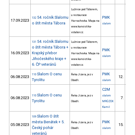
Lužnice pod Táborem,
u restaurace
54. ročník Slalomu
PWK
132
17.09.2023
Harrachovka. Mapa na
o štít města Tábora
slalom
www.kanoistika-
vstabor.cz.
54. ročník Slalomu
131
Lužnice pod Táborem,
o štít města Tábora +
u restaurace
PWK
16.09.2023
Krajský přebor
Harrachovka. Mapa na
slalom
Jihočeského kraje +
www.kanoistika-
6. ČP veteránů
vstabor.cz.
Slalom O cenu
PWK
110
Řeka Jizera, jez v
06.08.2023
12.
8/PZ
Tyrolitu
Obodři.
slalom
C2M
Slalom O cenu
110
Řeka Jizera, jez v
slalom
06.08.2023
7.
Tyrolitu
Obodři.
MRŮZEK
Kamil
Slalom O štít
109
města Benátek + 5.
PWK
Řeka Jizera, jez v
05.08.2023
15.
7/PZ
Český pohár
Obodři.
slalom
veteránů