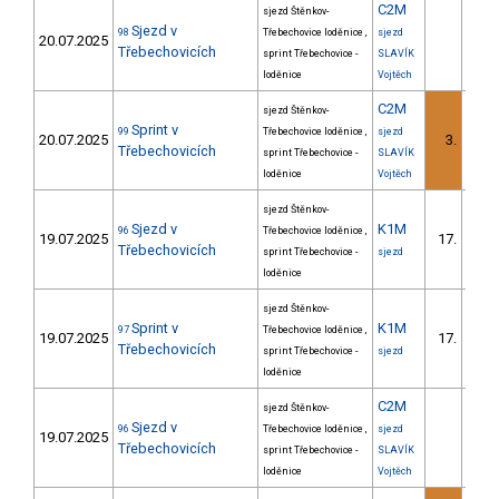
C2M
sjezd Štěnkov-
Sjezd v
98
Třebechovice loděnice ,
sjezd
20.07.2025
Třebechovicích
sprint Třebechovice -
SLAVÍK
loděnice
Vojtěch
C2M
sjezd Štěnkov-
Sprint v
99
Třebechovice loděnice ,
sjezd
20.07.2025
3.
1/
Třebechovicích
sprint Třebechovice -
SLAVÍK
loděnice
Vojtěch
sjezd Štěnkov-
Sjezd v
K1M
96
Třebechovice loděnice ,
19.07.2025
17.
1/Z
Třebechovicích
sprint Třebechovice -
sjezd
loděnice
sjezd Štěnkov-
Sprint v
K1M
97
Třebechovice loděnice ,
19.07.2025
17.
1/Z
Třebechovicích
sprint Třebechovice -
sjezd
loděnice
C2M
sjezd Štěnkov-
Sjezd v
96
Třebechovice loděnice ,
sjezd
19.07.2025
Třebechovicích
sprint Třebechovice -
SLAVÍK
loděnice
Vojtěch