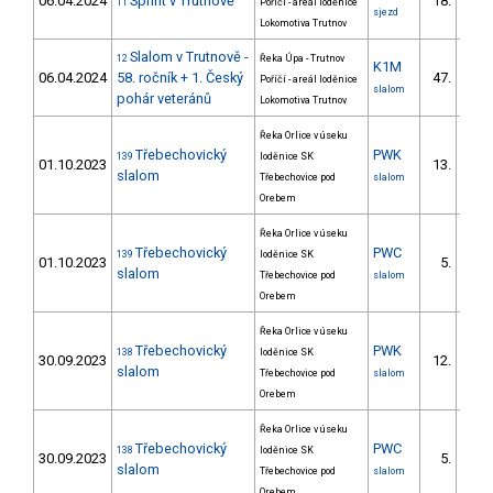
06.04.2024
Sprint v Trutnově
18.
11
Poříčí - areál loděnice
sjezd
Lokomotiva Trutnov
Slalom v Trutnově -
12
Řeka Úpa - Trutnov
K1M
06.04.2024
58. ročník + 1. Český
47.
Poříčí - areál loděnice
4/Z
slalom
pohár veteránů
Lokomotiva Trutnov
Řeka Orlice v úseku
Třebechovický
PWK
139
loděnice SK
01.10.2023
13.
8/PZ
slalom
Třebechovice pod
slalom
Orebem
Řeka Orlice v úseku
Třebechovický
PWC
139
loděnice SK
01.10.2023
5.
4/PZ
slalom
Třebechovice pod
slalom
Orebem
Řeka Orlice v úseku
Třebechovický
PWK
138
loděnice SK
30.09.2023
12.
7/PZ
slalom
Třebechovice pod
slalom
Orebem
Řeka Orlice v úseku
Třebechovický
PWC
138
loděnice SK
30.09.2023
5.
4/PZ
slalom
Třebechovice pod
slalom
Orebem