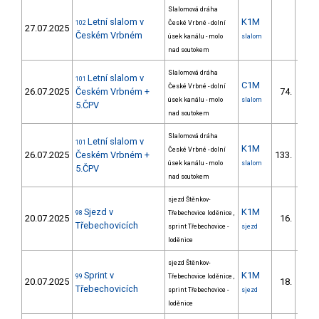
Slalomová dráha
Letní slalom v
K1M
102
České Vrbné - dolní
27.07.2025
Českém Vrbném
úsek kanálu - molo
slalom
nad soutokem
Slalomová dráha
Letní slalom v
101
C1M
České Vrbné - dolní
26.07.2025
Českém Vrbném +
74.
úsek kanálu - molo
slalom
5.ČPV
nad soutokem
Slalomová dráha
Letní slalom v
101
K1M
České Vrbné - dolní
26.07.2025
Českém Vrbném +
133.
úsek kanálu - molo
slalom
5.ČPV
nad soutokem
sjezd Štěnkov-
Sjezd v
K1M
98
Třebechovice loděnice ,
20.07.2025
16.
1/Z
Třebechovicích
sprint Třebechovice -
sjezd
loděnice
sjezd Štěnkov-
Sprint v
K1M
99
Třebechovice loděnice ,
20.07.2025
18.
1/Z
Třebechovicích
sprint Třebechovice -
sjezd
loděnice