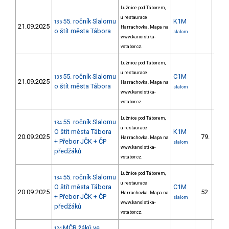
Lužnice pod Táborem,
u restaurace
55. ročník Slalomu
K1M
135
21.09.2025
Harrachovka. Mapa na
o štít města Tábora
slalom
www.kanoistika-
vstabor.cz.
Lužnice pod Táborem,
u restaurace
55. ročník Slalomu
C1M
135
21.09.2025
Harrachovka. Mapa na
o štít města Tábora
slalom
www.kanoistika-
vstabor.cz.
Lužnice pod Táborem,
55. ročník Slalomu
134
u restaurace
O štít města Tábora
K1M
20.09.2025
79.
Harrachovka. Mapa na
21/
+ Přebor JČK + ČP
slalom
www.kanoistika-
předžáků
vstabor.cz.
Lužnice pod Táborem,
55. ročník Slalomu
134
u restaurace
O štít města Tábora
C1M
20.09.2025
52.
Harrachovka. Mapa na
17/
+ Přebor JČK + ČP
slalom
www.kanoistika-
předžáků
vstabor.cz.
MČR žáků ve
124