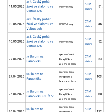
4. Český pohár
49
K1M
11.05.2025
žáků ve slalomu ve
51.
USD Veltrusy
17/
slalom
Veltrusech
3. Český pohár
48
C1M
10.05.2025
žáků ve slalomu ve
36.
USD Veltrusy
11/
slalom
Veltrusech
3. Český pohár
48
K1M
10.05.2025
žáků ve slalomu ve
52.
USD Veltrusy
17/
slalom
Veltrusech
sportovní areál
Slalom na
C1M
38
27.04.2025
53.
Paraplíčko u
11/
Paraplíčku
slalom
Železného Brodu
sportovní areál
Slalom na
K1M
38
27.04.2025
103.
Paraplíčko u
14/
Paraplíčku
slalom
Železného Brodu
sportovní areál
Slalom na
C1M
37
26.04.2025
60.
Paraplíčko u
12/
Paraplíčku + 3. ČPV
slalom
Železného Brodu
sportovní areál
Slalom na
K1M
37
26.04.2025
112.
Paraplíčko u
12/