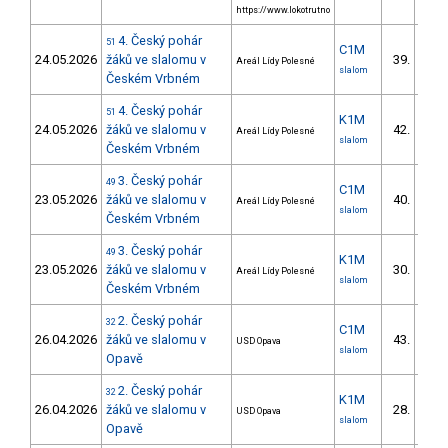
https://www.lokotrutno
4. Český pohár
51
C1M
24.05.2026
žáků ve slalomu v
39.
Areál Lídy Polesné
26/
slalom
Českém Vrbném
4. Český pohár
51
K1M
24.05.2026
žáků ve slalomu v
42.
Areál Lídy Polesné
31/
slalom
Českém Vrbném
3. Český pohár
49
C1M
23.05.2026
žáků ve slalomu v
40.
Areál Lídy Polesné
26/
slalom
Českém Vrbném
3. Český pohár
49
K1M
23.05.2026
žáků ve slalomu v
30.
Areál Lídy Polesné
23/
slalom
Českém Vrbném
2. Český pohár
32
C1M
26.04.2026
žáků ve slalomu v
43.
USD Opava
29/
slalom
Opavě
2. Český pohár
32
K1M
26.04.2026
žáků ve slalomu v
28.
USD Opava
22/
slalom
Opavě