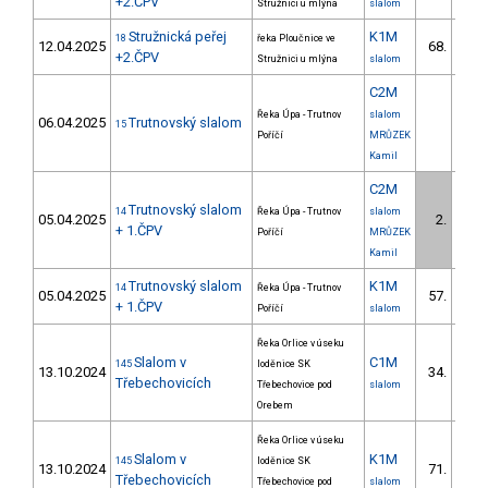
+2.ČPV
Stružnici u mlýna
slalom
Stružnická peřej
K1M
18
řeka Ploučnice ve
12.04.2025
68.
15/
+2.ČPV
Stružnici u mlýna
slalom
C2M
Řeka Úpa - Trutnov
slalom
06.04.2025
Trutnovský slalom
15
Poříčí
MRŮZEK
Kamil
C2M
Trutnovský slalom
14
Řeka Úpa - Trutnov
slalom
05.04.2025
2.
+ 1.ČPV
Poříčí
MRŮZEK
Kamil
Trutnovský slalom
K1M
14
Řeka Úpa - Trutnov
05.04.2025
57.
+ 1.ČPV
Poříčí
slalom
Řeka Orlice v úseku
Slalom v
C1M
145
loděnice SK
13.10.2024
34.
6/Z
Třebechovicích
Třebechovice pod
slalom
Orebem
Řeka Orlice v úseku
Slalom v
K1M
145
loděnice SK
13.10.2024
71.
17/
Třebechovicích
Třebechovice pod
slalom