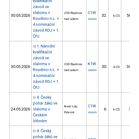
kvalifikační
závod ve
slalomu v
C1W
USD Roudnice
30.05.2026
32.
56.00
6/ZS
Roudnici n.L. +
nad Labem
slalom
4.nominační
závod RDJ + 1.
ČPJ
1. Národní
55
kvalifikační
závod ve
slalomu v
K1W
USD Roudnice
30.05.2026
30.
36.69
4/ZS
Roudnici n.L. +
nad Labem
slalom
4.nominační
závod RDJ + 1.
ČPJ
4. Český
51
pohár žáků ve
C1W
Areál Lídy
24.05.2026
slalomu v
6.
3.07
6/ZS
Polesné
slalom
Českém
Vrbném
4. Český
51
pohár žáků ve