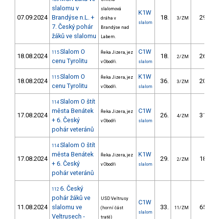
slalomu v
slalomová
K1W
07.09.2024
Brandýse n.L. +
18.
29.30
dráha v
3/ZM
slalom
7. Český pohár
Brandýse nad
žáků ve slalomu
Labem.
Slalom O
C1W
115
Řeka Jizera, jez
18.08.2024
18.
26.05
2/ZM
cenu Tyrolitu
v Obodři.
slalom
Slalom O
K1W
115
Řeka Jizera, jez
18.08.2024
36.
20.81
3/ZM
cenu Tyrolitu
v Obodři.
slalom
Slalom O štít
114
města Benátek
C1W
Řeka Jizera, jez
17.08.2024
26.
31.65
4/ZM
+ 6. Český
v Obodři
slalom
pohár veteránů
Slalom O štít
114
města Benátek
K1W
Řeka Jizera, jez
17.08.2024
29.
18.43
2/ZM
+ 6. Český
v Obodři
slalom
pohár veteránů
6. Český
112
pohár žáků ve
USD Veltrusy
C1W
11.08.2024
slalomu ve
33.
65.87
(horní část
11/ZM
slalom
Veltrusech -
tratě)