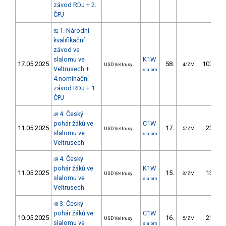
závod RDJ + 2.
ČPJ
1. Národní
52
kvalifikační
závod ve
slalomu ve
K1W
17.05.2025
58.
107.31
USD Veltrusy
4/ZM
Veltrusech +
slalom
4.nominační
závod RDJ + 1.
ČPJ
4. Český
49
pohár žáků ve
C1W
11.05.2025
17.
23.06
USD Veltrusy
5/ZM
slalomu ve
slalom
Veltrusech
4. Český
49
pohár žáků ve
K1W
11.05.2025
15.
13.99
USD Veltrusy
3/ZM
slalomu ve
slalom
Veltrusech
3. Český
48
pohár žáků ve
C1W
10.05.2025
16.
21.67
USD Veltrusy
5/ZM
slalomu ve
slalom