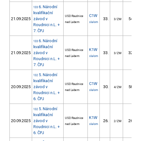
6. Národní
133
kvalifikační
C1W
USD Roudnice
21.09.2025
závod v
33.
54.09
3/ZM
nad Labem
slalom
Roudnici n.L. +
7. ČPJ
6. Národní
133
kvalifikační
K1W
USD Roudnice
21.09.2025
závod v
33.
32.35
3/ZM
nad Labem
slalom
Roudnici n.L. +
7. ČPJ
5. Národní
132
kvalifikační
C1W
USD Roudnice
20.09.2025
závod v
30.
58.12
4/ZM
nad Labem
slalom
Roudnici n.L. +
6. ČPJ
5. Národní
132
kvalifikační
K1W
USD Roudnice
20.09.2025
závod v
26.
26.04
2/ZM
nad Labem
slalom
Roudnici n.L. +
6. ČPJ