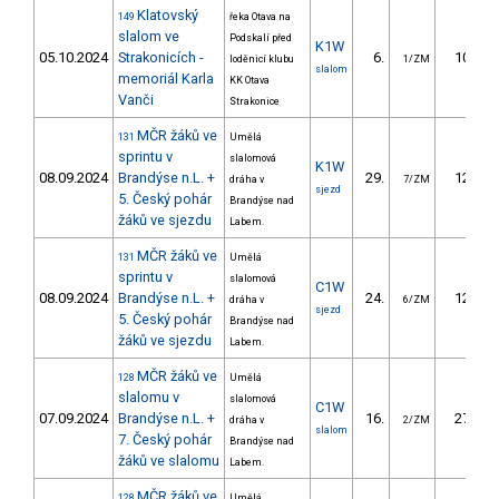
Klatovský
149
řeka Otava na
slalom ve
Podskalí před
K1W
05.10.2024
Strakonicích -
6.
10.98
loděnicí klubu
1/ZM
slalom
memoriál Karla
KK Otava
Vanči
Strakonice
MČR žáků ve
131
Umělá
sprintu v
slalomová
K1W
08.09.2024
Brandýse n.L. +
29.
12.28
dráha v
7/ZM
sjezd
5. Český pohár
Brandýse nad
žáků ve sjezdu
Labem.
MČR žáků ve
131
Umělá
sprintu v
slalomová
C1W
08.09.2024
Brandýse n.L. +
24.
12.21
dráha v
6/ZM
sjezd
5. Český pohár
Brandýse nad
žáků ve sjezdu
Labem.
MČR žáků ve
128
Umělá
slalomu v
slalomová
C1W
07.09.2024
Brandýse n.L. +
16.
27.95
dráha v
2/ZM
slalom
7. Český pohár
Brandýse nad
žáků ve slalomu
Labem.
MČR žáků ve
128
Umělá