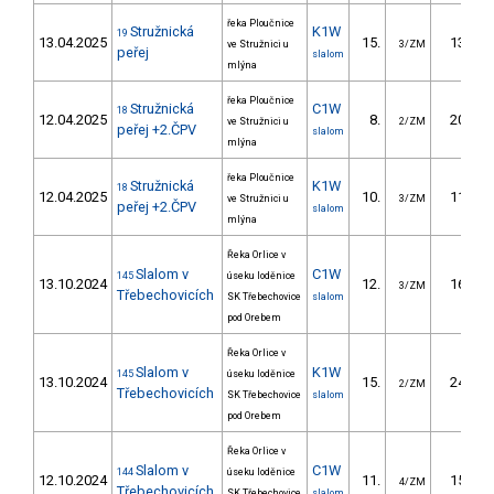
řeka Ploučnice
Stružnická
K1W
19
13.04.2025
15.
13.30
ve Stružnici u
3/ZM
peřej
slalom
mlýna
řeka Ploučnice
Stružnická
C1W
18
12.04.2025
8.
20.90
ve Stružnici u
2/ZM
peřej +2.ČPV
slalom
mlýna
řeka Ploučnice
Stružnická
K1W
18
12.04.2025
10.
11.30
ve Stružnici u
3/ZM
peřej +2.ČPV
slalom
mlýna
Řeka Orlice v
Slalom v
C1W
145
úseku loděnice
13.10.2024
12.
16.70
3/ZM
Třebechovicích
SK Třebechovice
slalom
pod Orebem
Řeka Orlice v
Slalom v
K1W
145
úseku loděnice
13.10.2024
15.
24.90
2/ZM
Třebechovicích
SK Třebechovice
slalom
pod Orebem
Řeka Orlice v
Slalom v
C1W
144
úseku loděnice
12.10.2024
11.
15.80
4/ZM
Třebechovicích
SK Třebechovice
slalom