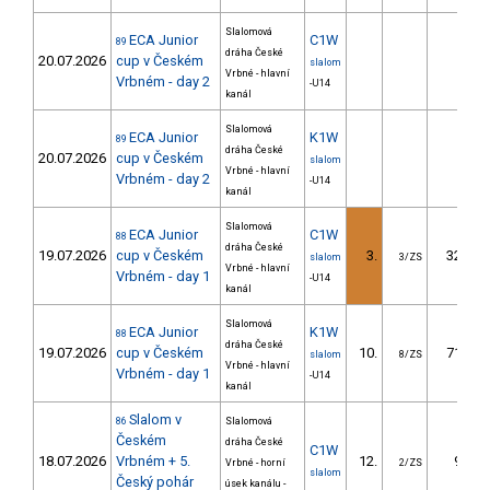
Slalomová
ECA Junior
C1W
89
dráha České
20.07.2026
cup v Českém
slalom
Vrbné - hlavní
Vrbném - day 2
-U14
kanál
Slalomová
ECA Junior
K1W
89
dráha České
20.07.2026
cup v Českém
slalom
Vrbné - hlavní
Vrbném - day 2
-U14
kanál
Slalomová
ECA Junior
C1W
88
dráha České
19.07.2026
cup v Českém
3.
32.73
slalom
3/ZS
Vrbné - hlavní
Vrbném - day 1
-U14
kanál
Slalomová
ECA Junior
K1W
88
dráha České
19.07.2026
cup v Českém
10.
71.71
slalom
8/ZS
Vrbné - hlavní
Vrbném - day 1
-U14
kanál
Slalom v
86
Slalomová
Českém
dráha České
C1W
18.07.2026
Vrbném + 5.
12.
9.92
Vrbné - horní
2/ZS
slalom
Český pohár
úsek kanálu -