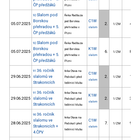
ČP předžáků
Plzni
Slalom pod
92
Řeka Radbuza
Borskou
C1W
pod Borskou
05.07.2025
2.
4.53
1/ZM
přehradou + 5.
přehradou v
slalom
ČP předžáků
Plzni
Slalom pod
92
Řeka Radbuza
Borskou
K1W
pod Borskou
05.07.2025
6.
8.35
1/ZM
přehradou + 5.
přehradou v
slalom
ČP předžáků
Plzni
36. ročník
91
řeka Otava na
C1W
29.06.2025
slalomů ve
2.
1.22
Podskalí před
1/ZM
slalom
Strakonicích
loděnicí klubu
36. ročník
91
řeka Otava na
K1W
29.06.2025
slalomů ve
2.
3.70
Podskalí před
1/ZM
slalom
Strakonicích
loděnicí klubu
36. ročník
90
řeka Otava na
slalomu ve
C1W
28.06.2025
7.
9.77
Podskalí před
1/ZM
Strakonicích +
slalom
loděnicí klubu
4.ČPV