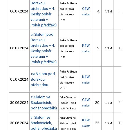
Borskou
Řeka Radbuza
přehradou + 4.
C1W
pod Borskou
06.07.2024
4.
8.43
1/ZM
Český pohár
přehradou v
slalom
veteránů +
Plzni
Pohár předžáků
Slalom pod
94
Borskou
Řeka Radbuza
přehradou + 4.
K1W
pod Borskou
06.07.2024
9.
10.53
1/ZM
Český pohár
přehradou v
slalom
veteránů +
Plzni
Pohár předžáků
Řeka Radbuza
Slalom pod
158
K1W
pod Borskou
05.07.2024
Borskou
přehradou v
slalom
přehradou
Plzni
Slalom ve
91
řeka Otava na
C1W
30.06.2024
Strakonicích,
20.
46.69
Podskalí před
3/ZM
slalom
pohár předžáků
loděnicí klubu
Slalom ve
91
řeka Otava na
K1W
30.06.2024
Strakonicích,
22.
15.71
Podskalí před
1/ZM
slalom
pohár předžáků
loděnicí klubu