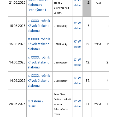
21.06.2025
2.
5.93
dráha v
1/ZM
slalomu v
slalom
Brandýse nad
Brandýse n.L.
Labem.
XXXX. ročník
78
C1W
15.06.2025
Křivoklátského
5.
8.55
USD Roztoky
slalom
slalomu
XXXX. ročník
78
K1W
15.06.2025
Křivoklátského
12.
12.00
USD Roztoky
2/ZM
slalom
slalomu
XXXX. ročník
77
C1W
14.06.2025
Křivoklátského
12.
21.63
USD Roztoky
slalom
slalomu
XXXX. ročník
77
K1W
14.06.2025
Křivoklátského
37.
41.26
USD Roztoky
slalom
slalomu
Řeka Otava ,
Sušice - nádraží,
Slalom v
K1W
56
25.05.2025
11.
17.69
kemp u
2/ZM
Sušici
slalom
železničního
mostu