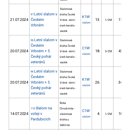
Slalomová
Letní slalom v
97
dráha České
K1W
21.07.2024
Českém
13.
17.34
Vrbné - dolní
1/ZM
slalom
Vrbném
úsek kanálu -
soutok
Letní slalom v
96
Slalomová
Českém
dráha České
C1W
20.07.2024
Vrbném + 5.
18.
43.38
Vrbné - dolní
3/ZM
slalom
Český pohár
úsek kanálu -
veteránů
soutok
Letní slalom v
96
Slalomová
Českém
dráha České
K1W
20.07.2024
Vrbném + 5.
26.
34.60
Vrbné - dolní
slalom
Český pohár
úsek kanálu -
veteránů
soutok
Řeka
Slalom na
110
Chrudimka -
C1W
14.07.2024
voleji v
4.
10.18
slalomová
1/ZM
slalom
Pardubicích
dráha u
loděnice