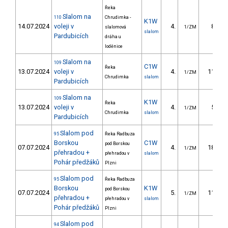
Řeka
Slalom na
110
Chrudimka -
K1W
14.07.2024
voleji v
4.
8.22
slalomová
1/ZM
slalom
Pardubicích
dráha u
loděnice
Slalom na
109
C1W
Řeka
13.07.2024
voleji v
4.
11.96
1/ZM
Chrudimka
slalom
Pardubicích
Slalom na
109
K1W
Řeka
13.07.2024
voleji v
4.
5.23
1/ZM
Chrudimka
slalom
Pardubicích
Slalom pod
95
Řeka Radbuza
Borskou
C1W
pod Borskou
07.07.2024
4.
18.43
1/ZM
přehradou +
přehradou v
slalom
Pohár předžáků
Plzni
Slalom pod
95
Řeka Radbuza
Borskou
K1W
pod Borskou
07.07.2024
5.
11.38
1/ZM
přehradou +
přehradou v
slalom
Pohár předžáků
Plzni
Slalom pod
94