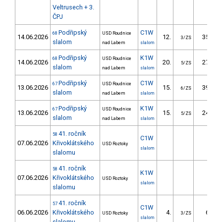
Veltrusech + 3.
ČPJ
Podřipský
C1W
68
USD Roudnice
14.06.2026
12.
35.13
3/ZS
slalom
nad Labem
slalom
Podřipský
K1W
68
USD Roudnice
14.06.2026
20.
27.94
5/ZS
slalom
nad Labem
slalom
Podřipský
C1W
67
USD Roudnice
13.06.2026
15.
39.86
6/ZS
slalom
nad Labem
slalom
Podřipský
K1W
67
USD Roudnice
13.06.2026
15.
24.13
5/ZS
slalom
nad Labem
slalom
41. ročník
58
C1W
07.06.2026
Křivoklátského
USD Roztoky
slalom
slalomu
41. ročník
58
K1W
07.06.2026
Křivoklátského
USD Roztoky
slalom
slalomu
41. ročník
57
C1W
06.06.2026
Křivoklátského
4.
6.66
USD Roztoky
3/ZS
slalom
slalomu