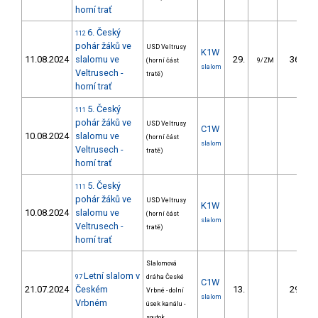
horní trať
6. Český
112
pohár žáků ve
USD Veltrusy
K1W
11.08.2024
slalomu ve
29.
36.08
(horní část
9/ZM
slalom
Veltrusech -
tratě)
horní trať
5. Český
111
pohár žáků ve
USD Veltrusy
C1W
10.08.2024
slalomu ve
(horní část
slalom
Veltrusech -
tratě)
horní trať
5. Český
111
pohár žáků ve
USD Veltrusy
K1W
10.08.2024
slalomu ve
(horní část
slalom
Veltrusech -
tratě)
horní trať
Slalomová
Letní slalom v
97
dráha České
C1W
21.07.2024
Českém
13.
29.54
Vrbné - dolní
slalom
Vrbném
úsek kanálu -
soutok