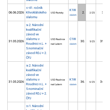
41. ročník
57
K1W
06.06.2026
Křivoklátského
2.
3.25
USD Roztoky
2/ZS
slalom
slalomu
2. Národní
56
kvalifikační
závod ve
slalomu v
C1W
USD Roudnice
31.05.2026
30.
39.33
5/ZS
Roudnici n.L. +
nad Labem
slalom
5.nominační
závod RDJ + 2.
ČPJ
2. Národní
56
kvalifikační
závod ve
slalomu v
K1W
USD Roudnice
31.05.2026
36.
34.00
6/ZS
Roudnici n.L. +
nad Labem
slalom
5.nominační
závod RDJ + 2.
ČPJ
1. Národní
55