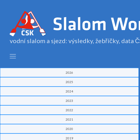
vodní slalom a sjezd: výsledky, žebříčky, data
2026
2025
2024
2023
2022
2021
2020
2019