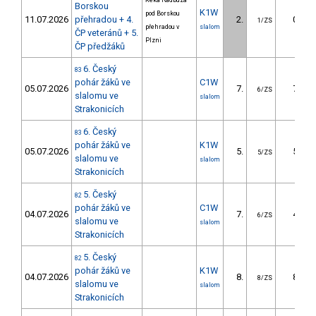
Řeka Radbuza
Borskou
K1W
pod Borskou
11.07.2026
přehradou + 4.
2.
0.96
1/ZS
přehradou v
slalom
ČP veteránů + 5.
Plzni
ČP předžáků
6. Český
83
pohár žáků ve
C1W
05.07.2026
7.
7.93
6/ZS
slalomu ve
slalom
Strakonicích
6. Český
83
pohár žáků ve
K1W
05.07.2026
5.
5.04
5/ZS
slalomu ve
slalom
Strakonicích
5. Český
82
pohár žáků ve
C1W
04.07.2026
7.
4.65
6/ZS
slalomu ve
slalom
Strakonicích
5. Český
82
pohár žáků ve
K1W
04.07.2026
8.
8.32
8/ZS
slalomu ve
slalom
Strakonicích