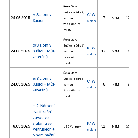
Řeka Otava ,
Sušice - nádraží,
Slalom v
C1W
56
25.05.2025
7.
10.43
kemp u
2/ZM
Sušici
slalom
železničního
mostu
Řeka Otava ,
Slalom v
55
Sušice - nádraží,
K1W
24.05.2025
Sušici + MČR
17.
16.77
kemp u
2/ZM
slalom
veteránů
železničního
mostu
Řeka Otava ,
Slalom v
55
Sušice - nádraží,
C1W
24.05.2025
Sušici + MČR
8.
9.50
kemp u
1/ZM
slalom
veteránů
železničního
mostu
2. Národní
53
kvalifikační
závod ve
slalomu ve
K1W
18.05.2025
52.
65.50
USD Veltrusy
4/ZM
Veltrusech +
slalom
5.nominační