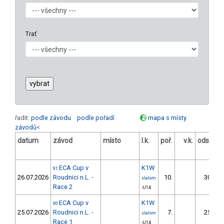
Trať
řadit:
podle závodu
podle pořadí
mapa s místy
závodů
<
datum
závod
místo
l.k.
poř.
v.k.
odstup
[s]
ECA Cup v
K1W
91
26.07.2026
Roudnici n.L. -
10.
30.97
slalom
Race 2
-U14
ECA Cup v
K1W
90
25.07.2026
Roudnici n.L. -
7.
25.45
slalom
Race 1
-U14