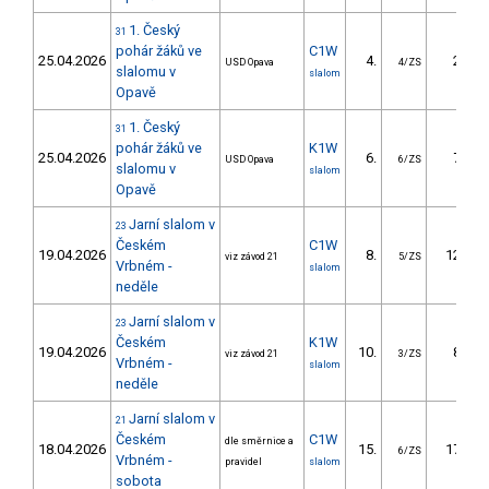
1. Český
31
pohár žáků ve
C1W
25.04.2026
4.
2.38
USD Opava
4/ZS
slalomu v
slalom
Opavě
1. Český
31
pohár žáků ve
K1W
25.04.2026
6.
7.84
USD Opava
6/ZS
slalomu v
slalom
Opavě
Jarní slalom v
23
Českém
C1W
19.04.2026
8.
12.66
viz závod 21
5/ZS
Vrbném -
slalom
neděle
Jarní slalom v
23
Českém
K1W
19.04.2026
10.
8.65
viz závod 21
3/ZS
Vrbném -
slalom
neděle
Jarní slalom v
21
Českém
C1W
dle směrnice a
18.04.2026
15.
17.84
6/ZS
Vrbném -
pravidel
slalom
sobota