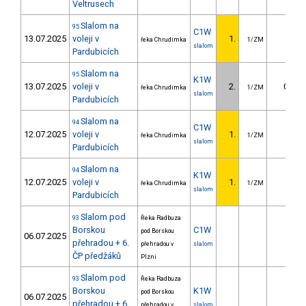
Veltrusech
Slalom na
95
C1W
13.07.2025
voleji v
1.
řeka Chrudimka
1/ZM
slalom
Pardubicích
Slalom na
95
K1W
13.07.2025
voleji v
2.
0.83
řeka Chrudimka
1/ZM
slalom
Pardubicích
Slalom na
94
C1W
12.07.2025
voleji v
1.
řeka Chrudimka
1/ZM
slalom
Pardubicích
Slalom na
94
K1W
12.07.2025
voleji v
1.
řeka Chrudimka
1/ZM
slalom
Pardubicích
Slalom pod
93
Řeka Radbuza
Borskou
C1W
pod Borskou
06.07.2025
přehradou + 6.
přehradou v
slalom
ČP předžáků
Plzni
Slalom pod
93
Řeka Radbuza
Borskou
K1W
pod Borskou
06.07.2025
přehradou + 6.
přehradou v
slalom