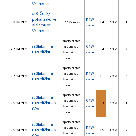
Veltrusech
3. Český
48
pohár žáků ve
K1W
10.05.2025
14.
18.07
USD Veltrusy
3/ZM
slalomu ve
slalom
Veltrusech
sportovní areál
Slalom na
C1W
38
Paraplíčko u
27.04.2025
4.
5.80
3/ZM
Paraplíčku
Železného
slalom
Brodu
sportovní areál
Slalom na
K1W
38
Paraplíčko u
27.04.2025
11.
15.30
4/ZM
Paraplíčku
Železného
slalom
Brodu
sportovní areál
Slalom na
37
C1W
Paraplíčko u
26.04.2025
Paraplíčku + 3.
3.
8.80
1/ZM
Železného
slalom
ČPV
Brodu
sportovní areál
Slalom na
37
K1W
Paraplíčko u
26.04.2025
Paraplíčku + 3.
15.
14.10
3/ZM
Železného
slalom
ČPV