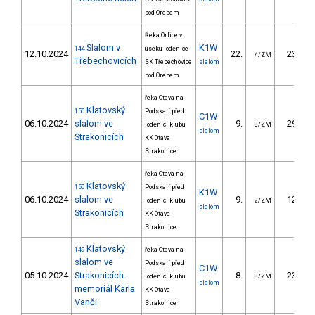
pod Orebem
Řeka Orlice v
Slalom v
K1W
144
úseku loděnice
12.10.2024
22.
23.90
4/ZM
Třebechovicích
SK Třebechovice
slalom
pod Orebem
řeka Otava na
Klatovský
150
Podskalí před
C1W
06.10.2024
slalom ve
9.
29.00
loděnicí klubu
3/ZM
slalom
Strakonicích
KK Otava
Strakonice
řeka Otava na
Klatovský
150
Podskalí před
K1W
06.10.2024
slalom ve
9.
12.86
loděnicí klubu
2/ZM
slalom
Strakonicích
KK Otava
Strakonice
Klatovský
149
řeka Otava na
slalom ve
Podskalí před
C1W
05.10.2024
Strakonicích -
8.
23.45
loděnicí klubu
3/ZM
slalom
memoriál Karla
KK Otava
Vanči
Strakonice