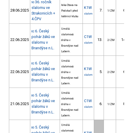
36. ročník
90
řeka Otava na
slalomu ve
K1W
28.06.2025
7.
6.53
Podskalí před
1/ZM
Strakonicích +
slalom
loděnicí klubu
4.ČPV
Umělá
6. Český
82
slalomová
pohár žáků ve
C1W
22.06.2025
13.
14.68
dráha v
2/ZM
slalomu v
slalom
Brandýse nad
Brandýse n.L.
Labem.
Umělá
6. Český
82
slalomová
pohár žáků ve
K1W
22.06.2025
5.
6.93
dráha v
2/ZM
slalomu v
slalom
Brandýse nad
Brandýse n.L.
Labem.
Umělá
5. Český
80
slalomová
pohár žáků ve
C1W
21.06.2025
6.
8.16
dráha v
1/ZM
slalomu v
slalom
Brandýse nad
Brandýse n.L.
Labem.
Umělá
5. Český
80
slalomová
pohár žáků ve
K1W