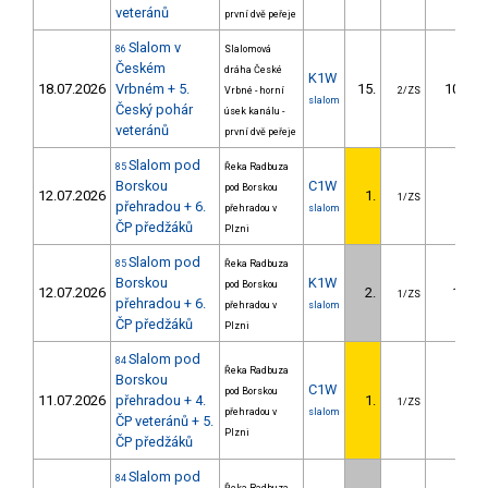
veteránů
první dvě peřeje
Slalom v
86
Slalomová
Českém
dráha České
K1W
18.07.2026
Vrbném + 5.
15.
10.41
Vrbné - horní
2/ZS
slalom
Český pohár
úsek kanálu -
veteránů
první dvě peřeje
Slalom pod
85
Řeka Radbuza
Borskou
C1W
pod Borskou
12.07.2026
1.
1/ZS
přehradou + 6.
přehradou v
slalom
ČP předžáků
Plzni
Slalom pod
85
Řeka Radbuza
Borskou
K1W
pod Borskou
12.07.2026
2.
1.75
1/ZS
přehradou + 6.
přehradou v
slalom
ČP předžáků
Plzni
Slalom pod
84
Řeka Radbuza
Borskou
C1W
pod Borskou
11.07.2026
přehradou + 4.
1.
1/ZS
přehradou v
slalom
ČP veteránů + 5.
Plzni
ČP předžáků
Slalom pod
84