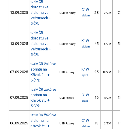
MČR
127
dorostu ve
C1W
13.09.2025
slalomu ve
28.
72.59
USD Veltrusy
3/ZM
slalom
Veltrusech +
5.ČPJ
MČR
127
dorostu ve
K1W
13.09.2025
slalomu ve
45.
56.96
USD Veltrusy
6/ZM
slalom
Veltrusech +
5.ČPJ
MČR žáků ve
124
sprintu na
K1W
07.09.2025
25.
12.55
USD Roztoky
10/ZM
Křivoklátu +
sjezd
5.ČPž
MČR žáků ve
124
sprintu na
C1W
07.09.2025
16.
13.32
USD Roztoky
5/ZM
Křivoklátu +
sjezd
5.ČPž
MČR žáků ve
122
slalomu na
C1W
06.09.2025
13.
15.62
USD Roztoky
2/ZM
Křivoklátu +
slalom