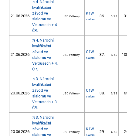
4. Národní
73
kvalifikační
závod ve
K1W
21.06.2026
36.
31.18
USD Veltrusy
5/ZS
slalomu ve
slalom
Veltrusech + 4.
ČPJ
4. Národní
73
kvalifikační
závod ve
C1W
21.06.2026
37.
108.25
USD Veltrusy
8/ZS
slalomu ve
slalom
Veltrusech + 4.
ČPJ
3. Národní
72
kvalifikační
závod ve
C1W
20.06.2026
38.
65.65
USD Veltrusy
7/ZS
slalomu ve
slalom
Veltrusech + 3.
ČPJ
3. Národní
72
kvalifikační
závod ve
K1W
20.06.2026
29.
24.40
USD Veltrusy
4/ZS
slalomu ve
slalom