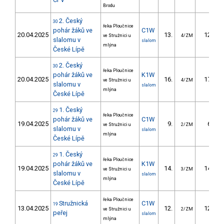
Brodu
2. Český
30
řeka Ploučnice
pohár žáků ve
C1W
20.04.2025
13.
12.23
ve Stružnici u
4/ZM
slalomu v
slalom
mlýna
České Lípě
2. Český
30
řeka Ploučnice
pohár žáků ve
K1W
20.04.2025
16.
17.83
ve Stružnici u
4/ZM
slalomu v
slalom
mlýna
České Lípě
1. Český
29
řeka Ploučnice
pohár žáků ve
C1W
19.04.2025
9.
6.67
ve Stružnici u
2/ZM
slalomu v
slalom
mlýna
České Lípě
1. Český
29
řeka Ploučnice
pohár žáků ve
K1W
19.04.2025
14.
14.90
ve Stružnici u
3/ZM
slalomu v
slalom
mlýna
České Lípě
řeka Ploučnice
Stružnická
C1W
19
13.04.2025
12.
12.90
ve Stružnici u
2/ZM
peřej
slalom
mlýna