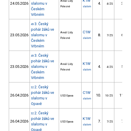
K1W
Areál Lídy
24.05.2026
slalomu v
4.
3.38
4/ZS
Polesné
slalom
Českém
Vrbném
3. Český
49
pohár žáků ve
C1W
Areál Lídy
23.05.2026
slalomu v
8.
6.50
7/ZS
Polesné
slalom
Českém
Vrbném
3. Český
49
pohár žáků ve
K1W
Areál Lídy
23.05.2026
slalomu v
4.
5.83
4/ZS
Polesné
slalom
Českém
Vrbném
2. Český
32
pohár žáků ve
C1W
26.04.2026
10.
11.72
USD Opava
10/ZS
slalomu v
slalom
Opavě
2. Český
32
pohár žáků ve
K1W
26.04.2026
7.
7.41
USD Opava
7/ZS
slalomu v
slalom
Opavě