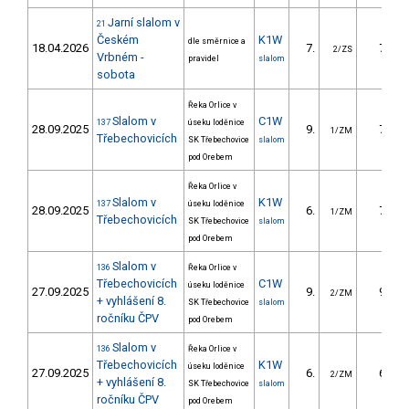
Jarní slalom v
21
Českém
K1W
dle směrnice a
18.04.2026
7.
7.63
2/ZS
Vrbném -
pravidel
slalom
sobota
Řeka Orlice v
Slalom v
C1W
137
úseku loděnice
28.09.2025
9.
7.90
1/ZM
Třebechovicích
SK Třebechovice
slalom
pod Orebem
Řeka Orlice v
Slalom v
K1W
137
úseku loděnice
28.09.2025
6.
7.20
1/ZM
Třebechovicích
SK Třebechovice
slalom
pod Orebem
Slalom v
136
Řeka Orlice v
Třebechovicích
C1W
úseku loděnice
27.09.2025
9.
9.60
2/ZM
+ vyhlášení 8.
SK Třebechovice
slalom
ročníku ČPV
pod Orebem
Slalom v
136
Řeka Orlice v
Třebechovicích
K1W
úseku loděnice
27.09.2025
6.
6.30
2/ZM
+ vyhlášení 8.
SK Třebechovice
slalom
ročníku ČPV
pod Orebem