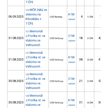
7.ČPž
MČR žáků ve
122
slalomu na
K1W
06.09.2025
4.
7.55
USD Roztoky
1/ZM
Křivoklátu +
slalom
7.ČPž
Memoriál
121
J.Froňka st. ve
C1W
31.08.2025
18.
42.88
USD Veltrusy
2/ZM
slalomu ve
slalom
Veltrusech
Memoriál
121
J.Froňka st. ve
K1W
31.08.2025
38.
41.57
USD Veltrusy
4/ZM
slalomu ve
slalom
Veltrusech
Memoriál
120
J.Froňka st. ve
C1W
30.08.2025
21.
53.44
USD Veltrusy
2/ZM
slalomu ve
slalom
Veltrusech
Memoriál
120
J.Froňka st. ve
K1W
30.08.2025
31.
30.42
USD Veltrusy
4/ZM
slalomu ve
slalom