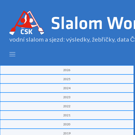
vodní slalom a sjezd: výsledky, žebříčky, data
2026
2025
2024
2023
2022
2021
2020
2019