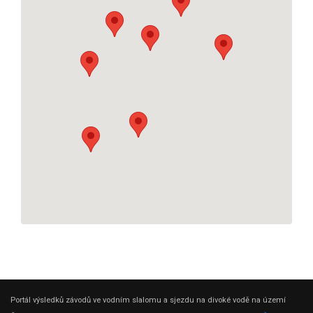
Portál výsledků závodů ve vodním slalomu a sjezdu na divoké vodě na území