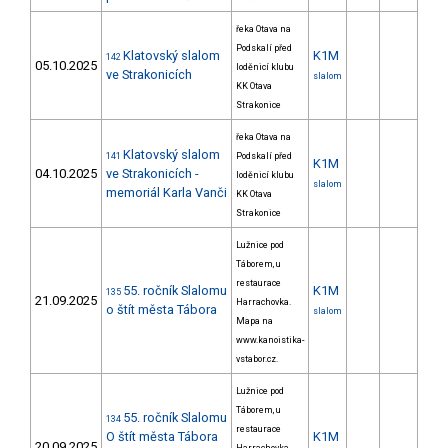
řeka Otava na
Podskalí před
Klatovský slalom
K1M
142
05.10.2025
loděnicí klubu
ve Strakonicích
slalom
KK Otava
Strakonice
řeka Otava na
Klatovský slalom
141
Podskalí před
K1M
04.10.2025
ve Strakonicích -
loděnicí klubu
slalom
memoriál Karla Vanči
KK Otava
Strakonice
Lužnice pod
Táborem, u
restaurace
55. ročník Slalomu
K1M
135
21.09.2025
Harrachovka.
o štít města Tábora
slalom
Mapa na
www.kanoistika-
vstabor.cz.
Lužnice pod
Táborem, u
55. ročník Slalomu
134
restaurace
O štít města Tábora
K1M
20.09.2025