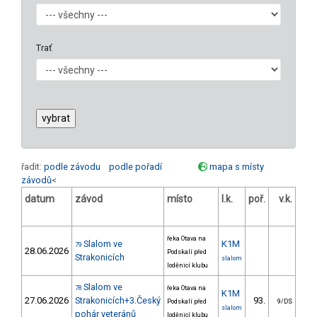
Trať
řadit:
podle závodu
podle pořadí
mapa s místy
závodů
<
datum
závod
místo
l.k.
poř.
v.k.
ods
řeka Otava na
Slalom ve
K1M
79
28.06.2026
Podskalí před
Strakonicích
slalom
loděnicí klubu
Slalom ve
78
řeka Otava na
K1M
27.06.2026
Strakonicích+3.Český
93.
28
Podskalí před
9/DS
slalom
pohár veteránů
loděnicí klubu