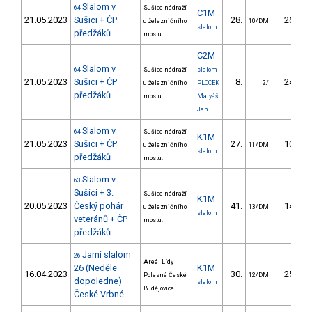
Slalom v
64
Sušice nádraží
C1M
21.05.2023
Sušici + ČP
28.
26.25
u železničního
10/DM
slalom
předžáků
mostu.
C2M
Slalom v
64
Sušice nádraží
slalom
21.05.2023
Sušici + ČP
8.
24.33
u železničního
PLOCEK
2/
předžáků
mostu.
Matyáš
Jan
Slalom v
64
Sušice nádraží
K1M
21.05.2023
Sušici + ČP
27.
10.46
u železničního
11/DM
slalom
předžáků
mostu.
Slalom v
63
Sušici + 3.
Sušice nádraží
K1M
20.05.2023
Český pohár
41.
14.34
u železničního
13/DM
slalom
veteránů + ČP
mostu.
předžáků
Jarní slalom
26
Areál Lídy
26 (Neděle
K1M
16.04.2023
30.
25.51
Polesné České
12/DM
dopoledne)
slalom
Budějovice
České Vrbné