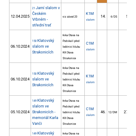
Jarní slalom v
21
Českém
K1M
12.04.2025
14.
5.80
viz závod 20
6/DS
Vrbném -
slalom
střední trať
řeka Otava na
Klatovský
150
Podskalí před
C1M
06.10.2024
slalom ve
loděnicí klubu
slalom
Strakonicích
KK Otava
Strakonice
řeka Otava na
Klatovský
150
Podskalí před
K1M
06.10.2024
slalom ve
loděnicí klubu
slalom
Strakonicích
KK Otava
Strakonice
Klatovský
149
řeka Otava na
slalom ve
Podskalí před
C1M
05.10.2024
Strakonicích -
46.
27.21
loděnicí klubu
12/DM
slalom
memoriál Karla
KK Otava
Vanči
Strakonice
Klatovský
149
řeka Otava na