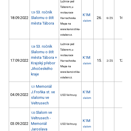
Lužnice pod
Táborem, u
53. ročník
129
restaurace
K1M
18.09.2022
Slalomu o štít
26.
16.78
Harrachovka.
6/ZS
slalom
města Tábora
Mapa na
www.kanoistika-
vstabor.cz.
Lužnice pod
53. ročník
128
Táborem, u
Slalomu o štít
restaurace
města Tábora +
K1M
17.09.2022
15.
12.30
Harrachovka.
2/ZS
Krajský přebor
slalom
Mapa na
Jihočeského
www.kanoistika-
kraje
vstabor.cz.
Memoriál
121
J.Froňka st. ve
K1M
04.09.2022
USD Veltrusy
slalomu ve
slalom
Veltrusech
Slalom ve
120
Veltrusech -
K1M
03.09.2022
Memoriál
USD Veltrusy
slalom
Jaroslava