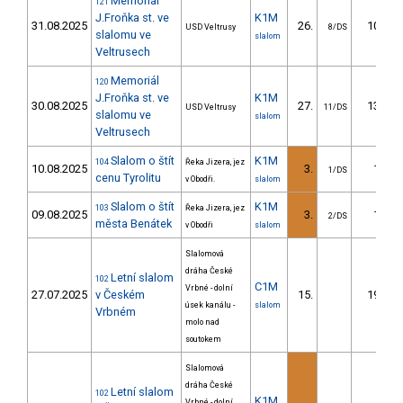
Memoriál
121
J.Froňka st. ve
K1M
31.08.2025
26.
10.64
USD Veltrusy
8/DS
slalomu ve
slalom
Veltrusech
Memoriál
120
J.Froňka st. ve
K1M
30.08.2025
27.
13.87
USD Veltrusy
11/DS
slalomu ve
slalom
Veltrusech
Slalom o štít
K1M
104
Řeka Jizera, jez
10.08.2025
3.
1.24
1/DS
cenu Tyrolitu
v Obodři.
slalom
Slalom o štít
K1M
103
Řeka Jizera, jez
09.08.2025
3.
1.27
2/DS
města Benátek
v Obodři
slalom
Slalomová
dráha České
Letní slalom
102
C1M
Vrbné - dolní
27.07.2025
v Českém
15.
19.84
úsek kanálu -
slalom
Vrbném
molo nad
soutokem
Slalomová
dráha České
Letní slalom
102
K1M
Vrbné - dolní