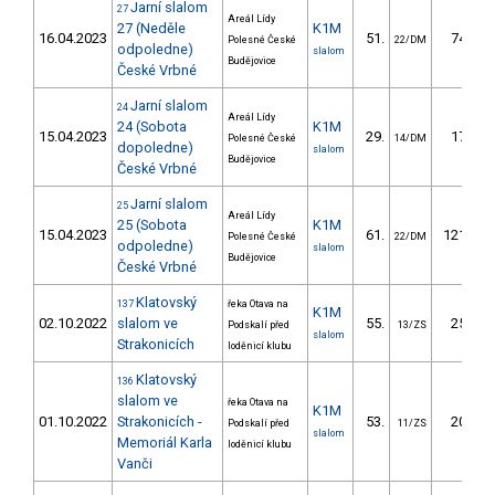
Jarní slalom
27
Areál Lídy
27 (Neděle
K1M
16.04.2023
51.
74.20
Polesné České
22/DM
odpoledne)
slalom
Budějovice
České Vrbné
Jarní slalom
24
Areál Lídy
24 (Sobota
K1M
15.04.2023
29.
17.03
Polesné České
14/DM
dopoledne)
slalom
Budějovice
České Vrbné
Jarní slalom
25
Areál Lídy
25 (Sobota
K1M
15.04.2023
61.
121.99
Polesné České
22/DM
odpoledne)
slalom
Budějovice
České Vrbné
Klatovský
137
řeka Otava na
K1M
02.10.2022
slalom ve
55.
25.47
Podskalí před
13/ZS
slalom
Strakonicích
loděnicí klubu
Klatovský
136
slalom ve
řeka Otava na
K1M
01.10.2022
Strakonicích -
53.
20.24
Podskalí před
11/ZS
slalom
Memoriál Karla
loděnicí klubu
Vanči