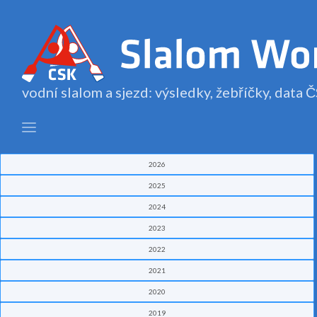
vodní slalom a sjezd: výsledky, žebříčky, data
2026
2025
2024
2023
2022
2021
2020
2019