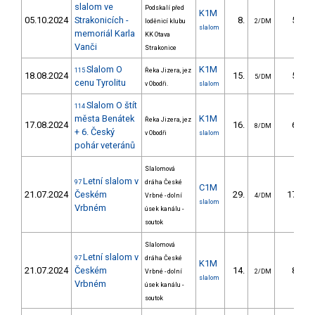
slalom ve
Podskalí před
K1M
05.10.2024
Strakonicích -
8.
5.31
loděnicí klubu
2/DM
slalom
memoriál Karla
KK Otava
Vanči
Strakonice
Slalom O
K1M
115
Řeka Jizera, jez
18.08.2024
15.
5.14
5/DM
cenu Tyrolitu
v Obodři.
slalom
Slalom O štít
114
města Benátek
K1M
Řeka Jizera, jez
17.08.2024
16.
6.72
8/DM
+ 6. Český
v Obodři
slalom
pohár veteránů
Slalomová
Letní slalom v
97
dráha České
C1M
21.07.2024
Českém
29.
17.94
Vrbné - dolní
4/DM
slalom
Vrbném
úsek kanálu -
soutok
Slalomová
Letní slalom v
97
dráha České
K1M
21.07.2024
Českém
14.
8.58
Vrbné - dolní
2/DM
slalom
Vrbném
úsek kanálu -
soutok