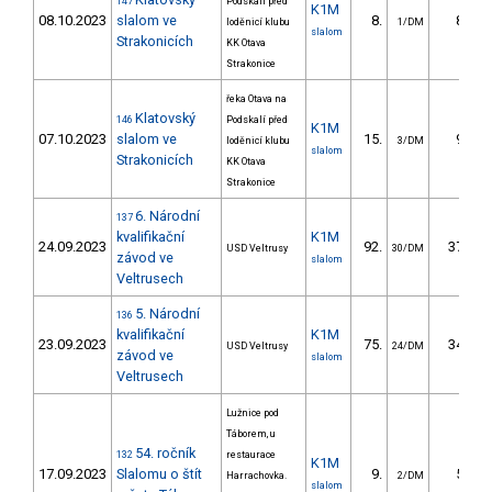
147
Podskalí před
K1M
08.10.2023
slalom ve
8.
8.78
loděnicí klubu
1/DM
slalom
Strakonicích
KK Otava
Strakonice
řeka Otava na
Klatovský
146
Podskalí před
K1M
07.10.2023
slalom ve
15.
9.63
loděnicí klubu
3/DM
slalom
Strakonicích
KK Otava
Strakonice
6. Národní
137
kvalifikační
K1M
24.09.2023
92.
37.21
USD Veltrusy
30/DM
závod ve
slalom
Veltrusech
5. Národní
136
kvalifikační
K1M
23.09.2023
75.
34.97
USD Veltrusy
24/DM
závod ve
slalom
Veltrusech
Lužnice pod
Táborem, u
54. ročník
132
restaurace
K1M
17.09.2023
Slalomu o štít
9.
5.08
Harrachovka.
2/DM
slalom