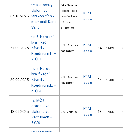
Klatovský
141
řeka Otava na
slalom ve
Podskalí před
K1M
04.10.2025
Strakonicích -
loděnicí klubu
slalom
memoriál Karla
KK Otava
Vanči
Strakonice
6. Národní
133
kvalifikační
K1M
USD Roudnice
21.09.2025
závod v
34.
8.43
13/DS
nad Labem
slalom
Roudnici n.L. +
7. ČPJ
5. Národní
132
kvalifikační
K1M
USD Roudnice
20.09.2025
závod v
24.
9.87
11/DS
nad Labem
slalom
Roudnici n.L. +
6. ČPJ
MČR
127
dorostu ve
K1M
13.09.2025
slalomu ve
13.
6.83
USD Veltrusy
12/DS
slalom
Veltrusech +
5.ČPJ