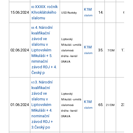
XXXIX. ročník
83
K1M
15.06.2024
Křivoklátského
14.
6.82
USD Roztoky
slalom
slalomu
4. Národní
66
kvalifikační
závod ve
Liptovský
slalomu v
Mikuláš - umělá
K1M
02.06.2024
Liptovském
35.
17.30
slalomová
7/DM
slalom
Mikuláši + 5.
dráha - kanál
niminační
ORAVA
závod RDJ + 4.
Český p
3. Národní
65
kvalifikační
závod ve
Liptovský
slalomu v
Mikuláš - umělá
K1M
01.06.2024
Liptovském
65.
23.53
slalomová
21/DM
slalom
Mikuláši + 4.
dráha - kanál
nominační
ORAVA
závod RDJ +
3.Český po