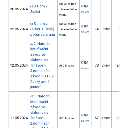
Sušice nádraží
Slalom v
K1M
62
26.05.2024
u železničního
Sušici
slalom
mostu.
Slalom v
61
Sušice nádraží
K1M
25.05.2024
Sušici 3. Český
14.
6.59
u železničního
2/DM
slalom
pohár veteránů
mostu.
2. Národní
47
kvalifikační
závod ve
slalomu na
K1M
12.05.2024
Trnávce +
78.
29.10
USD Trnávka
23/DM
slalom
3.nominační
závod RDJ + 2.
Český pohár
juniorů
1. Národní
46
kvalifikační
závod ve
slalomu na
K1M
11.05.2024
Trnávce +
67.
26.41
USD Trnávka
17/DM
slalom
2.nominační