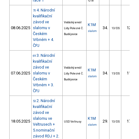
race 1
-U18
4. Národní
70
kvalifikační
závod ve
Vodácký areál
K1M
08.06.2025
slalomu v
34.
12.32
Lídy Polesné Č.
13/DS
slalom
Českém
Budějovice
Vrbném + 4.
ČPJ
3. Národní
69
kvalifikační
závod ve
Vodácký areál
K1M
07.06.2025
slalomu v
34.
11.59
Lídy Polesné Č.
15/DS
slalom
Českém
Budějovice
Vrbném + 3.
ČPJ
2. Národní
53
kvalifikační
závod ve
slalomu ve
K1M
18.05.2025
29.
17.74
USD Veltrusy
13/DS
Veltrusech +
slalom
5.nominační
závod RDJ + 2.