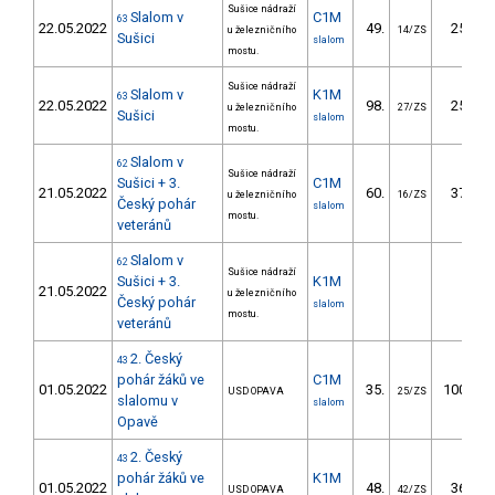
Sušice nádraží
Slalom v
C1M
63
22.05.2022
49.
25.92
u železničního
14/ZS
Sušici
slalom
mostu.
Sušice nádraží
Slalom v
K1M
63
22.05.2022
98.
25.37
u železničního
27/ZS
Sušici
slalom
mostu.
Slalom v
62
Sušice nádraží
Sušici + 3.
C1M
21.05.2022
60.
37.38
u železničního
16/ZS
Český pohár
slalom
mostu.
veteránů
Slalom v
62
Sušice nádraží
Sušici + 3.
K1M
21.05.2022
u železničního
Český pohár
slalom
mostu.
veteránů
2. Český
43
pohár žáků ve
C1M
01.05.2022
35.
100.17
USD OPAVA
25/ZS
slalomu v
slalom
Opavě
2. Český
43
pohár žáků ve
K1M
01.05.2022
48.
36.04
USD OPAVA
42/ZS