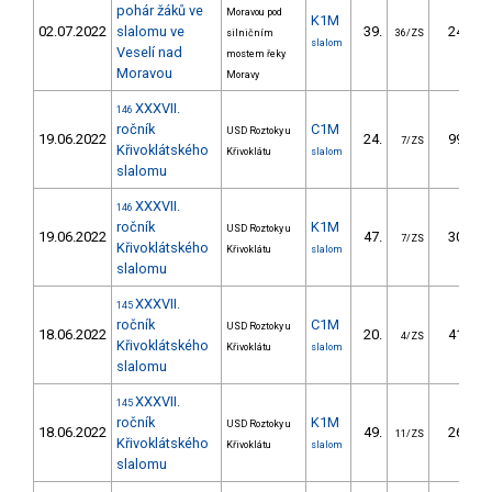
pohár žáků ve
Moravou pod
K1M
02.07.2022
slalomu ve
39.
24.27
silničním
36/ZS
slalom
Veselí nad
mostem řeky
Moravou
Moravy
XXXVII.
146
ročník
C1M
USD Roztoky u
19.06.2022
24.
99.97
7/ZS
Křivoklátského
Křivoklátu
slalom
slalomu
XXXVII.
146
ročník
K1M
USD Roztoky u
19.06.2022
47.
30.88
7/ZS
Křivoklátského
Křivoklátu
slalom
slalomu
XXXVII.
145
ročník
C1M
USD Roztoky u
18.06.2022
20.
41.21
4/ZS
Křivoklátského
Křivoklátu
slalom
slalomu
XXXVII.
145
ročník
K1M
USD Roztoky u
18.06.2022
49.
26.80
11/ZS
Křivoklátského
Křivoklátu
slalom
slalomu