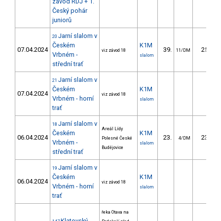
závod RDJ + 1.
Český pohár
juniorů
Jarní slalom v
20
Českém
K1M
07.04.2024
39.
25.12
viz závod 18
11/DM
Vrbném -
slalom
střední trať
Jarní slalom v
21
Českém
K1M
07.04.2024
viz závod 18
Vrbném - horní
slalom
trať
Jarní slalom v
18
Areál Lídy
Českém
K1M
06.04.2024
23.
23.03
Polesné České
4/DM
Vrbném -
slalom
Budějovice
střední trať
Jarní slalom v
19
Českém
K1M
06.04.2024
viz závod 18
Vrbném - horní
slalom
trať
řeka Otava na
Klatovský