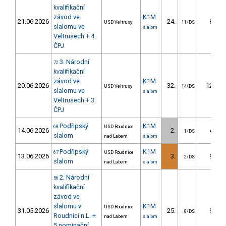
kvalifikační
závod ve
K1M
21.06.2026
24.
8.75
USD Veltrusy
11/DS
slalomu ve
slalom
Veltrusech + 4.
ČPJ
3. Národní
72
kvalifikační
závod ve
K1M
20.06.2026
32.
12.08
USD Veltrusy
14/DS
slalomu ve
slalom
Veltrusech + 3.
ČPJ
Podřipský
K1M
68
USD Roudnice
14.06.2026
2.
4.07
1/DS
slalom
nad Labem
slalom
Podřipský
K1M
67
USD Roudnice
13.06.2026
3.
9.41
2/DS
slalom
nad Labem
slalom
2. Národní
56
kvalifikační
závod ve
slalomu v
K1M
USD Roudnice
31.05.2026
25.
9.14
8/DS
Roudnici n.L. +
nad Labem
slalom
5.nominační