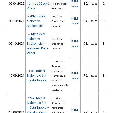
K1M
09.04.2022
horní trať České
15.
29.11
Polesné České
8/ZS
slalom
Vrbné
Budějovice
Klatovský
145
řeka Otava
K1M
03.10.2021
slalom ve
94.
31.40
Strakonice
25/ZS
slalom
Strakonicích
Poskalí
Klatovský
144
slalom ve
řeka Otava
K1M
02.10.2021
Strakonicích -
91.
36.29
Strakonice
22/ZS
slalom
Memoriál Karla
Poskalí
Vanči
Lužnice pod
Táborem, u
52. ročník
138
restaurace
K1M
19.09.2021
Slalomu o štít
76.
34.66
Harrachovka.
18/ZS
slalom
města Tábora
Mapa na
www.kanoistika-
vstabor.cz.
52. ročník
137
Lužnice pod
Slalomu o štít
Táborem, u
města Tábora +
restaurace
K1M
18.09.2021
Krajský přebor
77.
30.32
Harrachovka.
31/ZS