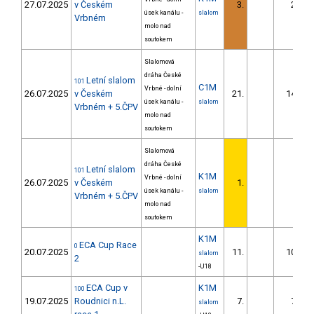
27.07.2025
v Českém
3.
2.64
úsek kanálu -
slalom
Vrbném
molo nad
soutokem
Slalomová
dráha České
Letní slalom
101
C1M
Vrbné - dolní
26.07.2025
v Českém
21.
14.22
úsek kanálu -
slalom
Vrbném + 5.ČPV
molo nad
soutokem
Slalomová
dráha České
Letní slalom
101
K1M
Vrbné - dolní
26.07.2025
v Českém
1.
úsek kanálu -
slalom
Vrbném + 5.ČPV
molo nad
soutokem
K1M
ECA Cup Race
0
20.07.2025
11.
10.98
slalom
2
-U18
ECA Cup v
K1M
100
19.07.2025
Roudnici n.L.
7.
7.90
slalom