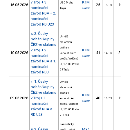
v Troji + 3.
K1M
USD Praha
16.05.2026
25.
10.73
6/DS
nominační
Troja
slalom
závod RDA + 2.
nominační
závod RD U23
2. Český
42
Umělá
pohár Skupiny
slalomová
ČEZ ve slalomu
dráha v
v Troji + 2.
K1M
10.05.2026
41.
21.63
kanoistickém
14/DS
nominační
slalom
areálu, Vodácká
závod RDA a 1.
ul., 171 00 Praha
nominační
7 ? Troja
závod RDJ
1. Český
41
Umělá
pohár Skupiny
slalomová
ČEZ ve slalomu
dráha v
K1M
09.05.2026
v Troji+ 1.
40.
19.62
kanoistickém
13/DS
slalom
nominační
areálu, Vodácká
závod RDA a
ul., 171 00 Praha
RD U23
7 - Troja
Kanoistický
3. Český
MX1
30
areál, umělá