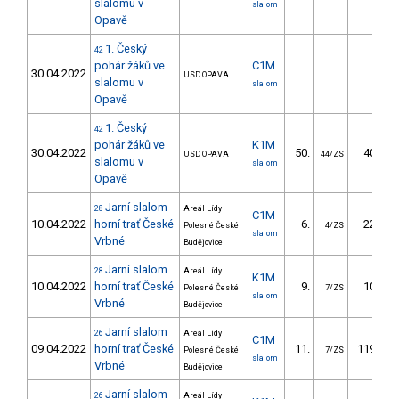
slalomu v
slalom
Opavě
1. Český
42
pohár žáků ve
C1M
30.04.2022
USD OPAVA
slalomu v
slalom
Opavě
1. Český
42
pohár žáků ve
K1M
30.04.2022
50.
40.10
USD OPAVA
44/ZS
slalomu v
slalom
Opavě
Jarní slalom
28
Areál Lídy
C1M
10.04.2022
horní trať České
6.
22.02
Polesné České
4/ZS
slalom
Vrbné
Budějovice
Jarní slalom
28
Areál Lídy
K1M
10.04.2022
horní trať České
9.
10.12
Polesné České
7/ZS
slalom
Vrbné
Budějovice
Jarní slalom
26
Areál Lídy
C1M
09.04.2022
horní trať České
11.
119.61
Polesné České
7/ZS
slalom
Vrbné
Budějovice
Jarní slalom
26
Areál Lídy