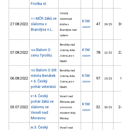
Froňka st.
Umělá
MČR žáků ve
111
slalomová
K1M
27.08.2022
slalomu v
47.
36.92
dráha v
39/ZS
slalom
Brandýse n.L.
Brandýse nad
Labem.
Benátky nad
Slalom O
K1M
104
Jizerou, řeka
07.08.2022
78.
22.68
22/ZS
cenu Tyrolitu
Jizera, jez v
slalom
Obodři.
Slalom O štít
103
Benátky nad
města Benátek
K1M
Jizerou, řeka
06.08.2022
97.
0.96
25/ZS
+ 6. Český
Jizera, jez v
slalom
pohár veteránů
Obodři.
4. Český
87
Veselí nad
pohár žáků ve
Moravou pod
K1M
03.07.2022
slalomu ve
32.
24.51
silničním
30/ZS
slalom
Veselí nad
mostem řeky
Moravou
Moravy
3. Český
86
Veselí nad