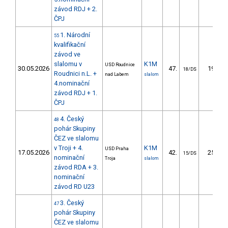
závod RDJ + 2.
ČPJ
1. Národní
55
kvalifikační
závod ve
slalomu v
K1M
USD Roudnice
30.05.2026
47.
19.91
18/DS
Roudnici n.L. +
nad Labem
slalom
4.nominační
závod RDJ + 1.
ČPJ
4. Český
48
pohár Skupiny
ČEZ ve slalomu
v Troji + 4.
K1M
USD Praha
17.05.2026
42.
25.23
15/DS
nominační
Troja
slalom
závod RDA + 3.
nominační
závod RD U23
3. Český
47
pohár Skupiny
ČEZ ve slalomu