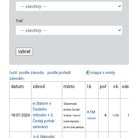
Trať
řadit:
podle závodu
podle pořadí
mapa s místy
závodů
<
datum
závod
místo
l.k.
poř.
v.k.
odstup
[s]
Slalom v
86
Slalomová
Českém
dráha České
K1M
18.07.2026
Vrbném + 5.
4.
0.61
Vrbné - horní
1/DS
slalom
Český pohár
úsek kanálu -
veteránů
první dvě peřeje
4. Národní
73