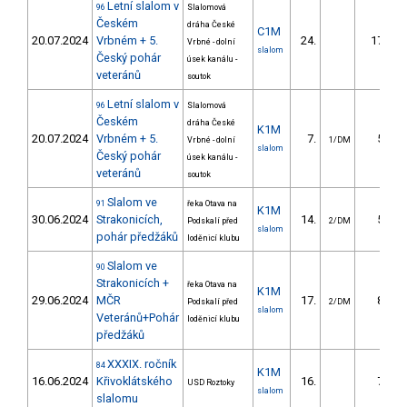
Letní slalom v
96
Slalomová
Českém
dráha České
C1M
20.07.2024
Vrbném + 5.
24.
17.27
Vrbné - dolní
slalom
Český pohár
úsek kanálu -
veteránů
soutok
Letní slalom v
96
Slalomová
Českém
dráha České
K1M
20.07.2024
Vrbném + 5.
7.
5.54
Vrbné - dolní
1/DM
slalom
Český pohár
úsek kanálu -
veteránů
soutok
Slalom ve
91
řeka Otava na
K1M
30.06.2024
Strakonicích,
14.
5.60
Podskalí před
2/DM
slalom
pohár předžáků
loděnicí klubu
Slalom ve
90
Strakonicích +
řeka Otava na
K1M
29.06.2024
MČR
17.
8.85
Podskalí před
2/DM
slalom
Veteránů+Pohár
loděnicí klubu
předžáků
XXXIX. ročník
84
K1M
16.06.2024
Křivoklátského
16.
7.03
USD Roztoky
slalom
slalomu