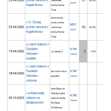
25.04.2026
pohár seniorů v
31.
slalomová
30/DS
sjezd
Kajak krosu
dráha Praha -
Troja
Kanoistický
2. Český
27
areál, umělá
MX1
25.04.2026
pohár seniorů v
32.
slalomová
32/DS
sjezd
Kajak krosu
dráha Praha -
Troja
Jarní slalom v
23
Českém
K1M
19.04.2026
2.
1.24
viz závod 21
1/DS
Vrbném -
slalom
neděle
Jarní slalom v
21
Českém
K1M
dle směrnice a
18.04.2026
Vrbném -
pravidel
slalom
sobota
řeka Otava na
Klatovský
142
Podskalí před
K1M
05.10.2025
slalom ve
loděnicí klubu
slalom
Strakonicích
KK Otava
Strakonice