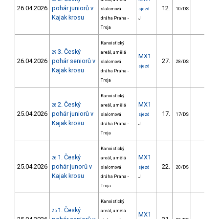
26.04.2026
pohár juniorů v
12.
slalomová
sjezd
10/DS
Kajak krosu
dráha Praha -
J
Troja
Kanoistický
3. Český
29
areál, umělá
MX1
26.04.2026
pohár seniorů v
27.
slalomová
28/DS
sjezd
Kajak krosu
dráha Praha -
Troja
Kanoistický
2. Český
MX1
28
areál, umělá
25.04.2026
pohár juniorů v
17.
slalomová
sjezd
17/DS
Kajak krosu
dráha Praha -
J
Troja
Kanoistický
1. Český
MX1
26
areál, umělá
25.04.2026
pohár junorů v
22.
slalomová
sjezd
20/DS
Kajak krosu
dráha Praha -
J
Troja
Kanoistický
1. Český
25
areál, umělá
MX1