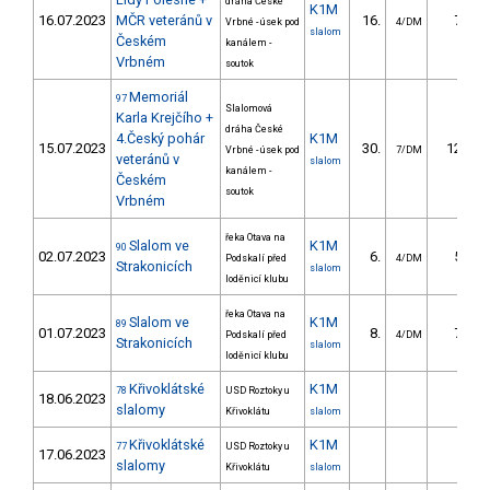
dráha České
K1M
16.07.2023
MČR veteránů v
16.
7.95
Vrbné - úsek pod
4/DM
slalom
Českém
kanálem -
Vrbném
soutok
Memoriál
97
Slalomová
Karla Krejčího +
dráha České
4.Český pohár
K1M
15.07.2023
30.
12.13
Vrbné - úsek pod
7/DM
veteránů v
slalom
kanálem -
Českém
soutok
Vrbném
řeka Otava na
Slalom ve
K1M
90
02.07.2023
6.
5.56
Podskalí před
4/DM
Strakonicích
slalom
loděnicí klubu
řeka Otava na
Slalom ve
K1M
89
01.07.2023
8.
7.41
Podskalí před
4/DM
Strakonicích
slalom
loděnicí klubu
Křivoklátské
K1M
78
USD Roztoky u
18.06.2023
slalomy
Křivoklátu
slalom
Křivoklátské
K1M
77
USD Roztoky u
17.06.2023
slalomy
Křivoklátu
slalom