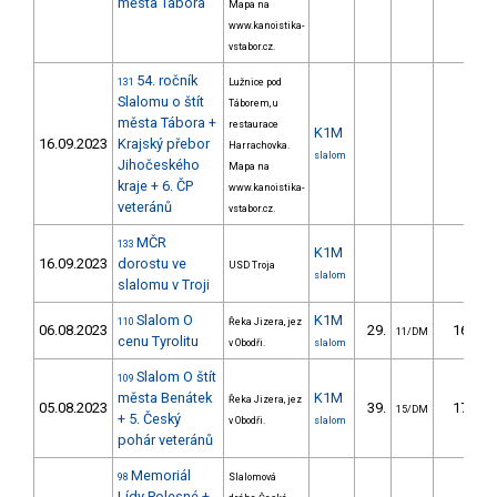
města Tábora
Mapa na
www.kanoistika-
vstabor.cz.
54. ročník
131
Lužnice pod
Slalomu o štít
Táborem, u
města Tábora +
restaurace
K1M
16.09.2023
Krajský přebor
Harrachovka.
slalom
Jihočeského
Mapa na
kraje + 6. ČP
www.kanoistika-
veteránů
vstabor.cz.
MČR
133
K1M
16.09.2023
dorostu ve
USD Troja
slalom
slalomu v Troji
Slalom O
K1M
110
Řeka Jizera, jez
06.08.2023
29.
16.58
11/DM
cenu Tyrolitu
v Obodři.
slalom
Slalom O štít
109
města Benátek
K1M
Řeka Jizera, jez
05.08.2023
39.
17.39
15/DM
+ 5. Český
v Obodři.
slalom
pohár veteránů
Memoriál
98
Slalomová
Lídy Polesné +