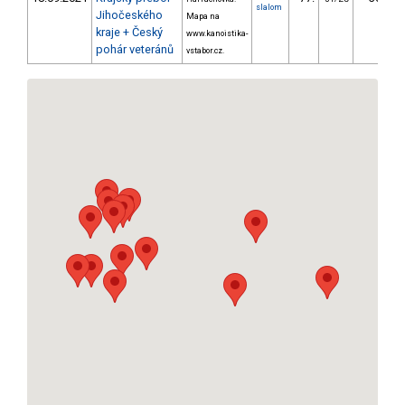
slalom
Jihočeského
Mapa na
kraje + Český
www.kanoistika-
pohár veteránů
vstabor.cz.