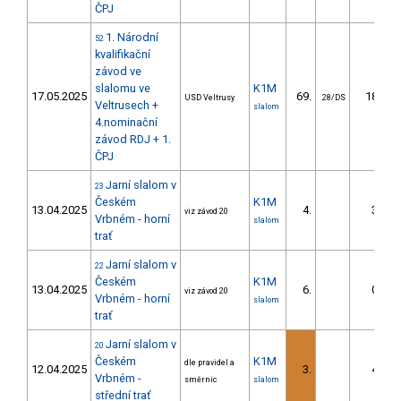
ČPJ
1. Národní
52
kvalifikační
závod ve
slalomu ve
K1M
17.05.2025
69.
18.36
USD Veltrusy
28/DS
Veltrusech +
slalom
4.nominační
závod RDJ + 1.
ČPJ
Jarní slalom v
23
Českém
K1M
13.04.2025
4.
3.41
viz závod 20
Vrbném - horní
slalom
trať
Jarní slalom v
22
Českém
K1M
13.04.2025
6.
0.77
viz závod 20
Vrbném - horní
slalom
trať
Jarní slalom v
20
Českém
K1M
dle pravidel a
12.04.2025
3.
4.36
Vrbném -
směrnic
slalom
střední trať