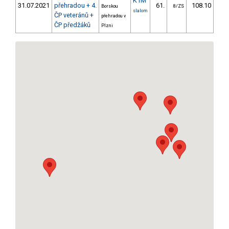
K1M
31.07.2021
přehradou + 4.
61.
108.10
10
Borskou
8/ZS
slalom
ČP veteránů +
přehradou v
ČP předžáků
Plzni