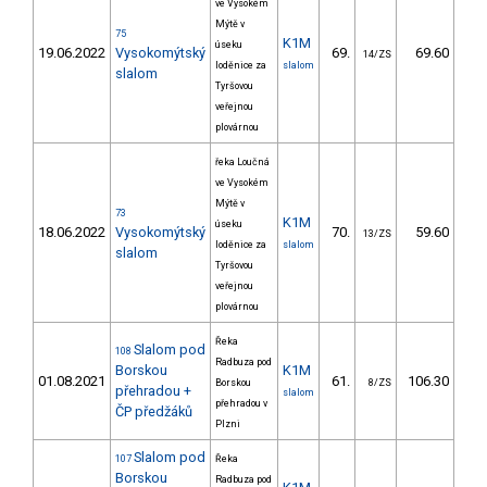
ve Vysokém
Mýtě v
75
K1M
úseku
19.06.2022
Vysokomýtský
69.
69.60
7
14/ZS
loděnice za
slalom
slalom
Tyršovou
veřejnou
plovárnou
řeka Loučná
ve Vysokém
Mýtě v
73
K1M
úseku
18.06.2022
Vysokomýtský
70.
59.60
5
13/ZS
loděnice za
slalom
slalom
Tyršovou
veřejnou
plovárnou
Řeka
Slalom pod
108
Radbuza pod
Borskou
K1M
01.08.2021
61.
106.30
11
Borskou
8/ZS
přehradou +
slalom
přehradou v
ČP předžáků
Plzni
Slalom pod
107
Řeka
Borskou
Radbuza pod