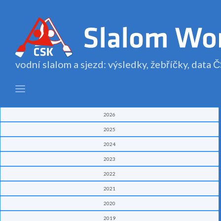
vodní slalom a sjezd: výsledky, žebříčky, data
2026
2025
2024
2023
2022
2021
2020
2019