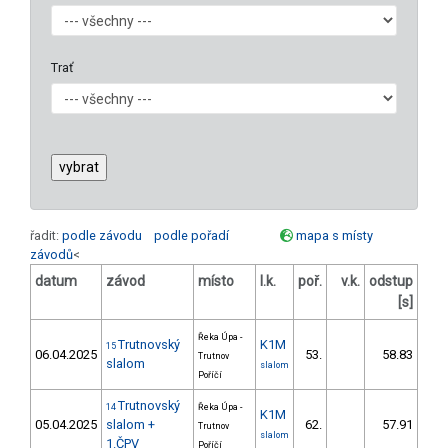
Trať
řadit:
podle závodu
podle pořadí
mapa s místy
závodů
<
datum
závod
místo
l.k.
poř.
v.k.
odstup
ods
[s]
Řeka Úpa -
Trutnovský
K1M
15
06.04.2025
53.
58.83
5
Trutnov
slalom
slalom
Poříčí
Trutnovský
14
Řeka Úpa -
K1M
05.04.2025
slalom +
62.
57.91
5
Trutnov
slalom
1.ČPV
Poříčí