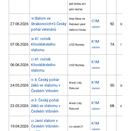
pod lávkou pro
pěší otočka
Slalom ve
78
řeka Otava na
C1M
27.06.2026
Strakonicích+3.Český
92.
Podskalí před
30/ZS
slalom
pohár veteránů
loděnicí klubu
41. ročník
58
K1M
07.06.2026
Křivoklátského
74.
USD Roztoky
17/ZS
slalom
slalomu
41. ročník
57
K1M
06.06.2026
Křivoklátského
USD Roztoky
slalom
slalomu
4. Český pohár
51
K1M
Areál Lídy
24.05.2026
žáků ve slalomu v
50.
36/ZS
Polesné
slalom
Českém Vrbném
3. Český pohár
49
K1M
Areál Lídy
23.05.2026
žáků ve slalomu v
68.
47/ZS
Polesné
slalom
Českém Vrbném
Jarní slalom v
23
K1M
19.04.2026
Českém Vrbném -
viz závod 21
slalom