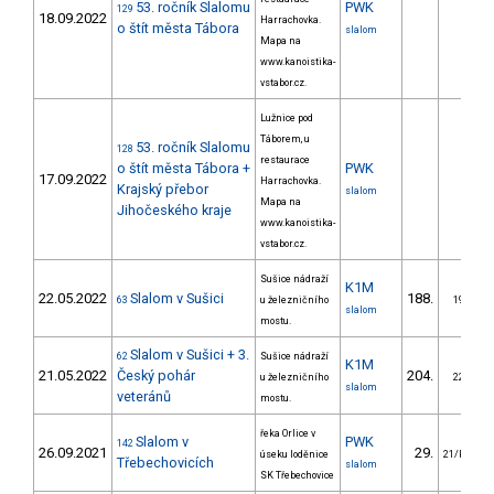
53. ročník Slalomu
PWK
129
18.09.2022
Harrachovka.
o štít města Tábora
slalom
Mapa na
www.kanoistika-
vstabor.cz.
Lužnice pod
Táborem, u
53. ročník Slalomu
128
restaurace
o štít města Tábora +
PWK
17.09.2022
Harrachovka.
Krajský přebor
slalom
Mapa na
Jihočeského kraje
www.kanoistika-
vstabor.cz.
Sušice nádraží
K1M
22.05.2022
Slalom v Sušici
188.
63
u železničního
19/PZ
slalom
mostu.
Slalom v Sušici + 3.
62
Sušice nádraží
K1M
21.05.2022
Český pohár
204.
u železničního
22/PZ
slalom
veteránů
mostu.
řeka Orlice v
Slalom v
PWK
142
26.09.2021
29.
úseku loděnice
21/PZM
Třebechovicích
slalom
SK Třebechovice