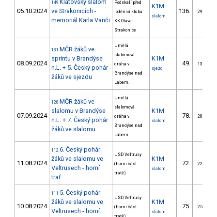
Klatovský slalom
149
Podskalí před
K1M
05.10.2024
ve Strakonicích -
136.
loděnicí klubu
29/ZM
slalom
memoriál Karla Vanči
KK Otava
Strakonice
Umělá
MČR žáků ve
131
slalomová
sprintu v Brandýse
K1M
08.09.2024
49.
dráha v
13/ZM
n.L. + 5. Český pohár
sjezd
Brandýse nad
žáků ve sjezdu
Labem.
Umělá
MČR žáků ve
128
slalomová
slalomu v Brandýse
K1M
07.09.2024
78.
dráha v
28/ZM
n.L. + 7. Český pohár
slalom
Brandýse nad
žáků ve slalomu
Labem.
6. Český pohár
112
USD Veltrusy
žáků ve slalomu ve
K1M
11.08.2024
72.
(horní část
22/ZM
Veltrusech - horní
slalom
tratě)
trať
5. Český pohár
111
USD Veltrusy
žáků ve slalomu ve
K1M
10.08.2024
75.
(horní část
25/ZM
Veltrusech - horní
slalom
tratě)