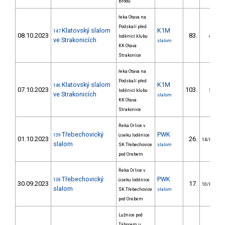
Brodu
řeka Otava na
Podskalí před
Klatovský slalom
K1M
147
08.10.2023
83.
loděnicí klubu
4/PZ
ve Strakonicích
slalom
KK Otava
Strakonice
řeka Otava na
Podskalí před
Klatovský slalom
K1M
146
07.10.2023
103.
loděnicí klubu
5/PZ
ve Strakonicích
slalom
KK Otava
Strakonice
Řeka Orlice v
Třebechovický
PWK
139
úseku loděnice
01.10.2023
26.
14/PZM
slalom
SK Třebechovice
slalom
pod Orebem
Řeka Orlice v
Třebechovický
PWK
138
úseku loděnice
30.09.2023
17.
10/PZM
slalom
SK Třebechovice
slalom
pod Orebem
Lužnice pod
Táborem, u