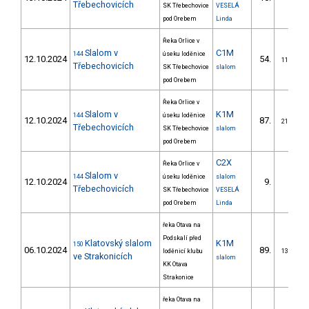
Třebechovicích
SK Třebechovice
VESELÁ
pod Orebem
Linda
Řeka Orlice v
Slalom v
C1M
144
úseku loděnice
12.10.2024
54.
11/ZM
Třebechovicích
SK Třebechovice
slalom
pod Orebem
Řeka Orlice v
Slalom v
K1M
144
úseku loděnice
12.10.2024
87.
21/ZM
Třebechovicích
SK Třebechovice
slalom
pod Orebem
C2X
Řeka Orlice v
Slalom v
144
úseku loděnice
slalom
12.10.2024
9.
Třebechovicích
SK Třebechovice
VESELÁ
pod Orebem
Linda
řeka Otava na
Podskalí před
Klatovský slalom
K1M
150
06.10.2024
89.
loděnicí klubu
13/ZM
ve Strakonicích
slalom
KK Otava
Strakonice
řeka Otava na