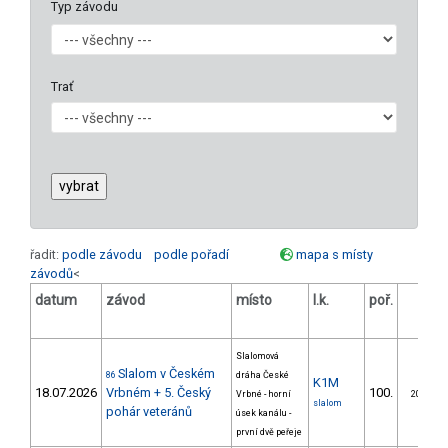
Typ závodu
Trať
řadit:
podle závodu
podle pořadí
mapa s místy
závodů
<
datum
závod
místo
l.k.
poř.
v.k.
Slalomová
Slalom v Českém
86
dráha České
K1M
18.07.2026
Vrbném + 5. Český
100.
Vrbné - horní
20/ZS
slalom
pohár veteránů
úsek kanálu -
první dvě peřeje