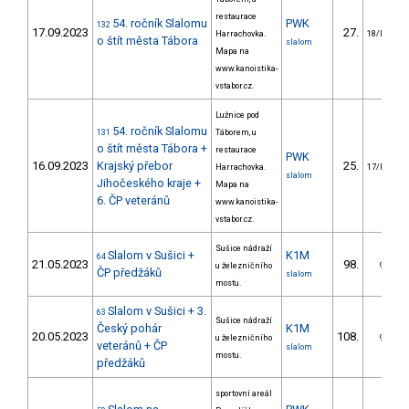
restaurace
54. ročník Slalomu
PWK
132
17.09.2023
27.
Harrachovka.
18/PZM
o štít města Tábora
slalom
Mapa na
www.kanoistika-
vstabor.cz.
Lužnice pod
54. ročník Slalomu
131
Táborem, u
o štít města Tábora +
restaurace
PWK
16.09.2023
Krajský přebor
25.
Harrachovka.
17/PZM
slalom
Jihočeského kraje +
Mapa na
6. ČP veteránů
www.kanoistika-
vstabor.cz.
Sušice nádraží
Slalom v Sušici +
K1M
64
21.05.2023
98.
u železničního
9/PZ
ČP předžáků
slalom
mostu.
Slalom v Sušici + 3.
63
Sušice nádraží
Český pohár
K1M
20.05.2023
108.
u železničního
9/PZ
veteránů + ČP
slalom
mostu.
předžáků
sportovní areál