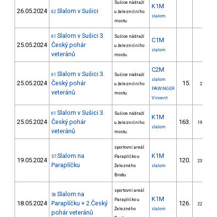
Sušice nádraží
K1M
26.05.2024
Slalom v Sušici
62
u železničního
slalom
mostu.
Slalom v Sušici 3.
61
Sušice nádraží
C1M
25.05.2024
Český pohár
u železničního
slalom
veteránů
mostu.
C2M
Slalom v Sušici 3.
61
Sušice nádraží
slalom
25.05.2024
Český pohár
15.
u železničního
2/ZM
PAWINGER
veteránů
mostu.
Vincent
Slalom v Sušici 3.
61
Sušice nádraží
K1M
25.05.2024
Český pohár
163.
u železničního
19/ZM
slalom
veteránů
mostu.
sportovní areál
Slalom na
K1M
57
Paraplíčko u
19.05.2024
120.
23/ZM
Paraplíčku
Železného
slalom
Brodu
sportovní areál
Slalom na
56
K1M
Paraplíčko u
18.05.2024
Paraplíčku + 2.Český
126.
22/ZM
Železného
slalom
pohár veteránů