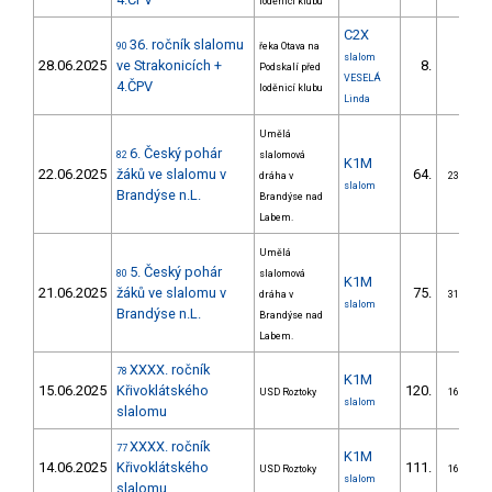
loděnicí klubu
C2X
36. ročník slalomu
90
řeka Otava na
slalom
28.06.2025
ve Strakonicích +
8.
Podskalí před
VESELÁ
4.ČPV
loděnicí klubu
Linda
Umělá
6. Český pohár
82
slalomová
K1M
22.06.2025
žáků ve slalomu v
64.
dráha v
23/ZM
slalom
Brandýse n.L.
Brandýse nad
Labem.
Umělá
5. Český pohár
80
slalomová
K1M
21.06.2025
žáků ve slalomu v
75.
dráha v
31/ZM
slalom
Brandýse n.L.
Brandýse nad
Labem.
XXXX. ročník
78
K1M
15.06.2025
Křivoklátského
120.
USD Roztoky
16/ZM
slalom
slalomu
XXXX. ročník
77
K1M
14.06.2025
Křivoklátského
111.
USD Roztoky
16/ZM
slalom
slalomu