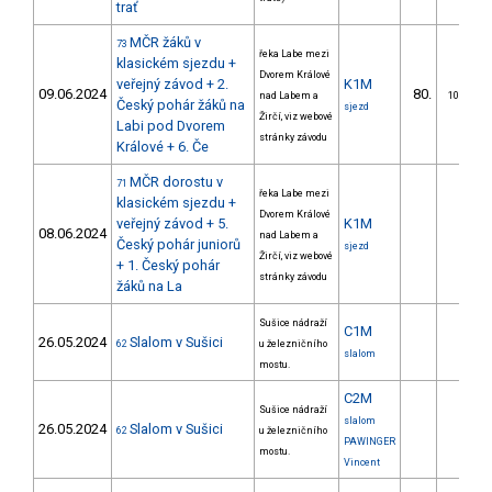
trať
MČR žáků v
73
řeka Labe mezi
klasickém sjezdu +
Dvorem Králové
veřejný závod + 2.
K1M
09.06.2024
80.
nad Labem a
10/ZM
Český pohár žáků na
sjezd
Žirčí, viz webové
Labi pod Dvorem
stránky závodu
Králové + 6. Če
MČR dorostu v
71
řeka Labe mezi
klasickém sjezdu +
Dvorem Králové
veřejný závod + 5.
K1M
08.06.2024
nad Labem a
Český pohár juniorů
sjezd
Žirčí, viz webové
+ 1. Český pohár
stránky závodu
žáků na La
Sušice nádraží
C1M
26.05.2024
Slalom v Sušici
62
u železničního
slalom
mostu.
C2M
Sušice nádraží
slalom
26.05.2024
Slalom v Sušici
62
u železničního
PAWINGER
mostu.
Vincent