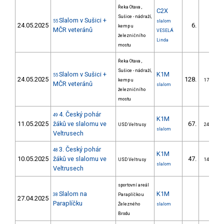
Řeka Otava ,
C2X
Sušice - nádraží,
Slalom v Sušici +
55
slalom
24.05.2025
6.
kemp u
1/
MČR veteránů
VESELÁ
železničního
Linda
mostu
Řeka Otava ,
Sušice - nádraží,
Slalom v Sušici +
K1M
55
24.05.2025
128.
kemp u
17/ZM
MČR veteránů
slalom
železničního
mostu
4. Český pohár
49
K1M
11.05.2025
žáků ve slalomu ve
67.
USD Veltrusy
24/ZM
slalom
Veltrusech
3. Český pohár
48
K1M
10.05.2025
žáků ve slalomu ve
47.
USD Veltrusy
14/ZM
slalom
Veltrusech
sportovní areál
Slalom na
K1M
38
Paraplíčko u
27.04.2025
Paraplíčku
Železného
slalom
Brodu