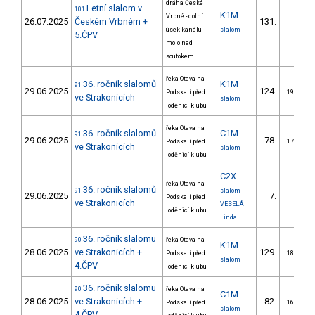
dráha České
Letní slalom v
101
K1M
Vrbné - dolní
26.07.2025
Českém Vrbném +
131.
úsek kanálu -
slalom
5.ČPV
molo nad
soutokem
řeka Otava na
36. ročník slalomů
K1M
91
29.06.2025
124.
Podskalí před
19/ZM
ve Strakonicích
slalom
loděnicí klubu
řeka Otava na
36. ročník slalomů
C1M
91
29.06.2025
78.
Podskalí před
17/ZM
ve Strakonicích
slalom
loděnicí klubu
C2X
řeka Otava na
36. ročník slalomů
91
slalom
29.06.2025
7.
Podskalí před
ve Strakonicích
VESELÁ
loděnicí klubu
Linda
36. ročník slalomu
90
řeka Otava na
K1M
28.06.2025
ve Strakonicích +
129.
Podskalí před
18/ZM
slalom
4.ČPV
loděnicí klubu
36. ročník slalomu
90
řeka Otava na
C1M
28.06.2025
ve Strakonicích +
82.
Podskalí před
16/ZM
slalom
4.ČPV