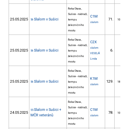
Řeka Otava ,
Sušice - nádraží,
C1M
25.05.2025
Slalom v Sušici
71.
56
kemp u
10/ZM
slalom
železničního
mostu
Řeka Otava ,
C2X
Sušice - nádraží,
slalom
25.05.2025
Slalom v Sušici
6.
56
kemp u
2/
VESELÁ
železničního
Linda
mostu
Řeka Otava ,
Sušice - nádraží,
K1M
25.05.2025
Slalom v Sušici
129.
56
kemp u
18/ZM
slalom
železničního
mostu
Řeka Otava ,
Sušice - nádraží,
Slalom v Sušici +
C1M
55
24.05.2025
78.
kemp u
10/ZM
MČR veteránů
slalom
železničního
mostu