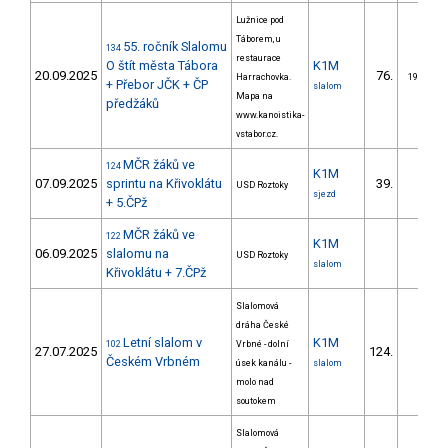
Lužnice pod
Táborem, u
55. ročník Slalomu
134
restaurace
O štít města Tábora
K1M
20.09.2025
76.
Harrachovka.
19/ZM
+ Přebor JČK + ČP
slalom
Mapa na
předžáků
www.kanoistika-
vstabor.cz.
MČR žáků ve
124
K1M
07.09.2025
sprintu na Křivoklátu
39.
USD Roztoky
sjezd
+ 5.ČPž
MČR žáků ve
122
K1M
06.09.2025
slalomu na
USD Roztoky
slalom
Křivoklátu + 7.ČPž
Slalomová
dráha České
Letní slalom v
K1M
102
Vrbné - dolní
27.07.2025
124.
Českém Vrbném
úsek kanálu -
slalom
molo nad
soutokem
Slalomová