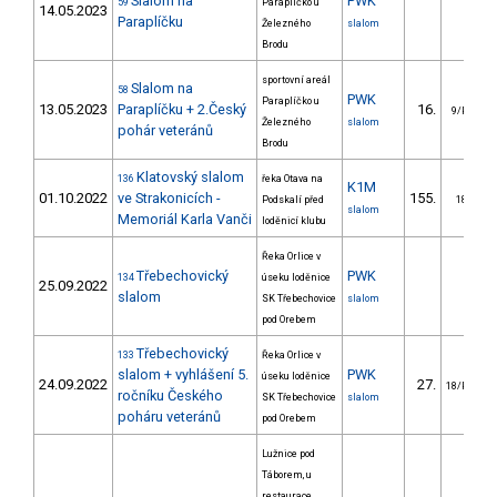
Slalom na
PWK
59
Paraplíčko u
14.05.2023
Paraplíčku
Železného
slalom
Brodu
sportovní areál
Slalom na
58
PWK
Paraplíčko u
13.05.2023
Paraplíčku + 2.Český
16.
9/PZM
Železného
slalom
pohár veteránů
Brodu
Klatovský slalom
136
řeka Otava na
K1M
01.10.2022
ve Strakonicích -
155.
Podskalí před
18/PZ
slalom
Memoriál Karla Vanči
loděnicí klubu
Řeka Orlice v
Třebechovický
PWK
134
úseku loděnice
25.09.2022
slalom
SK Třebechovice
slalom
pod Orebem
Třebechovický
133
Řeka Orlice v
slalom + vyhlášení 5.
PWK
úseku loděnice
24.09.2022
27.
18/PZM
ročníku Českého
SK Třebechovice
slalom
poháru veteránů
pod Orebem
Lužnice pod
Táborem, u
restaurace