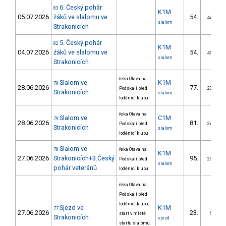
6. Český pohár
83
K1M
05.07.2026
žáků ve slalomu ve
54.
44/ZS
slalom
Strakonicích
5. Český pohár
82
K1M
04.07.2026
žáků ve slalomu ve
54.
43/ZS
slalom
Strakonicích
řeka Otava na
Slalom ve
K1M
79
28.06.2026
77.
Podskalí před
23/ZS
Strakonicích
slalom
loděnicí klubu
řeka Otava na
Slalom ve
C1M
79
28.06.2026
81.
Podskalí před
24/ZS
Strakonicích
slalom
loděnicí klubu
Slalom ve
78
řeka Otava na
K1M
27.06.2026
Strakonicích+3.Český
95.
Podskalí před
29/ZS
slalom
pohár veteránů
loděnicí klubu
řeka Otava na
Podskalí před
loděnicí klubu;
Sjezd ve
K1M
77
27.06.2026
23.
start v místě
5/ZS
Strakonicích
sjezd
startu slalomu,