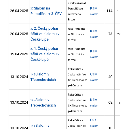
sportovní areál
Slalom na
K1M
37
Paraplíčko u
26.04.2025
114.
13/ZM
Paraplíčku + 3. ČPV
Železného
slalom
Brodu
2. Český pohár
30
řeka Ploučnice
K1M
20.04.2025
žáků ve slalomu v
73.
ve Stružnici u
27/ZM
slalom
České Lípě
mlýna
1. Český pohár
29
řeka Ploučnice
K1M
19.04.2025
žáků ve slalomu v
ve Stružnici u
slalom
České Lípě
mlýna
Řeka Orlice v
Slalom v
C1M
145
úseku loděnice
13.10.2024
40.
8/ZM
Třebechovicích
SK Třebechovice
slalom
pod Orebem
Řeka Orlice v
Slalom v
K1M
145
úseku loděnice
13.10.2024
68.
15/ZM
Třebechovicích
SK Třebechovice
slalom
pod Orebem
C2X
Řeka Orlice v
Slalom v
145
úseku loděnice
slalom
13.10.2024
10.