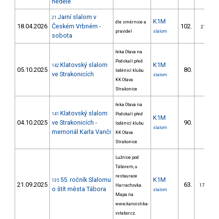
neděle
Jarní slalom v
21
K1M
dle směrnice a
18.04.2026
Českém Vrbném -
102.
27/ZS
pravidel
slalom
sobota
řeka Otava na
Podskalí před
Klatovský slalom
K1M
142
05.10.2025
80.
loděnicí klubu
ve Strakonicích
slalom
KK Otava
Strakonice
řeka Otava na
Klatovský slalom
141
Podskalí před
K1M
04.10.2025
ve Strakonicích -
90.
loděnicí klubu
slalom
memoriál Karla Vanči
KK Otava
Strakonice
Lužnice pod
Táborem, u
restaurace
55. ročník Slalomu
K1M
135
21.09.2025
63.
Harrachovka.
17/ZM
o štít města Tábora
slalom
Mapa na
www.kanoistika-
vstabor.cz.