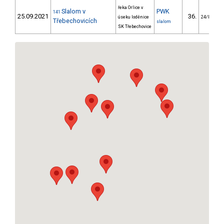
řeka Orlice v
Slalom v
PWK
141
25.09.2021
36.
úseku loděnice
24/PZM
Třebechovicích
slalom
SK Třebechovice