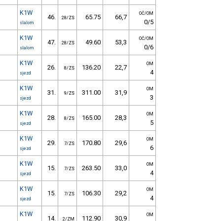
K1W
OČ/OM
46.
65.75
66,7
28/ZS
0/5
slalom
K1W
OČ/OM
47.
49.60
53,3
28/ZS
0/6
slalom
K1W
OM
26.
136.20
22,7
8/ZS
4
sjezd
K1W
OM
31.
311.00
31,9
9/ZS
3
sjezd
K1W
OM
28.
165.00
28,3
8/ZS
5
sjezd
K1W
OM
29.
170.80
29,6
7/ZS
6
sjezd
K1W
OM
15.
263.50
33,0
7/ZS
4
sjezd
K1W
OM
15.
106.30
29,2
7/ZS
4
sjezd
K1W
OM
14.
112.90
30,9
2/ZM