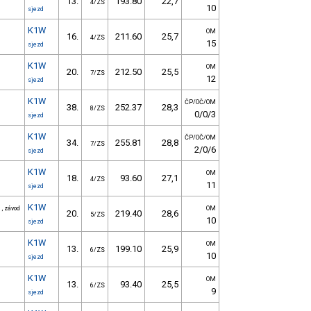
13.
193.80
22,7
4/ZS
10
sjezd
K1W
OM
16.
211.60
25,7
4/ZS
15
sjezd
K1W
OM
20.
212.50
25,5
7/ZS
12
sjezd
K1W
ČP/OČ/OM
38.
252.37
28,3
8/ZS
0/0/3
sjezd
K1W
ČP/OČ/OM
34.
255.81
28,8
7/ZS
2/0/6
sjezd
K1W
OM
18.
93.60
27,1
4/ZS
11
sjezd
K1W
 , závod
OM
20.
219.40
28,6
5/ZS
10
sjezd
K1W
OM
13.
199.10
25,9
6/ZS
10
sjezd
K1W
OM
13.
93.40
25,5
6/ZS
9
sjezd