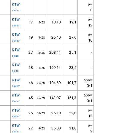
K1W
OM
0
slalom
K1W
OM
17.
18.10
19,1
4/ZS
12
slalom
K1W
OM
19.
26.40
27,6
4/ZS
10
slalom
K1W
27.
208.44
25,1
-
12/ZS
sjezd
K1W
28.
199.14
23,5
-
11/ZS
sjezd
K1W
OČ/OM
46.
104.69
101,7
27/ZS
0/1
slalom
K1W
OČ/OM
45.
143.97
151,3
27/ZS
0/1
slalom
K1W
OM
26.
26.10
22,8
10/ZS
12
slalom
K1W
OM
27.
35.00
31,6
9/ZS
9
slalom