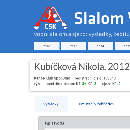
vodní slalom a sjezd: výsledky, žebří
2026
2025
2024
202
Kubíčková Nikola, 2012
Kanoe Klub Spoj Brno
registrační číslo: 103040
výkonnostní třídy
slalom
K1:
3+
C1:
3
sjezd
K1:
2
výsledky
umístění v žebříčcích
Typ závodu