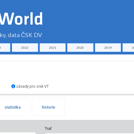
čky, data ČSK DV
3
2022
2021
2020
2019
2
zásady pro zisk VT
statistika
historie
Trať