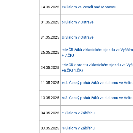
14.06.2025
Slalom ve Veselí nad Moravou
75
01.06.2025
Slalom v Ostravě
64
31.05.2025
Slalom v Ostravě
63
MČR žáků v klasickém sjezdu ve Vyšším 
59
25.05.2025
+ 7.ČPJ
MČR dorostu v klasickém sjezdu ve Vyš
57
24.05.2025
+6.ČPJ 1.ČPž
11.05.2025
4. Český pohár žáků ve slalomu ve Velt
49
10.05.2025
3. Český pohár žáků ve slalomu ve Velt
48
04.05.2025
Slalom v Zábřehu
41
03.05.2025
Slalom v Zábřehu
40