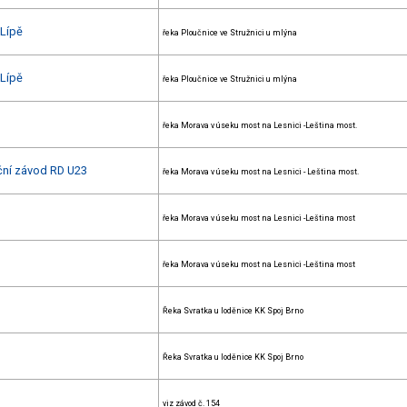
 Lípě
řeka Ploučnice ve Stružnici u mlýna
 Lípě
řeka Ploučnice ve Stružnici u mlýna
řeka Morava v úseku most na Lesnici -Leština most.
ační závod RD U23
řeka Morava v úseku most na Lesnici - Leština most.
řeka Morava v úseku most na Lesnici -Leština most
řeka Morava v úseku most na Lesnici -Leština most
Řeka Svratka u loděnice KK Spoj Brno
Řeka Svratka u loděnice KK Spoj Brno
viz závod č. 154