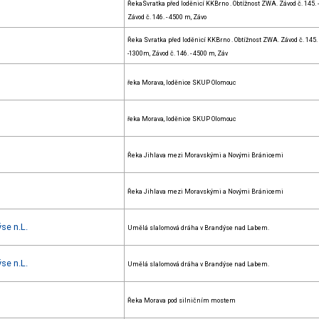
ŘekaSvratka před loděnicí KKBrno . Obtížnost ZWA. Závod č. 145.
Závod č. 146. - 4500 m, Závo
Řeka Svratka před loděnicí KKBrno . Obtížnost ZWA. Závod č. 145.
-1300m, Závod č. 146. - 4500 m, Záv
řeka Morava, loděnice SKUP Olomouc
řeka Morava, loděnice SKUP Olomouc
Řeka Jihlava mezi Moravskými a Novými Bránicemi
Řeka Jihlava mezi Moravskými a Novými Bránicemi
se n.L.
Umělá slalomová dráha v Brandýse nad Labem.
se n.L.
Umělá slalomová dráha v Brandýse nad Labem.
Řeka Morava pod silničním mostem