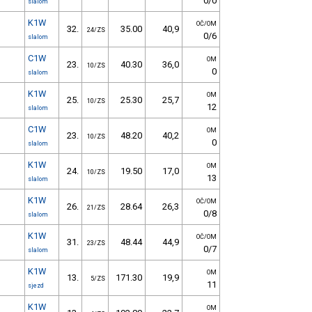
0/0
slalom
K1W
OČ/OM
32.
35.00
40,9
24/ZS
0/6
slalom
C1W
OM
23.
40.30
36,0
10/ZS
0
slalom
K1W
OM
25.
25.30
25,7
10/ZS
12
slalom
C1W
OM
23.
48.20
40,2
10/ZS
0
slalom
K1W
OM
24.
19.50
17,0
10/ZS
13
slalom
K1W
OČ/OM
26.
28.64
26,3
21/ZS
0/8
slalom
K1W
OČ/OM
31.
48.44
44,9
23/ZS
0/7
slalom
K1W
OM
13.
171.30
19,9
5/ZS
11
sjezd
K1W
OM