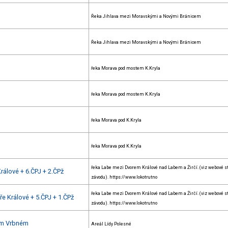
Řeka Jihlava mezi Moravskými a Novými Bránicem
Řeka Jihlava mezi Moravskými a Novými Bránicem
řeka Morava pod mostem K.Kryla
řeka Morava pod mostem K.Kryla
řeka Morava pod K.Kryla
řeka Morava pod K.Kryla
řeka Labe mezi Dvorem Králové nad Labem a Žirčí. (viz webové s
rálové + 6.ČPJ + 2.ČPž
závodu). https://www.lokotrutno
řeka Labe mezi Dvorem Králové nad Labem a Žirčí. (viz webové s
e Králové + 5.ČPJ + 1.ČPž
závodu). https://www.lokotrutno
kém Vrbném
Areál Lídy Polesné