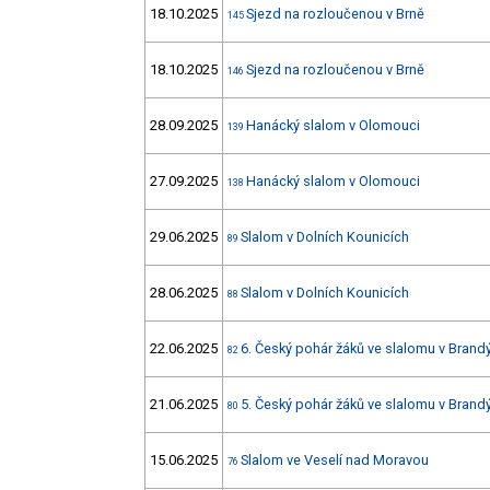
18.10.2025
Sjezd na rozloučenou v Brně
145
18.10.2025
Sjezd na rozloučenou v Brně
146
28.09.2025
Hanácký slalom v Olomouci
139
27.09.2025
Hanácký slalom v Olomouci
138
29.06.2025
Slalom v Dolních Kounicích
89
28.06.2025
Slalom v Dolních Kounicích
88
22.06.2025
6. Český pohár žáků ve slalomu v Brandý
82
21.06.2025
5. Český pohár žáků ve slalomu v Brandý
80
15.06.2025
Slalom ve Veselí nad Moravou
76