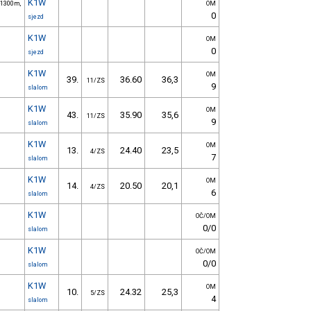
K1W
 -1300m,
OM
0
sjezd
K1W
OM
0
sjezd
K1W
OM
39.
36.60
36,3
11/ZS
9
slalom
K1W
OM
43.
35.90
35,6
11/ZS
9
slalom
K1W
OM
13.
24.40
23,5
4/ZS
7
slalom
K1W
OM
14.
20.50
20,1
4/ZS
6
slalom
K1W
OČ/OM
0/0
slalom
K1W
OČ/OM
0/0
slalom
K1W
OM
10.
24.32
25,3
5/ZS
4
slalom