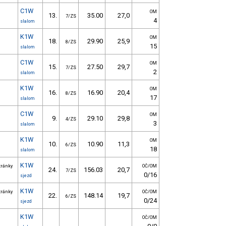
C1W
OM
13.
35.00
27,0
7/ZS
4
slalom
K1W
OM
18.
29.90
25,9
8/ZS
15
slalom
C1W
OM
15.
27.50
29,7
7/ZS
2
slalom
K1W
OM
16.
16.90
20,4
8/ZS
17
slalom
C1W
OM
9.
29.10
29,8
4/ZS
3
slalom
K1W
OM
10.
10.90
11,3
6/ZS
18
slalom
K1W
tránky
OČ/OM
24.
156.03
20,7
7/ZS
0/16
sjezd
K1W
tránky
OČ/OM
22.
148.14
19,7
6/ZS
0/24
sjezd
K1W
OČ/OM