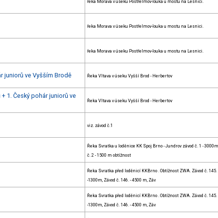
řeka Morava v úseku Postřelmov-louka u mostu na Lesnici.
řeka Morava v úseku Postřelmov-louka u mostu na Lesnici.
řeka Morava v úseku Postřelmov-louka u mostu na Lesnici.
ár juniorů ve Vyšším Brodě
Řeka Vltava v úseku Vyšší Brod - Herbertov
+ 1. Český pohár juniorů ve
Řeka Vltava v úseku Vyšší Brod - Herbertov
viz. závod č.1
Řeka Svratka u loděnice KK Spoj Brno - Jundrov závod č. 1 - 3000m
č. 2 - 1500 m obtížnost
Řeka Svratka před loděnicí KKBrno . Obtížnost ZWA. Závod č. 145.
-1300m, Závod č. 146. - 4500 m, Záv
Řeka Svratka před loděnicí KKBrno . Obtížnost ZWA. Závod č. 145.
-1300m, Závod č. 146. - 4500 m, Záv