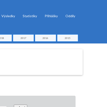
Výsledky
Statistiky
Přihlášky
Oddíly
018
2017
2016
2015