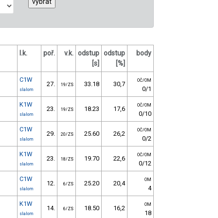
l.k.
poř.
v.k.
odstup
odstup
body
[s]
[%]
C1W
OČ/OM
27.
33.18
30,7
19/ZS
0/1
slalom
K1W
OČ/OM
23.
18.23
17,6
19/ZS
0/10
slalom
C1W
OČ/OM
29.
25.60
26,2
20/ZS
0/2
slalom
K1W
OČ/OM
23.
19.70
22,6
18/ZS
0/12
slalom
C1W
OM
12.
25.20
20,4
6/ZS
4
slalom
K1W
OM
14.
18.50
16,2
6/ZS
18
slalom