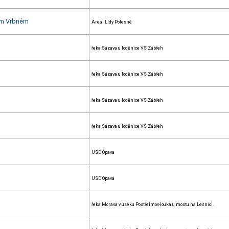
kém Vrbném
Areál Lídy Polesné
řeka Sázava u loděnice VS Zábřeh
řeka Sázava u loděnice VS Zábřeh
řeka Sázava u loděnice VS Zábřeh
řeka Sázava u loděnice VS Zábřeh
USD Opava
USD Opava
řeka Morava v úseku Postřelmov-louka u mostu na Lesnici.