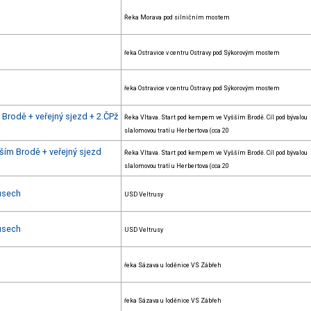
Řeka Morava pod silničním mostem
řeka Ostravice v centru Ostravy pod Sýkorovým mostem
řeka Ostravice v centru Ostravy pod Sýkorovým mostem
Brodě + veřejný sjezd + 2.ČPž
Řeka Vltava. Start pod kempem ve Vyšším Brodě. Cíl pod bývalou
slalomovou tratí u Herbertova (cca 20
ším Brodě + veřejný sjezd
Řeka Vltava. Start pod kempem ve Vyšším Brodě. Cíl pod bývalou
slalomovou tratí u Herbertova (cca 20
rusech
USD Veltrusy
rusech
USD Veltrusy
řeka Sázava u loděnice VS Zábřeh
řeka Sázava u loděnice VS Zábřeh