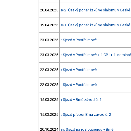
20.04.2025
2. Český pohár žáků ve slalomu v České
30
19.04.2025
1. Český pohár žáků ve slalomu v České
29
23.03.2025
Sjezd v Postřelmově
6
23.03.2025
Sjezd v Postřelmově + 1.ČPJ + 1. nomin
5
22.03.2025
Sjezd v Postřelmově
4
22.03.2025
Sjezd v Postřelmově
3
15.03.2025
Sjezd v Brně závod č. 1
1
15.03.2025
Sjezd přebor Brna závod č. 2
2
20.10.2024
Sjezd na rozloučenou v Brně
157