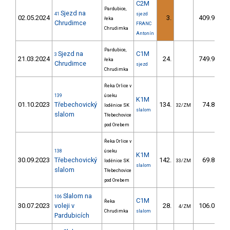
C2M
Pardubice,
Sjezd na
41
sjezd
02.05.2024
3.
409.90
řeka
Chrudimce
FRANC
Chrudimka
Antonín
Pardubice,
Sjezd na
C1M
3
21.03.2024
24.
749.90
řeka
Chrudimce
sjezd
Chrudimka
Řeka Orlice v
139
úseku
K1M
01.10.2023
Třebechovický
134.
74.80
loděnice SK
32/ZM
slalom
slalom
Třebechovice
pod Orebem
Řeka Orlice v
138
úseku
K1M
30.09.2023
Třebechovický
142.
69.80
loděnice SK
33/ZM
slalom
slalom
Třebechovice
pod Orebem
Slalom na
106
C1M
Řeka
30.07.2023
voleji v
28.
106.02
4/ZM
Chrudimka
slalom
Pardubicích