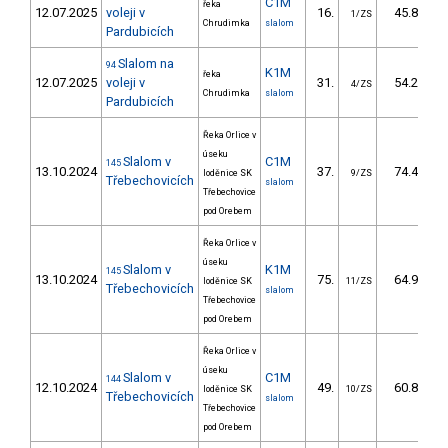
C1M
řeka
12.07.2025
voleji v
16.
45.84
1/ZS
Chrudimka
slalom
Pardubicích
Slalom na
94
K1M
řeka
12.07.2025
voleji v
31.
54.20
4/ZS
Chrudimka
slalom
Pardubicích
Řeka Orlice v
úseku
Slalom v
C1M
145
13.10.2024
37.
74.40
loděnice SK
9/ZS
Třebechovicích
slalom
Třebechovice
pod Orebem
Řeka Orlice v
úseku
Slalom v
K1M
145
13.10.2024
75.
64.90
loděnice SK
11/ZS
Třebechovicích
slalom
Třebechovice
pod Orebem
Řeka Orlice v
úseku
Slalom v
C1M
144
12.10.2024
49.
60.80
loděnice SK
10/ZS
Třebechovicích
slalom
Třebechovice
pod Orebem