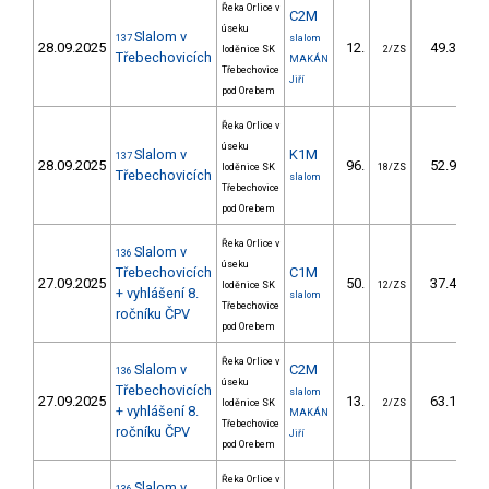
Řeka Orlice v
C2M
úseku
Slalom v
137
slalom
28.09.2025
12.
49.30
loděnice SK
2/ZS
Třebechovicích
MAKÁN
Třebechovice
Jiří
pod Orebem
Řeka Orlice v
úseku
Slalom v
K1M
137
28.09.2025
96.
52.90
loděnice SK
18/ZS
Třebechovicích
slalom
Třebechovice
pod Orebem
Řeka Orlice v
Slalom v
136
úseku
Třebechovicích
C1M
27.09.2025
50.
37.40
loděnice SK
12/ZS
+ vyhlášení 8.
slalom
Třebechovice
ročníku ČPV
pod Orebem
Řeka Orlice v
Slalom v
C2M
136
úseku
Třebechovicích
slalom
27.09.2025
13.
63.10
loděnice SK
2/ZS
+ vyhlášení 8.
MAKÁN
Třebechovice
ročníku ČPV
Jiří
pod Orebem
Řeka Orlice v
Slalom v