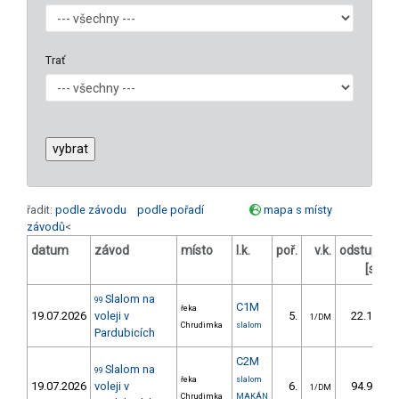
Trať
řadit:
podle závodu
podle pořadí
mapa s místy
závodů
<
datum
závod
místo
l.k.
poř.
v.k.
odstup
o
[s]
Slalom na
99
C1M
řeka
19.07.2026
voleji v
5.
22.10
1/DM
Chrudimka
slalom
Pardubicích
C2M
Slalom na
99
řeka
slalom
19.07.2026
voleji v
6.
94.90
1/DM
Chrudimka
MAKÁN