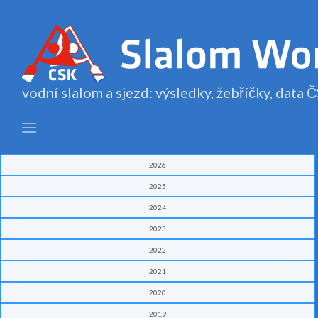
vodní slalom a sjezd: výsledky, žebříčky, data
2026
2025
2024
2023
2022
2021
2020
2019