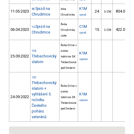
Sjezd na
K1M
48
řeka
11.05.2023
24.
854.03
3/ZM
Chrudimce
Chrudimka
sjezd
Řeka
Sjezd na
C1M
14
06.04.2023
15.
422.07
Chrudimka,
2/ZM
Chrudimce
sjezd
Labe
Řeka Orlice v
134
úseku
K1M
25.09.2022
Třebechovický
loděnice SK
slalom
slalom
Třebechovice
pod Orebem
133
Třebechovický
Řeka Orlice v
slalom +
úseku
vyhlášení 5.
K1M
24.09.2022
loděnice SK
ročníku
slalom
Třebechovice
Českého
pod Orebem
poháru
veteránů