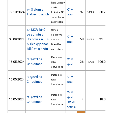
Řeka Orlice v
úseku
Slalom v
K1M
144
12.10.2024
92.
68.70
loděnice SK
14/ZS
Třebechovicích
slalom
Třebechovice
pod Orebem
MČR žáků
131
Umělá
ve sprintu v
slalomová
K1M
08.09.2024
Brandýse n.L. +
58.
21.32
dráha v
38/ZS
sjezd
5. Český pohár
Brandýse
žáků ve sjezdu
nad Labem.
Pardubice,
Sjezd na
C1M
52
16.05.2024
26.
106.02
řeka
6/ZS
Chrudimce
sjezd
Chrudimka
Pardubice,
Sjezd na
K1M
52
16.05.2024
řeka
Chrudimce
sjezd
Chrudimka
C2M
Pardubice,
Sjezd na
52
sjezd
16.05.2024
4.
18.01
řeka
Chrudimce
FRANC
Chrudimka
Antonín