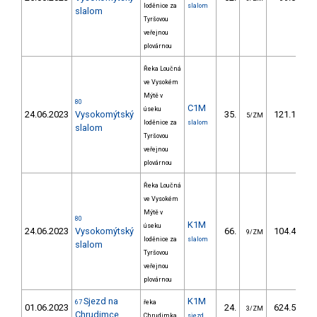
loděnice za
slalom
slalom
Tyršovou
veřejnou
plovárnou
Řeka Loučná
ve Vysokém
Mýtě v
80
C1M
úseku
24.06.2023
Vysokomýtský
35.
121.19
5/ZM
loděnice za
slalom
slalom
Tyršovou
veřejnou
plovárnou
Řeka Loučná
ve Vysokém
Mýtě v
80
K1M
úseku
24.06.2023
Vysokomýtský
66.
104.40
9/ZM
loděnice za
slalom
slalom
Tyršovou
veřejnou
plovárnou
Sjezd na
K1M
67
řeka
01.06.2023
24.
624.50
3/ZM
Chrudimce
Chrudimka
sjezd