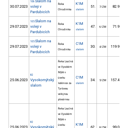
Slalom na
106
K1M
Řeka
30.07.2023
voleji v
51.
82.94
7/ZM
Chrudimka
slalom
Pardubicích
Slalom na
105
K1M
Řeka
29.07.2023
voleji v
47.
71.99
6/ZM
Chrudinka
slalom
Pardubicích
Slalom na
105
C1M
Řeka
29.07.2023
voleji v
30.
119.94
4/ZM
Chrudinka
slalom
Pardubicích
Řeka Loučná
ve Vysokém
Mýtě v
82
C1M
úseku
25.06.2023
Vysokomýtský
34.
157.40
5/ZM
loděnice za
slalom
slalom
Tyršovou
veřejnou
plovárnou
Řeka Loučná
ve Vysokém
Mýtě v
82
K1M
úseku
25.06.2023
Vysokomýtský
62.
99.01
8/ZM