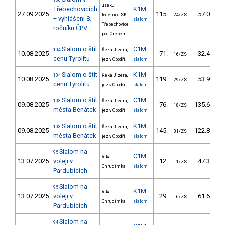
136
úseku
Třebechovicích
K1M
27.09.2025
115.
57.00
loděnice SK
24/ZS
+ vyhlášení 8.
slalom
Třebechovice
ročníku ČPV
pod Orebem
Slalom o štít
C1M
104
Řeka Jizera,
10.08.2025
71.
32.46
16/ZS
cenu Tyrolitu
jez v Obodři.
slalom
Slalom o štít
K1M
104
Řeka Jizera,
10.08.2025
119.
53.94
29/ZS
cenu Tyrolitu
jez v Obodři.
slalom
Slalom o štít
C1M
103
Řeka Jizera,
09.08.2025
76.
135.60
18/ZS
města Benátek
jez v Obodři
slalom
Slalom o štít
K1M
103
Řeka Jizera,
09.08.2025
145.
122.84
31/ZS
města Benátek
jez v Obodři
slalom
Slalom na
95
C1M
řeka
13.07.2025
voleji v
12.
47.32
1/ZS
Chrudimka
slalom
Pardubicích
Slalom na
95
K1M
řeka
13.07.2025
voleji v
29.
61.66
6/ZS
Chrudimka
slalom
Pardubicích
Slalom na
94