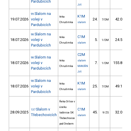
Pardubicích
Jiří
Slalom na
99
K1M
řeka
19.07.2026
voleji v
24.
42.00
7/DM
Chrudimka
slalom
Pardubicích
Slalom na
98
C1M
řeka
18.07.2026
voleji v
5.
24.50
1/DM
Chrudimka
slalom
Pardubicích
C2M
Slalom na
98
řeka
slalom
18.07.2026
voleji v
7.
155.80
1/DM
Chrudimka
MAKÁN
Pardubicích
Jiří
Slalom na
98
K1M
řeka
18.07.2026
voleji v
25.
49.10
7/DM
Chrudimka
slalom
Pardubicích
Řeka Orlice v
úseku
Slalom v
C1M
137
28.09.2025
45.
32.00
loděnice SK
9/ZS
Třebechovicích
slalom
Třebechovice
pod Orebem