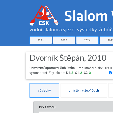
vodní slalom a sjezd: výsledky, žebří
2026
2025
2024
202
Dvorník Štěpán, 2010
Univerzitní sportovní klub Praha
registrační číslo: 00901
výkonnostní třídy
slalom
K1:
2
C1:
2
C2:
3
výsledky
umístění v žebříčcích
Typ závodu