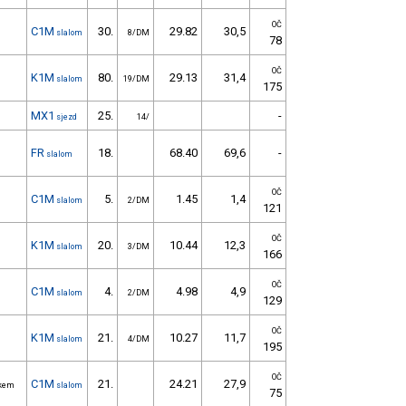
OČ
C1M
30.
29.82
30,5
slalom
8/DM
78
OČ
K1M
80.
29.13
31,4
slalom
19/DM
175
MX1
25.
-
sjezd
14/
FR
18.
68.40
69,6
-
slalom
OČ
C1M
5.
1.45
1,4
slalom
2/DM
121
OČ
K1M
20.
10.44
12,3
slalom
3/DM
166
OČ
C1M
4.
4.98
4,9
slalom
2/DM
129
OČ
K1M
21.
10.27
11,7
slalom
4/DM
195
OČ
C1M
21.
24.21
27,9
okem
slalom
75