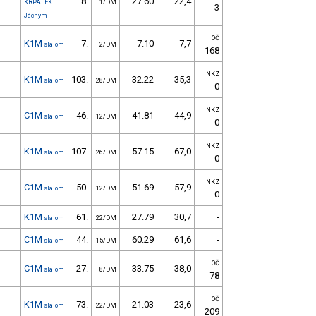
8.
27.60
22,4
KRPÁLEK
1/DM
3
Jáchym
OČ
K1M
7.
7.10
7,7
slalom
2/DM
168
NKZ
K1M
103.
32.22
35,3
slalom
28/DM
0
NKZ
C1M
46.
41.81
44,9
slalom
12/DM
0
NKZ
K1M
107.
57.15
67,0
slalom
26/DM
0
NKZ
C1M
50.
51.69
57,9
slalom
12/DM
0
K1M
61.
27.79
30,7
-
slalom
22/DM
C1M
44.
60.29
61,6
-
slalom
15/DM
OČ
C1M
27.
33.75
38,0
slalom
8/DM
78
OČ
K1M
73.
21.03
23,6
slalom
22/DM
209