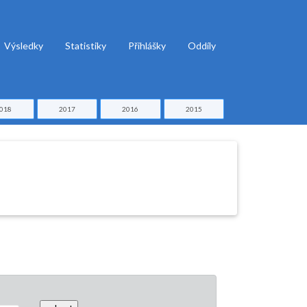
Výsledky
Statistiky
Přihlášky
Oddíly
018
2017
2016
2015