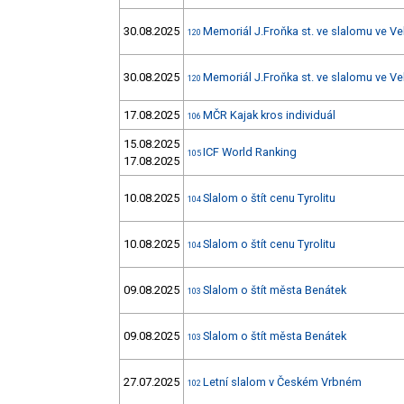
30.08.2025
Memoriál J.Froňka st. ve slalomu ve Ve
120
30.08.2025
Memoriál J.Froňka st. ve slalomu ve Ve
120
17.08.2025
MČR Kajak kros individuál
106
15.08.2025
ICF World Ranking
105
17.08.2025
10.08.2025
Slalom o štít cenu Tyrolitu
104
10.08.2025
Slalom o štít cenu Tyrolitu
104
09.08.2025
Slalom o štít města Benátek
103
09.08.2025
Slalom o štít města Benátek
103
27.07.2025
Letní slalom v Českém Vrbném
102