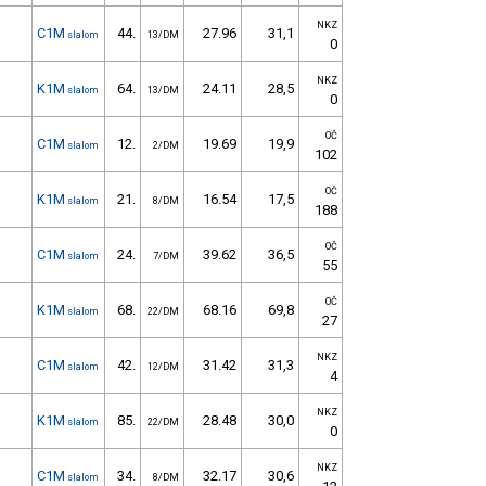
NKZ
C1M
44.
27.96
31,1
slalom
13/DM
0
NKZ
K1M
64.
24.11
28,5
slalom
13/DM
0
OČ
C1M
12.
19.69
19,9
slalom
2/DM
102
OČ
K1M
21.
16.54
17,5
slalom
8/DM
188
OČ
C1M
24.
39.62
36,5
slalom
7/DM
55
OČ
K1M
68.
68.16
69,8
slalom
22/DM
27
NKZ
C1M
42.
31.42
31,3
slalom
12/DM
4
NKZ
K1M
85.
28.48
30,0
slalom
22/DM
0
NKZ
C1M
34.
32.17
30,6
slalom
8/DM