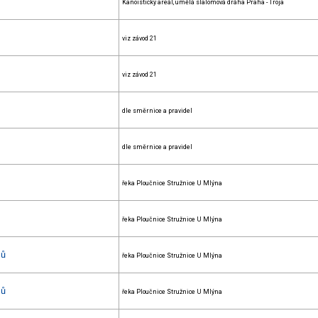
Kanoistický areál, umělá slalomová dráha Praha - Troja
viz závod 21
viz závod 21
dle směrnice a pravidel
dle směrnice a pravidel
řeka Ploučnice Stružnice U Mlýna
řeka Ploučnice Stružnice U Mlýna
nů
řeka Ploučnice Stružnice U Mlýna
nů
řeka Ploučnice Stružnice U Mlýna