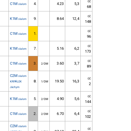
OČ
C1M
4.
4.23
5,3
slalom
68
OČ
K1M
9.
8.64
12,4
slalom
148
OČ
C1M
1.
slalom
96
OČ
K1M
7.
5.16
6,2
slalom
173
OČ
C1M
3.
3.60
3,7
slalom
2/DM
89
C2M
slalom
OČ
8.
19.50
16,3
KRPÁLEK
1/DM
2
Jáchym
OČ
K1M
5.
4.90
5,6
slalom
2/DM
144
OČ
C1M
2.
6.70
6,4
slalom
2/DM
102
C2M
slalom
OČ