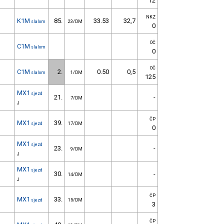
12
NKZ
K1M
85.
33.53
32,7
slalom
23/DM
0
OČ
C1M
slalom
0
OČ
C1M
2.
0.50
0,5
slalom
1/DM
125
MX1
sjezd
21.
-
7/DM
J
ČP
MX1
39.
sjezd
17/DM
0
MX1
sjezd
23.
-
9/DM
J
MX1
sjezd
30.
-
14/DM
J
ČP
MX1
33.
sjezd
15/DM
3
ČP