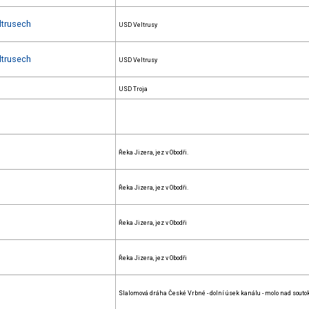
ltrusech
USD Veltrusy
ltrusech
USD Veltrusy
USD Troja
Řeka Jizera, jez v Obodři.
Řeka Jizera, jez v Obodři.
Řeka Jizera, jez v Obodři
Řeka Jizera, jez v Obodři
Slalomová dráha České Vrbné - dolní úsek kanálu - molo nad sout