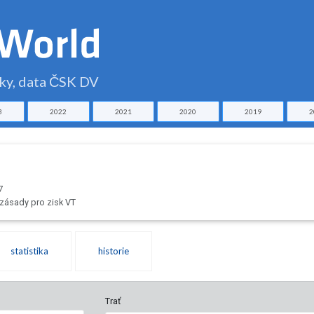
čky, data ČSK DV
3
2022
2021
2020
2019
2
7
zásady pro zisk VT
statistika
historie
Trať