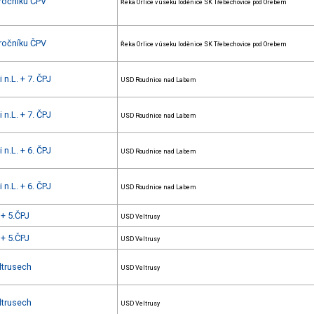
 ročníku ČPV
Řeka Orlice v úseku loděnice SK Třebechovice pod Orebem
 ročníku ČPV
Řeka Orlice v úseku loděnice SK Třebechovice pod Orebem
 n.L. + 7. ČPJ
USD Roudnice nad Labem
 n.L. + 7. ČPJ
USD Roudnice nad Labem
 n.L. + 6. ČPJ
USD Roudnice nad Labem
 n.L. + 6. ČPJ
USD Roudnice nad Labem
+ 5.ČPJ
USD Veltrusy
+ 5.ČPJ
USD Veltrusy
ltrusech
USD Veltrusy
ltrusech
USD Veltrusy