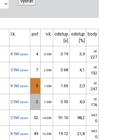
l.k.
poř.
v.k.
odstup
odstup
body
[s]
[%]
OČ
K1M
4.
3.19
3,9
slalom
3/DM
227
OČ
C1M
7.
3.68
4,1
slalom
2/DM
132
OČ
K1M
3.
1.63
2,0
slalom
1/DM
247
OČ
C1M
2.
3.53
4,0
slalom
1/DM
176
NKZ
C1M
52.
91.10
98,2
slalom
14/DM
0
NKZ
K1M
49.
19.12
21,8
slalom
12/DM
0