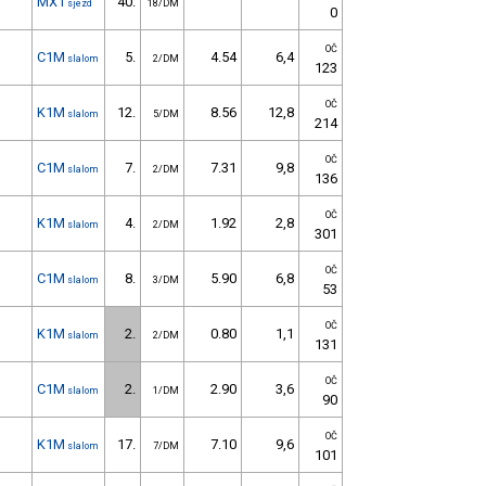
MX1
40.
sjezd
18/DM
0
OČ
C1M
5.
4.54
6,4
slalom
2/DM
123
OČ
K1M
12.
8.56
12,8
slalom
5/DM
214
OČ
C1M
7.
7.31
9,8
slalom
2/DM
136
OČ
K1M
4.
1.92
2,8
slalom
2/DM
301
OČ
C1M
8.
5.90
6,8
slalom
3/DM
53
OČ
K1M
2.
0.80
1,1
slalom
2/DM
131
OČ
C1M
2.
2.90
3,6
slalom
1/DM
90
OČ
K1M
17.
7.10
9,6
slalom
7/DM
101