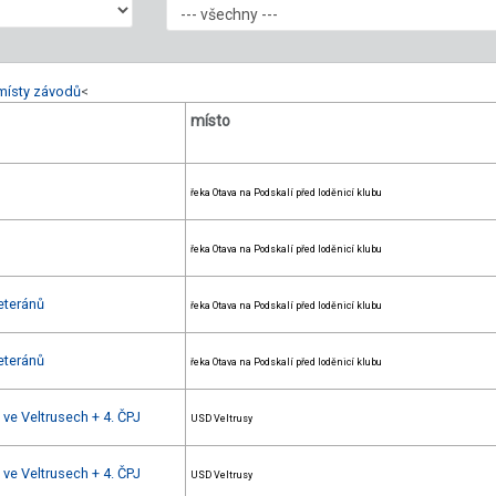
místy závodů
<
místo
řeka Otava na Podskalí před loděnicí klubu
řeka Otava na Podskalí před loděnicí klubu
eteránů
řeka Otava na Podskalí před loděnicí klubu
eteránů
řeka Otava na Podskalí před loděnicí klubu
 ve Veltrusech + 4. ČPJ
USD Veltrusy
 ve Veltrusech + 4. ČPJ
USD Veltrusy