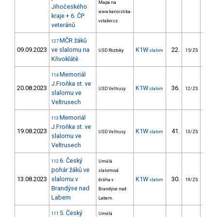
Mapa na
Jihočeského
www.kanoistika-
kraje + 6. ČP
vstabor.cz.
veteránů
MČR žáků
127
09.09.2023
ve slalomu na
K1W
22.
40
USD Roztoky
slalom
15/ZS
Křivoklátě
Memoriál
114
J.Froňka st. ve
20.08.2023
K1W
36.
43
USD Veltrusy
slalom
12/ZS
slalomu ve
Veltrusech
Memoriál
113
J.Froňka st. ve
19.08.2023
K1W
41.
65
USD Veltrusy
slalom
13/ZS
slalomu ve
Veltrusech
6. Český
112
Umělá
pohár žáků ve
slalomová
13.08.2023
slalomu v
K1W
30.
62
dráha v
slalom
19/ZS
Brandýse nad
Brandýse nad
Labem
Labem.
5. Český
111
Umělá