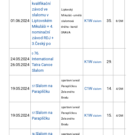
kvalifikační
závod ve
Liptovský
slalomu v
Mikuláš - umělá
01.06.2024
Liptovském
K1W
35.
44
slalomová
slalom
8/DM
Mikuláši + 4.
dráha - kanál
nominační
ORAVA
závod RDJ +
3.Český po
76.
0
24.05.2024
International
K1W
29.
159
slalom
26.05.2024
Tatra Canoe
Slalom
sportovní areál
Slalom na
57
Paraplíčko u
19.05.2024
C1W
14.
12
slalom
4/DM
Paraplíčku
Železného
Brodu
sportovní areál
Slalom na
57
Paraplíčko u
19.05.2024
K1W
15.
7
slalom
4/DM
Paraplíčku
Železného
Brodu
Slalom na
56
sportovní areál