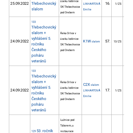
úseku loděnice
25.09.2022
Třebechovický
16.
85
LINHARTOVÁ
1/ZS
SK Třebechovice
slalom
Emílie
pod Orebem
133
Třebechovický
slalom +
Řeka Orlice v
vyhlášení 5.
úseku loděnice
24.09.2022
K1W
57.
66
slalom
13/ZS
ročníku
SK Třebechovice
Českého
pod Orebem
poháru
veteránů
133
Třebechovický
slalom +
Řeka Orlice v
C2X
slalom
vyhlášení 5.
úseku loděnice
24.09.2022
17.
81
LINHARTOVÁ
1/ZS
ročníku
SK Třebechovice
Emílie
Českého
pod Orebem
poháru
veteránů
Lužnice pod
Táborem, u
53. ročník
129
restaurace