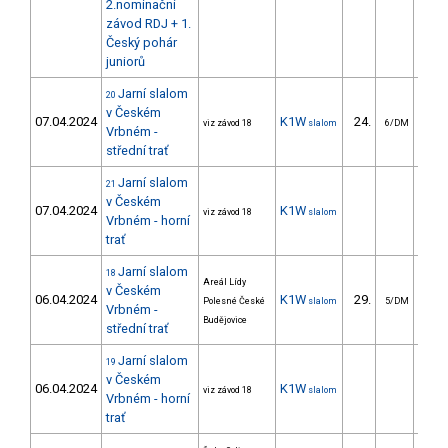
2.nominační
závod RDJ + 1.
Český pohár
juniorů
Jarní slalom
20
v Českém
07.04.2024
K1W
24.
39
viz závod 18
slalom
6/DM
Vrbném -
střední trať
Jarní slalom
21
v Českém
07.04.2024
K1W
viz závod 18
slalom
Vrbném - horní
trať
Jarní slalom
18
Areál Lídy
v Českém
06.04.2024
K1W
29.
43
Polesné České
slalom
5/DM
Vrbném -
Budějovice
střední trať
Jarní slalom
19
v Českém
06.04.2024
K1W
viz závod 18
slalom
Vrbném - horní
trať