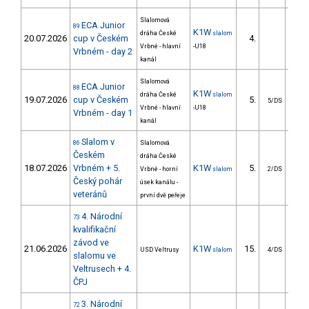
Slalomová
ECA Junior
89
K1W
dráha České
slalom
20.07.2026
cup v Českém
4.
7
Vrbné - hlavní
-U18
Vrbném - day 2
kanál
Slalomová
ECA Junior
88
K1W
dráha České
slalom
19.07.2026
cup v Českém
5.
19
5/DS
Vrbné - hlavní
-U18
Vrbném - day 1
kanál
Slalom v
86
Slalomová
Českém
dráha České
18.07.2026
Vrbném + 5.
K1W
5.
6
Vrbné - horní
slalom
2/DS
Český pohár
úsek kanálu -
veteránů
první dvě peřeje
4. Národní
73
kvalifikační
závod ve
21.06.2026
K1W
15.
14
USD Veltrusy
slalom
4/DS
slalomu ve
Veltrusech + 4.
ČPJ
3. Národní
72