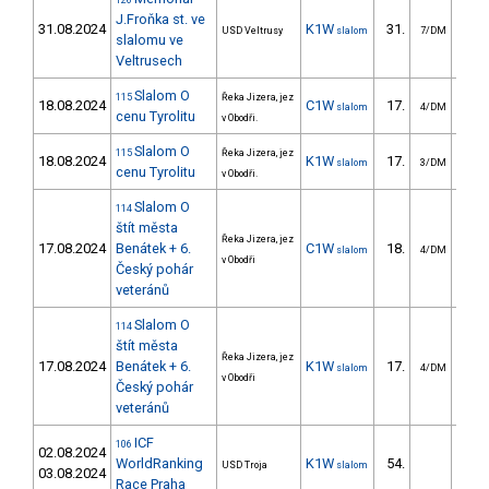
126
J.Froňka st. ve
31.08.2024
K1W
31.
42
USD Veltrusy
slalom
7/DM
slalomu ve
Veltrusech
Slalom O
115
Řeka Jizera, jez
18.08.2024
C1W
17.
25
slalom
4/DM
cenu Tyrolitu
v Obodři.
Slalom O
115
Řeka Jizera, jez
18.08.2024
K1W
17.
12
slalom
3/DM
cenu Tyrolitu
v Obodři.
Slalom O
114
štít města
Řeka Jizera, jez
17.08.2024
Benátek + 6.
C1W
18.
24
slalom
4/DM
v Obodři
Český pohár
veteránů
Slalom O
114
štít města
Řeka Jizera, jez
17.08.2024
Benátek + 6.
K1W
17.
13
slalom
4/DM
v Obodři
Český pohár
veteránů
ICF
106
02.08.2024
WorldRanking
K1W
54.
33
USD Troja
slalom
03.08.2024
Race Praha