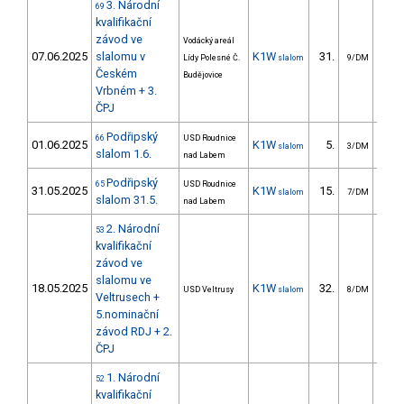
3. Národní
69
kvalifikační
závod ve
Vodácký areál
07.06.2025
slalomu v
K1W
31.
27
Lídy Polesné Č.
slalom
9/DM
Českém
Budějovice
Vrbném + 3.
ČPJ
Podřipský
66
USD Roudnice
01.06.2025
K1W
5.
14
slalom
3/DM
slalom 1.6.
nad Labem
Podřipský
65
USD Roudnice
31.05.2025
K1W
15.
35
slalom
7/DM
slalom 31.5.
nad Labem
2. Národní
53
kvalifikační
závod ve
slalomu ve
18.05.2025
K1W
32.
29
USD Veltrusy
slalom
8/DM
Veltrusech +
5.nominační
závod RDJ + 2.
ČPJ
1. Národní
52
kvalifikační