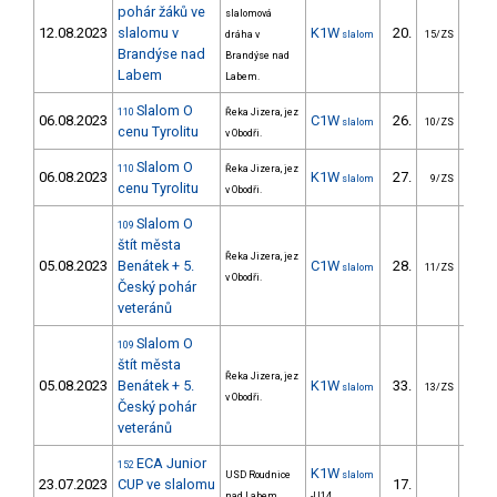
pohár žáků ve
slalomová
12.08.2023
slalomu v
K1W
20.
38
dráha v
slalom
15/ZS
Brandýse nad
Brandýse nad
Labem
Labem.
Slalom O
110
Řeka Jizera, jez
06.08.2023
C1W
26.
33
slalom
10/ZS
cenu Tyrolitu
v Obodři.
Slalom O
110
Řeka Jizera, jez
06.08.2023
K1W
27.
20
slalom
9/ZS
cenu Tyrolitu
v Obodři.
Slalom O
109
štít města
Řeka Jizera, jez
05.08.2023
Benátek + 5.
C1W
28.
42
slalom
11/ZS
v Obodři.
Český pohár
veteránů
Slalom O
109
štít města
Řeka Jizera, jez
05.08.2023
Benátek + 5.
K1W
33.
21
slalom
13/ZS
v Obodři.
Český pohár
veteránů
ECA Junior
152
K1W
USD Roudnice
slalom
23.07.2023
CUP ve slalomu
17.
203
nad Labem
-U14