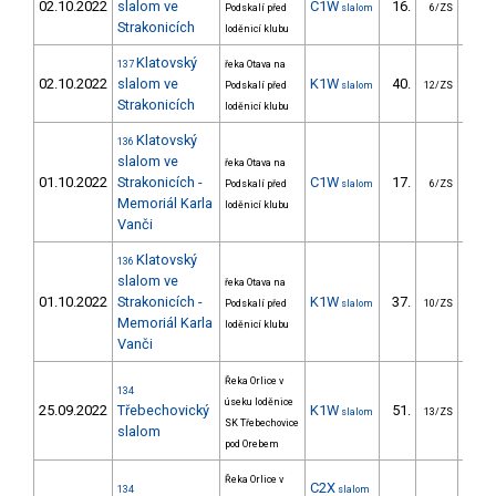
02.10.2022
slalom ve
C1W
16.
166
Podskalí před
slalom
6/ZS
Strakonicích
loděnicí klubu
Klatovský
137
řeka Otava na
02.10.2022
slalom ve
K1W
40.
138
Podskalí před
slalom
12/ZS
Strakonicích
loděnicí klubu
Klatovský
136
slalom ve
řeka Otava na
01.10.2022
Strakonicích -
C1W
17.
132
Podskalí před
slalom
6/ZS
Memoriál Karla
loděnicí klubu
Vanči
Klatovský
136
slalom ve
řeka Otava na
01.10.2022
Strakonicích -
K1W
37.
48
Podskalí před
slalom
10/ZS
Memoriál Karla
loděnicí klubu
Vanči
Řeka Orlice v
134
úseku loděnice
25.09.2022
Třebechovický
K1W
51.
61
slalom
13/ZS
SK Třebechovice
slalom
pod Orebem
Řeka Orlice v
C2X
134
slalom