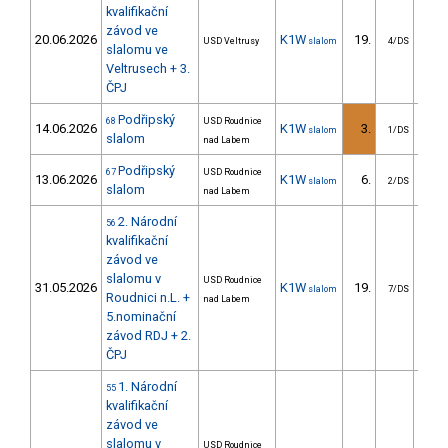
kvalifikační
závod ve
20.06.2026
K1W
19.
17
USD Veltrusy
slalom
4/DS
slalomu ve
Veltrusech + 3.
ČPJ
Podřipský
68
USD Roudnice
14.06.2026
K1W
3.
10
slalom
1/DS
slalom
nad Labem
Podřipský
67
USD Roudnice
13.06.2026
K1W
6.
11
slalom
2/DS
slalom
nad Labem
2. Národní
56
kvalifikační
závod ve
slalomu v
USD Roudnice
31.05.2026
K1W
19.
17
slalom
7/DS
Roudnici n.L. +
nad Labem
5.nominační
závod RDJ + 2.
ČPJ
1. Národní
55
kvalifikační
závod ve
slalomu v
USD Roudnice