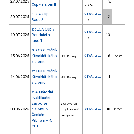
27.07.2025
5.
6
Cup - slalom II
-U16R2
ECA Cup
K1W
0
slalom
20.07.2025
2.
7
Race 2
-U16
ECA Cup v
100
K1W
slalom
19.07.2025
Roudnici n.L.
13.
26
-U16
race 1
XXXX. ročník
78
15.06.2025
Křivoklátského
K1W
6.
6
USD Roztoky
slalom
5/DM
slalomu
XXXX. ročník
77
14.06.2025
Křivoklátského
K1W
4.
7
USD Roztoky
slalom
slalomu
4. Národní
70
kvalifikační
závod ve
Vodácký areál
08.06.2025
slalomu v
K1W
30.
41
Lídy Polesné Č.
slalom
11/DM
Českém
Budějovice
Vrbném + 4.
ČPJ