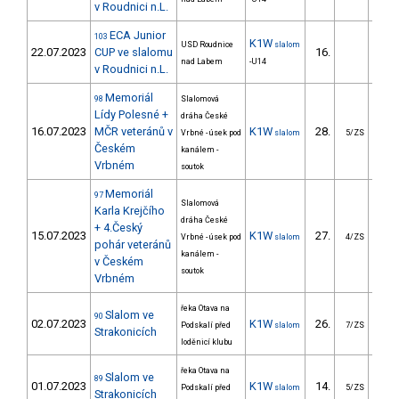
v Roudnici n.L.
ECA Junior
103
K1W
USD Roudnice
slalom
22.07.2023
CUP ve slalomu
16.
123
nad Labem
-U14
v Roudnici n.L.
Memoriál
98
Slalomová
Lídy Polesné +
dráha České
16.07.2023
MČR veteránů v
K1W
28.
28
Vrbné - úsek pod
slalom
5/ZS
Českém
kanálem -
Vrbném
soutok
Memoriál
97
Slalomová
Karla Krejčího
dráha České
+ 4.Český
15.07.2023
K1W
27.
33
Vrbné - úsek pod
slalom
4/ZS
pohár veteránů
kanálem -
v Českém
soutok
Vrbném
řeka Otava na
Slalom ve
90
02.07.2023
K1W
26.
21
Podskalí před
slalom
7/ZS
Strakonicích
loděnicí klubu
řeka Otava na
Slalom ve
89
01.07.2023
K1W
14.
17
Podskalí před
slalom
5/ZS
Strakonicích