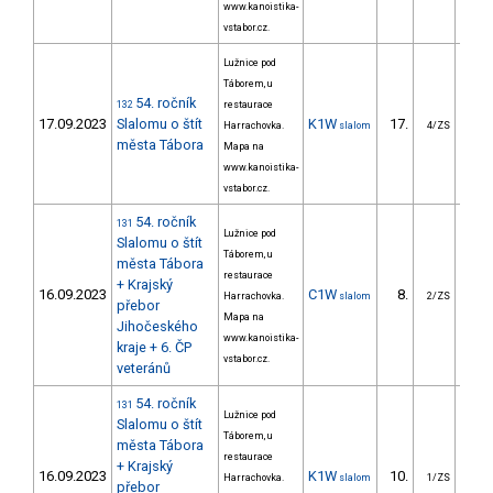
www.kanoistika-
vstabor.cz.
Lužnice pod
Táborem, u
54. ročník
132
restaurace
17.09.2023
Slalomu o štít
K1W
17.
16
Harrachovka.
slalom
4/ZS
města Tábora
Mapa na
www.kanoistika-
vstabor.cz.
54. ročník
131
Lužnice pod
Slalomu o štít
Táborem, u
města Tábora
restaurace
+ Krajský
16.09.2023
C1W
8.
14
Harrachovka.
slalom
2/ZS
přebor
Mapa na
Jihočeského
www.kanoistika-
kraje + 6. ČP
vstabor.cz.
veteránů
54. ročník
131
Lužnice pod
Slalomu o štít
Táborem, u
města Tábora
restaurace
+ Krajský
16.09.2023
K1W
10.
16
Harrachovka.
slalom
1/ZS
přebor