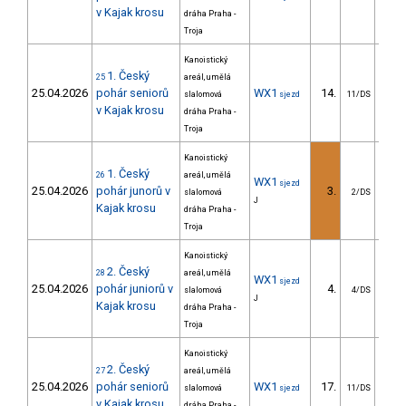
v Kajak krosu
dráha Praha -
Troja
Kanoistický
1. Český
25
areál, umělá
25.04.2026
pohár seniorů
WX1
14.
slalomová
sjezd
11/DS
v Kajak krosu
dráha Praha -
Troja
Kanoistický
1. Český
26
areál, umělá
WX1
sjezd
25.04.2026
pohár junorů v
3.
slalomová
2/DS
J
Kajak krosu
dráha Praha -
Troja
Kanoistický
2. Český
28
areál, umělá
WX1
sjezd
25.04.2026
pohár juniorů v
4.
slalomová
4/DS
J
Kajak krosu
dráha Praha -
Troja
Kanoistický
2. Český
27
areál, umělá
25.04.2026
pohár seniorů
WX1
17.
slalomová
sjezd
11/DS
v Kajak krosu
dráha Praha -