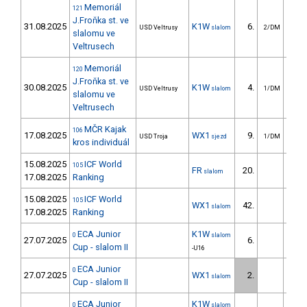
Memoriál
121
J.Froňka st. ve
31.08.2025
K1W
6.
8
USD Veltrusy
slalom
2/DM
slalomu ve
Veltrusech
Memoriál
120
J.Froňka st. ve
30.08.2025
K1W
4.
5
USD Veltrusy
slalom
1/DM
slalomu ve
Veltrusech
MČR Kajak
106
17.08.2025
WX1
9.
USD Troja
sjezd
1/DM
kros individuál
15.08.2025
ICF World
105
FR
20.
75
slalom
17.08.2025
Ranking
15.08.2025
ICF World
105
WX1
42.
4
slalom
17.08.2025
Ranking
ECA Junior
K1W
0
slalom
27.07.2025
6.
14
Cup - slalom II
-U16
ECA Junior
0
27.07.2025
WX1
2.
0
slalom
Cup - slalom II
ECA Junior
K1W
0
slalom