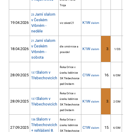
Troja
Jarní slalom
23
v Českém
19.04.2026
K1W
viz závod 21
slalom
Vrbném -
neděle
Jarní slalom
21
v Českém
dle směrnice a
18.04.2026
K1W
3.
4
slalom
1/DS
Vrbném -
pravidel
sobota
Řeka Orlice v
Slalom v
137
úseku loděnice
28.09.2025
C1W
16.
15
slalom
6/DM
Třebechovicích
SK Třebechovice
pod Orebem
Řeka Orlice v
Slalom v
137
úseku loděnice
28.09.2025
K1W
3.
5
slalom
2/DM
Třebechovicích
SK Třebechovice
pod Orebem
Slalom v
136
Řeka Orlice v
Třebechovicích
úseku loděnice
27.09.2025
C1W
15.
18
slalom
6/DM
+ vyhlášení 8.
SK Třebechovice