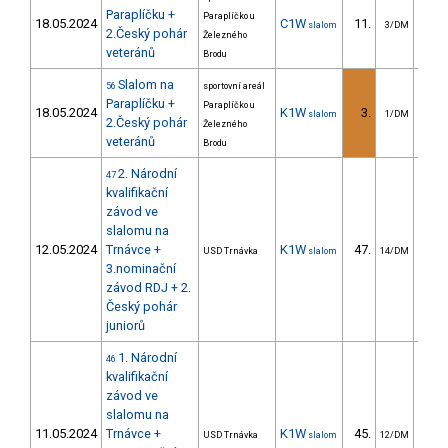
Paraplíčku +
Paraplíčko u
18.05.2024
C1W
11.
14
slalom
3/DM
2.Český pohár
Železného
veteránů
Brodu
Slalom na
56
sportovní areál
Paraplíčku +
Paraplíčko u
18.05.2024
K1W
3.
15
slalom
1/DM
2.Český pohár
Železného
veteránů
Brodu
2. Národní
47
kvalifikační
závod ve
slalomu na
12.05.2024
Trnávce +
K1W
47.
156
USD Trnávka
slalom
14/DM
3.nominační
závod RDJ + 2.
Český pohár
juniorů
1. Národní
46
kvalifikační
závod ve
slalomu na
11.05.2024
Trnávce +
K1W
45.
182
USD Trnávka
slalom
12/DM