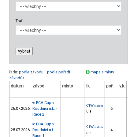
Trať
řadit:
podle závodu
podle pořadí
mapa s místy
závodů
<
datum
závod
místo
l.k.
poř.
v.k.
odst
ECA Cup v
91
K1W
slalom
26.07.2026
Roudnici n.L. -
6.
13
-U18
Race 2
ECA Cup v
90
K1W
slalom
25.07.2026
Roudnici n.L. -
4.
7
-U18
Race 1