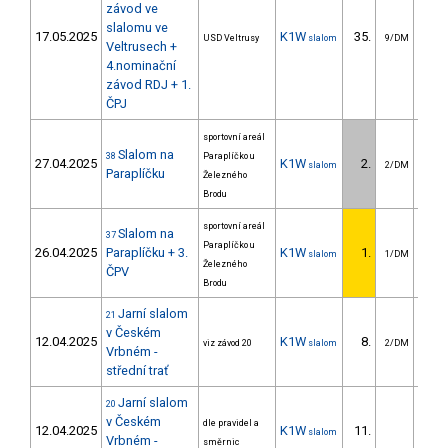
závod ve
slalomu ve
17.05.2025
K1W
35.
33
USD Veltrusy
slalom
9/DM
Veltrusech +
4.nominační
závod RDJ + 1.
ČPJ
sportovní areál
Slalom na
38
Paraplíčko u
27.04.2025
K1W
2.
2
slalom
2/DM
Paraplíčku
Železného
Brodu
sportovní areál
Slalom na
37
Paraplíčko u
26.04.2025
Paraplíčku + 3.
K1W
1.
slalom
1/DM
Železného
ČPV
Brodu
Jarní slalom
21
v Českém
12.04.2025
K1W
8.
16
viz závod 20
slalom
2/DM
Vrbném -
střední trať
Jarní slalom
20
v Českém
dle pravidel a
12.04.2025
K1W
11.
19
slalom
Vrbném -
směrnic