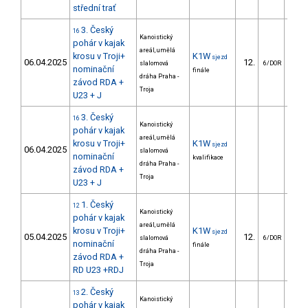
střední trať
3. Český
16
Kanoistický
pohár v kajak
areál, umělá
krosu v Troji+
K1W
sjezd
06.04.2025
12.
11
slalomová
6/DOR
nominační
finále
dráha Praha -
závod RDA +
Troja
U23 + J
3. Český
16
Kanoistický
pohár v kajak
areál, umělá
krosu v Troji+
K1W
sjezd
06.04.2025
slalomová
nominační
kvalifikace
dráha Praha -
závod RDA +
Troja
U23 + J
1. Český
12
Kanoistický
pohár v kajak
areál, umělá
krosu v Troji+
K1W
sjezd
05.04.2025
12.
7
slalomová
6/DOR
nominační
finále
dráha Praha -
závod RDA +
Troja
RD U23 +RDJ
2. Český
13
Kanoistický
pohár v kajak