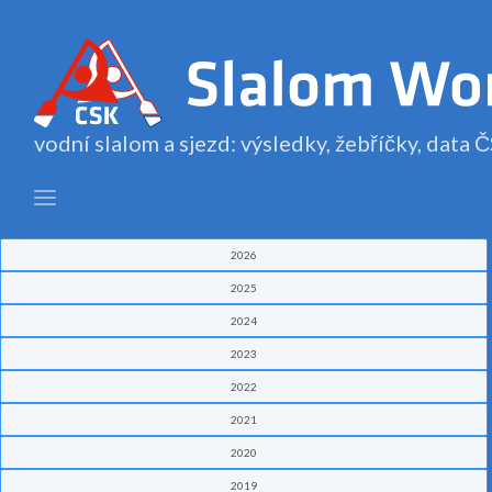
vodní slalom a sjezd: výsledky, žebříčky, data
2026
2025
2024
2023
2022
2021
2020
2019