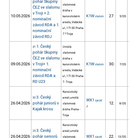
pohár Skupiny
slalomová
ČEZ ve slalomu
dráha v
v Troji + 2.
10.05.2026
K1W
27.
21
kanoistickém
slalom
5/DS
nominační
areálu, Vodácká
závod RDA a 1.
ul., 171 00 Praha
nominační
7 ? Troja
závod RDJ
1. Český
41
Umělá
pohár Skupiny
slalomová
ČEZ ve slalomu
dráha v
09.05.2026
v Troji+ 1.
K1W
30.
31
kanoistickém
slalom
7/DS
nominační
areálu, Vodácká
závod RDA a
ul., 171 00 Praha
RD U23
7 - Troja
Kanoistický
3. Český
30
areál, umělá
WX1
sjezd
26.04.2026
pohár juniorů v
12.
slalomová
8/DS
J
Kajak krosu
dráha Praha -
Troja
Kanoistický
3. Český
29
areál, umělá
26.04.2026
pohár seniorů
WX1
22.
slalomová
sjezd
13/DS