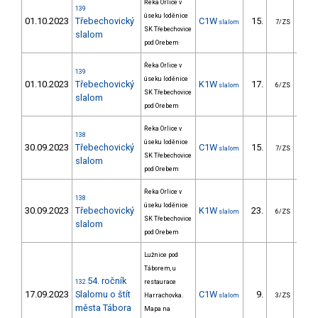
Řeka Orlice v
139
úseku loděnice
01.10.2023
Třebechovický
C1W
15.
25
slalom
7/ZS
SK Třebechovice
slalom
pod Orebem
Řeka Orlice v
139
úseku loděnice
01.10.2023
Třebechovický
K1W
17.
13
slalom
6/ZS
SK Třebechovice
slalom
pod Orebem
Řeka Orlice v
138
úseku loděnice
30.09.2023
Třebechovický
C1W
15.
24
slalom
7/ZS
SK Třebechovice
slalom
pod Orebem
Řeka Orlice v
138
úseku loděnice
30.09.2023
Třebechovický
K1W
23.
19
slalom
6/ZS
SK Třebechovice
slalom
pod Orebem
Lužnice pod
Táborem, u
54. ročník
132
restaurace
17.09.2023
Slalomu o štít
C1W
9.
24
Harrachovka.
slalom
3/ZS
města Tábora
Mapa na