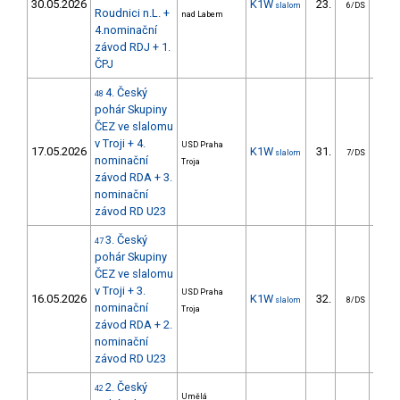
30.05.2026
K1W
23.
32
slalom
6/DS
Roudnici n.L. +
nad Labem
4.nominační
závod RDJ + 1.
ČPJ
4. Český
48
pohár Skupiny
ČEZ ve slalomu
v Troji + 4.
USD Praha
17.05.2026
K1W
31.
26
slalom
7/DS
nominační
Troja
závod RDA + 3.
nominační
závod RD U23
3. Český
47
pohár Skupiny
ČEZ ve slalomu
v Troji + 3.
USD Praha
16.05.2026
K1W
32.
49
slalom
8/DS
nominační
Troja
závod RDA + 2.
nominační
závod RD U23
2. Český
42
Umělá