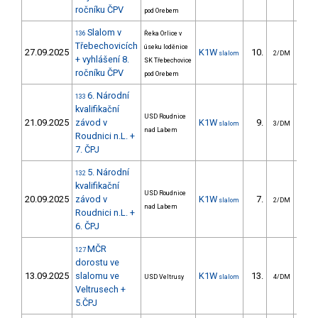
ročníku ČPV
pod Orebem
Slalom v
136
Řeka Orlice v
Třebechovicích
úseku loděnice
27.09.2025
K1W
10.
11
slalom
2/DM
+ vyhlášení 8.
SK Třebechovice
ročníku ČPV
pod Orebem
6. Národní
133
kvalifikační
USD Roudnice
21.09.2025
závod v
K1W
9.
12
slalom
3/DM
nad Labem
Roudnici n.L. +
7. ČPJ
5. Národní
132
kvalifikační
USD Roudnice
20.09.2025
závod v
K1W
7.
10
slalom
2/DM
nad Labem
Roudnici n.L. +
6. ČPJ
MČR
127
dorostu ve
13.09.2025
slalomu ve
K1W
13.
14
USD Veltrusy
slalom
4/DM
Veltrusech +
5.ČPJ