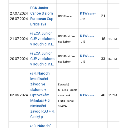
ECA Junior
27.07.2024
Canoe Slalom
K1W
slalom
21.
29
USD Čunovo
28.07.2024
European Cup -
-U16
Bratislava
ECA Junior
99
K1W
USD Roudnice
slalom
21.07.2024
CUP ve slalomu
18.
70
18/DM
nad Labem
-U16
v Roudnici n.L.
ECA Junior
98
K1W
USD Roudnice
slalom
20.07.2024
CUP ve slalomu
33.
114
32/DM
nad Labem
-U16
v Roudnici n.L.
4. Národní
66
kvalifikační
závod ve
Liptovský
slalomu v
Mikuláš - umělá
02.06.2024
Liptovském
K1W
40.
79
slalomová
slalom
10/DM
Mikuláši + 5.
dráha - kanál
niminační
ORAVA
závod RDJ + 4.
Český p
3. Národní
65