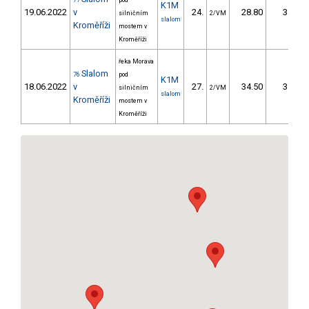
77
pod
K1M
19.06.2022
v
24.
28.80
34,7
silničním
2/VM
slalom
Kroměříži
mostem v
Kroměříži
řeka Morava
Slalom
76
pod
K1M
18.06.2022
v
27.
34.50
37,3
silničním
2/VM
slalom
Kroměříži
mostem v
Kroměříži