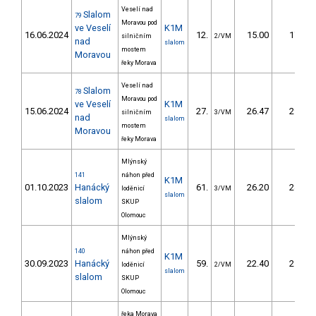
Veselí nad
Slalom
79
Moravou pod
ve Veselí
K1M
16.06.2024
12.
15.00
17,3
silničním
2/VM
nad
slalom
mostem
Moravou
řeky Morava
Veselí nad
Slalom
78
Moravou pod
ve Veselí
K1M
15.06.2024
27.
26.47
29,4
silničním
3/VM
nad
slalom
mostem
Moravou
řeky Morava
Mlýnský
141
náhon před
K1M
01.10.2023
Hanácký
61.
26.20
28,4
loděnicí
3/VM
slalom
slalom
SKUP
Olomouc
Mlýnský
140
náhon před
K1M
30.09.2023
Hanácký
59.
22.40
25,4
loděnicí
2/VM
slalom
slalom
SKUP
Olomouc
řeka Morava