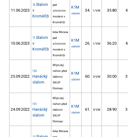
Slalom
72
pod
K1M
11.06.2023
v
34.
35.80
49,2
silničním
1/VM
slalom
Kroměříži
mostem v
Kroměříži
řeka Morava
Slalom
71
pod
K1M
10.06.2023
v
26.
36.20
42,0
silničním
1/VM
slalom
Kroměříži
mostem v
Kroměříži
Mlýnský
132
náhon před
K1M
25.09.2022
Hanácký
60.
30.00
35,2
loděnicí
5/VM
slalom
slalom
SKUP
Olomouc
Mlýnský
131
náhon před
K1M
24.09.2022
Hanácký
61.
28.90
34,2
loděnicí
5/VM
slalom
slalom
SKUP
Olomouc
řeka Morava
Slalom