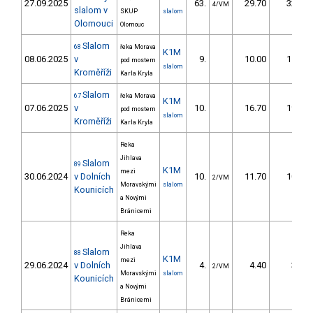
27.09.2025
63.
29.70
32,6
4/VM
slalom v
SKUP
slalom
Olomouci
Olomouc
Slalom
68
řeka Morava
K1M
08.06.2025
v
9.
10.00
11,7
pod mostem
slalom
Kroměříži
Karla Kryla
Slalom
67
řeka Morava
K1M
07.06.2025
v
10.
16.70
19,7
pod mostem
slalom
Kroměříži
Karla Kryla
Reka
Jihlava
Slalom
89
K1M
mezi
30.06.2024
v Dolních
10.
11.70
10,3
2/VM
Moravskými
slalom
Kounicích
a Novými
Bránicemi
Reka
Jihlava
Slalom
88
K1M
mezi
29.06.2024
v Dolních
4.
4.40
3,9
2/VM
Moravskými
slalom
Kounicích
a Novými
Bránicemi