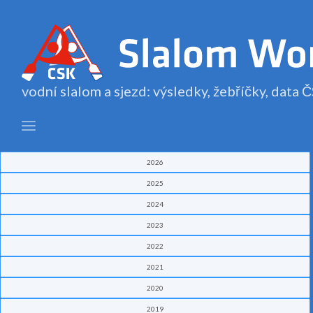
vodní slalom a sjezd: výsledky, žebříčky, data
2026
2025
2024
2023
2022
2021
2020
2019