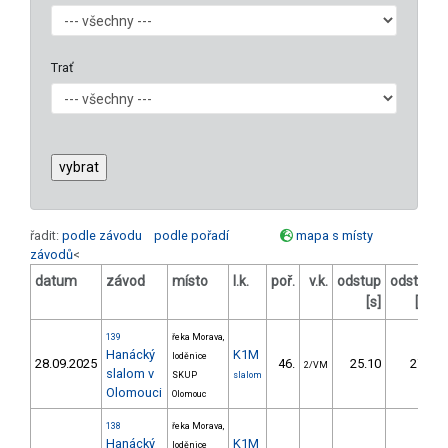
Trať
řadit:
podle závodu
podle pořadí
mapa s místy
závodů
<
datum
závod
místo
l.k.
poř.
v.k.
odstup
odstup
[s]
[%]
139
řeka Morava,
Hanácký
K1M
loděnice
28.09.2025
46.
25.10
27,8
2/VM
slalom v
SKUP
slalom
Olomouci
Olomouc
138
řeka Morava,
Hanácký
K1M
loděnice