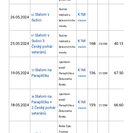
Sušice
Slalom v
K1M
62
nádraží u
26.05.2024
Sušici
železničního
slalom
mostu.
Slalom v
61
Sušice
Sušici 3.
K1M
nádraží u
25.05.2024
168.
40.13
25/DM
Český pohár
železničního
slalom
veteránů
mostu.
sportovní
areál
Slalom na
K1M
57
19.05.2024
136.
67.50
Paraplíčko u
21/DM
Paraplíčku
slalom
Železného
Brodu
sportovní
Slalom na
56
areál
Paraplíčku +
K1M
18.05.2024
139.
66.60
Paraplíčko u
21/DM
2.Český pohár
slalom
Železného
veteránů
Brodu
Řeka Úpa -
Trutnov