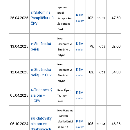
sportovní
Slalom na
37
areál
K1M
26.04.2025
Paraplíčku + 3.
102.
47.60
Paraplíčko u
16/DS
slalom
ČPV
Železného
Brodu
řeka
Stružnická
K1M
19
Ploučnice ve
13.04.2025
79.
52.00
4/DS
peřej
Stružnici u
slalom
mlýna
řeka
Stružnická
K1M
18
Ploučnice ve
12.04.2025
83.
54.80
4/DS
peřej +2.ČPV
Stružnici u
slalom
mlýna
Trutnovský
14
Řeka Úpa -
K1M
05.04.2025
slalom +
Trutnov
slalom
1.ČPV
Poříčí
řeka Otava na
Podskalí
Klatovský
150
K1M
před loděnicí
06.10.2024
slalom ve
105.
46.26
20/DM
klubu KK
slalom
Strakonicích