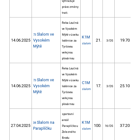
vyhrazuje
právo změny
trati.
Řeka Loučná
ve Vysokém
Slalom ve
73
Mýtě v úseku
K1M
14.06.2025
Vysokém
21.
19.70
loděnice za
3/DS
slalom
Mýtě
Tyršovou
veřejnou
plovárnou
Řeka Loučná
ve Vysokém
Slalom ve
73
Mýtě v úseku
C1M
14.06.2025
Vysokém
17.
25.10
loděnice za
3/DS
slalom
Mýtě
Tyršovou
veřejnou
plovárnou
sportovní
areál
Slalom na
K1M
38
27.04.2025
100.
37.20
Paraplíčko u
16/DS
Paraplíčku
slalom
Železného
Brodu