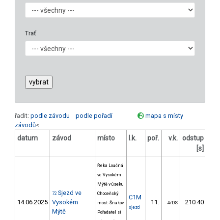
Trať
řadit:
podle závodu
podle pořadí
mapa s místy
závodů
<
datum
závod
místo
l.k.
poř.
v.k.
odstup
ods
[s]
Řeka Loučná
ve Vysokém
Mýtě v úseku
Sjezd ve
72
Choceňský
C1M
14.06.2025
Vysokém
11.
210.40
most -Šnakov
4/DS
sjezd
Mýtě
Pořadatel si