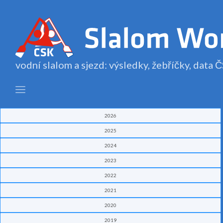
vodní slalom a sjezd: výsledky, žebříčky, data
2026
2025
2024
2023
2022
2021
2020
2019