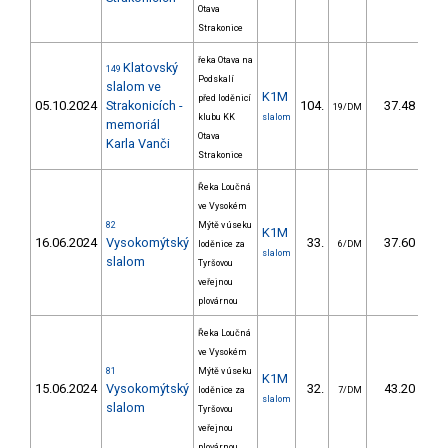
Otava
Strakonice
řeka Otava na
Klatovský
149
Podskalí
slalom ve
K1M
před loděnicí
05.10.2024
Strakonicích -
104.
37.48
19/DM
klubu KK
slalom
memoriál
Otava
Karla Vanči
Strakonice
Řeka Loučná
ve Vysokém
82
Mýtě v úseku
K1M
16.06.2024
Vysokomýtský
33.
37.60
loděnice za
6/DM
slalom
slalom
Tyršovou
veřejnou
plovárnou
Řeka Loučná
ve Vysokém
81
Mýtě v úseku
K1M
15.06.2024
Vysokomýtský
32.
43.20
loděnice za
7/DM
slalom
slalom
Tyršovou
veřejnou
plovárnou