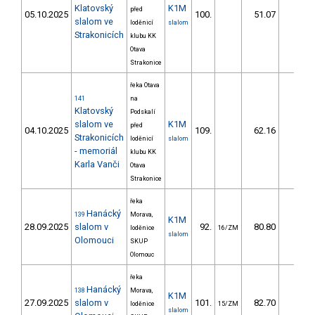
Klatovský
K1M
před
05.10.2025
100.
51.07
73,0
slalom ve
loděnicí
slalom
Strakonicích
klubu KK
Otava
Strakonice
řeka Otava
141
na
Klatovský
Podskalí
slalom ve
K1M
před
04.10.2025
109.
62.16
74,8
Strakonicích
loděnicí
slalom
- memoriál
klubu KK
Karla Vanči
Otava
Strakonice
řeka
Hanácký
139
Morava,
K1M
28.09.2025
slalom v
92.
80.80
89,6
loděnice
16/ZM
slalom
Olomouci
SKUP
Olomouc
řeka
Hanácký
138
Morava,
K1M
27.09.2025
slalom v
101.
82.70
90,8
loděnice
15/ZM
slalom