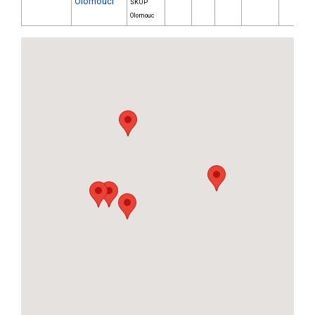
Olomouci
SKUP
Olomouc