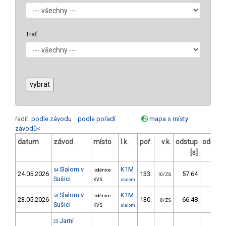
Trať
řadit:
podle závodu
podle pořadí
mapa s místy
závodů
<
datum
závod
místo
l.k.
poř.
v.k.
odstup
odstup
[s]
[%]
Slalom v
K1M
54
loděnice
24.05.2026
133.
57.64
74,4
10/ZS
Sušici
KVS
slalom
Slalom v
K1M
53
loděnice
23.05.2026
130.
66.48
83,6
8/ZS
Sušici
KVS
slalom
Jarní
23