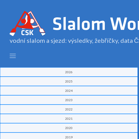
vodní slalom a sjezd: výsledky, žebříčky, data
2026
2025
2024
2023
2022
2021
2020
2019