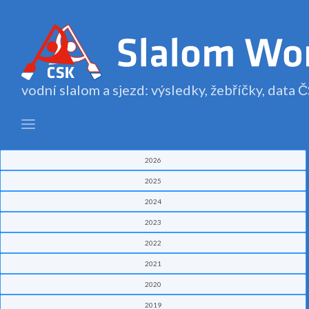
vodní slalom a sjezd: výsledky, žebříčky, data
2026
2025
2024
2023
2022
2021
2020
2019