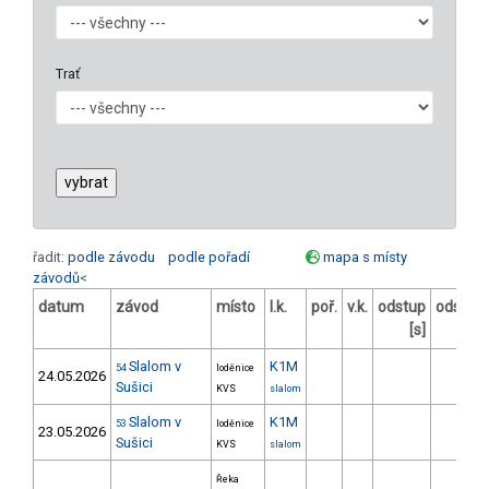
Trať
řadit:
podle závodu
podle pořadí
mapa s místy
závodů
<
datum
závod
místo
l.k.
poř.
v.k.
odstup
odstup
[s]
[%]
Slalom v
K1M
54
loděnice
24.05.2026
Sušici
KVS
slalom
Slalom v
K1M
53
loděnice
23.05.2026
Sušici
KVS
slalom
Řeka