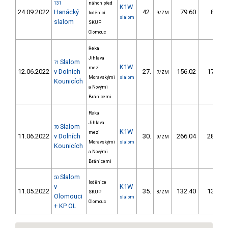
131
náhon před
K1W
24.09.2022
Hanácký
42.
79.60
80,6
loděnicí
9/ZM
slalom
slalom
SKUP
Olomouc
Řeka
Jihlava
Slalom
71
K1W
mezi
12.06.2022
v Dolních
27.
156.02
173,3
7/ZM
Moravskými
slalom
Kounicích
a Novými
Bránicemi
Reka
Jihlava
Slalom
70
K1W
mezi
11.06.2022
v Dolních
30.
266.04
285,9
9/ZM
Moravskými
slalom
Kounicích
a Novými
Bránicemi
Slalom
50
loděnice
v
K1W
11.05.2022
35.
132.40
133,2
SKUP
8/ZM
Olomouci
slalom
Olomouc
+ KP OL