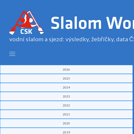
vodní slalom a sjezd: výsledky, žebříčky, data
2026
2025
2024
2023
2022
2021
2020
2019