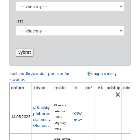
Trať
řadit:
podle závodu
podle pořadí
mapa s místy
závodů
<
datum
závod
místo
l.k.
poř.
v.k.
odstup
odstup
[s]
[%]
Olomouc-
Krajský
50
loděnice
přebor ve
K1W
14.05.2025
SKUP,
slalomu v
slalom
Mlýnský
Olomouci
potok
řeka Sázava