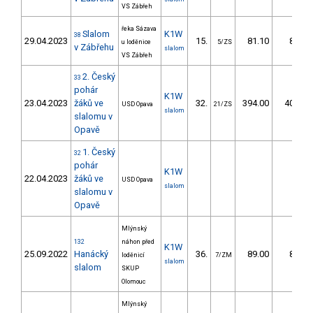
VS Zábřeh
řeka Sázava
Slalom
K1W
38
29.04.2023
15.
81.10
82,0
u loděnice
5/ZS
v Zábřehu
slalom
VS Zábřeh
2. Český
33
pohár
K1W
23.04.2023
žáků ve
32.
394.00
406,8
USD Opava
21/ZS
slalom
slalomu v
Opavě
1. Český
32
pohár
K1W
22.04.2023
žáků ve
USD Opava
slalom
slalomu v
Opavě
Mlýnský
132
náhon před
K1W
25.09.2022
Hanácký
36.
89.00
88,5
loděnicí
7/ZM
slalom
slalom
SKUP
Olomouc
Mlýnský