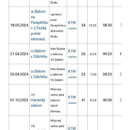
Brodu
Slalom
56
sportovní
na
areál
Paraplíčku
K1W
18.05.2024
54.
58.50
71,8
Paraplíčko u
15/ZS
+ 2.Český
slalom
Železného
pohár
Brodu
veteránů
řeka Sázava
Slalom
K1W
35
21.04.2024
26.
99.20
89,3
u loděnice
8/ZS
v Zábřehu
slalom
VS Zábřeh
řeka Sázava
Slalom
K1W
34
20.04.2024
23.
38.20
34,4
u loděnice
7/ZS
v Zábřehu
slalom
VS Zábřeh
Mlýnský
141
náhon před
K1W
01.10.2023
Hanácký
41.
40.00
39,1
loděnicí
8/ZS
slalom
slalom
SKUP
Olomouc
Mlýnský
140
náhon před
K1W