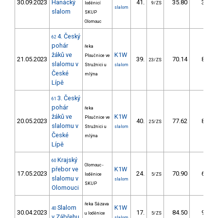
30.09.2023
Hanácký
41.
35.80
37,2
loděnicí
9/ZS
slalom
slalom
SKUP
Olomouc
4. Český
62
pohár
řeka
žáků ve
K1W
Ploučnice ve
21.05.2023
39.
70.14
85,6
23/ZS
slalomu v
Stružnici u
slalom
České
mlýna
Lípě
3. Český
61
pohár
řeka
žáků ve
K1W
Ploučnice ve
20.05.2023
40.
77.62
88,3
25/ZS
slalomu v
Stružnici u
slalom
České
mlýna
Lípě
Krajský
60
Olomouc -
přebor ve
K1W
17.05.2023
24.
70.90
69,7
loděnice
5/ZS
slalomu v
slalom
SKUP
Olomouci
řeka Sázava
Slalom
K1W
40
30.04.2023
17.
84.50
90,4
u loděnice
5/ZS
v Zábřehu
slalom