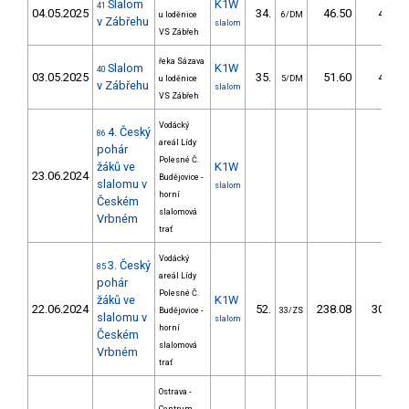
Slalom
K1W
41
04.05.2025
34.
46.50
40,6
u loděnice
6/DM
v Zábřehu
slalom
VS Zábřeh
řeka Sázava
Slalom
K1W
40
03.05.2025
35.
51.60
46,6
u loděnice
5/DM
v Zábřehu
slalom
VS Zábřeh
Vodácký
4. Český
86
areál Lídy
pohár
Polesné Č.
žáků ve
K1W
23.06.2024
Budějovice -
slalomu v
slalom
horní
Českém
slalomová
Vrbném
trať
Vodácký
3. Český
85
areál Lídy
pohár
Polesné Č.
žáků ve
K1W
22.06.2024
52.
238.08
300,9
Budějovice -
33/ZS
slalomu v
slalom
horní
Českém
slalomová
Vrbném
trať
Ostrava -