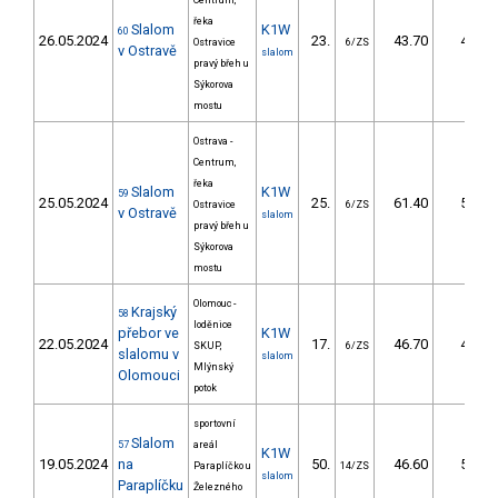
Centrum,
řeka
Slalom
K1W
60
26.05.2024
23.
43.70
40,4
Ostravice
6/ZS
v Ostravě
slalom
pravý břeh u
Sýkorova
mostu
Ostrava -
Centrum,
řeka
Slalom
K1W
59
25.05.2024
25.
61.40
53,5
Ostravice
6/ZS
v Ostravě
slalom
pravý břeh u
Sýkorova
mostu
Olomouc -
Krajský
58
loděnice
přebor ve
K1W
22.05.2024
17.
46.70
45,2
SKUP,
6/ZS
slalomu v
slalom
Mlýnský
Olomouci
potok
sportovní
Slalom
57
areál
K1W
19.05.2024
na
50.
46.60
51,3
Paraplíčko u
14/ZS
slalom
Paraplíčku
Železného