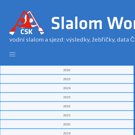
vodní slalom a sjezd: výsledky, žebříčky, data
2026
2025
2024
2023
2022
2021
2020
2019