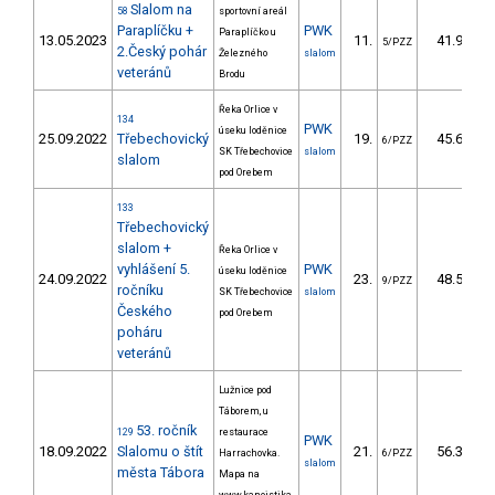
Slalom na
58
sportovní areál
Paraplíčku +
PWK
Paraplíčko u
13.05.2023
11.
41.90
5/PZZ
2.Český pohár
Železného
slalom
veteránů
Brodu
Řeka Orlice v
134
PWK
úseku loděnice
25.09.2022
Třebechovický
19.
45.69
6/PZZ
SK Třebechovice
slalom
slalom
pod Orebem
133
Třebechovický
slalom +
Řeka Orlice v
vyhlášení 5.
PWK
úseku loděnice
24.09.2022
23.
48.50
9/PZZ
ročníku
SK Třebechovice
slalom
Českého
pod Orebem
poháru
veteránů
Lužnice pod
Táborem, u
53. ročník
129
restaurace
PWK
18.09.2022
Slalomu o štít
21.
56.33
Harrachovka.
6/PZZ
slalom
města Tábora
Mapa na