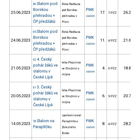
Slalom pod
86
Řeka Radbuza
Borskou
PWK
pod Borskou
25.06.2023
17.
26.20
7/PZZ
přehradou +
přehradou v
slalom
ČP předžáků
Plzni
Slalom pod
85
Řeka Radbuza
Borskou
PWK
pod Borskou
24.06.2023
11.
21.60
4/PZZ
přehradou +
přehradou v
slalom
ČP předžáků
Plzni
4. Český
62
řeka Ploučnice
pohár žáků ve
PWK
21.05.2023
4.
18.88
ve Stružnici u
3/PZZ
slalomu v
slalom
mlýna
České Lípě
3. Český
61
řeka Ploučnice
pohár žáků ve
PWK
20.05.2023
6.
20.75
ve Stružnici u
5/PZZ
slalomu v
slalom
mlýna
České Lípě
sportovní areál
Slalom na
PWK
59
Paraplíčko u
14.05.2023
8.
28.20
4/PZZ
Paraplíčku
Železného
slalom
Brodu