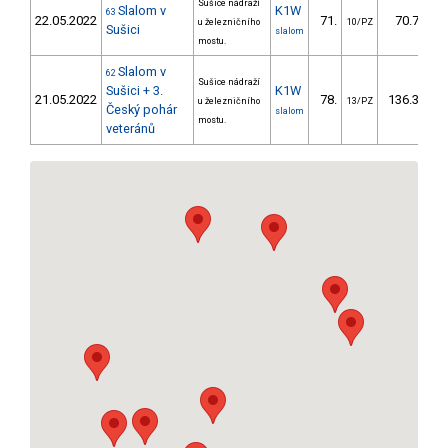
Sušice nádraží
Slalom v
K1W
63
22.05.2022
71.
70.74
u železničního
10/PZ
Sušici
slalom
mostu.
Slalom v
62
Sušice nádraží
Sušici + 3.
K1W
21.05.2022
78.
136.32
u železničního
13/PZ
Český pohár
slalom
mostu.
veteránů