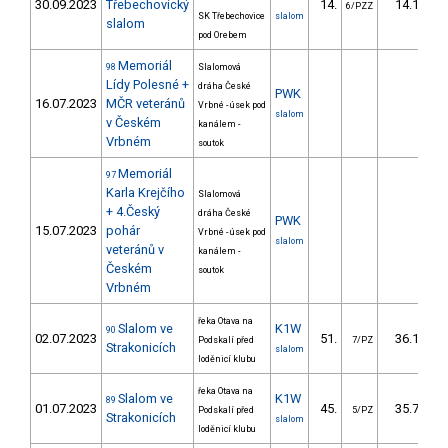
30.09.2023
Třebechovický
14.
14.10
6/PZZ
SK Třebechovice
slalom
slalom
pod Orebem
Memoriál
98
Slalomová
Lídy Polesné +
dráha České
PWK
16.07.2023
MČR veteránů
Vrbné - úsek pod
slalom
v Českém
kanálem -
Vrbném
soutok
Memoriál
97
Karla Krejčího
Slalomová
+ 4.Český
dráha České
PWK
15.07.2023
pohár
Vrbné - úsek pod
slalom
veteránů v
kanálem -
Českém
soutok
Vrbném
řeka Otava na
Slalom ve
K1W
90
02.07.2023
51.
36.18
Podskalí před
7/PZ
Strakonicích
slalom
loděnicí klubu
řeka Otava na
Slalom ve
K1W
89
01.07.2023
45.
35.72
Podskalí před
5/PZ
Strakonicích
slalom
loděnicí klubu