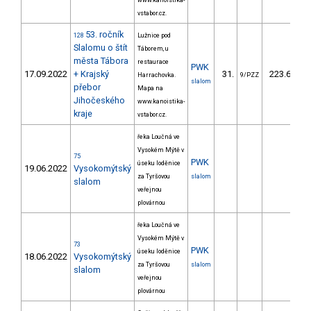
www.kanoistika-
vstabor.cz.
53. ročník
128
Lužnice pod
Slalomu o štít
Táborem, u
města Tábora
restaurace
PWK
17.09.2022
+ Krajský
31.
223.68
Harrachovka.
9/PZZ
slalom
přebor
Mapa na
Jihočeského
www.kanoistika-
kraje
vstabor.cz.
řeka Loučná ve
Vysokém Mýtě v
75
PWK
úseku loděnice
19.06.2022
Vysokomýtský
za Tyršovou
slalom
slalom
veřejnou
plovárnou
řeka Loučná ve
Vysokém Mýtě v
73
PWK
úseku loděnice
18.06.2022
Vysokomýtský
za Tyršovou
slalom
slalom
veřejnou
plovárnou