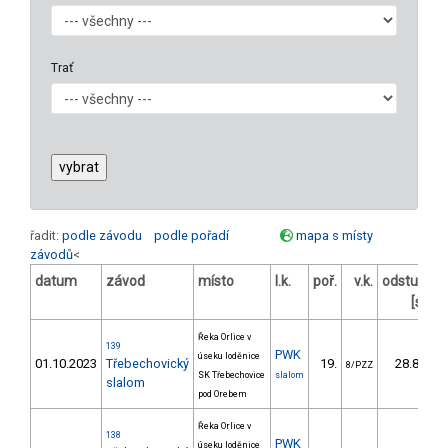
Trať
řadit:
podle závodu
podle pořadí
mapa s místy
závodů
<
datum
závod
místo
l.k.
poř.
v.k.
odstup
o
[s]
Řeka Orlice v
139
PWK
úseku loděnice
01.10.2023
Třebechovický
19.
28.80
8/PZZ
SK Třebechovice
slalom
slalom
pod Orebem
Řeka Orlice v
138
PWK
úseku loděnice