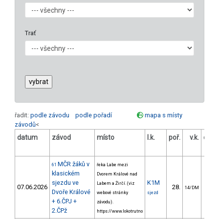
Trať
řadit:
podle závodu
podle pořadí
mapa s místy
závodů
<
datum
závod
místo
l.k.
poř.
v.k.
odst
MČR žáků v
61
řeka Labe mezi
klasickém
Dvorem Králové nad
sjezdu ve
K1M
Labem a Žirčí. (viz
07.06.2026
28.
140.
14/DM
Dvoře Králové
webové stránky
sjezd
+ 6.ČPJ +
závodu).
2.ČPž
https://www.lokotrutno