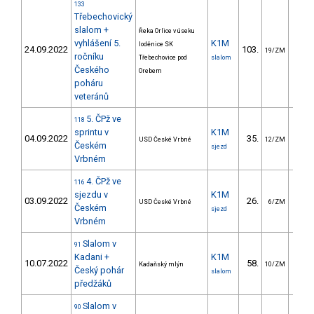
133
Třebechovický
slalom +
Řeka Orlice v úseku
vyhlášení 5.
K1M
loděnice SK
24.09.2022
103.
41.
19/ZM
ročníku
Třebechovice pod
slalom
Českého
Orebem
poháru
veteránů
5. ČPž ve
118
sprintu v
K1M
04.09.2022
35.
12.
USD České Vrbné
12/ZM
Českém
sjezd
Vrbném
4. ČPž ve
116
sjezdu v
K1M
03.09.2022
26.
68.
USD České Vrbné
6/ZM
Českém
sjezd
Vrbném
Slalom v
91
Kadani +
K1M
10.07.2022
58.
47.
Kadaňský mlýn
10/ZM
Český pohár
slalom
předžáků
Slalom v
90