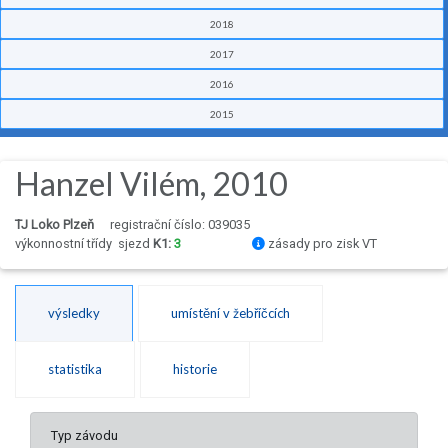
2018
2017
2016
2015
Hanzel Vilém, 2010
TJ Loko Plzeň
registrační číslo: 039035
výkonnostní třídy
sjezd
K1:
3
zásady pro zisk VT
výsledky
umístění v žebříčcích
statistika
historie
Typ závodu