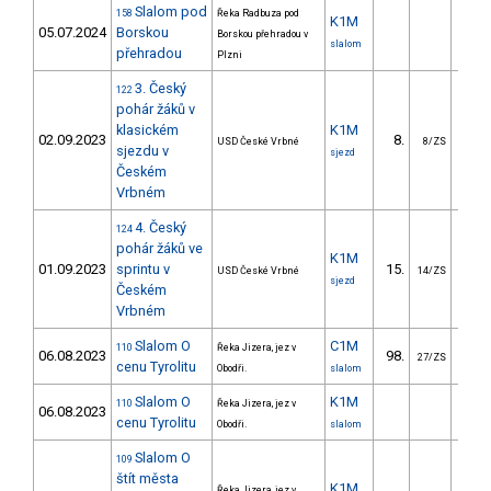
Slalom pod
158
Řeka Radbuza pod
K1M
05.07.2024
Borskou
Borskou přehradou v
slalom
přehradou
Plzni
3. Český
122
pohár žáků v
klasickém
K1M
02.09.2023
8.
34.
USD České Vrbné
8/ZS
sjezdu v
sjezd
Českém
Vrbném
4. Český
124
pohár žáků ve
K1M
01.09.2023
sprintu v
15.
8.
USD České Vrbné
14/ZS
sjezd
Českém
Vrbném
Slalom O
C1M
110
Řeka Jizera, jez v
06.08.2023
98.
114.
27/ZS
cenu Tyrolitu
Obodři.
slalom
Slalom O
K1M
110
Řeka Jizera, jez v
06.08.2023
cenu Tyrolitu
Obodři.
slalom
Slalom O
109
štít města
K1M
Řeka Jizera, jez v