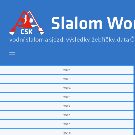
vodní slalom a sjezd: výsledky, žebříčky, data
2026
2025
2024
2023
2022
2021
2020
2019