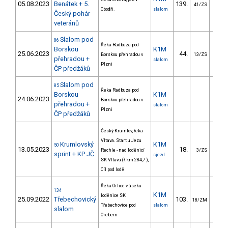
05.08.2023
Benátek + 5.
139.
42.
41/ZS
Obodři.
slalom
Český pohár
veteránů
Slalom pod
86
Řeka Radbuza pod
Borskou
K1M
25.06.2023
44.
33.
Borskou přehradou v
13/ZS
přehradou +
slalom
Plzni
ČP předžáků
Slalom pod
85
Řeka Radbuza pod
Borskou
K1M
24.06.2023
Borskou přehradou v
přehradou +
slalom
Plzni
ČP předžáků
Český Krumlov, řeka
Vltava. Start u Jezu
Krumlovský
K1M
50
13.05.2023
18.
11.
Rechle - nad loděnicí
3/ZS
sprint + KP JČ
sjezd
SK Vltava (ř.km 284,7 ),
Cíl pod lodě
Řeka Orlice v úseku
134
K1M
loděnice SK
25.09.2022
Třebechovický
103.
48.
18/ZM
Třebechovice pod
slalom
slalom
Orebem