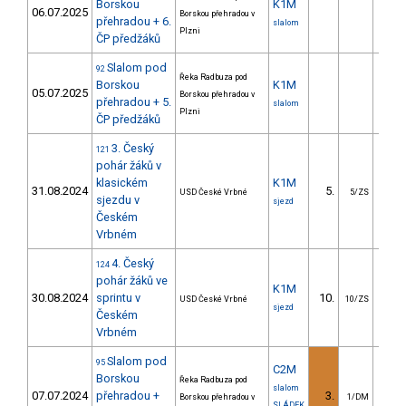
Borskou
K1M
06.07.2025
Borskou přehradou v
přehradou + 6.
slalom
Plzni
ČP předžáků
Slalom pod
92
Řeka Radbuza pod
Borskou
K1M
05.07.2025
Borskou přehradou v
přehradou + 5.
slalom
Plzni
ČP předžáků
3. Český
121
pohár žáků v
klasickém
K1M
31.08.2024
5.
15.
USD České Vrbné
5/ZS
sjezdu v
sjezd
Českém
Vrbném
4. Český
124
pohár žáků ve
K1M
30.08.2024
sprintu v
10.
4.
USD České Vrbné
10/ZS
sjezd
Českém
Vrbném
Slalom pod
95
C2M
Borskou
Řeka Radbuza pod
slalom
07.07.2024
přehradou +
3.
11.
Borskou přehradou v
1/DM
SLÁDEK