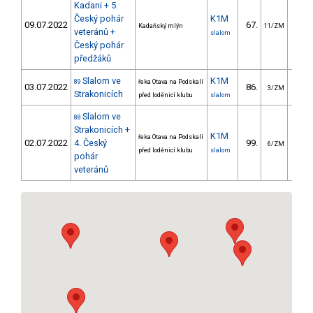
Kadani + 5.
Český pohár
K1M
09.07.2022
67.
49.
Kadaňský mlýn
11/ZM
veteránů +
slalom
Český pohár
předžáků
Slalom ve
K1M
89
řeka Otava na Podskalí
03.07.2022
86.
49.
3/ZM
Strakonicích
před loděnicí klubu
slalom
Slalom ve
88
Strakonicích +
K1M
řeka Otava na Podskalí
02.07.2022
4. Český
99.
51.
6/ZM
před loděnicí klubu
slalom
pohár
veteránů