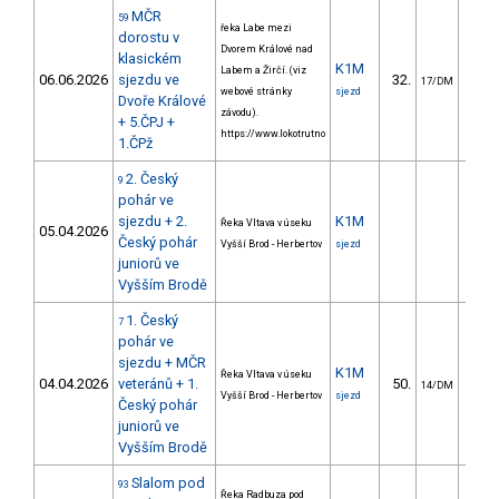
MČR
59
řeka Labe mezi
dorostu v
Dvorem Králové nad
klasickém
K1M
Labem a Žirčí. (viz
06.06.2026
sjezdu ve
32.
133.
17/DM
webové stránky
sjezd
Dvoře Králové
závodu).
+ 5.ČPJ +
https://www.lokotrutno
1.ČPž
2. Český
9
pohár ve
sjezdu + 2.
K1M
Řeka Vltava v úseku
05.04.2026
Český pohár
Vyšší Brod - Herbertov
sjezd
juniorů ve
Vyšším Brodě
1. Český
7
pohár ve
sjezdu + MČR
K1M
Řeka Vltava v úseku
04.04.2026
veteránů + 1.
50.
208.
14/DM
Vyšší Brod - Herbertov
sjezd
Český pohár
juniorů ve
Vyšším Brodě
Slalom pod
93
Řeka Radbuza pod