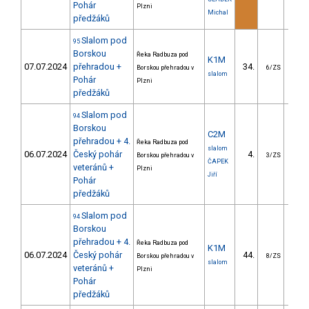
Pohár
Plzni
Michal
předžáků
Slalom pod
95
Borskou
Řeka Radbuza pod
K1M
07.07.2024
přehradou +
34.
39.
Borskou přehradou v
6/ZS
slalom
Pohár
Plzni
předžáků
Slalom pod
94
Borskou
C2M
přehradou + 4.
Řeka Radbuza pod
slalom
06.07.2024
Český pohár
4.
19.
Borskou přehradou v
3/ZS
ČAPEK
veteránů +
Plzni
Jiří
Pohár
předžáků
Slalom pod
94
Borskou
přehradou + 4.
Řeka Radbuza pod
K1M
06.07.2024
Český pohár
44.
32.
Borskou přehradou v
8/ZS
slalom
veteránů +
Plzni
Pohár
předžáků