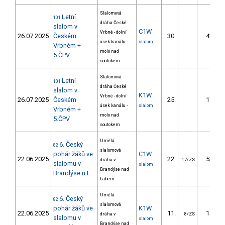
Slalomová
Letní
101
dráha České
slalom v
C1W
Vrbné - dolní
26.07.2025
Českém
30.
42.37
úsek kanálu -
slalom
Vrbném +
molo nad
5.ČPV
soutokem
Slalomová
Letní
101
dráha České
slalom v
K1W
Vrbné - dolní
26.07.2025
Českém
25.
17.80
úsek kanálu -
slalom
Vrbném +
molo nad
5.ČPV
soutokem
Umělá
6. Český
82
slalomová
pohár žáků ve
C1W
22.06.2025
22.
53.82
dráha v
17/ZS
slalomu v
slalom
Brandýse nad
Brandýse n.L.
Labem.
Umělá
6. Český
82
slalomová
pohár žáků ve
K1W
22.06.2025
11.
14.71
dráha v
8/ZS
slalomu v
slalom
Brandýse nad