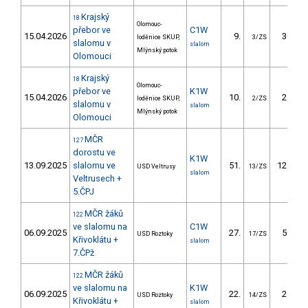
Krajský
18
Olomouc-
přebor ve
C1W
15.04.2026
9.
30.80
loděnice SKUP,
3/ZS
slalomu v
slalom
Mlýnský potok
Olomouci
Krajský
18
Olomouc-
přebor ve
K1W
15.04.2026
10.
21.50
loděnice SKUP,
2/ZS
slalomu v
slalom
Mlýnský potok
Olomouci
MČR
127
dorostu ve
K1W
13.09.2025
slalomu ve
51.
127.52
USD Veltrusy
13/ZS
slalom
Veltrusech +
5.ČPJ
MČR žáků
122
ve slalomu na
C1W
06.09.2025
27.
50.36
USD Roztoky
17/ZS
Křivoklátu +
slalom
7.ČPž
MČR žáků
122
ve slalomu na
K1W
06.09.2025
22.
26.57
USD Roztoky
14/ZS
Křivoklátu +
slalom