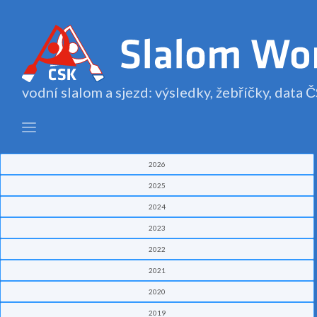
vodní slalom a sjezd: výsledky, žebříčky, data
2026
2025
2024
2023
2022
2021
2020
2019