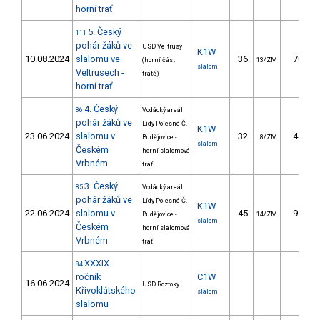
horní trať
5. Český
111
pohár žáků ve
USD Veltrusy
K1W
10.08.2024
slalomu ve
36.
70.25
(horní část
13/ZM
slalom
Veltrusech -
tratě)
horní trať
4. Český
86
Vodácký areál
pohár žáků ve
Lídy Polesné Č.
K1W
23.06.2024
slalomu v
32.
44.77
Budějovice -
8/ZM
slalom
Českém
horní slalomová
Vrbném
trať
3. Český
85
Vodácký areál
pohár žáků ve
Lídy Polesné Č.
K1W
22.06.2024
slalomu v
45.
91.71
Budějovice -
14/ZM
slalom
Českém
horní slalomová
Vrbném
trať
XXXIX.
84
ročník
C1W
16.06.2024
USD Roztoky
Křivoklátského
slalom
slalomu