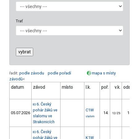
Trať
řadit:
podle závodu
podle pořadí
mapa s místy
závodů
<
datum
závod
místo
l.k.
poř.
v.k.
odstup
[s]
6. Český
83
pohár žáků ve
C1W
05.07.2026
14.
16.10
12/ZS
slalomu ve
slalom
Strakonicích
6. Český
83
pohár žáků ve
K1W