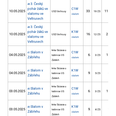
3. Český
48
pohár žáků ve
C1W
10.05.2025
33.
116.43
USD Veltrusy
19/ZS
slalomu ve
slalom
Veltrusech
3. Český
48
pohár žáků ve
K1W
10.05.2025
16.
20.82
USD Veltrusy
12/ZS
slalomu ve
slalom
Veltrusech
řeka Sázava u
Slalom v
C1W
41
04.05.2025
6.
18.70
loděnice VS
3/ZS
Zábřehu
slalom
Zábřeh
řeka Sázava u
Slalom v
K1W
41
04.05.2025
9.
6.20
loděnice VS
5/ZS
Zábřehu
slalom
Zábřeh
řeka Sázava u
Slalom v
C1W
40
03.05.2025
6.
17.10
loděnice VS
3/ZS
Zábřehu
slalom
Zábřeh
řeka Sázava u
Slalom v
K1W
40
03.05.2025
9.
9.20
loděnice VS
4/ZS
Zábřehu
slalom
Zábřeh