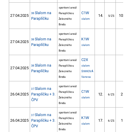
sportovní areál
Slalom na
C1W
38
Paraplíčko u
27.04.2025
14.
102.20
5/ZS
Paraplíčku
Železného
slalom
Brodu
sportovní areál
Slalom na
K1W
38
Paraplíčko u
27.04.2025
Paraplíčku
Železného
slalom
Brodu
C2X
sportovní areál
Slalom na
38
Paraplíčko u
slalom
27.04.2025
Paraplíčku
Železného
ŠIMKOVÁ
Brodu
Vanesa
sportovní areál
Slalom na
37
C1W
Paraplíčko u
26.04.2025
Paraplíčku + 3.
12.
21.80
6/ZS
Železného
slalom
ČPV
Brodu
sportovní areál
Slalom na
37
K1W
Paraplíčko u
26.04.2025
Paraplíčku + 3.
17.
19.10
6/ZS
Železného
slalom
ČPV
Brodu