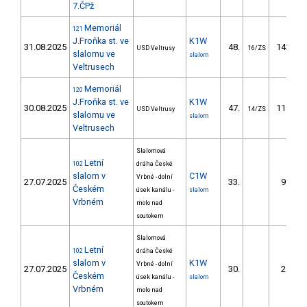
7.ČPž
Memoriál
121
J.Froňka st. ve
K1W
31.08.2025
48.
142.50
USD Veltrusy
16/ZS
slalomu ve
slalom
Veltrusech
Memoriál
120
J.Froňka st. ve
K1W
30.08.2025
47.
119.46
USD Veltrusy
14/ZS
slalomu ve
slalom
Veltrusech
Slalomová
Letní
102
dráha České
slalom v
C1W
Vrbné - dolní
27.07.2025
33.
99.98
Českém
úsek kanálu -
slalom
Vrbném
molo nad
soutokem
Slalomová
Letní
102
dráha České
slalom v
K1W
Vrbné - dolní
27.07.2025
30.
29.27
Českém
úsek kanálu -
slalom
Vrbném
molo nad
soutokem