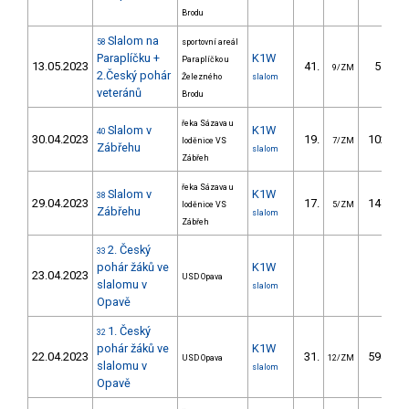
Brodu
Slalom na
58
sportovní areál
Paraplíčku +
K1W
Paraplíčko u
13.05.2023
41.
55.80
9/ZM
2.Český pohár
Železného
slalom
veteránů
Brodu
řeka Sázava u
Slalom v
K1W
40
30.04.2023
19.
102.30
loděnice VS
7/ZM
Zábřehu
slalom
Zábřeh
řeka Sázava u
Slalom v
K1W
38
29.04.2023
17.
147.70
loděnice VS
5/ZM
Zábřehu
slalom
Zábřeh
2. Český
33
pohár žáků ve
K1W
23.04.2023
USD Opava
slalomu v
slalom
Opavě
1. Český
32
pohár žáků ve
K1W
22.04.2023
31.
594.90
USD Opava
12/ZM
slalomu v
slalom
Opavě