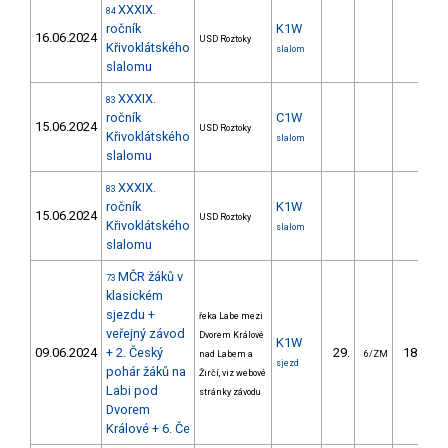
XXXIX.
84
ročník
K1W
16.06.2024
USD Roztoky
Křivoklátského
slalom
slalomu
XXXIX.
83
ročník
C1W
15.06.2024
USD Roztoky
Křivoklátského
slalom
slalomu
XXXIX.
83
ročník
K1W
15.06.2024
USD Roztoky
Křivoklátského
slalom
slalomu
MČR žáků v
73
klasickém
sjezdu +
řeka Labe mezi
veřejný závod
Dvorem Králové
K1W
09.06.2024
+ 2. Český
29.
185.98
nad Labem a
6/ZM
sjezd
pohár žáků na
Žirčí, viz webové
Labi pod
stránky závodu
Dvorem
Králové + 6. Če