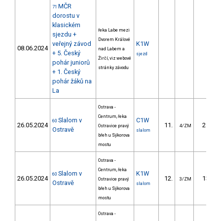
MČR
71
dorostu v
klasickém
řeka Labe mezi
sjezdu +
Dvorem Králové
veřejný závod
K1W
08.06.2024
nad Labem a
+ 5. Český
sjezd
Žirčí, viz webové
pohár juniorů
stránky závodu
+ 1. Český
pohár žáků na
La
Ostrava -
Centrum, řeka
Slalom v
C1W
60
26.05.2024
11.
25.50
Ostravice pravý
4/ZM
Ostravě
slalom
břeh u Sýkorova
mostu
Ostrava -
Centrum, řeka
Slalom v
K1W
60
26.05.2024
12.
13.30
Ostravice pravý
3/ZM
Ostravě
slalom
břeh u Sýkorova
mostu
Ostrava -