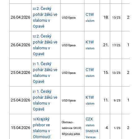
2. Český
32
pohár žáků ve
C1W
26.04.2026
18.
23.89
USD Opava
15/ZS
slalomu v
slalom
Opavě
2. Český
32
pohár žáků ve
K1W
26.04.2026
21.
17.46
USD Opava
17/ZS
slalomu v
slalom
Opavě
1. Český
31
pohár žáků ve
C1W
25.04.2026
15.
27.14
USD Opava
13/ZS
slalomu v
slalom
Opavě
1. Český
31
pohár žáků ve
K1W
25.04.2026
11.
11.97
USD Opava
9/ZS
slalomu v
slalom
Opavě
Krajský
C2X
18
Olomouc-
přebor ve
slalom
15.04.2026
4.
21.90
loděnice SKUP,
1/ZS
slalomu v
ŠIMKOVÁ
Mlýnský potok
Olomouci
Vanesa