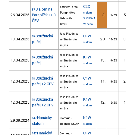
C2X
sportovní areál
Slalom na
37
Paraplíčko u
slalom
26.04.2025
Paraplíčku + 3.
3.
57.80
1/ZS
Železného
ŠIMKOVÁ
ČPV
Brodu
Vanesa
řeka Ploučnice
Stružnická
C1W
19
13.04.2025
20.
34.10
ve Stružnici u
14/ZS
peřej
slalom
mlýna
řeka Ploučnice
Stružnická
K1W
19
13.04.2025
13.
11.40
ve Stružnici u
9/ZS
peřej
slalom
mlýna
řeka Ploučnice
Stružnická
C1W
18
12.04.2025
11.
26.60
ve Stružnici u
8/ZS
peřej +2.ČPV
slalom
mlýna
řeka Ploučnice
Stružnická
K1W
18
12.04.2025
12.
13.80
ve Stružnici u
5/ZS
peřej +2.ČPV
slalom
mlýna
Hanácký
K1W
147
Olomouc -
29.09.2024
slalom
loděnice SKUP
slalom
Hanácký
C1W
147
Olomouc -