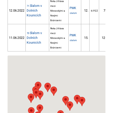
Řeka Jihlava
Slalom v
71
mezi
PWK
12.06.2022
Dolních
12.
73.02
Moravskými a
6/PZZ
slalom
Kounicích
Novými
Bránicemi
Reka Jihlava
Slalom v
70
mezi
PWK
11.06.2022
Dolních
15.
128.07
Moravskými a
slalom
Kounicích
Novými
Bránicemi