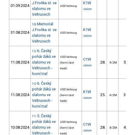
J.Froňka st. ve
K1W
01.09.2024
USD Veltrusy
slalomu ve
slalom
Veltrusech
Memoriál
126
J.Froňka st. ve
K1W
31.08.2024
USD Veltrusy
slalomu ve
slalom
Veltrusech
6. Český
112
pohár žáků ve
USD Veltrusy
C1W
11.08.2024
slalomu ve
28.
52.55
(horní část
9/ZM
slalom
Veltrusech -
tratě)
horní trať
6. Český
112
pohár žáků ve
USD Veltrusy
K1W
11.08.2024
slalomu ve
25.
31.64
(horní část
6/ZM
slalom
Veltrusech -
tratě)
horní trať
5. Český
111
pohár žáků ve
USD Veltrusy
C1W
10.08.2024
slalomu ve
28.
42.97
(horní část
8/ZM
slalom
Veltrusech -
tratě)