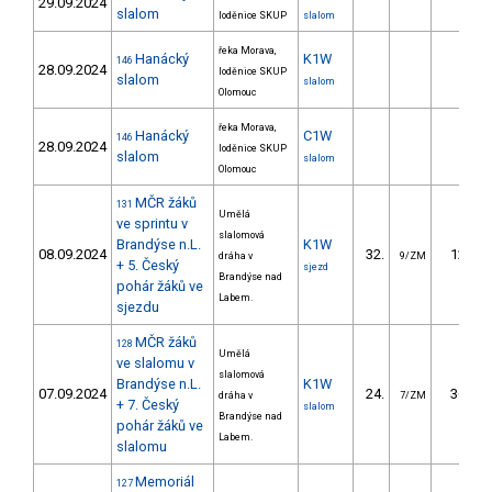
29.09.2024
slalom
loděnice SKUP
slalom
řeka Morava,
Hanácký
K1W
146
28.09.2024
loděnice SKUP
slalom
slalom
Olomouc
řeka Morava,
Hanácký
C1W
146
28.09.2024
loděnice SKUP
slalom
slalom
Olomouc
MČR žáků
131
Umělá
ve sprintu v
slalomová
Brandýse n.L.
K1W
08.09.2024
32.
12.81
dráha v
9/ZM
+ 5. Český
sjezd
Brandýse nad
pohár žáků ve
Labem.
sjezdu
MČR žáků
128
Umělá
ve slalomu v
slalomová
Brandýse n.L.
K1W
07.09.2024
24.
36.95
dráha v
7/ZM
+ 7. Český
slalom
Brandýse nad
pohár žáků ve
Labem.
slalomu
Memoriál
127