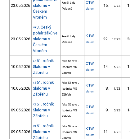
C1W
Areál Lídy
23.05.2026
slalomu v
15.
19.37
12/ZS
Polesné
slalom
Českém
Vrbném
3. Český
49
pohár žáků ve
K1W
Areál Lídy
23.05.2026
slalomu v
22.
23.68
17/ZS
Polesné
slalom
Českém
Vrbném
61. ročník
45
řeka Sázava u
C1W
10.05.2026
Slalomu v
14.
15.60
loděnice VS
6/ZS
slalom
Zábřehu
Zábřeh
61. ročník
45
řeka Sázava u
K1W
10.05.2026
Slalomu v
8.
11.30
loděnice VS
1/ZS
slalom
Zábřehu
Zábřeh
61. ročník
43
řeka Sázava u
C1W
09.05.2026
Slalomu v
9.
14.80
loděnice VS
5/ZS
slalom
Zábřehu
Zábřeh
61. ročník
43
řeka Sázava u
K1W
09.05.2026
Slalomu v
11.
9.50
loděnice VS
4/ZS
slalom
Zábřehu
Zábřeh