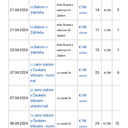
řeka Sázava u
Slalom v
C1W
35
21.04.2024
14.
39.90
loděnice VS
4/ZM
Zábřehu
slalom
Zábřeh
řeka Sázava u
Slalom v
K1W
35
21.04.2024
11.
12.10
loděnice VS
2/ZM
Zábřehu
slalom
Zábřeh
řeka Sázava u
Slalom v
K1W
34
20.04.2024
13.
13.40
loděnice VS
3/ZM
Zábřehu
slalom
Zábřeh
Jarní slalom
21
v Českém
K1W
07.04.2024
23.
61.02
viz závod 18
8/ZM
Vrbném - horní
slalom
trať
Jarní slalom
20
v Českém
K1W
07.04.2024
viz závod 18
Vrbném -
slalom
střední trať
Jarní slalom
19
v Českém
K1W
06.04.2024
24.
120.87
viz závod 18
10/ZM
Vrbném - horní
slalom