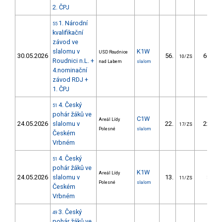
2. ČPJ
1. Národní
55
kvalifikační
závod ve
slalomu v
K1W
USD Roudnice
30.05.2026
56.
60.17
10/ZS
Roudnici n.L. +
nad Labem
slalom
4.nominační
závod RDJ +
1. ČPJ
4. Český
51
pohár žáků ve
C1W
Areál Lídy
24.05.2026
slalomu v
22.
22.75
17/ZS
Polesné
slalom
Českém
Vrbném
4. Český
51
pohár žáků ve
K1W
Areál Lídy
24.05.2026
slalomu v
13.
8.44
11/ZS
Polesné
slalom
Českém
Vrbném
3. Český
49
pohár žáků ve