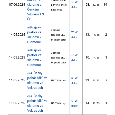
Vodácký areál
K1W
07.06.2025
slalomu v
58.
197.66
Lídy Polesné Č.
12/ZS
slalom
Českém
Budějovice
Vrbném + 3.
ČPJ
Krajský
50
Olomouc-
přebor ve
C1W
14.05.2025
13.
29.30
loděnice SKUP,
5/ZS
slalomu v
slalom
Mlýnský potok
Olomouci
Krajský
50
Olomouc-
přebor ve
K1W
14.05.2025
10.
17.90
loděnice SKUP,
4/ZS
slalomu v
slalom
Mlýnský potok
Olomouci
4. Český
49
pohár žáků ve
C1W
11.05.2025
33.
70.83
USD Veltrusy
20/ZS
slalomu ve
slalom
Veltrusech
4. Český
49
pohár žáků ve
K1W
11.05.2025
14.
13.74
USD Veltrusy
12/ZS
slalomu ve
slalom
Veltrusech