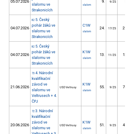
05.07.2026
9.
8.64
9/ZS
slalomu ve
slalom
Strakonicích
5. Český
82
pohár žáků ve
C1W
04.07.2026
24.
20.79
17/ZS
slalomu ve
slalom
Strakonicích
5. Český
82
pohár žáků ve
K1W
04.07.2026
13.
12.12
11/ZS
slalomu ve
slalom
Strakonicích
4. Národní
73
kvalifikační
závod ve
K1W
21.06.2026
55.
73.62
USD Veltrusy
9/ZS
slalomu ve
slalom
Veltrusech + 4.
ČPJ
3. Národní
72
kvalifikační
závod ve
K1W
20.06.2026
51.
43.63
USD Veltrusy
9/ZS
slalomu ve
slalom
Veltrusech + 3.