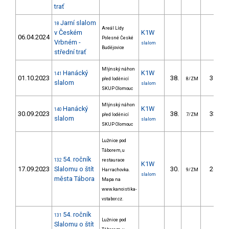
trať
Jarní slalom
18
Areál Lídy
v Českém
K1W
06.04.2024
Polesné České
Vrbném -
slalom
Budějovice
střední trať
Mlýnský náhon
Hanácký
K1W
141
01.10.2023
38.
34.40
před loděnicí
8/ZM
slalom
slalom
SKUP Olomouc
Mlýnský náhon
Hanácký
K1W
140
30.09.2023
38.
33.60
před loděnicí
7/ZM
slalom
slalom
SKUP Olomouc
Lužnice pod
Táborem, u
54. ročník
132
restaurace
K1W
17.09.2023
Slalomu o štít
30.
26.63
Harrachovka.
9/ZM
slalom
města Tábora
Mapa na
www.kanoistika-
vstabor.cz.
54. ročník
131
Lužnice pod
Slalomu o štít