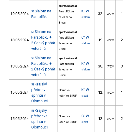
sportovní areál
Slalom na
K1W
57
Paraplíčko u
19.05.2024
32.
18.00
4/ZM
Paraplíčku
Železného
slalom
Brodu
Slalom na
56
sportovní areál
Paraplíčku +
C1W
Paraplíčko u
18.05.2024
19.
27.80
4/ZM
2.Český pohár
Železného
slalom
veteránů
Brodu
Slalom na
56
sportovní areál
Paraplíčku +
K1W
Paraplíčko u
18.05.2024
38.
32.50
7/ZM
2.Český pohár
Železného
slalom
veteránů
Brodu
Krajský
51
přebor ve
K1W
Olomouc -
15.05.2024
12.
19.30
5/ZM
sprintu v
loděnice SKUP
sjezd
Olomouci
Krajský
51
přebor ve
C1W
Olomouc -
15.05.2024
12.
29.90
3/ZM
sprintu v
loděnice SKUP
sjezd
Olomouci