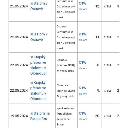
Centrum, řeka
Slalom v
C1W
59
25.05.2024
12.
37.50
Ostravice pravý
4/ZM
Ostravě
slalom
břeh u Sýkorova
mostu
Ostrava -
Centrum, řeka
Slalom v
K1W
59
25.05.2024
11.
21.50
Ostravice pravý
3/ZM
Ostravě
slalom
břeh u Sýkorova
mostu
Krajský
58
Olomouc -
přebor ve
C1W
22.05.2024
6.
28.30
loděnice SKUP,
1/ZM
slalomu v
slalom
Mlýnský potok
Olomouci
Krajský
58
Olomouc -
přebor ve
K1W
22.05.2024
9.
26.30
loděnice SKUP,
1/ZM
slalomu v
slalom
Mlýnský potok
Olomouci
sportovní areál
Slalom na
C1W
57
Paraplíčko u
19.05.2024
20.
23.00
4/ZM
Paraplíčku
Železného
slalom
Brodu