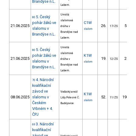
Brandýse n.L.
Labem.
Umělá
5. Český
80
slalomová
pohár žáků ve
C1W
21.06.2025
26.
55.79
dráha v
17/ZS
slalomu v
slalom
Brandýse nad
Brandýse n.L.
Labem.
Umělá
5. Český
80
slalomová
pohár žáků ve
K1W
21.06.2025
19.
29.66
dráha v
12/ZS
slalomu v
slalom
Brandýse nad
Brandýse n.L.
Labem.
4. Národní
70
kvalifikační
závod ve
Vodácký areál
K1W
08.06.2025
slalomu v
52.
190.20
Lídy Polesné Č.
11/ZS
slalom
Českém
Budějovice
Vrbném + 4.
ČPJ
3. Národní
69
kvalifikační
závod ve