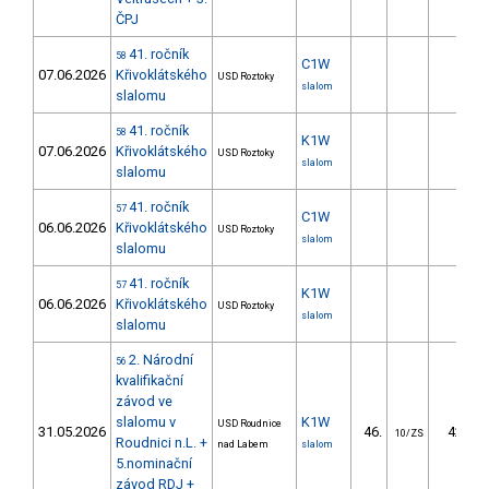
ČPJ
41. ročník
58
C1W
07.06.2026
Křivoklátského
USD Roztoky
slalom
slalomu
41. ročník
58
K1W
07.06.2026
Křivoklátského
USD Roztoky
slalom
slalomu
41. ročník
57
C1W
06.06.2026
Křivoklátského
USD Roztoky
slalom
slalomu
41. ročník
57
K1W
06.06.2026
Křivoklátského
USD Roztoky
slalom
slalomu
2. Národní
56
kvalifikační
závod ve
slalomu v
K1W
USD Roudnice
31.05.2026
46.
42.59
10/ZS
Roudnici n.L. +
nad Labem
slalom
5.nominační
závod RDJ +