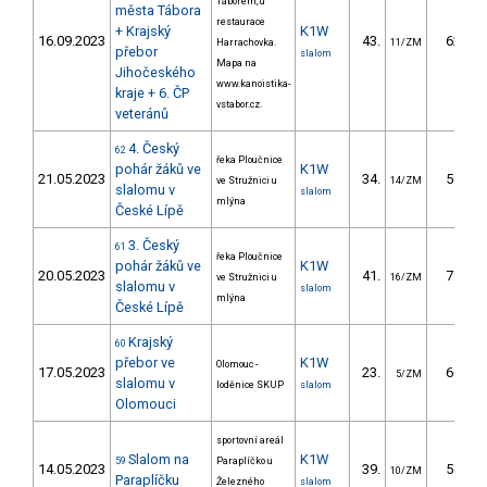
Táborem, u
města Tábora
restaurace
+ Krajský
K1W
16.09.2023
43.
62.11
Harrachovka.
11/ZM
přebor
slalom
Mapa na
Jihočeského
www.kanoistika-
kraje + 6. ČP
vstabor.cz.
veteránů
4. Český
62
řeka Ploučnice
pohár žáků ve
K1W
21.05.2023
34.
58.20
ve Stružnici u
14/ZM
slalomu v
slalom
mlýna
České Lípě
3. Český
61
řeka Ploučnice
pohár žáků ve
K1W
20.05.2023
41.
77.83
ve Stružnici u
16/ZM
slalomu v
slalom
mlýna
České Lípě
Krajský
60
přebor ve
K1W
Olomouc -
17.05.2023
23.
66.20
5/ZM
slalomu v
loděnice SKUP
slalom
Olomouci
sportovní areál
Slalom na
K1W
59
Paraplíčko u
14.05.2023
39.
51.10
10/ZM
Paraplíčku
Železného
slalom