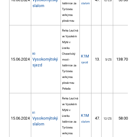
12/ZS
loděnice za
slalom
slalom
Tyršovou
veřejnou
plovárnou
Řeka Loučná
ve Vysokém
Mýtě v
úseku
80
Choceňský
K1M
15.06.2024
Vysokomýtský
13.
138.70
most -
5/ZS
sjezd
sjezd
loděnice za
Tyršovou
veřejnou
plovárnou
Pořada
Řeka Loučná
ve Vysokém
Mýtě v
81
K1M
úseku
15.06.2024
Vysokomýtský
47.
58.00
12/ZS
loděnice za
slalom
slalom
Tyršovou
veřejnou