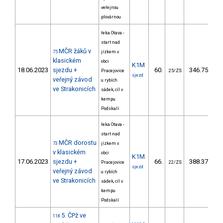
veřejnou
plovárnou
řeka Otava -
start nad
MČR žáků v
75
jízkem v
klasickém
obci
K1M
18.06.2023
sjezdu +
60.
346.75
Pracejovice
25/ZS
sjezd
veřejný závod
u rybích
ve Strakonicích
sádek, cíl v
kempu
Podskalí
řeka Otava -
start nad
MČR dorostu
73
jízkem v
v klasickém
obci
K1M
17.06.2023
sjezdu +
66.
388.37
Pracejovice
22/ZS
sjezd
veřejný závod
u rybích
ve Strakonicích
sádek, cíl v
kempu
Podskalí
5. ČPž ve
118