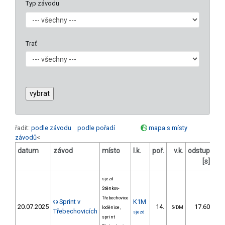
Typ závodu
Trať
řadit:
podle závodu
podle pořadí
mapa s místy
závodů
<
datum
závod
místo
l.k.
poř.
v.k.
odstup
od
[s]
sjezd
Štěnkov-
Třebechovice
Sprint v
K1M
99
20.07.2025
14.
17.60
loděnice ,
5/DM
Třebechovicích
sjezd
sprint