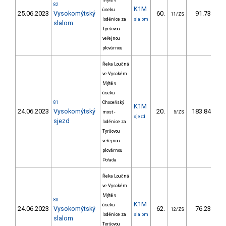
Mýtě v
82
K1M
úseku
25.06.2023
Vysokomýtský
60.
91.73
11/ZS
loděnice za
slalom
slalom
Tyršovou
veřejnou
plovárnou
Řeka Loučná
ve Vysokém
Mýtě v
úseku
81
Choceňský
K1M
24.06.2023
Vysokomýtský
20.
183.84
most -
5/ZS
sjezd
sjezd
loděnice za
Tyršovou
veřejnou
plovárnou
Pořada
Řeka Loučná
ve Vysokém
Mýtě v
80
K1M
úseku
24.06.2023
Vysokomýtský
62.
76.23
12/ZS
loděnice za
slalom
slalom
Tyršovou