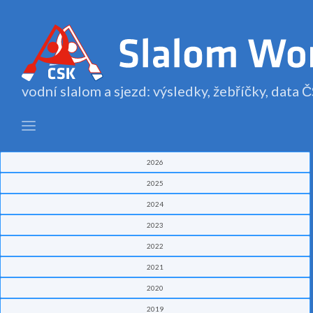
vodní slalom a sjezd: výsledky, žebříčky, data
2026
2025
2024
2023
2022
2021
2020
2019