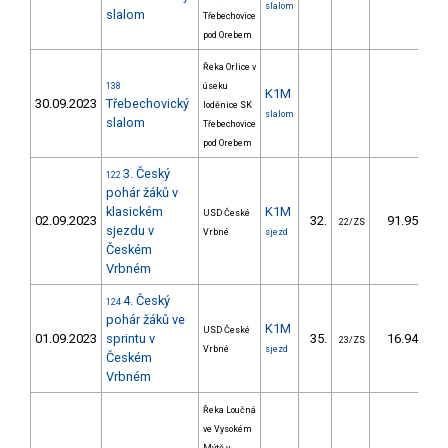
slalom
slalom
Třebechovice
pod Orebem
Řeka Orlice v
138
úseku
K1M
30.09.2023
Třebechovický
loděnice SK
slalom
slalom
Třebechovice
pod Orebem
3. Český
122
pohár žáků v
klasickém
K1M
USD České
02.09.2023
32.
91.95
22/ZS
sjezdu v
Vrbné
sjezd
Českém
Vrbném
4. Český
124
pohár žáků ve
K1M
USD České
01.09.2023
sprintu v
35.
16.94
23/ZS
Vrbné
sjezd
Českém
Vrbném
Řeka Loučná
ve Vysokém