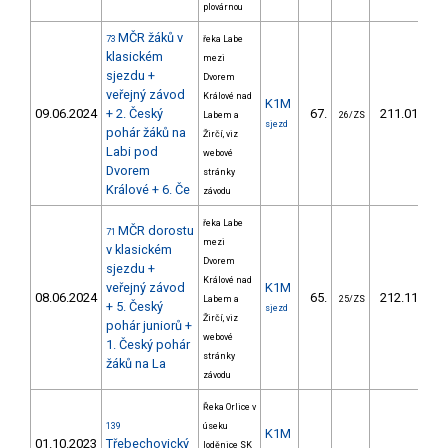
plovárnou
MČR žáků v
73
řeka Labe
klasickém
mezi
sjezdu +
Dvorem
veřejný závod
Králové nad
K1M
09.06.2024
+ 2. Český
67.
211.01
Labem a
26/ZS
sjezd
pohár žáků na
Žirčí, viz
Labi pod
webové
Dvorem
stránky
Králové + 6. Če
závodu
řeka Labe
MČR dorostu
71
mezi
v klasickém
Dvorem
sjezdu +
Králové nad
veřejný závod
K1M
08.06.2024
65.
212.11
Labem a
25/ZS
+ 5. Český
sjezd
Žirčí, viz
pohár juniorů +
webové
1. Český pohár
stránky
žáků na La
závodu
Řeka Orlice v
139
úseku
K1M
01.10.2023
Třebechovický
loděnice SK