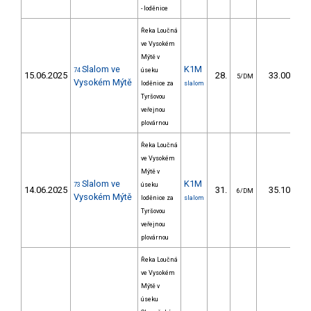
- loděnice
Řeka Loučná
ve Vysokém
Mýtě v
Slalom ve
K1M
74
úseku
15.06.2025
28.
33.00
5/DM
Vysokém Mýtě
loděnice za
slalom
Tyršovou
veřejnou
plovárnou
Řeka Loučná
ve Vysokém
Mýtě v
Slalom ve
K1M
73
úseku
14.06.2025
31.
35.10
6/DM
Vysokém Mýtě
loděnice za
slalom
Tyršovou
veřejnou
plovárnou
Řeka Loučná
ve Vysokém
Mýtě v
úseku