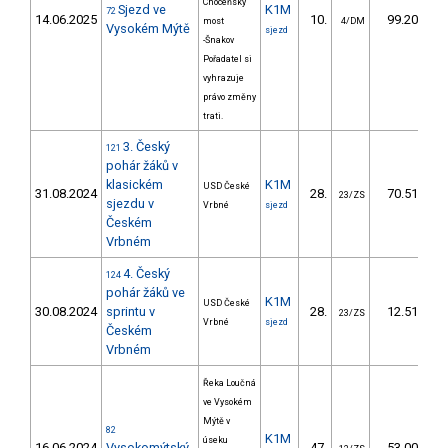
Choceňský
Sjezd ve
K1M
72
14.06.2025
10.
99.20
most
4/DM
Vysokém Mýtě
sjezd
-Šnakov
Pořadatel si
vyhrazuje
právo změny
trati.
3. Český
121
pohár žáků v
klasickém
K1M
USD České
31.08.2024
28.
70.51
23/ZS
sjezdu v
Vrbné
sjezd
Českém
Vrbném
4. Český
124
pohár žáků ve
K1M
USD České
30.08.2024
sprintu v
28.
12.51
23/ZS
Vrbné
sjezd
Českém
Vrbném
Řeka Loučná
ve Vysokém
Mýtě v
82
K1M
úseku
16.06.2024
Vysokomýtský
47.
53.00