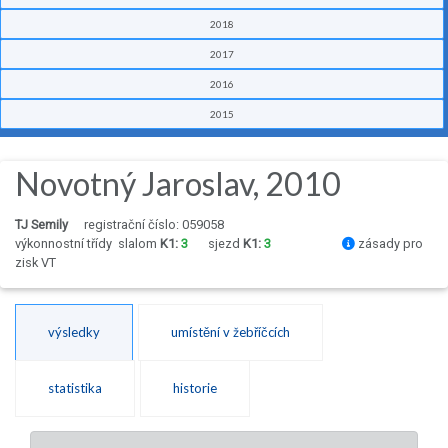
2018
2017
2016
2015
Novotný Jaroslav, 2010
TJ Semily
registrační číslo: 059058
výkonnostní třídy
slalom
K1:
3
sjezd
K1:
3
zásady pro
zisk VT
výsledky
umístění v žebříčcích
statistika
historie