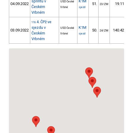
sprintu v
K1M
USD České
04.09.2022
51.
19.11
23/ZM
Českém
Vrbné
sjezd
Vrbném
4. ČPž ve
116
sjezdu v
K1M
USD České
03.09.2022
50.
140.42
24/ZM
Českém
Vrbné
sjezd
Vrbném