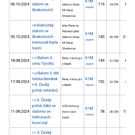
K1M
06.10.2024
slalom ve
119.
85.87
loděnicí klubu
24/ZM
slalom
Strakonicích
KK Otava
Strakonice
Klatovský
149
řeka Otava na
slalom ve
Podskalí před
K1M
05.10.2024
Strakonicích -
140.
244.45
loděnicí klubu
30/ZM
slalom
memoriál Karla
KK Otava
Vanči
Strakonice
Slalom O
K1M
115
Řeka Jizera, jez
18.08.2024
149.
84.77
31/ZM
cenu Tyrolitu
v Obodři.
slalom
Slalom O štít
114
města Benátek
K1M
Řeka Jizera, jez
17.08.2024
152.
46.84
22/ZM
+ 6. Český
v Obodři
slalom
pohár veteránů
6. Český
112
pohár žáků ve
USD Veltrusy
K1M
11.08.2024
slalomu ve
78.
150.83
(horní část
28/ZM
slalom
Veltrusech -
tratě)
horní trať
5. Český
111