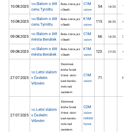
Slalom o štít
C1M
104
Řeka Jizera, jez
10.08.2025
54.
17.64
14/ZS
cenu Tyrolitu
v Obodři.
slalom
Slalom o štít
K1M
104
Řeka Jizera, jez
10.08.2025
115.
47.28
28/ZS
cenu Tyrolitu
v Obodři.
slalom
Slalom o štít
C1M
103
Řeka Jizera, jez
09.08.2025
66.
36.02
14/ZS
města Benátek
v Obodři
slalom
Slalom o štít
K1M
103
Řeka Jizera, jez
09.08.2025
123.
40.74
27/ZS
města Benátek
v Obodři
slalom
Slalomová
dráha České
Letní slalom
102
C1M
Vrbné - dolní
27.07.2025
v Českém
71.
84.05
úsek kanálu -
slalom
Vrbném
molo nad
soutokem
Slalomová
C2M
dráha České
Letní slalom
102
Vrbné - dolní
slalom
27.07.2025
v Českém
úsek kanálu -
HOŘENÍ
Vrbném
molo nad
Hynek
soutokem