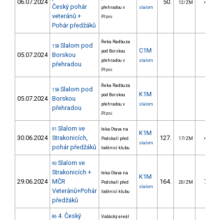
06.07.2024
50.
43.27
12/ZM
Český pohár
přehradou v
slalom
veteránů +
Plzni
Pohár předžáků
Řeka Radbuza
Slalom pod
158
C1M
pod Borskou
05.07.2024
Borskou
přehradou v
slalom
přehradou
Plzni
Řeka Radbuza
Slalom pod
158
K1M
pod Borskou
05.07.2024
Borskou
přehradou v
slalom
přehradou
Plzni
Slalom ve
91
řeka Otava na
K1M
30.06.2024
Strakonicích,
127.
42.23
Podskalí před
17/ZM
slalom
pohár předžáků
loděnicí klubu
Slalom ve
90
Strakonicích +
řeka Otava na
K1M
29.06.2024
MČR
164.
70.47
Podskalí před
20/ZM
slalom
Veteránů+Pohár
loděnicí klubu
předžáků
4. Český
86
Vodácký areál