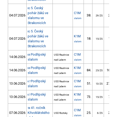
5. Český
82
pohár žáků ve
C1M
04.07.2026
38.
23.92
29/ZS
slalomu ve
slalom
Strakonicích
5. Český
82
pohár žáků ve
K1M
04.07.2026
18.
13.61
15/ZS
slalomu ve
slalom
Strakonicích
Podřipský
C1M
68
USD Roudnice
14.06.2026
slalom
nad Labem
slalom
Podřipský
K1M
68
USD Roudnice
14.06.2026
84.
100.35
25/ZS
slalom
nad Labem
slalom
Podřipský
C1M
67
USD Roudnice
13.06.2026
51.
270.46
13/ZS
slalom
nad Labem
slalom
Podřipský
K1M
67
USD Roudnice
13.06.2026
73.
72.55
15/ZS
slalom
nad Labem
slalom
41. ročník
58
C1M
07.06.2026
Křivoklátského
25.
21.96
USD Roztoky
6/ZS
slalom