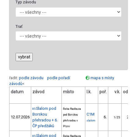
Typ závodu
Trať
řadit:
podle závodu
podle pořadí
mapa s místy
závodů
<
datum
závod
místo
l.k.
poř.
v.k.
odstup
[s]
Slalom pod
85
Řeka Radbuza
Borskou
C1M
pod Borskou
12.07.2026
6.
20.36
1/ZS
přehradou + 6.
přehradou v
slalom
ČP předžáků
Plzni
Slalom pod
85
Řeka Radbuza