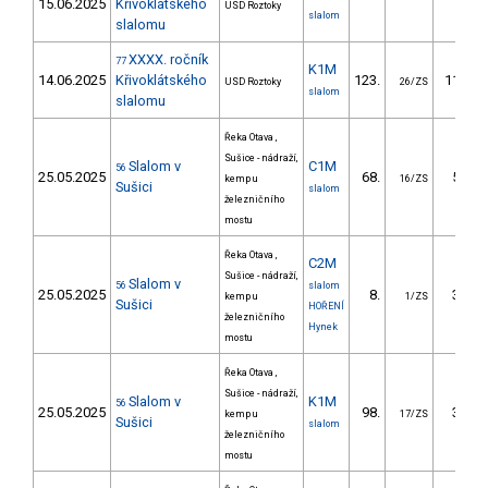
15.06.2025
Křivoklátského
USD Roztoky
slalom
slalomu
XXXX. ročník
77
K1M
14.06.2025
Křivoklátského
123.
115.17
USD Roztoky
26/ZS
slalom
slalomu
Řeka Otava ,
Sušice - nádraží,
Slalom v
C1M
56
25.05.2025
68.
58.15
kemp u
16/ZS
Sušici
slalom
železničního
mostu
Řeka Otava ,
C2M
Sušice - nádraží,
Slalom v
56
slalom
25.05.2025
8.
34.28
kemp u
1/ZS
Sušici
HOŘENÍ
železničního
Hynek
mostu
Řeka Otava ,
Sušice - nádraží,
Slalom v
K1M
56
25.05.2025
98.
36.80
kemp u
17/ZS
Sušici
slalom
železničního
mostu