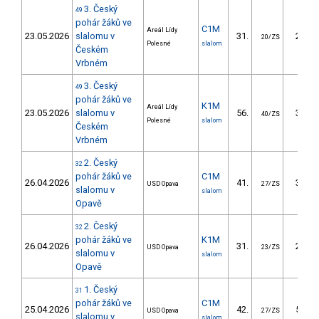
3. Český
49
pohár žáků ve
C1M
Areál Lídy
23.05.2026
slalomu v
31.
28.78
20/ZS
Polesné
slalom
Českém
Vrbném
3. Český
49
pohár žáků ve
K1M
Areál Lídy
23.05.2026
slalomu v
56.
37.16
40/ZS
Polesné
slalom
Českém
Vrbném
2. Český
32
pohár žáků ve
C1M
26.04.2026
41.
37.51
USD Opava
27/ZS
slalomu v
slalom
Opavě
2. Český
32
pohár žáků ve
K1M
26.04.2026
31.
23.50
USD Opava
23/ZS
slalomu v
slalom
Opavě
1. Český
31
pohár žáků ve
C1M
25.04.2026
42.
52.87
USD Opava
27/ZS
slalomu v
slalom