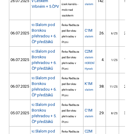
26.07.2025
v Českém
142.
57.94
úsek kanálu -
slalom
Vrbném + 5.ČPV
molo nad
soutokem
Slalom pod
93
Řeka Radbuza
Borskou
C1M
pod Borskou
06.07.2025
26.
25.61
6/ZS
přehradou + 6.
přehradou v
slalom
ČP předžáků
Plzni
Slalom pod
C2M
93
Řeka Radbuza
Borskou
pod Borskou
slalom
06.07.2025
4.
12.49
1/ZS
přehradou + 6.
přehradou v
HOŘENÍ
ČP předžáků
Plzni
Hynek
Slalom pod
93
Řeka Radbuza
Borskou
K1M
pod Borskou
06.07.2025
38.
26.32
11/ZS
přehradou + 6.
přehradou v
slalom
ČP předžáků
Plzni
Slalom pod
92
Řeka Radbuza
Borskou
C1M
pod Borskou
05.07.2025
29.
35.67
8/ZS
přehradou + 5.
přehradou v
slalom
ČP předžáků
Plzni
Slalom pod
C2M
92
Řeka Radbuza