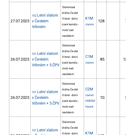
Slalomová
dráha České
Letní slalom
102
K1M
Vrbné - dolní
27.07.2025
v Českém
128.
75.01
úsek kanálu -
slalom
Vrbném
molo nad
soutokem
Slalomová
dráha České
Letní slalom
101
C1M
Vrbné - dolní
26.07.2025
v Českém
85.
123.68
úsek kanálu -
slalom
Vrbném + 5.ČPV
molo nad
soutokem
Slalomová
C2M
dráha České
Letní slalom
101
Vrbné - dolní
slalom
26.07.2025
v Českém
10.
36.85
úsek kanálu -
HOŘENÍ
Vrbném + 5.ČPV
molo nad
Hynek
soutokem
Slalomová
dráha České
Letní slalom
101
K1M
Vrbné - dolní