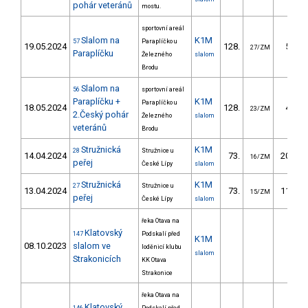
pohár veteránů
mostu.
sportovní areál
Slalom na
K1M
57
Paraplíčko u
19.05.2024
128.
56.80
27/ZM
Paraplíčku
Železného
slalom
Brodu
Slalom na
56
sportovní areál
Paraplíčku +
K1M
Paraplíčko u
18.05.2024
128.
49.80
23/ZM
2.Český pohár
Železného
slalom
veteránů
Brodu
Stružnická
K1M
28
Stružnice u
14.04.2024
73.
204.20
16/ZM
peřej
České Lípy
slalom
Stružnická
K1M
27
Stružnice u
13.04.2024
73.
111.80
15/ZM
peřej
České Lípy
slalom
řeka Otava na
Klatovský
147
Podskalí před
K1M
08.10.2023
slalom ve
loděnicí klubu
slalom
Strakonicích
KK Otava
Strakonice
řeka Otava na
Klatovský