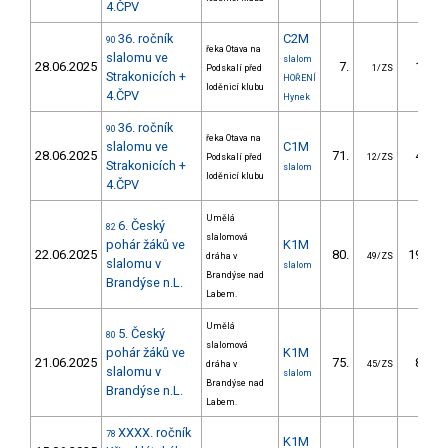
4.ČPV
36. ročník
C2M
90
řeka Otava na
slalomu ve
slalom
28.06.2025
7.
19.53
Podskalí před
1/ZS
Strakonicích +
HOŘENÍ
loděnicí klubu
4.ČPV
Hynek
36. ročník
90
řeka Otava na
slalomu ve
C1M
28.06.2025
71.
40.87
Podskalí před
12/ZS
Strakonicích +
slalom
loděnicí klubu
4.ČPV
Umělá
6. Český
82
slalomová
pohár žáků ve
K1M
22.06.2025
80.
196.77
dráha v
49/ZS
slalomu v
slalom
Brandýse nad
Brandýse n.L.
Labem.
Umělá
5. Český
80
slalomová
pohár žáků ve
K1M
21.06.2025
75.
89.25
dráha v
45/ZS
slalomu v
slalom
Brandýse nad
Brandýse n.L.
Labem.
XXXX. ročník
78
K1M