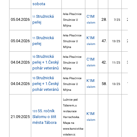
sobota
řeka Ploučnice
Stružnická
C1M
11
05.04.2026
28.
21.80
Stružnice U
7/ZS
peřej
slalom
Mlýna
řeka Ploučnice
Stružnická
K1M
11
05.04.2026
47.
24.10
Stružnice U
13/ZS
peřej
slalom
Mlýna
Stružnická
10
řeka Ploučnice
C1M
04.04.2026
peřej + 1.Český
42.
33.30
Stružnice U
11/ZS
slalom
pohár veteránů
Mlýna
Stružnická
10
řeka Ploučnice
K1M
04.04.2026
peřej + 1.Český
58.
18.60
Stružnice U
13/ZS
slalom
pohár veteránů
Mlýna
Lužnice pod
Táborem, u
55. ročník
135
restaurace
K1M
21.09.2025
Slalomu o štít
Harrachovka.
slalom
města Tábora
Mapa na
www.kanoistika-
vstabor.cz.