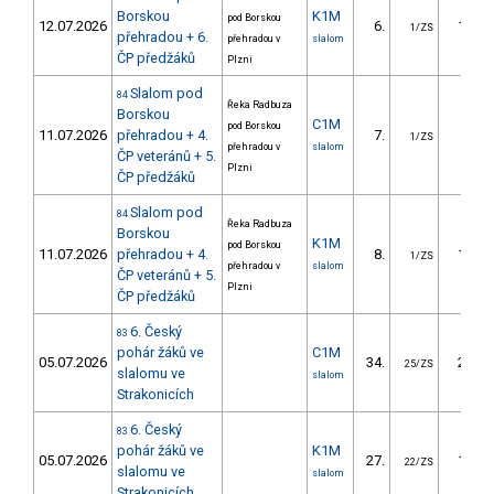
Borskou
K1M
pod Borskou
12.07.2026
6.
12.87
1/ZS
přehradou + 6.
přehradou v
slalom
ČP předžáků
Plzni
Slalom pod
84
Řeka Radbuza
Borskou
C1M
pod Borskou
11.07.2026
přehradou + 4.
7.
9.41
1/ZS
přehradou v
slalom
ČP veteránů + 5.
Plzni
ČP předžáků
Slalom pod
84
Řeka Radbuza
Borskou
K1M
pod Borskou
11.07.2026
přehradou + 4.
8.
13.92
1/ZS
přehradou v
slalom
ČP veteránů + 5.
Plzni
ČP předžáků
6. Český
83
pohár žáků ve
C1M
05.07.2026
34.
23.12
25/ZS
slalomu ve
slalom
Strakonicích
6. Český
83
pohár žáků ve
K1M
05.07.2026
27.
17.20
22/ZS
slalomu ve
slalom
Strakonicích