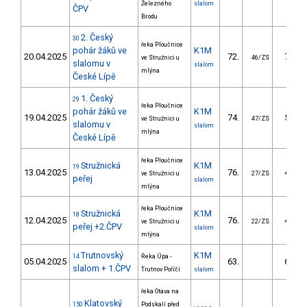
Železného
slalom
ČPV
Brodu
2. Český
30
řeka Ploučnice
pohár žáků ve
K1M
20.04.2025
72.
71.82
ve Stružnici u
46/ZS
slalomu v
slalom
mlýna
České Lípě
1. Český
29
řeka Ploučnice
pohár žáků ve
K1M
19.04.2025
74.
53.21
ve Stružnici u
47/ZS
slalomu v
slalom
mlýna
České Lípě
řeka Ploučnice
Stružnická
K1M
19
13.04.2025
76.
49.30
ve Stružnici u
27/ZS
peřej
slalom
mlýna
řeka Ploučnice
Stružnická
K1M
18
12.04.2025
76.
45.90
ve Stružnici u
22/ZS
peřej +2.ČPV
slalom
mlýna
Trutnovský
K1M
14
Řeka Úpa -
05.04.2025
63.
60.92
slalom + 1.ČPV
Trutnov Poříčí
slalom
řeka Otava na
Klatovský
150
Podskalí před