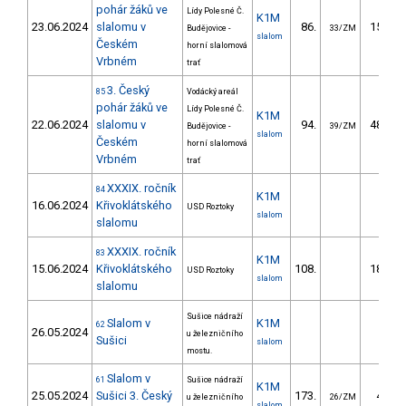
pohár žáků ve
Lídy Polesné Č.
K1M
23.06.2024
slalomu v
86.
156.45
Budějovice -
33/ZM
slalom
Českém
horní slalomová
Vrbném
trať
3. Český
85
Vodácký areál
pohár žáků ve
Lídy Polesné Č.
K1M
22.06.2024
slalomu v
94.
489.99
Budějovice -
39/ZM
slalom
Českém
horní slalomová
Vrbném
trať
XXXIX. ročník
84
K1M
16.06.2024
Křivoklátského
USD Roztoky
slalom
slalomu
XXXIX. ročník
83
K1M
15.06.2024
Křivoklátského
108.
188.64
USD Roztoky
slalom
slalomu
Sušice nádraží
Slalom v
K1M
62
26.05.2024
u železničního
Sušici
slalom
mostu.
Slalom v
61
Sušice nádraží
K1M
25.05.2024
Sušici 3. Český
173.
46.55
u železničního
26/ZM
slalom