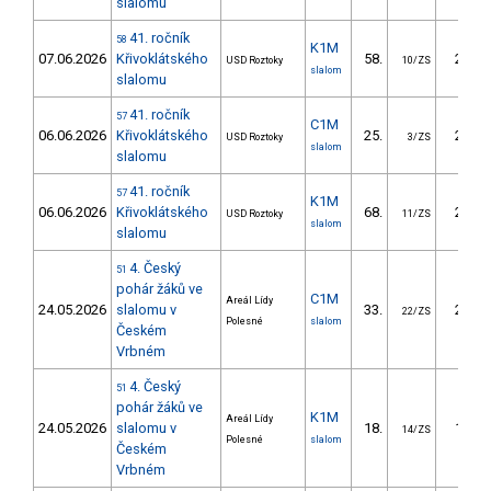
slalomu
41. ročník
58
K1M
07.06.2026
Křivoklátského
58.
27.36
USD Roztoky
10/ZS
slalom
slalomu
41. ročník
57
C1M
06.06.2026
Křivoklátského
25.
29.57
USD Roztoky
3/ZS
slalom
slalomu
41. ročník
57
K1M
06.06.2026
Křivoklátského
68.
28.79
USD Roztoky
11/ZS
slalom
slalomu
4. Český
51
pohár žáků ve
C1M
Areál Lídy
24.05.2026
slalomu v
33.
25.88
22/ZS
Polesné
slalom
Českém
Vrbném
4. Český
51
pohár žáků ve
K1M
Areál Lídy
24.05.2026
slalomu v
18.
11.93
14/ZS
Polesné
slalom
Českém
Vrbném