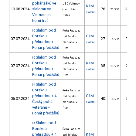
pohár žáků ve
USD Veltrusy
K1M
10.08.2024
slalomu ve
76.
125.70
(horní část
26/ZM
slalom
Veltrusech -
tratě)
horní trať
Slalom pod
95
Řeka Radbuza
Borskou
C1M
pod Borskou
07.07.2024
27.
70.63
6/ZM
přehradou +
přehradou v
slalom
Pohár předžáků
Plzni
Slalom pod
95
Řeka Radbuza
Borskou
K1M
pod Borskou
07.07.2024
35.
39.17
10/ZM
přehradou +
přehradou v
slalom
Pohár předžáků
Plzni
Slalom pod
94
Borskou
Řeka Radbuza
přehradou + 4.
C1M
pod Borskou
06.07.2024
40.
59.18
8/ZM
Český pohár
přehradou v
slalom
veteránů +
Plzni
Pohár předžáků
Slalom pod
94
Borskou
Řeka Radbuza
přehradou + 4.
K1M
pod Borskou