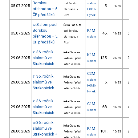
Borskou
pod Borskou
slalom
05.07.2025
5.
8.24
1/ZS
přehradou + 5.
přehradou v
HOŘENÍ
ČP předžáků
Plzni
Hynek
Slalom pod
92
Řeka Radbuza
Borskou
K1M
pod Borskou
05.07.2025
46.
30.43
14/ZS
přehradou + 5.
přehradou v
slalom
ČP předžáků
Plzni
36. ročník
91
řeka Otava na
K1M
29.06.2025
slalomů ve
125.
39.19
Podskalí před
23/ZS
slalom
Strakonicích
loděnicí klubu
C2M
36. ročník
91
řeka Otava na
slalom
29.06.2025
slalomů ve
5.
21.64
Podskalí před
1/ZS
HOŘENÍ
Strakonicích
loděnicí klubu
Hynek
36. ročník
91
řeka Otava na
C1M
29.06.2025
slalomů ve
68.
43.61
Podskalí před
13/ZS
slalom
Strakonicích
loděnicí klubu
36. ročník
90
řeka Otava na
slalomu ve
K1M
28.06.2025
101.
28.73
Podskalí před
15/ZS
Strakonicích +
slalom
loděnicí klubu