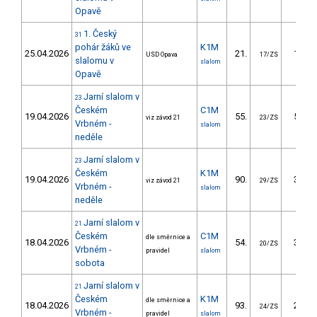
Opavě
1. Český
31
pohár žáků ve
K1M
25.04.2026
21.
18.32
USD Opava
17/ZS
slalomu v
slalom
Opavě
Jarní slalom v
23
Českém
C1M
19.04.2026
55.
56.31
viz závod 21
23/ZS
Vrbném -
slalom
neděle
Jarní slalom v
23
Českém
K1M
19.04.2026
90.
34.08
viz závod 21
29/ZS
Vrbném -
slalom
neděle
Jarní slalom v
21
Českém
C1M
dle směrnice a
18.04.2026
54.
33.81
20/ZS
Vrbném -
pravidel
slalom
sobota
Jarní slalom v
21
Českém
K1M
dle směrnice a
18.04.2026
93.
28.20
24/ZS
Vrbném -
pravidel
slalom