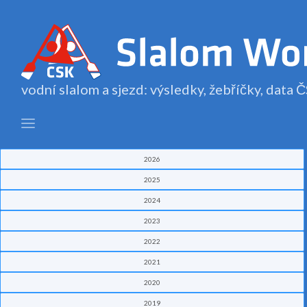
vodní slalom a sjezd: výsledky, žebříčky, data
2026
2025
2024
2023
2022
2021
2020
2019