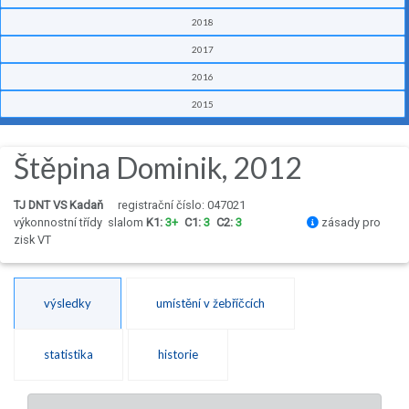
2018
2017
2016
2015
Štěpina Dominik, 2012
TJ DNT VS Kadaň
registrační číslo: 047021
výkonnostní třídy
slalom
K1:
3+
C1:
3
C2:
3
zásady pro
zisk VT
výsledky
umístění v žebříčcích
statistika
historie