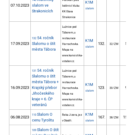
146
Podskalí před
K1M
07.10.2023
slalom ve
loděnicí klubu
slalom
Strakonicích
KK Otava
Strakonice
Lužnice pod
Táborem, u
54. ročník
132
restaurace
K1M
17.09.2023
Slalomu o štít
132.
54.99
Harrachovka.
32/ZM
slalom
města Tábora
Mapa na
www.kanoistika-
vstabor.cz.
54. ročník
131
Lužnice pod
Slalomu o štít
Táborem, u
města Tábora +
restaurace
K1M
16.09.2023
Krajský přebor
123.
93.85
Harrachovka.
30/ZM
slalom
Jihočeského
Mapa na
kraje + 6. ČP
www.kanoistika-
veteránů
vstabor.cz.
Slalom O
K1M
110
Řeka Jizera, jez
06.08.2023
167.
151.32
38/ZM
cenu Tyrolitu
v Obodři.
slalom
Slalom O štít
109