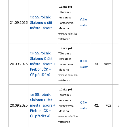
Lužnice pod
Táborem, u
55. ročník
135
restaurace
C1M
21.09.2025
Slalomu o štít
Harrachovka.
slalom
města Tábora
Mapa na
www.kanoistika-
vstabor.cz.
Lužnice pod
55. ročník
134
Táborem, u
Slalomu O štít
restaurace
K1M
20.09.2025
města Tábora +
73.
33.78
Harrachovka.
18/ZS
slalom
Přebor JČK +
Mapa na
ČP předžáků
www.kanoistika-
vstabor.cz.
Lužnice pod
55. ročník
134
Táborem, u
Slalomu O štít
restaurace
C1M
20.09.2025
města Tábora +
42.
28.57
Harrachovka.
7/ZS
slalom
Přebor JČK +
Mapa na
ČP předžáků
www.kanoistika-
vstabor.cz.