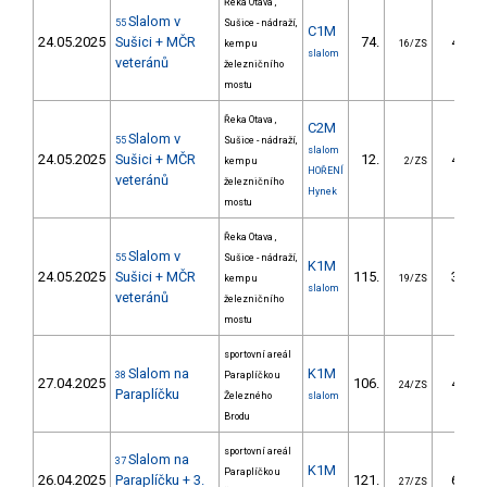
Řeka Otava ,
Slalom v
55
Sušice - nádraží,
C1M
24.05.2025
Sušici + MČR
74.
49.95
kemp u
16/ZS
slalom
veteránů
železničního
mostu
Řeka Otava ,
C2M
Slalom v
55
Sušice - nádraží,
slalom
24.05.2025
Sušici + MČR
12.
49.16
kemp u
2/ZS
HOŘENÍ
veteránů
železničního
Hynek
mostu
Řeka Otava ,
Slalom v
55
Sušice - nádraží,
K1M
24.05.2025
Sušici + MČR
115.
38.03
kemp u
19/ZS
slalom
veteránů
železničního
mostu
sportovní areál
Slalom na
K1M
38
Paraplíčko u
27.04.2025
106.
41.00
24/ZS
Paraplíčku
Železného
slalom
Brodu
sportovní areál
Slalom na
37
K1M
Paraplíčko u
26.04.2025
Paraplíčku + 3.
121.
62.00
27/ZS