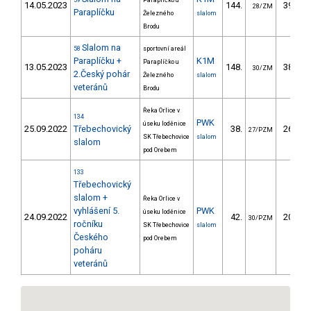
59
Paraplíčko u
14.05.2023
144.
395.20
28/ZM
Paraplíčku
Železného
slalom
Brodu
Slalom na
58
sportovní areál
Paraplíčku +
K1M
Paraplíčko u
13.05.2023
148.
389.90
30/ZM
2.Český pohár
Železného
slalom
veteránů
Brodu
Řeka Orlice v
134
PWK
úseku loděnice
25.09.2022
Třebechovický
38.
268.96
27/PZM
SK Třebechovice
slalom
slalom
pod Orebem
133
Třebechovický
slalom +
Řeka Orlice v
vyhlášení 5.
PWK
úseku loděnice
24.09.2022
42.
207.96
30/PZM
ročníku
SK Třebechovice
slalom
Českého
pod Orebem
poháru
veteránů