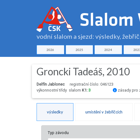
vodní slalom a sjezd: výsledky, žebří
2026
2025
2024
202
Groncki Tadeáš, 2010
Delfín Jablonec
registrační číslo: 046123
výkonnostní třídy
slalom
K1:
3
zásady pro 
výsledky
umístění v žebříčcích
Typ závodu