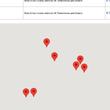
K
Řeka Orlice v úseku loděnice SK Třebechovice pod Orebem
K
Řeka Orlice v úseku loděnice SK Třebechovice pod Orebem