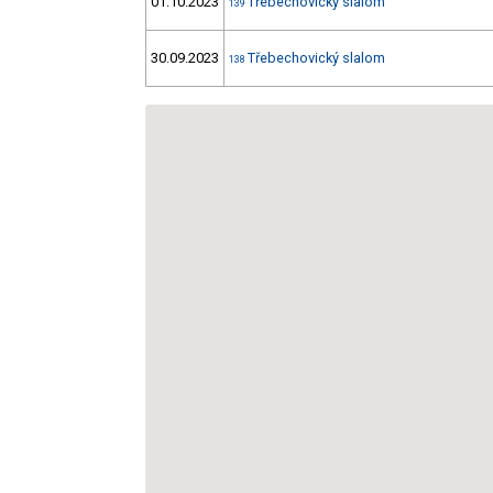
01.10.2023
Třebechovický slalom
139
30.09.2023
Třebechovický slalom
138