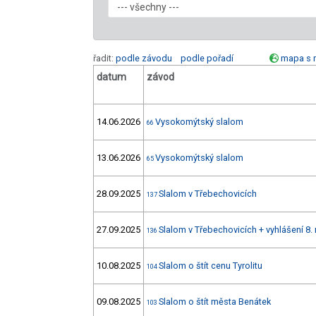
řadit:
podle závodu
podle pořadí
mapa s 
datum
závod
14.06.2026
Vysokomýtský slalom
66
13.06.2026
Vysokomýtský slalom
65
28.09.2025
Slalom v Třebechovicích
137
27.09.2025
Slalom v Třebechovicích + vyhlášení 8.
136
10.08.2025
Slalom o štít cenu Tyrolitu
104
09.08.2025
Slalom o štít města Benátek
103