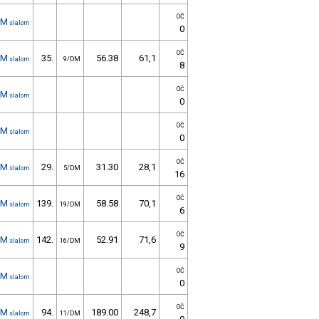
OČ
1M
slalom
0
OČ
1M
35.
56.38
61,1
slalom
9/DM
8
OČ
1M
slalom
0
OČ
1M
slalom
0
OČ
1M
29.
31.30
28,1
slalom
5/DM
16
OČ
1M
139.
58.58
70,1
slalom
19/DM
6
OČ
1M
142.
52.91
71,6
slalom
16/DM
9
OČ
1M
slalom
0
OČ
1M
94.
189.00
248,7
slalom
11/DM