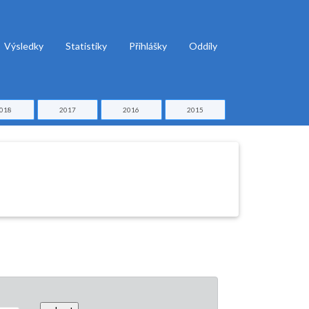
Výsledky
Statistiky
Přihlášky
Oddíly
018
2017
2016
2015