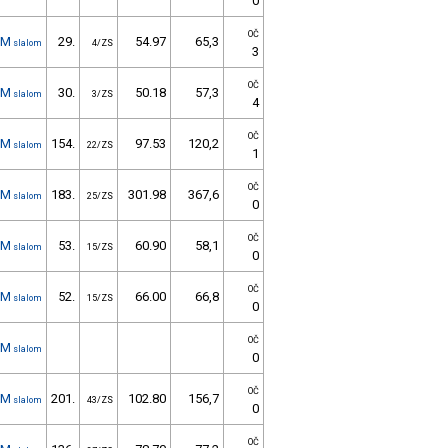
0
OČ
1M
29.
54.97
65,3
slalom
4/ZS
3
OČ
1M
30.
50.18
57,3
slalom
3/ZS
4
OČ
1M
154.
97.53
120,2
slalom
22/ZS
1
OČ
1M
183.
301.98
367,6
slalom
25/ZS
0
OČ
1M
53.
60.90
58,1
slalom
15/ZS
0
OČ
1M
52.
66.00
66,8
slalom
15/ZS
0
OČ
1M
slalom
0
OČ
1M
201.
102.80
156,7
slalom
43/ZS
0
OČ