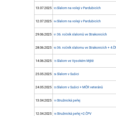
13.07.2025
Slalom na voleji v Pardubicích
95
12.07.2025
Slalom na voleji v Pardubicích
94
29.06.2025
36. ročník slalomů ve Strakonicích
91
28.06.2025
36. ročník slalomu ve Strakonicích + 4.Č
90
14.06.2025
Slalom ve Vysokém Mýtě
73
25.05.2025
Slalom v Sušici
56
24.05.2025
Slalom v Sušici + MČR veteránů
55
13.04.2025
Stružnická peřej
19
12.04.2025
Stružnická peřej +2.ČPV
18