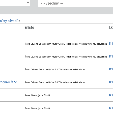
místy závodů
<
místo
l.k
K
Řeka Loučná ve Vysokém Mýtě v úseku loděnice za Tyršovou veřejnou plovárnou
K
Řeka Loučná ve Vysokém Mýtě v úseku loděnice za Tyršovou veřejnou plovárnou
K
Řeka Orlice v úseku loděnice SK Třebechovice pod Orebem
 ročníku ČPV
K
Řeka Orlice v úseku loděnice SK Třebechovice pod Orebem
K
Řeka Jizera, jez v Obodři.
K
Řeka Jizera, jez v Obodři