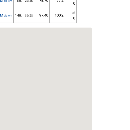
1M
136.
78.70
77,2
slalom
27/ZS
0
OČ
1M
148.
97.40
100,2
slalom
30/ZS
0