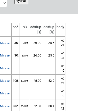
.
poř.
v.k.
odstup
odstup
body
[s]
[%]
OČ
1M
30.
26.00
25,6
slalom
8/DM
23
OČ
1M
30.
26.00
25,6
slalom
8/DM
23
OČ
1M
slalom
0
OČ
1M
108.
48.90
52,9
slalom
17/DM
12
OČ
1M
slalom
0
OČ
1M
132.
52.93
60,1
slalom
20/DM
12