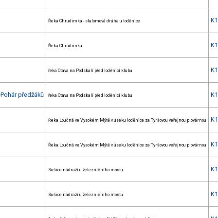
K
Řeka Chrudimka - slalomová dráha u loděnice
K
Řeka Chrudimka
K
řeka Otava na Podskalí před loděnicí klubu
+Pohár předžáků
K
řeka Otava na Podskalí před loděnicí klubu
K
Řeka Loučná ve Vysokém Mýtě v úseku loděnice za Tyršovou veřejnou plovárnou
K
Řeka Loučná ve Vysokém Mýtě v úseku loděnice za Tyršovou veřejnou plovárnou
K
Sušice nádraží u železničního mostu.
K
Sušice nádraží u železničního mostu.