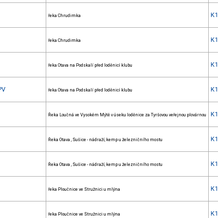
K
řeka Chrudimka
K
řeka Chrudimka
K
řeka Otava na Podskalí před loděnicí klubu
PV
K
řeka Otava na Podskalí před loděnicí klubu
K
Řeka Loučná ve Vysokém Mýtě v úseku loděnice za Tyršovou veřejnou plovárnou
K
Řeka Otava , Sušice - nádraží, kemp u železničního mostu
K
Řeka Otava , Sušice - nádraží, kemp u železničního mostu
K
řeka Ploučnice ve Stružnici u mlýna
K
řeka Ploučnice ve Stružnici u mlýna