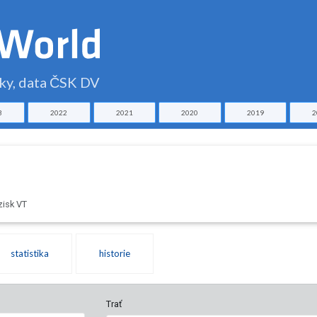
čky, data ČSK DV
3
2022
2021
2020
2019
2
zisk VT
statistika
historie
Trať