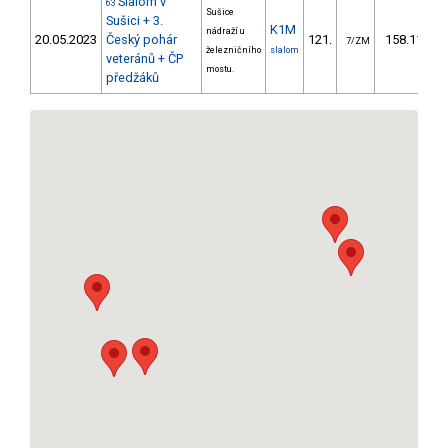
Slalom v
63
Sušice
Sušici + 3.
K1M
nádraží u
20.05.2023
Český pohár
121.
158.11
7/ZM
železničního
slalom
veteránů + ČP
mostu.
předžáků