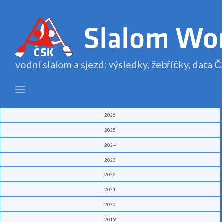
vodní slalom a sjezd: výsledky, žebříčky, data
2026
2025
2024
2023
2022
2021
2020
2019