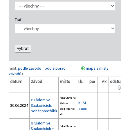
Trať
řadit:
podle závodu
podle pořadí
mapa s místy
závodů
<
datum
závod
místo
l.k.
poř.
v.k.
odstup
od
[s]
řeka Otava na
Slalom ve
91
K1M
Podskalí
30.06.2024
Strakonicích,
před loděnicí
slalom
pohár předžáků
klubu
Slalom ve
90
řeka Otava na
Strakonicích +