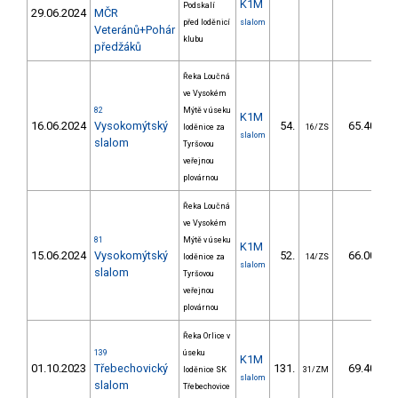
K1M
Podskalí
29.06.2024
MČR
před loděnicí
slalom
Veteránů+Pohár
klubu
předžáků
Řeka Loučná
ve Vysokém
82
Mýtě v úseku
K1M
16.06.2024
Vysokomýtský
54.
65.40
loděnice za
16/ZS
slalom
slalom
Tyršovou
veřejnou
plovárnou
Řeka Loučná
ve Vysokém
81
Mýtě v úseku
K1M
15.06.2024
Vysokomýtský
52.
66.00
loděnice za
14/ZS
slalom
slalom
Tyršovou
veřejnou
plovárnou
Řeka Orlice v
139
úseku
K1M
01.10.2023
Třebechovický
131.
69.40
loděnice SK
31/ZM
slalom
slalom
Třebechovice