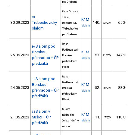
pod Orebem
Řeka Orlice v
138
úseku
K1M
30.09.2023
Třebechovický
140.
65.20
loděnice SK
32/ZM
slalom
slalom
Třebechovice
pod Orebem
Řeka
Slalom pod
86
Radbuza pod
Borskou
K1M
25.06.2023
57.
147.20
Borskou
21/ZM
přehradou + ČP
slalom
přehradou v
předžáků
Plzni
Řeka
Slalom pod
85
Radbuza pod
Borskou
K1M
24.06.2023
52.
88.30
Borskou
20/ZM
přehradou + ČP
slalom
přehradou v
předžáků
Plzni
Sušice
Slalom v
64
K1M
nádraží u
21.05.2023
Sušici + ČP
111.
118.88
7/ZM
železničního
slalom
předžáků
mostu.