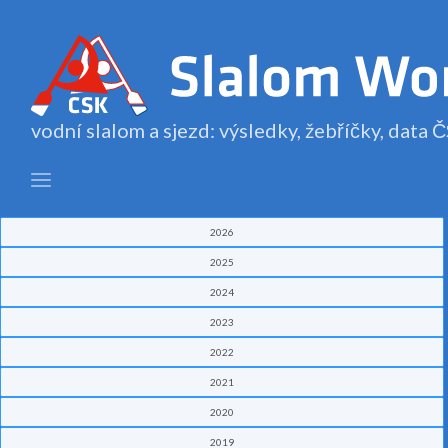
vodní slalom a sjezd: výsledky, žebříčky, data
2026
2025
2024
2023
2022
2021
2020
2019