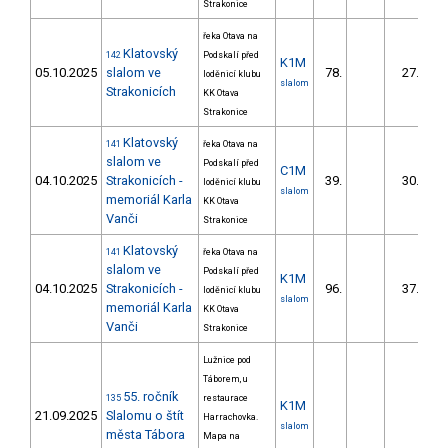
Strakonice
řeka Otava na
Klatovský
142
Podskalí před
K1M
05.10.2025
slalom ve
78.
27.81
loděnicí klubu
slalom
Strakonicích
KK Otava
Strakonice
Klatovský
141
řeka Otava na
slalom ve
Podskalí před
C1M
04.10.2025
Strakonicích -
39.
30.17
loděnicí klubu
slalom
memoriál Karla
KK Otava
Vanči
Strakonice
Klatovský
141
řeka Otava na
slalom ve
Podskalí před
K1M
04.10.2025
Strakonicích -
96.
37.91
loděnicí klubu
slalom
memoriál Karla
KK Otava
Vanči
Strakonice
Lužnice pod
Táborem, u
55. ročník
135
restaurace
K1M
21.09.2025
Slalomu o štít
Harrachovka.
slalom
města Tábora
Mapa na