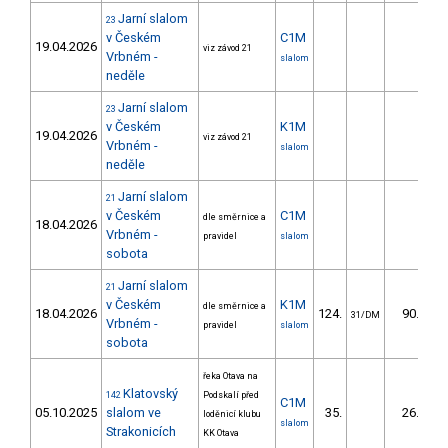
Jarní slalom
23
v Českém
C1M
19.04.2026
viz závod 21
Vrbném -
slalom
neděle
Jarní slalom
23
v Českém
K1M
19.04.2026
viz závod 21
Vrbném -
slalom
neděle
Jarní slalom
21
v Českém
C1M
dle směrnice a
18.04.2026
Vrbném -
pravidel
slalom
sobota
Jarní slalom
21
v Českém
K1M
dle směrnice a
18.04.2026
124.
90.79
31/DM
Vrbném -
pravidel
slalom
sobota
řeka Otava na
Klatovský
142
Podskalí před
C1M
05.10.2025
slalom ve
35.
26.57
loděnicí klubu
slalom
Strakonicích
KK Otava