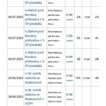
ČP předžáků
Plzni
Slalom pod
93
Řeka Radbuza
Borskou
K1M
pod Borskou
06.07.2025
34.
24.11
7/DM
přehradou + 6.
přehradou v
slalom
ČP předžáků
Plzni
Slalom pod
92
Řeka Radbuza
Borskou
C1M
pod Borskou
05.07.2025
32.
41.80
4/DM
přehradou + 5.
přehradou v
slalom
ČP předžáků
Plzni
Slalom pod
92
Řeka Radbuza
Borskou
K1M
pod Borskou
05.07.2025
42.
28.50
8/DM
přehradou + 5.
přehradou v
slalom
ČP předžáků
Plzni
36. ročník
91
řeka Otava na
K1M
29.06.2025
slalomů ve
135.
45.41
Podskalí před
21/DM
slalom
Strakonicích
loděnicí klubu
36. ročník
90
řeka Otava na
slalomu ve
K1M
28.06.2025
Podskalí před
Strakonicích +
slalom
loděnicí klubu
4.ČPV