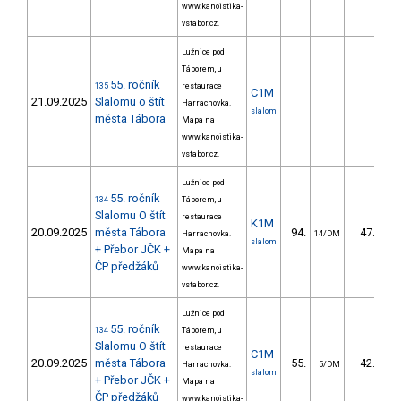
www.kanoistika-
vstabor.cz.
Lužnice pod
Táborem, u
55. ročník
135
restaurace
C1M
21.09.2025
Slalomu o štít
Harrachovka.
slalom
města Tábora
Mapa na
www.kanoistika-
vstabor.cz.
Lužnice pod
55. ročník
134
Táborem, u
Slalomu O štít
restaurace
K1M
20.09.2025
města Tábora
94.
47.37
Harrachovka.
14/DM
slalom
+ Přebor JČK +
Mapa na
ČP předžáků
www.kanoistika-
vstabor.cz.
Lužnice pod
55. ročník
134
Táborem, u
Slalomu O štít
restaurace
C1M
20.09.2025
města Tábora
55.
42.84
Harrachovka.
5/DM
slalom
+ Přebor JČK +
Mapa na
ČP předžáků
www.kanoistika-