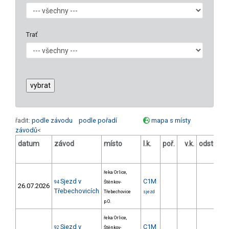
Trať
řadit:
podle závodu
podle pořadí
mapa s místy
závodů
<
datum
závod
místo
l.k.
poř.
v.k.
odstup
[s]
řeka Orlice,
Sjezd v
C1M
94
Štěnkov-
26.07.2026
Třebechovicích
Třebechovice
sjezd
p.O.
řeka Orlice,
Sjezd v
C1M
92
Štěnkov-