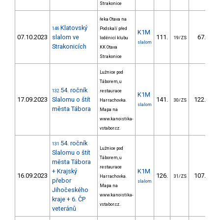
Strakonice
řeka Otava na
Klatovský
146
Podskalí před
K1M
07.10.2023
slalom ve
111.
67.00
loděnicí klubu
19/ZS
slalom
Strakonicích
KK Otava
Strakonice
Lužnice pod
Táborem, u
54. ročník
132
restaurace
K1M
17.09.2023
Slalomu o štít
141.
122.30
Harrachovka.
30/ZS
slalom
města Tábora
Mapa na
www.kanoistika-
vstabor.cz.
54. ročník
131
Lužnice pod
Slalomu o štít
Táborem, u
města Tábora
restaurace
+ Krajský
K1M
16.09.2023
126.
107.48
Harrachovka.
31/ZS
přebor
slalom
Mapa na
Jihočeského
www.kanoistika-
kraje + 6. ČP
vstabor.cz.
veteránů