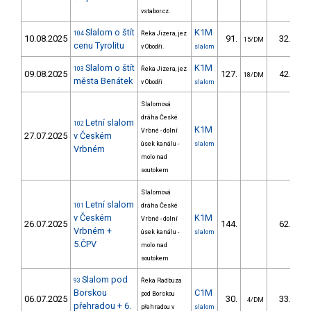
vstabor.cz.
Slalom o štít
K1M
104
Řeka Jizera, jez
10.08.2025
91.
32.72
15/DM
cenu Tyrolitu
v Obodři.
slalom
Slalom o štít
K1M
103
Řeka Jizera, jez
09.08.2025
127.
42.82
18/DM
města Benátek
v Obodři
slalom
Slalomová
dráha České
Letní slalom
102
K1M
Vrbné - dolní
27.07.2025
v Českém
úsek kanálu -
slalom
Vrbném
molo nad
soutokem
Slalomová
Letní slalom
101
dráha České
v Českém
K1M
Vrbné - dolní
26.07.2025
144.
62.40
Vrbném +
úsek kanálu -
slalom
5.ČPV
molo nad
soutokem
Slalom pod
93
Řeka Radbuza
Borskou
C1M
pod Borskou
06.07.2025
30.
33.55
4/DM
přehradou + 6.
přehradou v
slalom