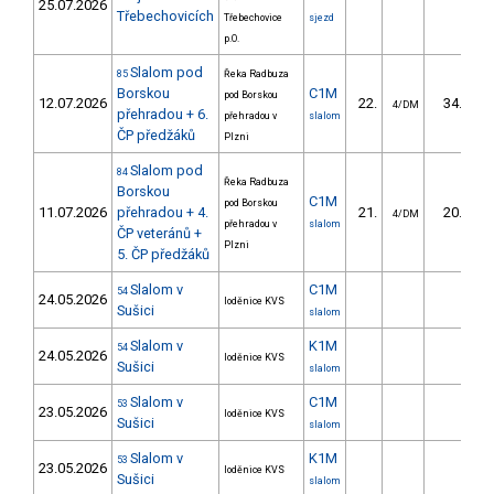
25.07.2026
Třebechovicích
Třebechovice
sjezd
p.O.
Slalom pod
85
Řeka Radbuza
Borskou
C1M
pod Borskou
12.07.2026
22.
34.66
4/DM
přehradou + 6.
přehradou v
slalom
ČP předžáků
Plzni
Slalom pod
84
Řeka Radbuza
Borskou
C1M
pod Borskou
11.07.2026
přehradou + 4.
21.
20.78
4/DM
přehradou v
slalom
ČP veteránů +
Plzni
5. ČP předžáků
Slalom v
C1M
54
24.05.2026
loděnice KVS
Sušici
slalom
Slalom v
K1M
54
24.05.2026
loděnice KVS
Sušici
slalom
Slalom v
C1M
53
23.05.2026
loděnice KVS
Sušici
slalom
Slalom v
K1M
53
23.05.2026
loděnice KVS
Sušici
slalom