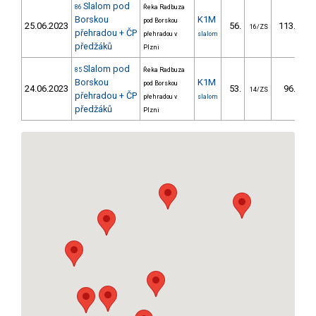
Slalom pod
86
Řeka Radbuza
Borskou
K1M
pod Borskou
25.06.2023
56.
113.10
16/ZS
přehradou + ČP
přehradou v
slalom
předžáků
Plzni
Slalom pod
85
Řeka Radbuza
Borskou
K1M
pod Borskou
24.06.2023
53.
96.80
14/ZS
přehradou + ČP
přehradou v
slalom
předžáků
Plzni