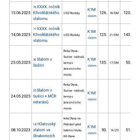
XXXX. ročník
78
K1M
15.06.2025
Křivoklátského
126.
120.48
USD Roztoky
18/DM
slalom
slalomu
XXXX. ročník
77
K1M
14.06.2025
Křivoklátského
125.
143.06
USD Roztoky
21/DM
slalom
slalomu
Řeka Otava ,
Sušice - nádraží,
Slalom v
K1M
56
25.05.2025
135.
50.28
kemp u
17/DM
Sušici
slalom
železničního
mostu
Řeka Otava ,
Slalom v
55
Sušice - nádraží,
K1M
24.05.2025
Sušici + MČR
kemp u
slalom
veteránů
železničního
mostu
řeka Otava na
Klatovský
147
Podskalí před
K1M
08.10.2023
slalom ve
93.
51.42
loděnicí klubu
16/ZS
slalom
Strakonicích
KK Otava