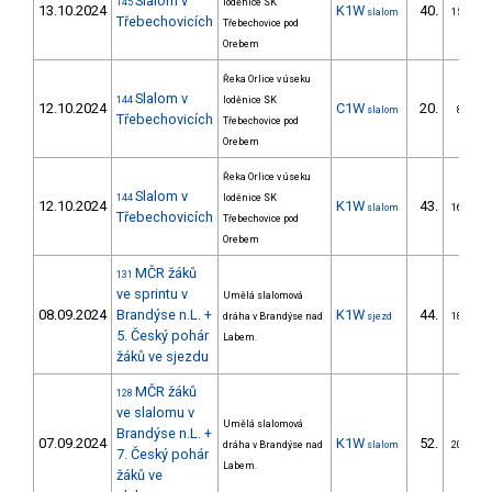
Slalom v
145
loděnice SK
13.10.2024
K1W
40.
slalom
15/ZM
Třebechovicích
Třebechovice pod
Orebem
Řeka Orlice v úseku
Slalom v
144
loděnice SK
12.10.2024
C1W
20.
slalom
8/ZM
Třebechovicích
Třebechovice pod
Orebem
Řeka Orlice v úseku
Slalom v
144
loděnice SK
12.10.2024
K1W
43.
slalom
16/ZM
Třebechovicích
Třebechovice pod
Orebem
MČR žáků
131
ve sprintu v
Umělá slalomová
08.09.2024
Brandýse n.L. +
K1W
44.
dráha v Brandýse nad
sjezd
18/ZM
5. Český pohár
Labem.
žáků ve sjezdu
MČR žáků
128
ve slalomu v
Umělá slalomová
Brandýse n.L. +
07.09.2024
K1W
52.
dráha v Brandýse nad
slalom
20/ZM
7. Český pohár
Labem.
žáků ve