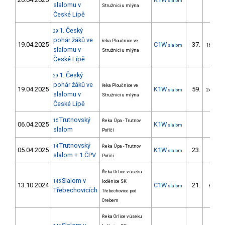
slalom
slalomu v
Stružnici u mlýna
České Lípě
1. Český
29
pohár žáků ve
řeka Ploučnice ve
19.04.2025
C1W
37.
slalom
16/ZM
slalomu v
Stružnici u mlýna
České Lípě
1. Český
29
pohár žáků ve
řeka Ploučnice ve
19.04.2025
K1W
59.
slalom
24/ZM
slalomu v
Stružnici u mlýna
České Lípě
Trutnovský
15
Řeka Úpa - Trutnov
06.04.2025
K1W
slalom
slalom
Poříčí
Trutnovský
14
Řeka Úpa - Trutnov
05.04.2025
K1W
23.
slalom
slalom + 1.ČPV
Poříčí
Řeka Orlice v úseku
Slalom v
145
loděnice SK
13.10.2024
C1W
21.
slalom
8/ZM
Třebechovicích
Třebechovice pod
Orebem
Řeka Orlice v úseku