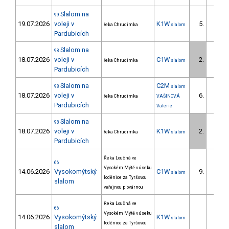
Slalom na
99
19.07.2026
voleji v
K1W
5.
řeka Chrudimka
slalom
1/ZS
Pardubicích
Slalom na
98
18.07.2026
voleji v
C1W
2.
řeka Chrudimka
slalom
1/ZS
Pardubicích
Slalom na
C2M
98
slalom
18.07.2026
voleji v
6.
řeka Chrudimka
VAŠINOVÁ
1/ZS
Pardubicích
Valerie
Slalom na
98
18.07.2026
voleji v
K1W
2.
řeka Chrudimka
slalom
1/ZS
Pardubicích
Řeka Loučná ve
66
Vysokém Mýtě v úseku
14.06.2026
Vysokomýtský
C1W
9.
slalom
2/ZS
loděnice za Tyršovou
slalom
veřejnou plovárnou
Řeka Loučná ve
66
Vysokém Mýtě v úseku
14.06.2026
Vysokomýtský
K1W
slalom
loděnice za Tyršovou
slalom