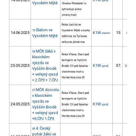
sjezd
Vysokém Mýtě
-Šnakov Pořadatel si
vyhrazuje právo
změny trati.
Řeka Loučná ve
Slalom ve
73
Vysokém Mýtě v úseku
14.06.2025
K1W
15.
slalom
3/ZM
Vysokém Mýtě
loděnice za Tyršovou
veřejnou plovárnou
MČR žáků v
59
Řeka Vltava. Start pod
klasickém
kempem ve Vyšším
sjezdu ve
25.05.2025
K1W
37.
Brodě. Cíl pod bývalou
sjezd
12/ZM
Vyšším Brodě
slalomovou tratí u
+ veřejný sjezd
Herbertova (cca 20
+ 2.ČPž + 7.ČPJ
MČR dorostu
57
Řeka Vltava. Start pod
v klasickém
kempem ve Vyšším
sjezdu ve
24.05.2025
K1W
Brodě. Cíl pod bývalou
sjezd
Vyšším Brodě
slalomovou tratí u
+ veřejný sjezd
Herbertova (cca 20
+6.ČPJ 1.ČPž
4. Český
49
pohár žáků ve