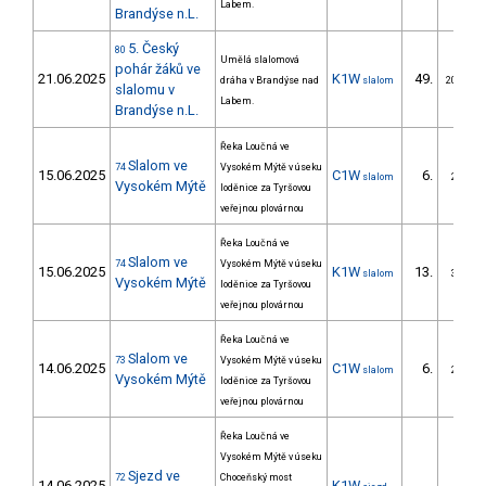
Labem.
Brandýse n.L.
5. Český
80
Umělá slalomová
pohár žáků ve
21.06.2025
K1W
49.
dráha v Brandýse nad
slalom
20/ZM
slalomu v
Labem.
Brandýse n.L.
Řeka Loučná ve
Slalom ve
74
Vysokém Mýtě v úseku
15.06.2025
C1W
6.
slalom
2/ZM
Vysokém Mýtě
loděnice za Tyršovou
veřejnou plovárnou
Řeka Loučná ve
Slalom ve
74
Vysokém Mýtě v úseku
15.06.2025
K1W
13.
slalom
3/ZM
Vysokém Mýtě
loděnice za Tyršovou
veřejnou plovárnou
Řeka Loučná ve
Slalom ve
73
Vysokém Mýtě v úseku
14.06.2025
C1W
6.
slalom
2/ZM
Vysokém Mýtě
loděnice za Tyršovou
veřejnou plovárnou
Řeka Loučná ve
Vysokém Mýtě v úseku
Sjezd ve
72
Choceňský most
14.06.2025
K1W