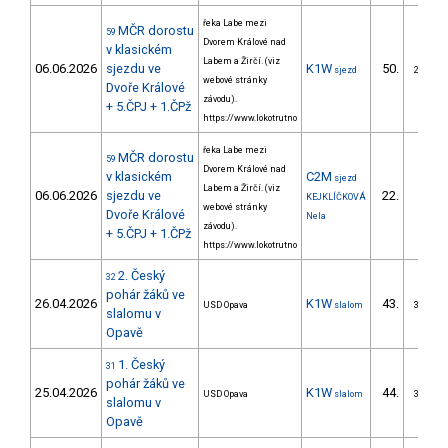
řeka Labe mezi
MČR dorostu
59
Dvorem Králové nad
v klasickém
Labem a Žirčí. (viz
06.06.2026
sjezdu ve
K1W
50.
sjezd
21/ZS
webové stránky
Dvoře Králové
závodu).
+ 5.ČPJ + 1.ČPž
https://www.lokotrutno
řeka Labe mezi
MČR dorostu
59
Dvorem Králové nad
v klasickém
C2M
sjezd
Labem a Žirčí. (viz
06.06.2026
sjezdu ve
22.
KEJKLÍČKOVÁ
7/ZS
webové stránky
Dvoře Králové
Nela
závodu).
+ 5.ČPJ + 1.ČPž
https://www.lokotrutno
2. Český
32
pohár žáků ve
26.04.2026
K1W
43.
USD Opava
slalom
30/ZS
slalomu v
Opavě
1. Český
31
pohár žáků ve
25.04.2026
K1W
44.
USD Opava
slalom
30/ZS
slalomu v
Opavě