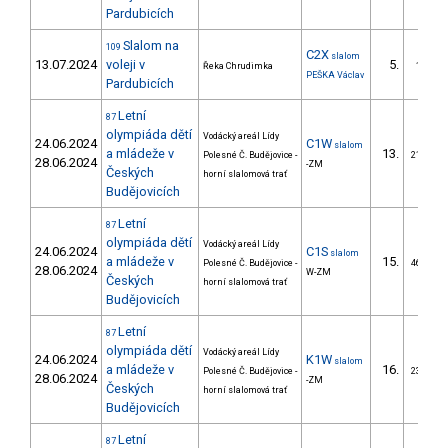
Pardubicích
Slalom na
109
C2X
slalom
13.07.2024
voleji v
5.
Řeka Chrudimka
1/ZM
PEŠKA Václav
Pardubicích
Letní
87
olympiáda dětí
Vodácký areál Lídy
24.06.2024
C1W
slalom
a mládeže v
13.
Polesné Č. Budějovice -
21/ZM
28.06.2024
-ZM
Českých
horní slalomová trať
Budějovicích
Letní
87
olympiáda dětí
Vodácký areál Lídy
24.06.2024
C1S
slalom
a mládeže v
15.
Polesné Č. Budějovice -
46/ZM
28.06.2024
W-ZM
Českých
horní slalomová trať
Budějovicích
Letní
87
olympiáda dětí
Vodácký areál Lídy
24.06.2024
K1W
slalom
a mládeže v
16.
Polesné Č. Budějovice -
23/ZM
28.06.2024
-ZM
Českých
horní slalomová trať
Budějovicích
Letní
87