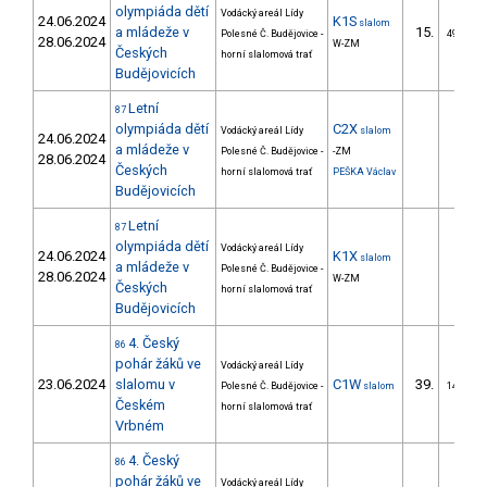
olympiáda dětí
Vodácký areál Lídy
24.06.2024
K1S
slalom
a mládeže v
15.
Polesné Č. Budějovice -
49/ZM
28.06.2024
W-ZM
Českých
horní slalomová trať
Budějovicích
Letní
87
olympiáda dětí
C2X
Vodácký areál Lídy
slalom
24.06.2024
a mládeže v
Polesné Č. Budějovice -
-ZM
28.06.2024
Českých
horní slalomová trať
PEŠKA Václav
Budějovicích
Letní
87
olympiáda dětí
Vodácký areál Lídy
24.06.2024
K1X
slalom
a mládeže v
Polesné Č. Budějovice -
28.06.2024
W-ZM
Českých
horní slalomová trať
Budějovicích
4. Český
86
pohár žáků ve
Vodácký areál Lídy
23.06.2024
slalomu v
C1W
39.
Polesné Č. Budějovice -
slalom
14/ZM
Českém
horní slalomová trať
Vrbném
4. Český
86
pohár žáků ve
Vodácký areál Lídy