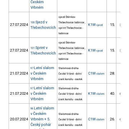
Českém
Vrbném
sjezd Štěnkov-
Sjezd v
100
Třebechovice loděnice ,
27.07.2024
K1W
15.
sjezd
3/ZM
Třebechovicích
sprint Třebechovice -
loděnice
sjezd Štěnkov-
Sprint v
101
Třebechovice loděnice ,
27.07.2024
K1W
15.
sjezd
3/ZM
Třebechovicích
sprint Třebechovice -
loděnice
Letní slalom
97
Slalomová dráha
21.07.2024
v Českém
C1W
28.
České Vrbné - dolní
slalom
Vrbném
úsek kanálu - soutok
Letní slalom
97
Slalomová dráha
21.07.2024
v Českém
K1W
40.
České Vrbné - dolní
slalom
8/ZM
Vrbném
úsek kanálu - soutok
Letní slalom
96
v Českém
Slalomová dráha
20.07.2024
Vrbném + 5.
C1W
26.
České Vrbné - dolní
slalom
6/ZM
Český pohár
úsek kanálu - soutok