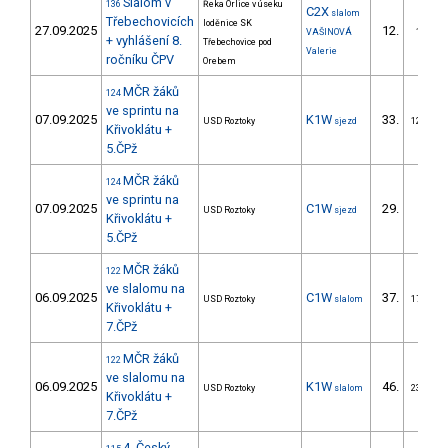
Slalom v
136
Řeka Orlice v úseku
C2X
slalom
Třebechovicích
loděnice SK
27.09.2025
12.
VAŠINOVÁ
1/ZM
+ vyhlášení 8.
Třebechovice pod
Valerie
ročníku ČPV
Orebem
MČR žáků
124
ve sprintu na
07.09.2025
K1W
33.
USD Roztoky
sjezd
12/ZM
Křivoklátu +
5.ČPž
MČR žáků
124
ve sprintu na
07.09.2025
C1W
29.
USD Roztoky
sjezd
Křivoklátu +
5.ČPž
MČR žáků
122
ve slalomu na
06.09.2025
C1W
37.
USD Roztoky
slalom
17/ZM
Křivoklátu +
7.ČPž
MČR žáků
122
ve slalomu na
06.09.2025
K1W
46.
USD Roztoky
slalom
23/ZM
Křivoklátu +
7.ČPž
4. Český