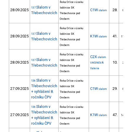
Řeka Orlice v úseku
Slalom v
137
loděnice SK
28.09.2025
C1W
28.
slalom
8/ZM
Třebechovicích
Třebechovice pod
Orebem
Řeka Orlice v úseku
Slalom v
137
loděnice SK
28.09.2025
K1W
41.
slalom
11/ZM
Třebechovicích
Třebechovice pod
Orebem
Řeka Orlice v úseku
C2X
slalom
Slalom v
137
loděnice SK
28.09.2025
10.
VAŠINOVÁ
2/ZM
Třebechovicích
Třebechovice pod
Valerie
Orebem
Slalom v
136
Řeka Orlice v úseku
Třebechovicích
loděnice SK
27.09.2025
C1W
29.
slalom
8/ZM
+ vyhlášení 8.
Třebechovice pod
ročníku ČPV
Orebem
Slalom v
136
Řeka Orlice v úseku
Třebechovicích
loděnice SK
27.09.2025
K1W
47.
slalom
14/ZM
+ vyhlášení 8.
Třebechovice pod
ročníku ČPV
Orebem