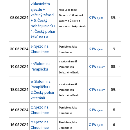
v klasickém
sjezdu +
řeka Labe mezi
veřejný závod
Dvorem Králové nad
08.06.2024
K1W
39.
sjezd
12/ZM
+ 5. Český
Labem a Žirčí, viz
pohár juniorů +
webové stránky závodu
1. Český pohár
žáků na La
Sjezd na
64
Pardubice, řeka
30.05.2024
K1W
9.
sjezd
Chrudimce
Chrudimka
sportovní areál
Slalom na
57
19.05.2024
K1W
55.
Paraplíčko u
slalom
16/ZM
Paraplíčku
Železného Brodu
Slalom na
56
sportovní areál
Paraplíčku +
18.05.2024
K1W
59.
Paraplíčko u
slalom
17/ZM
2.Český pohár
Železného Brodu
veteránů
Sjezd na
52
Pardubice, řeka
16.05.2024
K1W
5.
sjezd
2/ZM
Chrudimce
Chrudimka
Sjezd na
52
Pardubice, řeka
16.05.2024
C1W
6.
sjezd
2/ZM
Chrudimce
Chrudimka