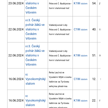
23.06.2024
slalomu v
K1W
54.
Polesné Č. Budějovice -
slalom
21/ZM
Českém
horní slalomová trať
Vrbném
3. Český
85
pohár žáků ve
Vodácký areál Lídy
22.06.2024
slalomu v
C1W
40.
Polesné Č. Budějovice -
slalom
15/ZM
Českém
horní slalomová trať
Vrbném
3. Český
85
pohár žáků ve
Vodácký areál Lídy
22.06.2024
slalomu v
K1W
51.
Polesné Č. Budějovice -
slalom
19/ZM
Českém
horní slalomová trať
Vrbném
Řeka Loučná ve
82
Vysokém Mýtě v úseku
16.06.2024
Vysokomýtský
C1W
12.
slalom
5/ZM
loděnice za Tyršovou
slalom
veřejnou plovárnou
Řeka Loučná ve
82
Vysokém Mýtě v úseku
16.06.2024
Vysokomýtský
K1W
22.
slalom
11/ZM
loděnice za Tyršovou
slalom
veřejnou plovárnou