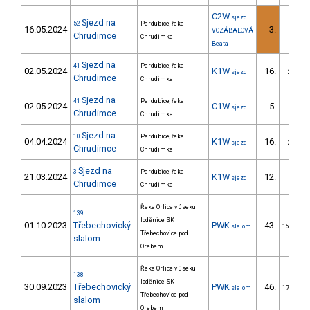
C2W
sjezd
Sjezd na
52
Pardubice, řeka
16.05.2024
3.
VOZÁBALOVÁ
Chrudimce
Chrudimka
Beata
Sjezd na
41
Pardubice, řeka
02.05.2024
K1W
16.
sjezd
2/ZM
Chrudimce
Chrudimka
Sjezd na
41
Pardubice, řeka
02.05.2024
C1W
5.
sjezd
Chrudimce
Chrudimka
Sjezd na
10
Pardubice, řeka
04.04.2024
K1W
16.
sjezd
2/ZM
Chrudimce
Chrudimka
Sjezd na
3
Pardubice, řeka
21.03.2024
K1W
12.
sjezd
Chrudimce
Chrudimka
Řeka Orlice v úseku
139
loděnice SK
01.10.2023
Třebechovický
PWK
43.
slalom
16/PZZ
Třebechovice pod
slalom
Orebem
Řeka Orlice v úseku
138
loděnice SK
30.09.2023
Třebechovický
PWK
46.
slalom
17/PZZ
Třebechovice pod
slalom
Orebem