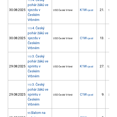
115
pohár žáků ve
30.08.2025
sjezdu v
K1W
21.
USD České Vrbné
sjezd
9/ZM
Českém
Vrbném
4. Český
115
pohár žáků ve
30.08.2025
sjezdu v
C1W
13.
USD České Vrbné
sjezd
4/ZM
Českém
Vrbném
3. Český
113
pohár žáků ve
29.08.2025
sprintu v
K1W
27.
USD České Vrbné
sjezd
12/ZM
Českém
Vrbném
3. Český
113
pohár žáků ve
29.08.2025
sprintu v
C1W
9.
USD České Vrbné
sjezd
3/ZM
Českém
Vrbném
Slalom na
95