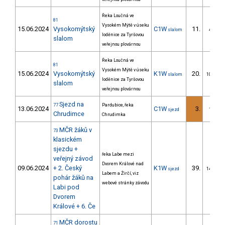
Řeka Loučná ve
81
Vysokém Mýtě v úseku
15.06.2024
Vysokomýtský
C1W
11.
slalom
4/ZM
loděnice za Tyršovou
slalom
veřejnou plovárnou
Řeka Loučná ve
81
Vysokém Mýtě v úseku
15.06.2024
Vysokomýtský
K1W
20.
slalom
10/ZM
loděnice za Tyršovou
slalom
veřejnou plovárnou
Sjezd na
77
Pardubice, řeka
13.06.2024
C1W
3.
sjezd
1/ZM
Chrudimce
Chrudimka
MČR žáků v
73
klasickém
sjezdu +
řeka Labe mezi
veřejný závod
Dvorem Králové nad
09.06.2024
+ 2. Český
K1W
39.
sjezd
14/ZM
Labem a Žirčí, viz
pohár žáků na
webové stránky závodu
Labi pod
Dvorem
Králové + 6. Če
MČR dorostu
71