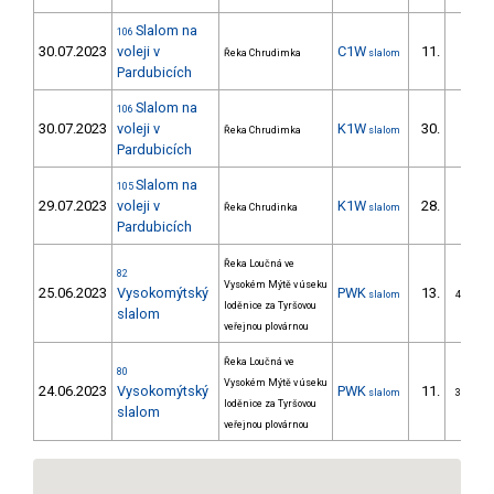
Slalom na
106
30.07.2023
voleji v
C1W
11.
Řeka Chrudimka
slalom
1/PZ
Pardubicích
Slalom na
106
30.07.2023
voleji v
K1W
30.
Řeka Chrudimka
slalom
4/PZ
Pardubicích
Slalom na
105
29.07.2023
voleji v
K1W
28.
Řeka Chrudinka
slalom
4/PZ
Pardubicích
Řeka Loučná ve
82
Vysokém Mýtě v úseku
25.06.2023
Vysokomýtský
PWK
13.
slalom
4/PZZ
loděnice za Tyršovou
slalom
veřejnou plovárnou
Řeka Loučná ve
80
Vysokém Mýtě v úseku
24.06.2023
Vysokomýtský
PWK
11.
slalom
3/PZZ
loděnice za Tyršovou
slalom
veřejnou plovárnou