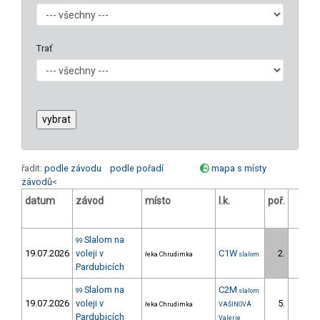
Trať
řadit:
podle závodu
podle pořadí
mapa s místy
závodů
<
datum
závod
místo
l.k.
poř.
v.k.
Slalom na
99
19.07.2026
voleji v
C1W
2.
řeka Chrudimka
slalom
1/ZS
Pardubicích
Slalom na
C2M
99
slalom
19.07.2026
voleji v
5.
řeka Chrudimka
VAŠINOVÁ
1/ZS
Pardubicích
Valerie