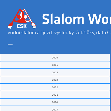
vodní slalom a sjezd: výsledky, žebříčky, data
2026
2025
2024
2023
2022
2021
2020
2019