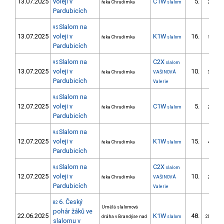
13.07.2025
voleji v
C1W
5.
řeka Chrudimka
slalom
2/ZM
Pardubicích
Slalom na
95
13.07.2025
voleji v
K1W
16.
řeka Chrudimka
slalom
5/ZM
Pardubicích
Slalom na
C2X
95
slalom
13.07.2025
voleji v
10.
řeka Chrudimka
VAŠINOVÁ
3/ZM
Pardubicích
Valerie
Slalom na
94
12.07.2025
voleji v
C1W
5.
řeka Chrudimka
slalom
2/ZM
Pardubicích
Slalom na
94
12.07.2025
voleji v
K1W
15.
řeka Chrudimka
slalom
4/ZM
Pardubicích
Slalom na
C2X
94
slalom
12.07.2025
voleji v
10.
řeka Chrudimka
VAŠINOVÁ
2/ZM
Pardubicích
Valerie
6. Český
82
Umělá slalomová
pohár žáků ve
22.06.2025
K1W
48.
dráha v Brandýse nad
slalom
20/ZM
slalomu v