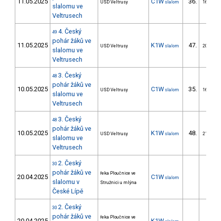
11.05.2025
C1W
36.
USD Veltrusy
slalom
16/ZM
slalomu ve
Veltrusech
4. Český
49
pohár žáků ve
11.05.2025
K1W
47.
USD Veltrusy
slalom
20/ZM
slalomu ve
Veltrusech
3. Český
48
pohár žáků ve
10.05.2025
C1W
35.
USD Veltrusy
slalom
16/ZM
slalomu ve
Veltrusech
3. Český
48
pohár žáků ve
10.05.2025
K1W
48.
USD Veltrusy
slalom
21/ZM
slalomu ve
Veltrusech
2. Český
30
pohár žáků ve
řeka Ploučnice ve
20.04.2025
C1W
slalom
slalomu v
Stružnici u mlýna
České Lípě
2. Český
30
pohár žáků ve
řeka Ploučnice ve
20.04.2025
K1W