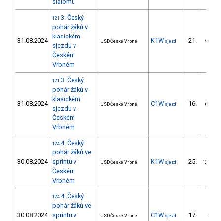
slalomu
3. Český
121
pohár žáků v
klasickém
31.08.2024
K1W
21.
USD České Vrbné
sjezd
9/ZM
sjezdu v
Českém
Vrbném
3. Český
121
pohár žáků v
klasickém
31.08.2024
C1W
16.
USD České Vrbné
sjezd
6/ZM
sjezdu v
Českém
Vrbném
4. Český
124
pohár žáků ve
30.08.2024
sprintu v
K1W
25.
USD České Vrbné
sjezd
12/ZM
Českém
Vrbném
4. Český
124
pohár žáků ve
30.08.2024
sprintu v
C1W
17.
USD České Vrbné
sjezd
7/ZM