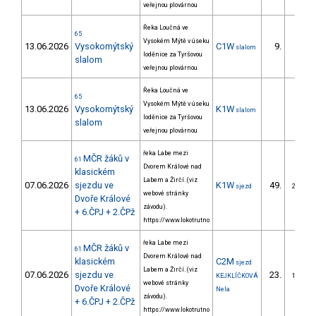
veřejnou plovárnou
Řeka Loučná ve
65
Vysokém Mýtě v úseku
13.06.2026
Vysokomýtský
C1W
9.
slalom
2/ZS
loděnice za Tyršovou
slalom
veřejnou plovárnou
Řeka Loučná ve
65
Vysokém Mýtě v úseku
13.06.2026
Vysokomýtský
K1W
slalom
loděnice za Tyršovou
slalom
veřejnou plovárnou
řeka Labe mezi
MČR žáků v
61
Dvorem Králové nad
klasickém
Labem a Žirčí. (viz
07.06.2026
sjezdu ve
K1W
49.
sjezd
22/ZS
webové stránky
Dvoře Králové
závodu).
+ 6.ČPJ + 2.ČPž
https://www.lokotrutno
řeka Labe mezi
MČR žáků v
61
Dvorem Králové nad
klasickém
C2M
sjezd
Labem a Žirčí. (viz
07.06.2026
sjezdu ve
23.
KEJKLÍČKOVÁ
10/ZS
webové stránky
Dvoře Králové
Nela
závodu).
+ 6.ČPJ + 2.ČPž
https://www.lokotrutno