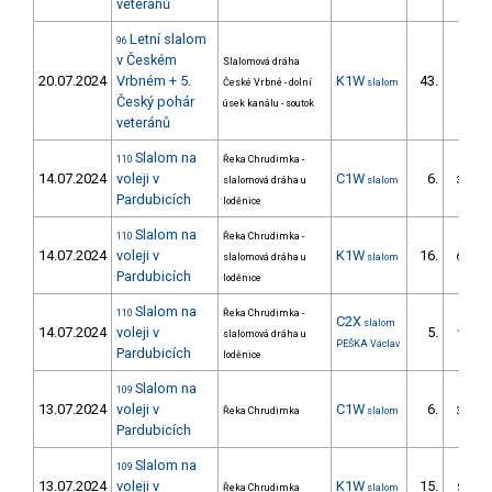
veteránů
Letní slalom
96
v Českém
Slalomová dráha
20.07.2024
Vrbném + 5.
K1W
43.
České Vrbné - dolní
slalom
Český pohár
úsek kanálu - soutok
veteránů
Slalom na
110
Řeka Chrudimka -
14.07.2024
voleji v
C1W
6.
slalomová dráha u
slalom
3/ZM
Pardubicích
loděnice
Slalom na
110
Řeka Chrudimka -
14.07.2024
voleji v
K1W
16.
slalomová dráha u
slalom
6/ZM
Pardubicích
loděnice
Slalom na
110
Řeka Chrudimka -
C2X
slalom
14.07.2024
voleji v
5.
slalomová dráha u
1/ZM
PEŠKA Václav
Pardubicích
loděnice
Slalom na
109
13.07.2024
voleji v
C1W
6.
Řeka Chrudimka
slalom
3/ZM
Pardubicích
Slalom na
109
13.07.2024
voleji v
K1W
15.
Řeka Chrudimka
slalom
5/ZM