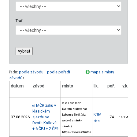
Trať
řadit:
podle závodu
podle pořadí
mapa s místy
závodů
<
datum
závod
místo
l.k.
poř.
v.k.
od
řeka Labe mezi
MČR žáků v
61
Dvorem Králové nad
klasickém
K1M
Labem a Žirčí. (viz
07.06.2026
sjezdu ve
74.
34
17/ZM
webové stránky
sjezd
Dvoře Králové
závodu).
+ 6.ČPJ + 2.ČPž
https://www.lokotrutno