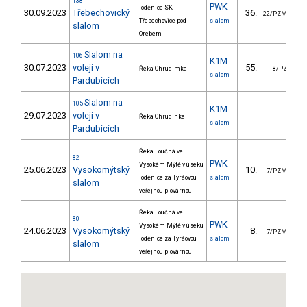
138
PWK
loděnice SK
30.09.2023
Třebechovický
36.
4
22/PZM
Třebechovice pod
slalom
slalom
Orebem
Slalom na
106
K1M
30.07.2023
voleji v
55.
10
Řeka Chrudimka
8/PZ
slalom
Pardubicích
Slalom na
105
K1M
29.07.2023
voleji v
Řeka Chrudinka
slalom
Pardubicích
Řeka Loučná ve
82
PWK
Vysokém Mýtě v úseku
25.06.2023
Vysokomýtský
10.
8
7/PZM
loděnice za Tyršovou
slalom
slalom
veřejnou plovárnou
Řeka Loučná ve
80
PWK
Vysokém Mýtě v úseku
24.06.2023
Vysokomýtský
8.
7
7/PZM
loděnice za Tyršovou
slalom
slalom
veřejnou plovárnou