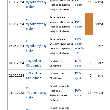
Vysokém Mýtě v úseku
15.06.2024
Vysokomýtský
11.
4
10/PZM
loděnice za Tyršovou
slalom
slalom
veřejnou plovárnou
Řeka Loučná ve
81
PWC
Vysokém Mýtě v úseku
15.06.2024
Vysokomýtský
3.
10
3/PZM
loděnice za Tyršovou
slalom
slalom
veřejnou plovárnou
C2M
Řeka Loučná ve
81
Vysokém Mýtě v úseku
slalom
15.06.2024
Vysokomýtský
8.
9
1/PZ
loděnice za Tyršovou
MAKÁN
slalom
veřejnou plovárnou
Jiří
Sjezd na
K1M
77
Pardubice, řeka
13.06.2024
12.
52
1/PZ
Chrudimce
Chrudimka
sjezd
Sjezd na
K1M
41
Pardubice, řeka
02.05.2024
19.
86
2/PZ
Chrudimce
Chrudimka
sjezd
Řeka Orlice v úseku
139
PWK
loděnice SK
01.10.2023
Třebechovický
33.
5
19/PZM
Třebechovice pod
slalom
slalom
Orebem
Řeka Orlice v úseku