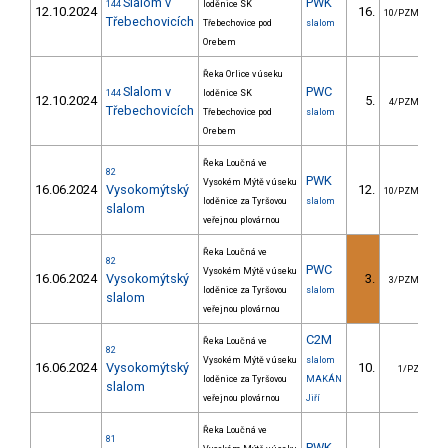
Slalom v
PWK
144
loděnice SK
12.10.2024
16.
4
10/PZM
Třebechovicích
Třebechovice pod
slalom
Orebem
Řeka Orlice v úseku
Slalom v
PWC
144
loděnice SK
12.10.2024
5.
9
4/PZM
Třebechovicích
Třebechovice pod
slalom
Orebem
Řeka Loučná ve
82
PWK
Vysokém Mýtě v úseku
16.06.2024
Vysokomýtský
12.
5
10/PZM
loděnice za Tyršovou
slalom
slalom
veřejnou plovárnou
Řeka Loučná ve
82
PWC
Vysokém Mýtě v úseku
16.06.2024
Vysokomýtský
3.
7
3/PZM
loděnice za Tyršovou
slalom
slalom
veřejnou plovárnou
C2M
Řeka Loučná ve
82
Vysokém Mýtě v úseku
slalom
16.06.2024
Vysokomýtský
10.
13
1/PZ
loděnice za Tyršovou
MAKÁN
slalom
veřejnou plovárnou
Jiří
Řeka Loučná ve
81
PWK