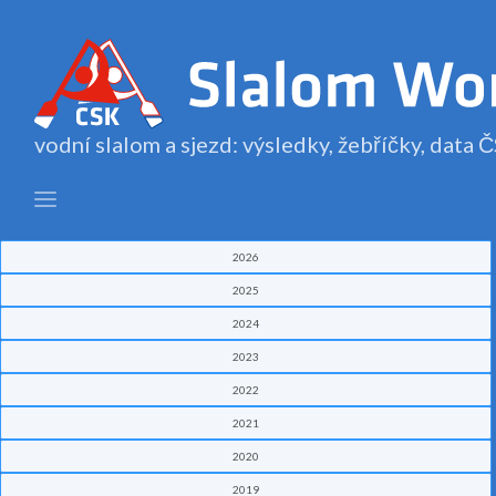
vodní slalom a sjezd: výsledky, žebříčky, data
2026
2025
2024
2023
2022
2021
2020
2019