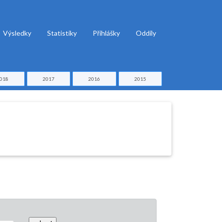
Výsledky
Statistiky
Přihlášky
Oddíly
018
2017
2016
2015