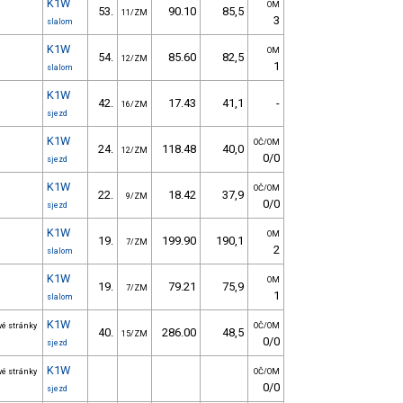
K1W
OM
53.
90.10
85,5
11/ZM
3
slalom
K1W
OM
54.
85.60
82,5
12/ZM
1
slalom
K1W
42.
17.43
41,1
-
16/ZM
sjezd
K1W
OČ/OM
24.
118.48
40,0
12/ZM
0/0
sjezd
K1W
OČ/OM
22.
18.42
37,9
9/ZM
0/0
sjezd
K1W
OM
19.
199.90
190,1
7/ZM
2
slalom
K1W
OM
19.
79.21
75,9
7/ZM
1
slalom
K1W
vé stránky
OČ/OM
40.
286.00
48,5
15/ZM
0/0
sjezd
K1W
vé stránky
OČ/OM
0/0
sjezd