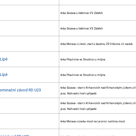
řeka Sázava u loděnice VS Zábřeh
řeka Sázava u loděnice VS Zábřeh
řeka Morava v Litovli; start u bazénu ZŠ Vítězná- cíl soutok
 Lípě
řeka Ploučnice ve Stružnici u mlýna
 Lípě
řeka Ploučnice ve Stružnici u mlýna
řeka Sázava - start v Krhanicích nad Krhanickým jízkem, cíl
nominační závod RD U23
jezu. Náhradní trať v případě
řeka Sázava - start v Krhanicích nad Krhanickým jízkem, cíl
jezu. Náhradní trať v případě
řeka Morava v úseku most na Lesnici -Leština most.