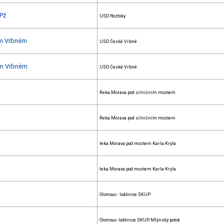
ČPž
USD Roztoky
ém Vrbném
USD České Vrbné
kém Vrbném
USD České Vrbné
Řeka Morava pod silničním mostem
Řeka Morava pod silničním mostem
řeka Morava pod mostem Karla Kryla
řeka Morava pod mostem Karla Kryla
Olomouc - loděnice SKUP
Olomouc- loděnice SKUP, Mlýnský potok