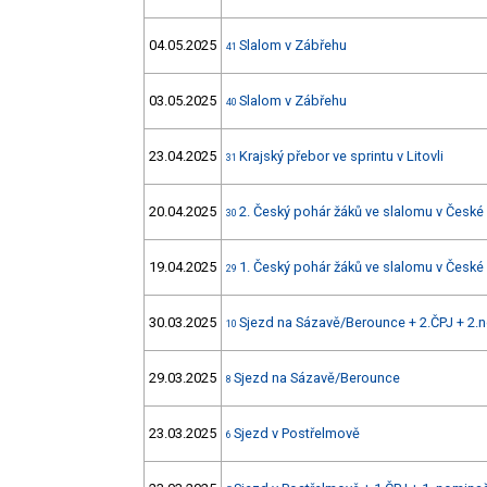
04.05.2025
Slalom v Zábřehu
41
03.05.2025
Slalom v Zábřehu
40
23.04.2025
Krajský přebor ve sprintu v Litovli
31
20.04.2025
2. Český pohár žáků ve slalomu v České
30
19.04.2025
1. Český pohár žáků ve slalomu v České
29
30.03.2025
Sjezd na Sázavě/Berounce + 2.ČPJ + 2.
10
29.03.2025
Sjezd na Sázavě/Berounce
8
23.03.2025
Sjezd v Postřelmově
6