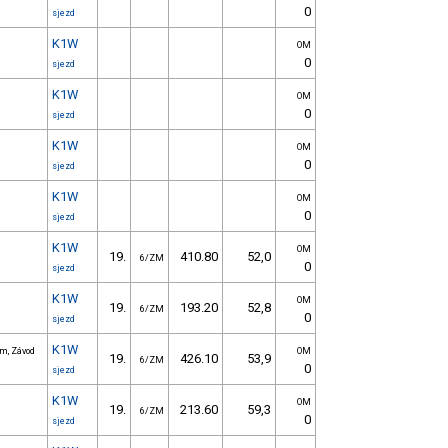
0
sjezd
K1W
OM
0
sjezd
K1W
OM
0
sjezd
K1W
OM
0
sjezd
K1W
OM
0
sjezd
K1W
OM
19.
410.80
52,0
6/ZM
0
sjezd
K1W
OM
19.
193.20
52,8
6/ZM
0
sjezd
K1W
 m, Závod
OM
19.
426.10
53,9
6/ZM
0
sjezd
K1W
OM
19.
213.60
59,3
6/ZM
0
sjezd