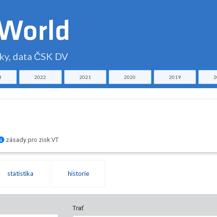
čky, data ČSK DV
3
2022
2021
2020
2019
2
zásady pro zisk VT
statistika
historie
Trať