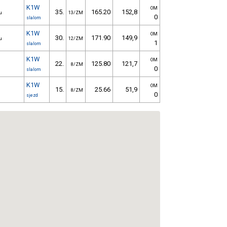
K1W
OM
35.
165.20
152,8
u
13/ZM
0
slalom
K1W
OM
30.
171.90
149,9
u
12/ZM
1
slalom
K1W
OM
22.
125.80
121,7
8/ZM
0
slalom
K1W
OM
15.
25.66
51,9
8/ZM
0
sjezd