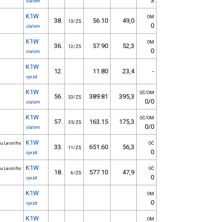
3
slalom
K1W
OM
38.
56.10
49,0
13/ZS
0
slalom
K1W
OM
36.
57.90
52,3
12/ZS
0
slalom
K1W
12.
11.80
23,4
-
sjezd
K1W
OČ/OM
56.
389.81
395,3
33/ZS
0/0
slalom
K1W
OČ/OM
57.
163.15
175,3
35/ZS
0/0
slalom
K1W
 u Lesního
OČ
33.
651.60
56,3
11/ZS
0
sjezd
K1W
 u Lesního
OČ
18.
577.10
47,9
6/ZS
0
sjezd
K1W
OM
0
sjezd
K1W
OM