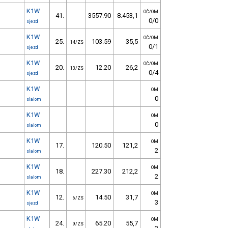
K1W
OČ/OM
41.
3557.90
8.453,1
0/0
sjezd
K1W
OČ/OM
25.
103.59
35,5
14/ZS
0/1
sjezd
K1W
OČ/OM
20.
12.20
26,2
13/ZS
0/4
sjezd
K1W
OM
0
slalom
K1W
OM
0
slalom
K1W
OM
17.
120.50
121,2
2
slalom
K1W
OM
18.
227.30
212,2
2
slalom
K1W
OM
12.
14.50
31,7
6/ZS
3
sjezd
K1W
OM
24.
65.20
55,7
9/ZS