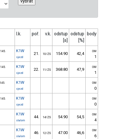
l.k.
poř.
v.k.
odstup
odstup
body
[s]
[%]
K1W
 145.
OM
21.
154.90
42,4
10/ZS
1
sjezd
K1W
 145.
OM
22.
368.80
47,9
11/ZS
1
sjezd
K1W
145.
OM
0
sjezd
K1W
 145.
OM
0
sjezd
K1W
OM
44.
54.90
54,5
14/ZS
4
slalom
K1W
OM
46.
47.00
46,6
12/ZS
6
slalom