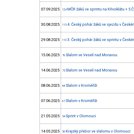
07.09.2025
MČR žáků ve sprintu na Křivoklátu + 5.
124
30.08.2025
4. Český pohár žáků ve sjezdu v Česk
115
29.08.2025
3. Český pohár žáků ve sprintu v Čes
113
15.06.2025
Slalom ve Veselí nad Moravou
76
14.06.2025
Slalom ve Veselí nad Moravou
75
08.06.2025
Slalom v Kroměříži
68
07.06.2025
Slalom v Kroměříži
67
21.05.2025
Sprint v Olomouci
54
14.05.2025
Krajský přebor ve slalomu v Olomouci
50