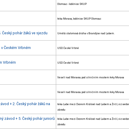
Olomouc - loděnice SKUP
řeka Morava, loděnice SKUP Olomouc
5. Český pohár žáků ve sjezdu
Umělá slalomová dráha v Brandýse nad Labem.
du v Českém Vrbném
USD České Vrbné
kém Vrbném
USD České Vrbné
Veselí nad Moravou pod silničním mostem řeky Morava
Veselí nad Moravou pod silničním mostem řeky Morava
závod + 2. Český pohár žáků na
řeka Labe mezi Dvorem Králové nad Labem a Žirčí, viz webo
závodu
ný závod + 5. Český pohár juniorů
řeka Labe mezi Dvorem Králové nad Labem a Žirčí, viz webo
závodu