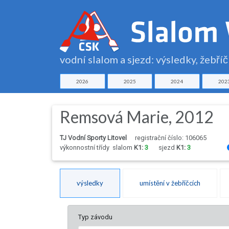
vodní slalom a sjezd: výsledky, žebří
2026
2025
2024
202
Remsová Marie, 2012
TJ Vodní Sporty Litovel
registrační číslo: 106065
výkonnostní třídy
slalom
K1:
3
sjezd
K1:
3
výsledky
umístění v žebříčcích
Typ závodu