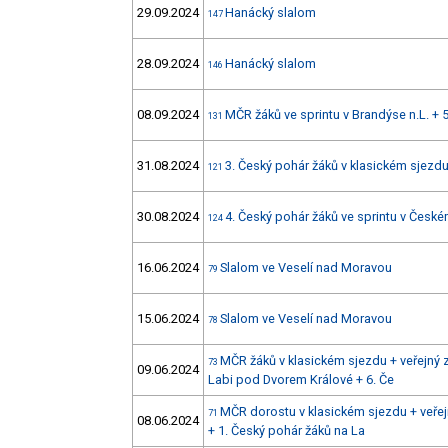
29.09.2024
Hanácký slalom
147
28.09.2024
Hanácký slalom
146
08.09.2024
MČR žáků ve sprintu v Brandýse n.L. + 
131
31.08.2024
3. Český pohár žáků v klasickém sjez
121
30.08.2024
4. Český pohár žáků ve sprintu v Čes
124
16.06.2024
Slalom ve Veselí nad Moravou
79
15.06.2024
Slalom ve Veselí nad Moravou
78
MČR žáků v klasickém sjezdu + veřejný 
73
09.06.2024
Labi pod Dvorem Králové + 6. Če
MČR dorostu v klasickém sjezdu + veřej
71
08.06.2024
+ 1. Český pohár žáků na La