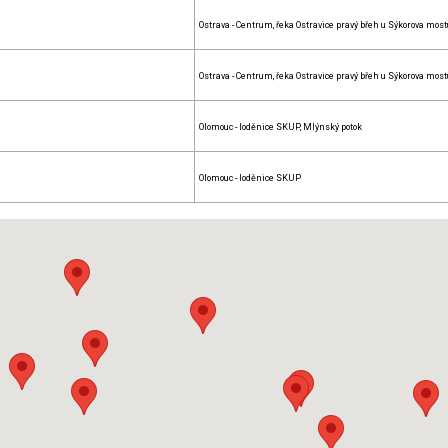
Ostrava - Centrum, řeka Ostravice pravý břeh u Sýkorova most
Ostrava - Centrum, řeka Ostravice pravý břeh u Sýkorova most
Olomouc - loděnice SKUP, Mlýnský potok
Olomouc - loděnice SKUP