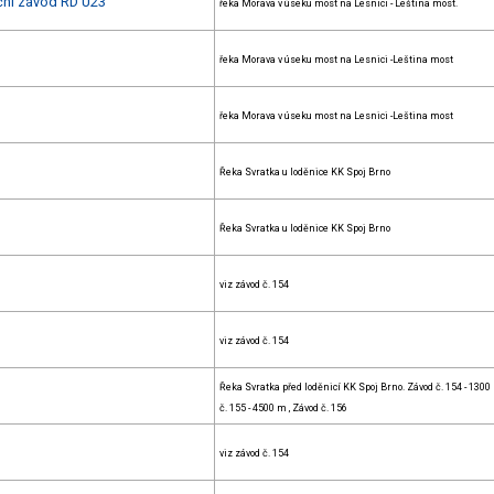
ační závod RD U23
řeka Morava v úseku most na Lesnici - Leština most.
řeka Morava v úseku most na Lesnici -Leština most
řeka Morava v úseku most na Lesnici -Leština most
Řeka Svratka u loděnice KK Spoj Brno
Řeka Svratka u loděnice KK Spoj Brno
viz závod č. 154
viz závod č. 154
Řeka Svratka před loděnicí KK Spoj Brno. Závod č. 154 - 1300
č. 155 - 4500 m , Závod č. 156
viz závod č. 154