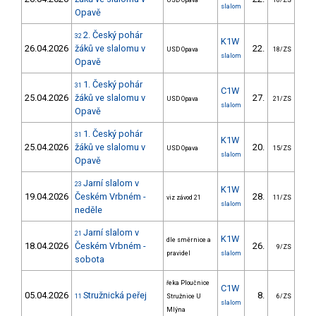
USD Opava
18/ZS
slalom
Opavě
2. Český pohár
32
K1W
26.04.2026
žáků ve slalomu v
22.
18
USD Opava
18/ZS
slalom
Opavě
1. Český pohár
31
C1W
25.04.2026
žáků ve slalomu v
27.
218
USD Opava
21/ZS
slalom
Opavě
1. Český pohár
31
K1W
25.04.2026
žáků ve slalomu v
20.
24
USD Opava
15/ZS
slalom
Opavě
Jarní slalom v
23
K1W
19.04.2026
Českém Vrbném -
28.
20
viz závod 21
11/ZS
slalom
neděle
Jarní slalom v
21
K1W
dle směrnice a
18.04.2026
Českém Vrbném -
26.
19
9/ZS
pravidel
slalom
sobota
řeka Ploučnice
C1W
05.04.2026
Stružnická peřej
8.
19
11
Stružnice U
6/ZS
slalom
Mlýna