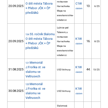
restaurace
O štít města Tábora
C1W
20.09.2025
13.
26
Harrachovka.
6/ZS
+ Přebor JČK + ČP
slalom
Mapa na
předžáků
www.kanoistika-
vstabor.cz.
Lužnice pod
Táborem, u
55. ročník Slalomu
134
restaurace
O štít města Tábora
K1W
20.09.2025
16.
11
Harrachovka.
8/ZS
+ Přebor JČK + ČP
slalom
Mapa na
předžáků
www.kanoistika-
vstabor.cz.
Memoriál
121
J.Froňka st. ve
K1W
31.08.2025
44.
63
USD Veltrusy
13/ZS
slalomu ve
slalom
Veltrusech
Memoriál
120
J.Froňka st. ve
K1W
30.08.2025
USD Veltrusy
slalomu ve
slalom
Veltrusech
Slalomová