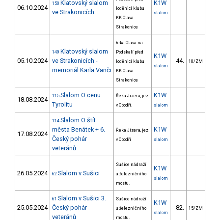
Klatovský slalom
K1W
150
06.10.2024
loděnicí klubu
ve Strakonicích
slalom
KK Otava
Strakonice
řeka Otava na
Klatovský slalom
149
Podskalí před
K1W
05.10.2024
ve Strakonicích -
44.
88
loděnicí klubu
10/ZM
slalom
memoriál Karla Vanči
KK Otava
Strakonice
Slalom O cenu
K1W
115
Řeka Jizera, jez
18.08.2024
Tyrolitu
v Obodři.
slalom
Slalom O štít
114
města Benátek + 6.
K1W
Řeka Jizera, jez
17.08.2024
Český pohár
v Obodři
slalom
veteránů
Sušice nádraží
K1W
26.05.2024
Slalom v Sušici
62
u železničního
slalom
mostu.
Slalom v Sušici 3.
61
Sušice nádraží
K1W
25.05.2024
Český pohár
82.
252
u železničního
15/ZM
slalom
veteránů
mostu.