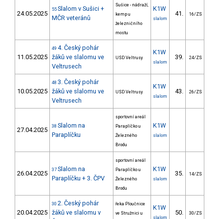
Sušice - nádraží,
Slalom v Sušici +
K1W
55
24.05.2025
41.
28
kemp u
16/ZS
MČR veteránů
slalom
železničního
mostu
4. Český pohár
49
K1W
11.05.2025
žáků ve slalomu ve
39.
63
USD Veltrusy
24/ZS
slalom
Veltrusech
3. Český pohár
48
K1W
10.05.2025
žáků ve slalomu ve
43.
101
USD Veltrusy
26/ZS
slalom
Veltrusech
sportovní areál
Slalom na
K1W
38
Paraplíčko u
27.04.2025
Paraplíčku
Železného
slalom
Brodu
sportovní areál
Slalom na
K1W
37
Paraplíčko u
26.04.2025
35.
46
14/ZS
Paraplíčku + 3. ČPV
Železného
slalom
Brodu
2. Český pohár
30
řeka Ploučnice
K1W
20.04.2025
žáků ve slalomu v
50.
110
ve Stružnici u
30/ZS
slalom