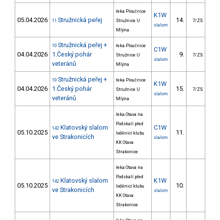
řeka Ploučnice
K1W
05.04.2026
Stružnická peřej
14.
16
11
Stružnice U
7/ZS
slalom
Mlýna
Stružnická peřej +
10
řeka Ploučnice
C1W
04.04.2026
1.Český pohár
9.
22
Stružnice U
7/ZS
slalom
veteránů
Mlýna
Stružnická peřej +
10
řeka Ploučnice
K1W
04.04.2026
1.Český pohár
15.
8
Stružnice U
7/ZS
slalom
veteránů
Mlýna
řeka Otava na
Podskalí před
Klatovský slalom
C1W
142
05.10.2025
11.
23
loděnicí klubu
ve Strakonicích
slalom
KK Otava
Strakonice
řeka Otava na
Podskalí před
Klatovský slalom
K1W
142
05.10.2025
10.
6
loděnicí klubu
ve Strakonicích
slalom
KK Otava
Strakonice