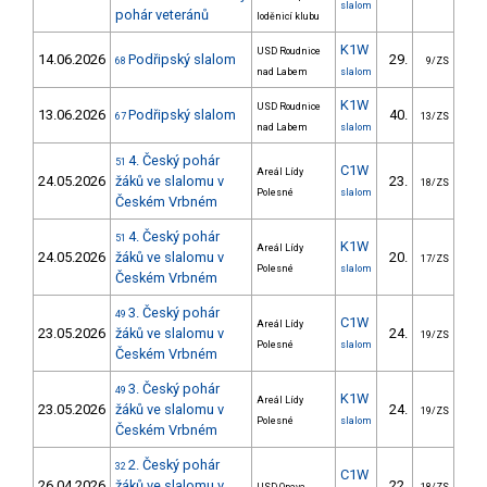
slalom
pohár veteránů
loděnicí klubu
K1W
USD Roudnice
14.06.2026
Podřipský slalom
29.
47
68
9/ZS
nad Labem
slalom
K1W
USD Roudnice
13.06.2026
Podřipský slalom
40.
151
67
13/ZS
nad Labem
slalom
4. Český pohár
51
C1W
Areál Lídy
24.05.2026
žáků ve slalomu v
23.
26
18/ZS
Polesné
slalom
Českém Vrbném
4. Český pohár
51
K1W
Areál Lídy
24.05.2026
žáků ve slalomu v
20.
12
17/ZS
Polesné
slalom
Českém Vrbném
3. Český pohár
49
C1W
Areál Lídy
23.05.2026
žáků ve slalomu v
24.
49
19/ZS
Polesné
slalom
Českém Vrbném
3. Český pohár
49
K1W
Areál Lídy
23.05.2026
žáků ve slalomu v
24.
24
19/ZS
Polesné
slalom
Českém Vrbném
2. Český pohár
32
C1W
26.04.2026
žáků ve slalomu v
22.
46