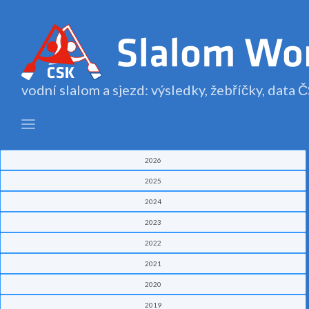
vodní slalom a sjezd: výsledky, žebříčky, data
2026
2025
2024
2023
2022
2021
2020
2019