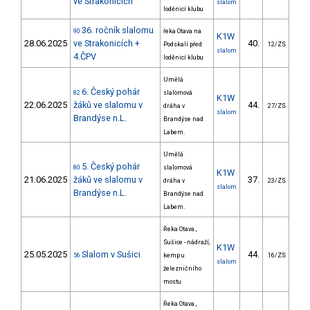
ve Strakonicích
slalom
loděnicí klubu
36. ročník slalomu
90
řeka Otava na
K1W
28.06.2025
ve Strakonicích +
40.
19
Podskalí před
12/ZS
slalom
4.ČPV
loděnicí klubu
Umělá
6. Český pohár
82
slalomová
K1W
22.06.2025
žáků ve slalomu v
44.
156
dráha v
27/ZS
slalom
Brandýse n.L.
Brandýse nad
Labem.
Umělá
5. Český pohár
80
slalomová
K1W
21.06.2025
žáků ve slalomu v
37.
71
dráha v
23/ZS
slalom
Brandýse n.L.
Brandýse nad
Labem.
Řeka Otava ,
Sušice - nádraží,
K1W
25.05.2025
Slalom v Sušici
44.
37
56
kemp u
16/ZS
slalom
železničního
mostu
Řeka Otava ,