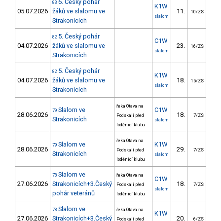
6. Český pohár
83
K1W
05.07.2026
žáků ve slalomu ve
11.
9
10/ZS
slalom
Strakonicích
5. Český pohár
82
C1W
04.07.2026
žáků ve slalomu ve
23.
20
16/ZS
slalom
Strakonicích
5. Český pohár
82
K1W
04.07.2026
žáků ve slalomu ve
18.
14
15/ZS
slalom
Strakonicích
řeka Otava na
Slalom ve
C1W
79
28.06.2026
18.
26
Podskalí před
7/ZS
Strakonicích
slalom
loděnicí klubu
řeka Otava na
Slalom ve
K1W
79
28.06.2026
29.
16
Podskalí před
7/ZS
Strakonicích
slalom
loděnicí klubu
Slalom ve
78
řeka Otava na
C1W
27.06.2026
Strakonicích+3.Český
18.
26
Podskalí před
7/ZS
slalom
pohár veteránů
loděnicí klubu
Slalom ve
78
řeka Otava na
K1W
27.06.2026
Strakonicích+3.Český
20.
11
Podskalí před
6/ZS