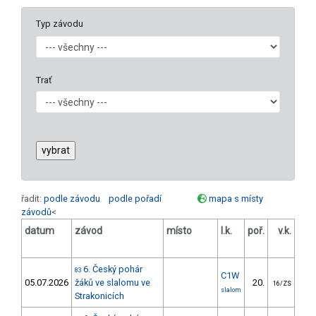
Typ závodu
Trať
řadit:
podle závodu
podle pořadí
mapa s místy
závodů
<
datum
závod
místo
l.k.
poř.
v.k.
ods
6. Český pohár
83
C1W
05.07.2026
žáků ve slalomu ve
20.
23
16/ZS
slalom
Strakonicích