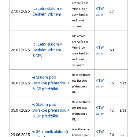
dráha České
Letní slalom v
K1W
102
Vrbné - dolní
27.07.2025
37.
37
Českém Vrbném
úsek kanálu -
slalom
molo nad
soutokem
Slalomová
dráha České
Letní slalom v
101
K1W
Vrbné - dolní
26.07.2025
Českém Vrbném +
50.
38
úsek kanálu -
slalom
5.ČPV
molo nad
soutokem
Řeka Radbuza
Slalom pod
93
K1W
pod Borskou
06.07.2025
Borskou přehradou +
16.
14
5/ZS
přehradou v
slalom
6. ČP předžáků
Plzni
Řeka Radbuza
Slalom pod
92
K1W
pod Borskou
05.07.2025
Borskou přehradou +
13.
16
3/ZS
přehradou v
slalom
5. ČP předžáků
Plzni
řeka Otava na
36. ročník slalomů
K1W
91
29.06.2025
24.
14
Podskalí před
8/ZS