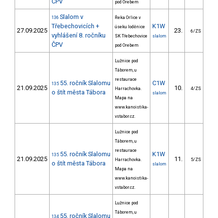
ČPV
pod Orebem
Slalom v
136
Řeka Orlice v
Třebechovicích +
K1W
úseku loděnice
27.09.2025
23.
22
6/ZS
vyhlášení 8. ročníku
SK Třebechovice
slalom
ČPV
pod Orebem
Lužnice pod
Táborem, u
restaurace
55. ročník Slalomu
C1W
135
21.09.2025
10.
29
Harrachovka.
4/ZS
o štít města Tábora
slalom
Mapa na
www.kanoistika-
vstabor.cz.
Lužnice pod
Táborem, u
restaurace
55. ročník Slalomu
K1W
135
21.09.2025
11.
13
Harrachovka.
5/ZS
o štít města Tábora
slalom
Mapa na
www.kanoistika-
vstabor.cz.
Lužnice pod
Táborem, u
55. ročník Slalomu
134