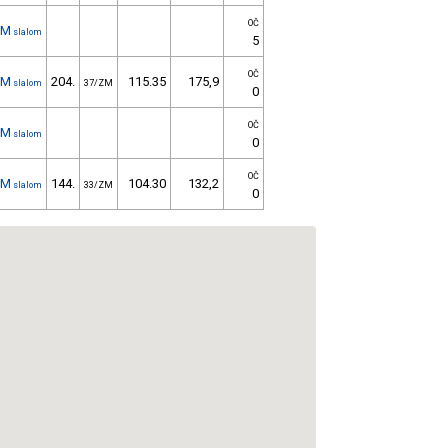
OČ
1M
slalom
5
OČ
1M
204.
115.35
175,9
slalom
37/ZM
0
OČ
1M
slalom
0
OČ
1M
144.
104.30
132,2
slalom
33/ZM
0