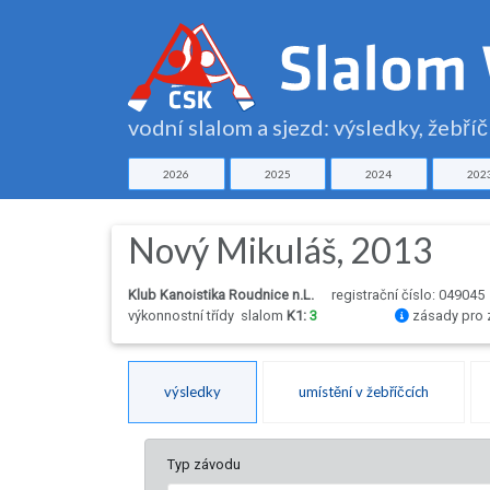
vodní slalom a sjezd: výsledky, žebří
2026
2025
2024
202
Nový Mikuláš, 2013
Klub Kanoistika Roudnice n.L.
registrační číslo: 049045
výkonnostní třídy
slalom
K1:
3
zásady pro 
výsledky
umístění v žebříčcích
Typ závodu