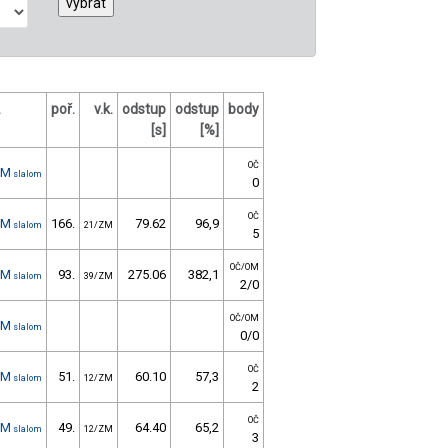
.
poř.
v.k.
odstup
odstup
body
[s]
[%]
OČ
1M
slalom
0
OČ
1M
166.
79.62
96,9
slalom
21/ZM
5
OČ/OM
1M
93.
275.06
382,1
slalom
39/ZM
2/0
OČ/OM
1M
slalom
0/0
OČ
1M
51.
60.10
57,3
slalom
12/ZM
2
OČ
1M
49.
64.40
65,2
slalom
12/ZM
3