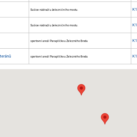
K
Sušice nádraží u železničního mostu.
K
Sušice nádraží u železničního mostu.
K
sportovní areál Paraplíčko u Železného Brodu
eteránů
K
sportovní areál Paraplíčko u Železného Brodu