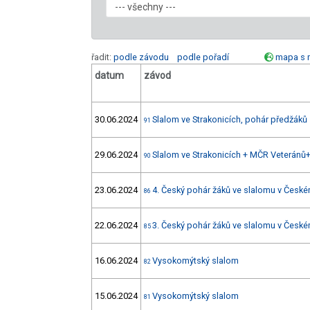
řadit:
podle závodu
podle pořadí
mapa s 
datum
závod
30.06.2024
Slalom ve Strakonicích, pohár předžáků
91
29.06.2024
Slalom ve Strakonicích + MČR Veteránů
90
23.06.2024
4. Český pohár žáků ve slalomu v Čes
86
22.06.2024
3. Český pohár žáků ve slalomu v Čes
85
16.06.2024
Vysokomýtský slalom
82
15.06.2024
Vysokomýtský slalom
81