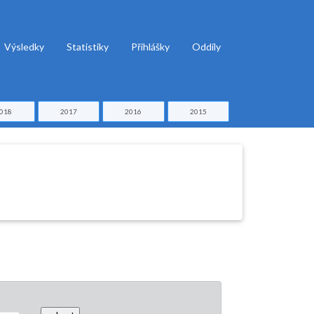
Výsledky
Statistiky
Přihlášky
Oddíly
018
2017
2016
2015