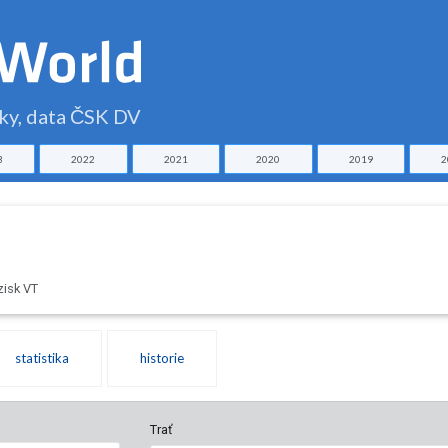
čky, data ČSK DV
3
2022
2021
2020
2019
2
zisk VT
statistika
historie
Trať