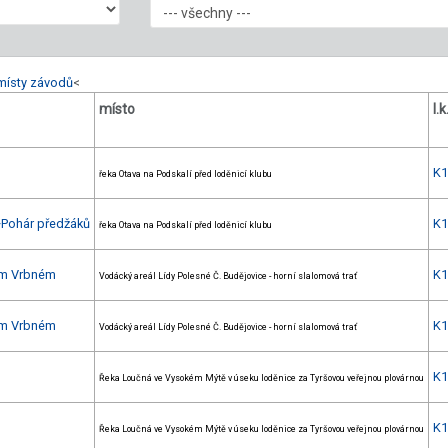
místy závodů
<
místo
l.k
K
řeka Otava na Podskalí před loděnicí klubu
+Pohár předžáků
K
řeka Otava na Podskalí před loděnicí klubu
kém Vrbném
K
Vodácký areál Lídy Polesné Č. Budějovice - horní slalomová trať
kém Vrbném
K
Vodácký areál Lídy Polesné Č. Budějovice - horní slalomová trať
K
Řeka Loučná ve Vysokém Mýtě v úseku loděnice za Tyršovou veřejnou plovárnou
K
Řeka Loučná ve Vysokém Mýtě v úseku loděnice za Tyršovou veřejnou plovárnou