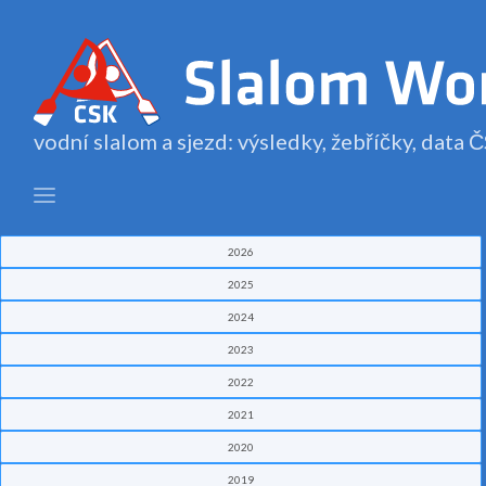
vodní slalom a sjezd: výsledky, žebříčky, data
2026
2025
2024
2023
2022
2021
2020
2019