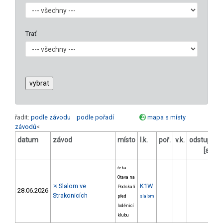
Trať
řadit:
podle závodu
podle pořadí
mapa s místy
závodů
<
datum
závod
místo
l.k.
poř.
v.k.
odstup
od
[s]
řeka
Otava na
Slalom ve
K1W
79
Podskalí
28.06.2026
Strakonicích
před
slalom
loděnicí
klubu