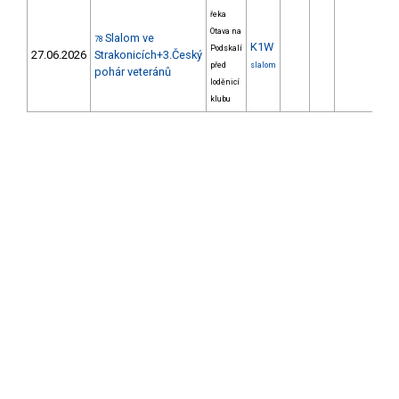
řeka
Otava na
Slalom ve
78
K1W
Podskalí
27.06.2026
Strakonicích+3.Český
před
slalom
pohár veteránů
loděnicí
klubu