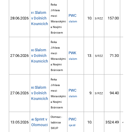
Řeka
Jihlava
Slalom
81
PWC
mezi
28.06.2026
v Dolních
10.
157.00
108
3/PZZ
Moravskými
slalom
Kounicích
a Novými
Bránicem
Řeka
Jihlava
Slalom
80
PWK
mezi
27.06.2026
v Dolních
13.
71.30
53
5/PZZ
Moravskými
slalom
Kounicích
a Novými
Bránicem
Řeka
Jihlava
Slalom
80
PWC
mezi
27.06.2026
v Dolních
9.
94.40
63
3/PZZ
Moravskými
slalom
Kounicích
a Novými
Bránicem
Olomouc -
Sprint v
PWC
46
13.05.2026
10.
3524.49
4.668
loděnice
Olomouci
sjezd
SKUP