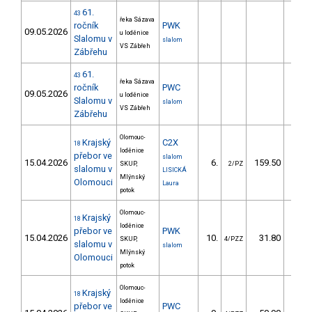
61.
43
řeka Sázava
ročník
PWK
09.05.2026
u loděnice
Slalomu v
slalom
VS Zábřeh
Zábřehu
61.
43
řeka Sázava
ročník
PWC
09.05.2026
u loděnice
Slalomu v
slalom
VS Zábřeh
Zábřehu
Olomouc-
Krajský
C2X
18
loděnice
přebor ve
slalom
15.04.2026
6.
159.50
95
SKUP,
2/PZ
slalomu v
LISICKÁ
Mlýnský
Olomouci
Laura
potok
Olomouc-
Krajský
18
loděnice
přebor ve
PWK
15.04.2026
10.
31.80
23
SKUP,
4/PZZ
slalomu v
slalom
Mlýnský
Olomouci
potok
Olomouc-
Krajský
18
loděnice
přebor ve
PWC