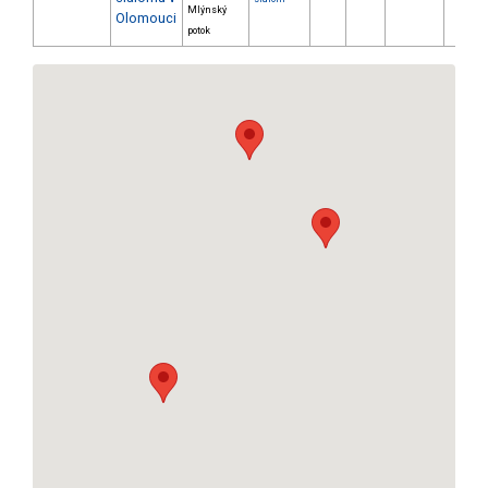
Mlýnský
Olomouci
potok