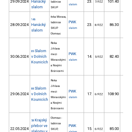
29.09.2024
Hanácký
23.
101.40
77
loděnice
7/PZZ
slalom
slalom
SKUP
řeka Morava,
146
PWK
loděnice
28.09.2024
Hanácký
23.
86.30
68
8/PZZ
SKUP
slalom
slalom
Olomouc
Reka
Jihlava
Slalom
89
PWK
mezi
30.06.2024
v Dolních
14.
82.40
60
5/PZZ
Moravskými
slalom
Kounicích
a Novými
Bránicemi
Reka
Jihlava
Slalom
88
PWK
mezi
29.06.2024
v Dolních
17.
108.90
81
6/PZZ
Moravskými
slalom
Kounicích
a Novými
Bránicemi
Olomouc -
Krajský
58
loděnice
přebor ve
PWK
22.05.2024
15.
85.00
69
SKUP,
6/PZZ
slalomu v
slalom