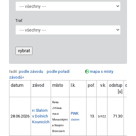
Trať
řadit:
podle závodu
podle pořadí
mapa s místy
závodů
<
datum
závod
místo
l.k.
poř.
v.k.
odstup
odst
[s]
[
Řeka
Jihlava
Slalom
81
PWK
mezi
28.06.2026
v Dolních
13.
71.30
53
5/PZZ
Moravskými
slalom
Kounicích
a Novými
Bránicem