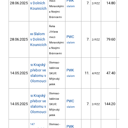
PWK
mezi
28.06.2025
v Dolních
7.
14.80
11
2/PZZ
Moravskými
slalom
Kounicích
a Novými
Bránicemi
Řeka
Jihlava
Slalom
88
PWC
mezi
28.06.2025
v Dolních
7.
79.60
56
2/PZZ
Moravskými
slalom
Kounicích
a Novými
Bránicemi
Olomouc-
Krajský
50
loděnice
přebor ve
PWK
14.05.2025
11.
47.40
31
SKUP,
4/PZZ
slalomu v
slalom
Mlýnský
Olomouci
potok
Olomouc-
Krajský
50
loděnice
přebor ve
PWC
14.05.2025
7.
144.20
84
SKUP,
2/PZZ
slalomu v
slalom
Mlýnský
Olomouci
potok
147
Olomouc -
PWK