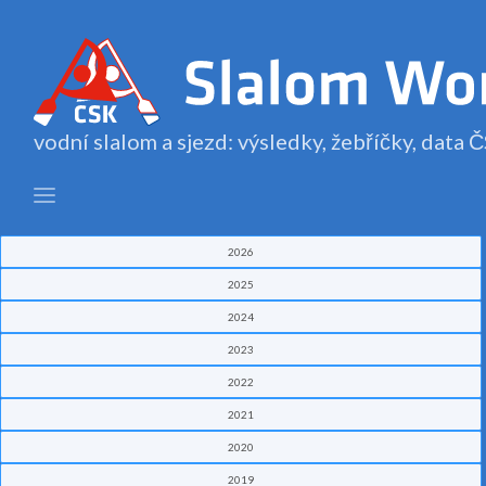
vodní slalom a sjezd: výsledky, žebříčky, data
2026
2025
2024
2023
2022
2021
2020
2019