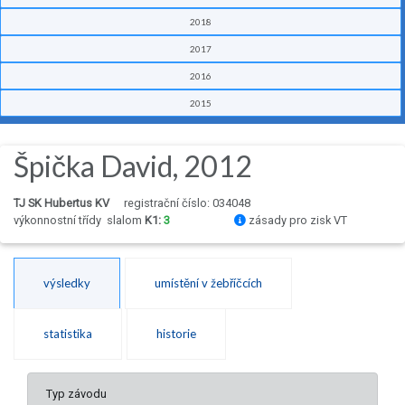
2018
2017
2016
2015
Špička David, 2012
TJ SK Hubertus KV
registrační číslo: 034048
výkonnostní třídy
slalom
K1:
3
zásady pro zisk VT
výsledky
umístění v žebříčcích
statistika
historie
Typ závodu