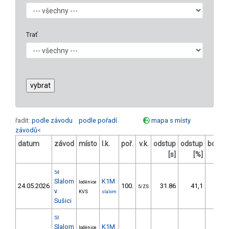
Trať
řadit:
podle závodu
podle pořadí
mapa s místy
závodů
<
datum
závod
místo
l.k.
poř.
v.k.
odstup
odstup
body
[s]
[%]
54
Slalom
K1M
loděnice
OČ
24.05.2026
100.
31.86
41,1
5/ZS
v
20
KVS
slalom
Sušici
53
Slalom
K1M
loděnice
OČ