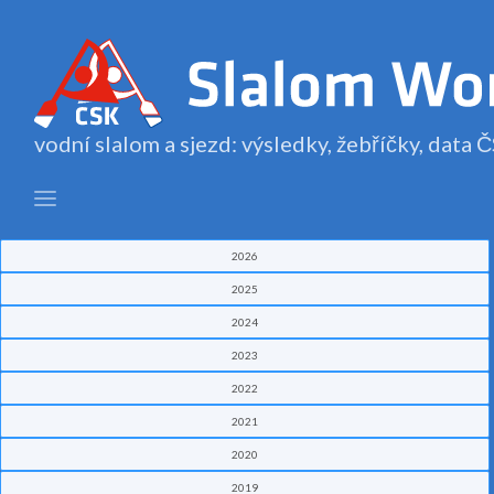
vodní slalom a sjezd: výsledky, žebříčky, data
2026
2025
2024
2023
2022
2021
2020
2019