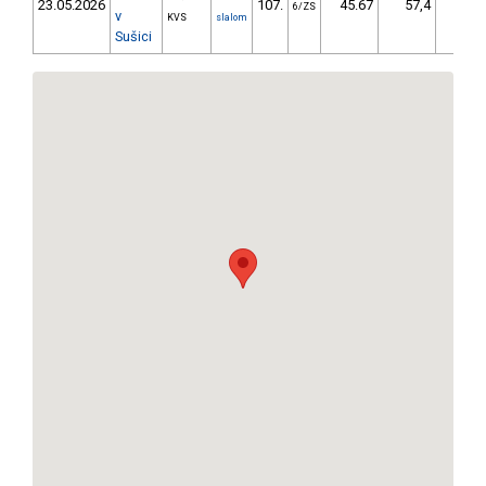
23.05.2026
107.
45.67
57,4
6/ZS
v
16
KVS
slalom
Sušici