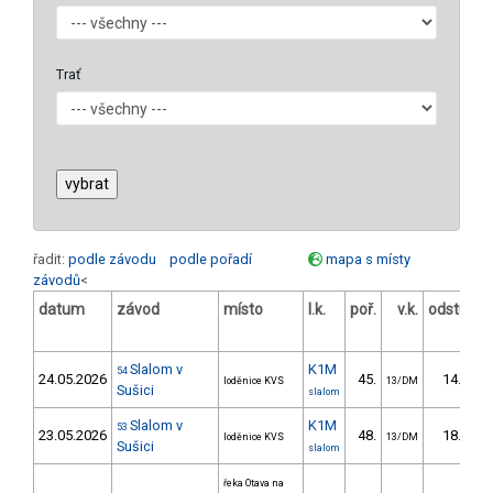
Trať
řadit:
podle závodu
podle pořadí
mapa s místy
závodů
<
datum
závod
místo
l.k.
poř.
v.k.
odstup
[s]
Slalom v
K1M
54
24.05.2026
45.
14.70
loděnice KVS
13/DM
Sušici
slalom
Slalom v
K1M
53
23.05.2026
48.
18.83
loděnice KVS
13/DM
Sušici
slalom
řeka Otava na