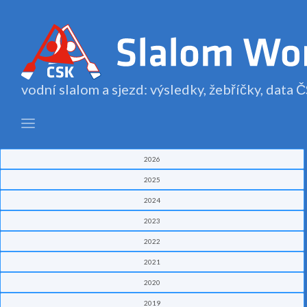
vodní slalom a sjezd: výsledky, žebříčky, data
2026
2025
2024
2023
2022
2021
2020
2019