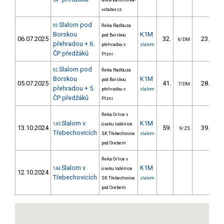
www.kanoistika-
vstabor.cz.
Slalom pod
93
Řeka Radbuza
Borskou
K1M
pod Borskou
06.07.2025
32.
23.41
6/DM
přehradou + 6.
přehradou v
slalom
ČP předžáků
Plzni
Slalom pod
92
Řeka Radbuza
Borskou
K1M
pod Borskou
05.07.2025
41.
28.25
7/DM
přehradou + 5.
přehradou v
slalom
ČP předžáků
Plzni
Řeka Orlice v
Slalom v
K1M
145
úseku loděnice
13.10.2024
59.
39.50
9/ZS
Třebechovicích
SK Třebechovice
slalom
pod Orebem
Řeka Orlice v
Slalom v
K1M
144
úseku loděnice
12.10.2024
Třebechovicích
SK Třebechovice
slalom
pod Orebem