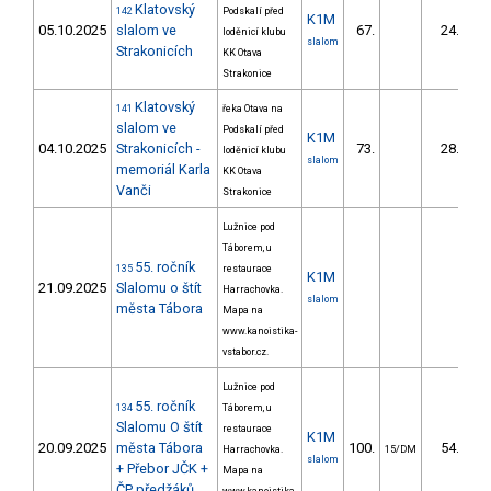
Klatovský
142
Podskalí před
K1M
05.10.2025
slalom ve
67.
24.58
loděnicí klubu
slalom
Strakonicích
KK Otava
Strakonice
Klatovský
141
řeka Otava na
slalom ve
Podskalí před
K1M
04.10.2025
Strakonicích -
73.
28.64
loděnicí klubu
slalom
memoriál Karla
KK Otava
Vanči
Strakonice
Lužnice pod
Táborem, u
55. ročník
135
restaurace
K1M
21.09.2025
Slalomu o štít
Harrachovka.
slalom
města Tábora
Mapa na
www.kanoistika-
vstabor.cz.
Lužnice pod
55. ročník
134
Táborem, u
Slalomu O štít
restaurace
K1M
20.09.2025
města Tábora
100.
54.45
Harrachovka.
15/DM
slalom
+ Přebor JČK +
Mapa na
ČP předžáků