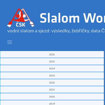
vodní slalom a sjezd: výsledky, žebříčky, data
2026
2025
2024
2023
2022
2021
2020
2019