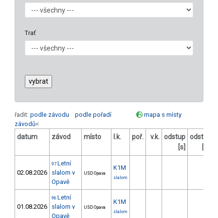
Trať
řadit:
podle závodu
podle pořadí
mapa s místy
závodů
<
datum
závod
místo
l.k.
poř.
v.k.
odstup
odstup
[s]
[%]
Letní
97
K1M
02.08.2026
slalom v
USD Opava
slalom
Opavě
Letní
96
K1M
01.08.2026
slalom v
USD Opava
slalom
Opavě