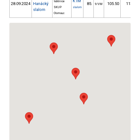
K1M
loděnice
28.09.2024
Hanácký
85.
105.50
113,7
9/VM
SKUP
slalom
slalom
Olomouc