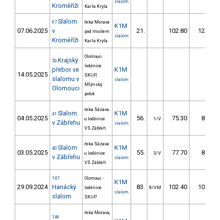
slalom
Kroměříži
Karla Kryla
Slalom
67
řeka Morava
K1M
07.06.2025
v
21.
102.80
121,4
pod mostem
slalom
Kroměříži
Karla Kryla
Olomouc-
Krajský
50
loděnice
přebor ve
K1M
14.05.2025
SKUP,
slalomu v
slalom
Mlýnský
Olomouci
potok
řeka Sázava
Slalom
K1M
41
04.05.2025
56.
75.30
80,2
u loděnice
1/V
v Zábřehu
slalom
VS Zábřeh
řeka Sázava
Slalom
K1M
40
03.05.2025
55.
77.70
87,9
u loděnice
3/V
v Zábřehu
slalom
VS Zábřeh
147
Olomouc -
K1M
29.09.2024
Hanácký
83.
102.40
105,0
loděnice
8/VM
slalom
slalom
SKUP
řeka Morava,
146