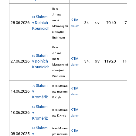
Řeka
Jihlava
Slalom
81
K1M
mezi
28.06.2026
v Dolních
34.
70.40
78,7
6/V
Moravskými
slalom
Kounicích
a Novými
Bránicem
Řeka
Jihlava
Slalom
80
K1M
mezi
27.06.2026
v Dolních
34.
119.20
116,9
5/V
Moravskými
slalom
Kounicích
a Novými
Bránicem
Slalom
70
řeka Morava
K1M
14.06.2026
v
pod mostem
slalom
Kroměříži
K.Kryla
Slalom
69
K1M
řeka Morava
13.06.2026
v
pod K.Kryla
slalom
Kroměříži
Slalom
68
řeka Morava
K1M
08.06.2025
v
pod mostem