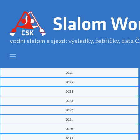
vodní slalom a sjezd: výsledky, žebříčky, data
2026
2025
2024
2023
2022
2021
2020
2019