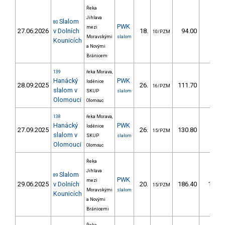
Řeka
Jihlava
Slalom
80
PWK
mezi
27.06.2026
v Dolních
18.
94.00
70,1
10/PZM
Moravskými
slalom
Kounicích
a Novými
Bránicem
139
řeka Morava,
Hanácký
PWK
loděnice
28.09.2025
26.
111.70
82,9
16/PZM
slalom v
SKUP
slalom
Olomouci
Olomouc
138
řeka Morava,
Hanácký
PWK
loděnice
27.09.2025
26.
130.80
98,6
15/PZM
slalom v
SKUP
slalom
Olomouci
Olomouc
Řeka
Jihlava
Slalom
89
PWK
mezi
29.06.2025
v Dolních
20.
186.40
146,9
15/PZM
Moravskými
slalom
Kounicích
a Novými
Bránicemi