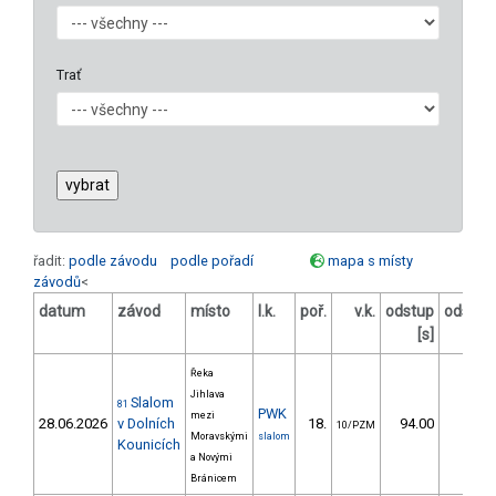
Trať
řadit:
podle závodu
podle pořadí
mapa s místy
závodů
<
datum
závod
místo
l.k.
poř.
v.k.
odstup
odstup
[s]
[%]
Řeka
Jihlava
Slalom
81
PWK
mezi
28.06.2026
v Dolních
18.
94.00
70,1
10/PZM
Moravskými
slalom
Kounicích
a Novými
Bránicem