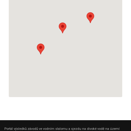
Portál výsledků závodů ve vodním slalomu a sjezdu na divoké vodě na území