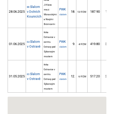
Řeka
Jihlava
Slalom
88
PWK
mezi
28.06.2025
v Dolních
18.
187.90
149,0
13/PZM
Moravskými
slalom
Kounicích
a Novými
Bránicemi
řeka
Ostravice v
Slalom
PWK
64
centru
01.06.2025
9.
419.80
364,4
4/PZM
v Ostravě
Ostravy pod
slalom
Sýkorovým
mostem
řeka
Ostravice v
Slalom
PWK
63
centru
31.05.2025
12.
517.20
398,2
6/PZM
v Ostravě
Ostravy pod
slalom
Sýkorovým
mostem