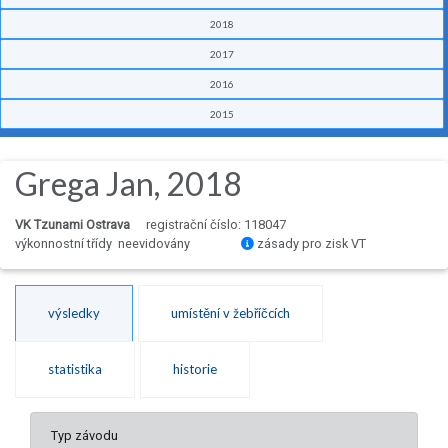
2018
2017
2016
2015
Grega Jan, 2018
VK Tzunami Ostrava
registrační číslo: 118047
výkonnostní třídy neevidovány
zásady pro zisk VT
výsledky
umístění v žebříčcích
statistika
historie
Typ závodu