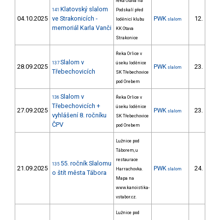
řeka Otava na
Klatovský slalom
141
Podskalí před
04.10.2025
ve Strakonicích -
PWK
12.
loděnicí klubu
slalom
memoriál Karla Vanči
KK Otava
Strakonice
Řeka Orlice v
Slalom v
137
úseku loděnice
28.09.2025
PWK
23.
slalom
16/P
Třebechovicích
SK Třebechovice
pod Orebem
Slalom v
136
Řeka Orlice v
Třebechovicích +
úseku loděnice
27.09.2025
PWK
23.
slalom
15/P
vyhlášení 8. ročníku
SK Třebechovice
ČPV
pod Orebem
Lužnice pod
Táborem, u
restaurace
55. ročník Slalomu
135
21.09.2025
PWK
24.
Harrachovka.
slalom
19/P
o štít města Tábora
Mapa na
www.kanoistika-
vstabor.cz.
Lužnice pod