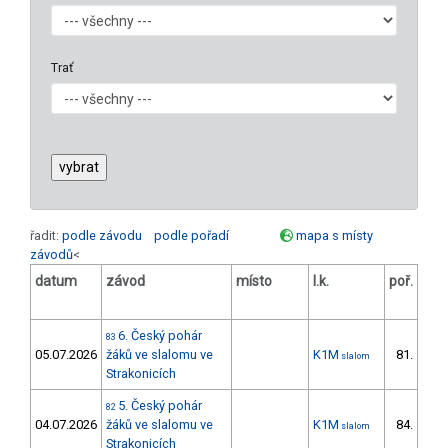
Trať
řadit:
podle závodu
podle pořadí
mapa s místy
závodů
<
datum
závod
místo
l.k.
poř.
v.
6. Český pohár
83
05.07.2026
žáků ve slalomu ve
K1M
81.
slalom
30/
Strakonicích
5. Český pohár
82
04.07.2026
žáků ve slalomu ve
K1M
84.
slalom
31/
Strakonicích