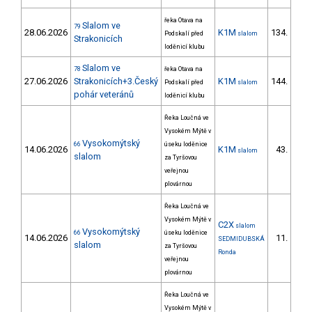
řeka Otava na
Slalom ve
79
28.06.2026
K1M
134.
Podskalí před
slalom
21/
Strakonicích
loděnicí klubu
Slalom ve
78
řeka Otava na
27.06.2026
Strakonicích+3.Český
K1M
144.
Podskalí před
slalom
22/
pohár veteránů
loděnicí klubu
Řeka Loučná ve
Vysokém Mýtě v
Vysokomýtský
66
úseku loděnice
14.06.2026
K1M
43.
slalom
6/
slalom
za Tyršovou
veřejnou
plovárnou
Řeka Loučná ve
Vysokém Mýtě v
C2X
slalom
Vysokomýtský
66
úseku loděnice
14.06.2026
11.
SEDMIDUBSKÁ
1/
slalom
za Tyršovou
Ronda
veřejnou
plovárnou
Řeka Loučná ve
Vysokém Mýtě v