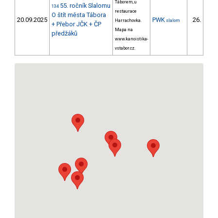
Táborem, u
55. ročník Slalomu
134
restaurace
O štít města Tábora
20.09.2025
PWK
26.
Harrachovka.
slalom
20/P
+ Přebor JČK + ČP
Mapa na
předžáků
www.kanoistika-
vstabor.cz.