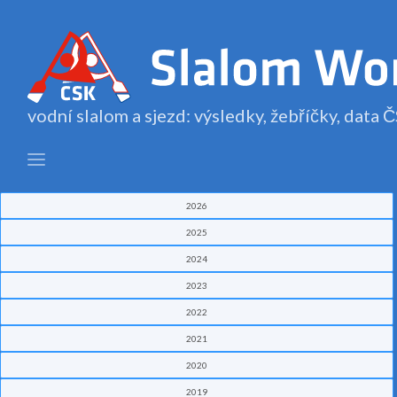
vodní slalom a sjezd: výsledky, žebříčky, data
2026
2025
2024
2023
2022
2021
2020
2019