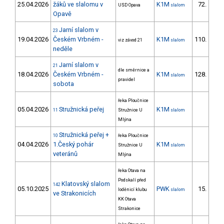
25.04.2026
žáků ve slalomu v
K1M
72.
USD Opava
slalom
28/
Opavě
Jarní slalom v
23
19.04.2026
Českém Vrbném -
K1M
110.
viz závod 21
slalom
15/
neděle
Jarní slalom v
21
dle směrnice a
18.04.2026
Českém Vrbném -
K1M
128.
slalom
18/
pravidel
sobota
řeka Ploučnice
05.04.2026
Stružnická peřej
K1M
11
Stružnice U
slalom
Mlýna
Stružnická peřej +
10
řeka Ploučnice
04.04.2026
1.Český pohár
K1M
Stružnice U
slalom
veteránů
Mlýna
řeka Otava na
Podskalí před
Klatovský slalom
142
05.10.2025
PWK
15.
loděnicí klubu
slalom
ve Strakonicích
KK Otava
Strakonice