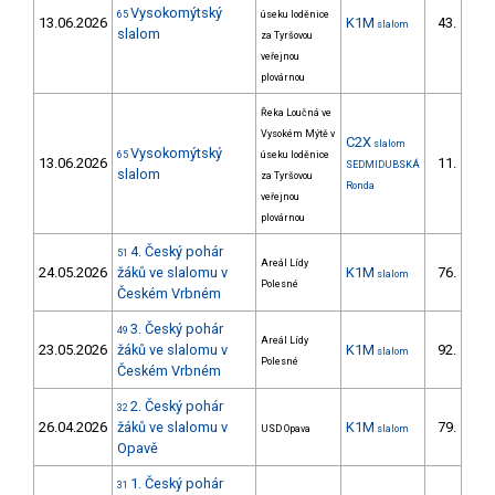
Vysokomýtský
65
úseku loděnice
13.06.2026
K1M
43.
slalom
6/
slalom
za Tyršovou
veřejnou
plovárnou
Řeka Loučná ve
Vysokém Mýtě v
C2X
slalom
Vysokomýtský
65
úseku loděnice
13.06.2026
11.
SEDMIDUBSKÁ
1/
slalom
za Tyršovou
Ronda
veřejnou
plovárnou
4. Český pohár
51
Areál Lídy
24.05.2026
žáků ve slalomu v
K1M
76.
slalom
23/
Polesné
Českém Vrbném
3. Český pohár
49
Areál Lídy
23.05.2026
žáků ve slalomu v
K1M
92.
slalom
31/
Polesné
Českém Vrbném
2. Český pohár
32
26.04.2026
žáků ve slalomu v
K1M
79.
USD Opava
slalom
31/
Opavě
1. Český pohár
31