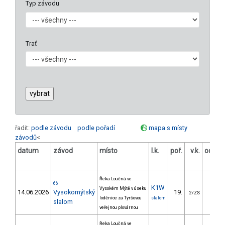
Typ závodu
Trať
řadit:
podle závodu
podle pořadí
mapa s místy
závodů
<
datum
závod
místo
l.k.
poř.
v.k.
odstu
[s
Řeka Loučná ve
66
K1W
Vysokém Mýtě v úseku
14.06.2026
Vysokomýtský
19.
34.9
2/ZS
loděnice za Tyršovou
slalom
slalom
veřejnou plovárnou
Řeka Loučná ve