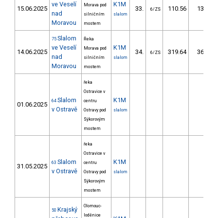
ve Veselí
K1M
Morava pod
15.06.2025
33.
110.56
132,6
6/ZS
nad
silničním
slalom
Moravou
mostem
Slalom
75
Řeka
ve Veselí
K1M
Morava pod
14.06.2025
34.
319.64
360,8
6/ZS
nad
silničním
slalom
Moravou
mostem
řeka
Ostravice v
Slalom
K1M
64
centru
01.06.2025
v Ostravě
Ostravy pod
slalom
Sýkorovým
mostem
řeka
Ostravice v
Slalom
K1M
63
centru
31.05.2025
v Ostravě
Ostravy pod
slalom
Sýkorovým
mostem
Olomouc-
Krajský
50
loděnice