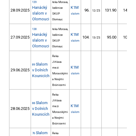
139
řeka Morava,
Hanácký
K1M
loděnice
28.09.2025
96.
131.90
146,2
12/ZS
slalom v
SKUP
slalom
Olomouci
Olomouc
138
řeka Morava,
Hanácký
K1M
loděnice
27.09.2025
104.
95.00
104,3
13/ZS
slalom v
SKUP
slalom
Olomouci
Olomouc
Řeka
Jihlava
Slalom
89
K1M
mezi
29.06.2025
v Dolních
Moravskými
slalom
Kounicích
a Novými
Bránicemi
Řeka
Jihlava
Slalom
88
K1M
mezi
28.06.2025
v Dolních
Moravskými
slalom
Kounicích
a Novými
Bránicemi
Slalom
76
Řeka