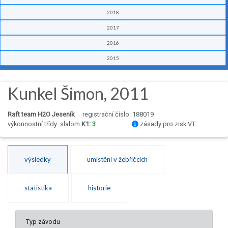
2018
2017
2016
2015
Kunkel Šimon, 2011
Raft team H2O Jeseník
registrační číslo: 188019
výkonnostní třídy
slalom
K1:
3
zásady pro zisk VT
výsledky
umístění v žebříčcích
statistika
historie
Typ závodu