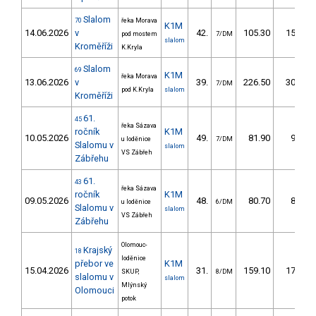
Slalom
70
řeka Morava
K1M
14.06.2026
v
42.
105.30
153,5
pod mostem
7/DM
slalom
Kroměříži
K.Kryla
Slalom
69
K1M
řeka Morava
13.06.2026
v
39.
226.50
309,0
7/DM
pod K.Kryla
slalom
Kroměříži
61.
45
řeka Sázava
ročník
K1M
10.05.2026
49.
81.90
92,6
u loděnice
7/DM
Slalomu v
slalom
VS Zábřeh
Zábřehu
61.
43
řeka Sázava
ročník
K1M
09.05.2026
48.
80.70
86,1
u loděnice
6/DM
Slalomu v
slalom
VS Zábřeh
Zábřehu
Olomouc-
Krajský
18
loděnice
přebor ve
K1M
15.04.2026
31.
159.10
176,4
SKUP,
8/DM
slalomu v
slalom
Mlýnský
Olomouci
potok