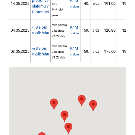
přebor ve
K1M
14.05.2025
40.
191.00
193,7
SKUP,
5/ZS
slalomu v
slalom
Mlýnský
Olomouci
potok
řeka Sázava
Slalom
K1M
41
04.05.2025
59.
120.80
128,6
u loděnice
9/ZS
v Zábřehu
slalom
VS Zábřeh
řeka Sázava
Slalom
K1M
40
03.05.2025
59.
175.60
198,6
u loděnice
9/ZS
v Zábřehu
slalom
VS Zábřeh