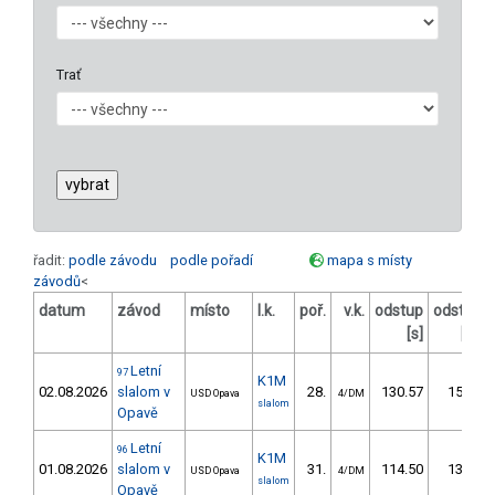
Trať
řadit:
podle závodu
podle pořadí
mapa s místy
závodů
<
datum
závod
místo
l.k.
poř.
v.k.
odstup
odstup
[s]
[%]
Letní
97
K1M
02.08.2026
slalom v
28.
130.57
151,5
USD Opava
4/DM
slalom
Opavě
Letní
96
K1M
01.08.2026
slalom v
31.
114.50
134,5
USD Opava
4/DM
slalom
Opavě