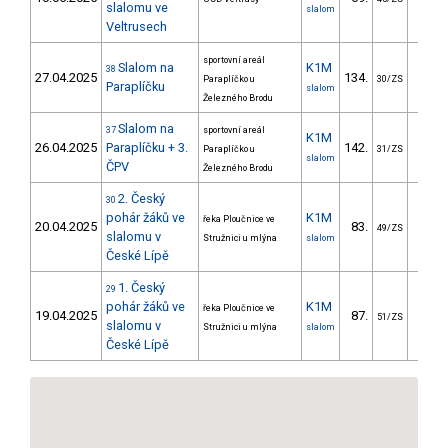
slalomu ve
slalom
Veltrusech
sportovní areál
Slalom na
K1M
38
27.04.2025
134.
135.
Paraplíčko u
30/ZS
Paraplíčku
slalom
Železného Brodu
Slalom na
37
sportovní areál
K1M
26.04.2025
Paraplíčku + 3.
142.
178.
Paraplíčko u
31/ZS
slalom
ČPV
Železného Brodu
2. Český
30
pohár žáků ve
K1M
řeka Ploučnice ve
20.04.2025
83.
154.
49/ZS
slalomu v
Stružnici u mlýna
slalom
České Lípě
1. Český
29
pohár žáků ve
K1M
řeka Ploučnice ve
19.04.2025
87.
146.
51/ZS
slalomu v
Stružnici u mlýna
slalom
České Lípě