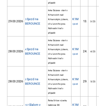
případě
řeka Sázava - start v
Krhanicích nad
Sjezd na
K1M
5
Krhanickým jízkem,
29.03.2026
13.
329.
3/ZS
BEROUNCE
cíl u Lesního jezu.
sjezd
Náhradní trať v
případě
řeka Sázava - start v
Krhanicích nad
Sjezd na
K1M
4
Krhanickým jízkem,
28.03.2026
24.
343.
4/ZS
BEROUNCE
cíl u Lesního jezu.
sjezd
Náhradní trať v
případě
řeka Sázava - start v
Krhanicích nad
Sjezd na
K1M
3
Krhanickým jízkem,
28.03.2026
29.
409.
5/ZS
BEROUNCE
cíl u Lesního jezu.
sjezd
Náhradní trať v
případě
Řeka Orlice v úseku
Slalom v
K1M
137
loděnice SK