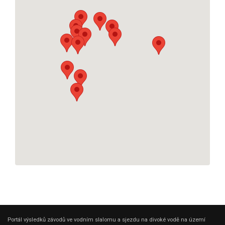
Portál výsledků závodů ve vodním slalomu a sjezdu na divoké vodě na území