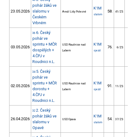
49
pohár žáků ve
K1M
23.05.2026
slalomu v
58.
37.
Areál Lídy Polesné
41/ZS
slalom
Českém
Vrbném
6. Český
36
pohár ve
sprintu + MČR
K1M
USD Roudnice nad
03.05.2026
76.
14.
6/ZS
dospělých +
Labem
sjezd
4.ČPJ v
Roudnici n.L.
5. Český
34
pohár ve
sprintu + MČR
K1M
USD Roudnice nad
02.05.2026
91.
29.
11/ZS
dorostu +
Labem
sjezd
4.ČPJ v
Roudnici n.L.
2. Český
32
pohár žáků ve
K1M
26.04.2026
54.
35.
USD Opava
37/ZS
slalomu v
slalom
Opavě