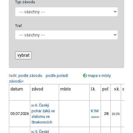
Typ závodu
Trať
řadit:
podle závodu
podle pořadí
mapa s místy
závodů
<
datum
závod
místo
l.k.
poř.
v.k.
odst
[
6. Český
83
pohár žáků ve
K1M
05.07.2026
28.
18.
23/ZS
slalomu ve
slalom
Strakonicích
5. Český
82