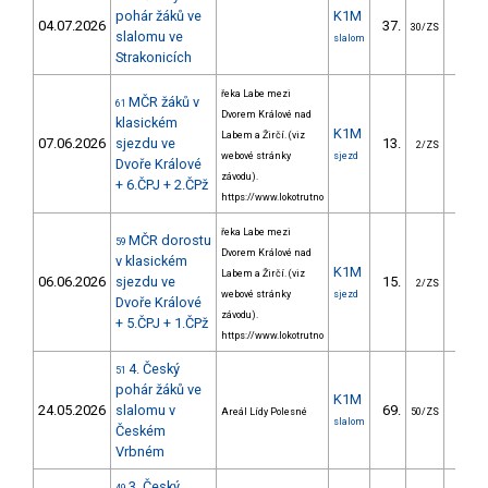
pohár žáků ve
K1M
04.07.2026
37.
21.
30/ZS
slalomu ve
slalom
Strakonicích
řeka Labe mezi
MČR žáků v
61
Dvorem Králové nad
klasickém
K1M
Labem a Žirčí. (viz
07.06.2026
sjezdu ve
13.
77.
2/ZS
webové stránky
sjezd
Dvoře Králové
závodu).
+ 6.ČPJ + 2.ČPž
https://www.lokotrutno
řeka Labe mezi
MČR dorostu
59
Dvorem Králové nad
v klasickém
K1M
Labem a Žirčí. (viz
06.06.2026
sjezdu ve
15.
81.
2/ZS
webové stránky
sjezd
Dvoře Králové
závodu).
+ 5.ČPJ + 1.ČPž
https://www.lokotrutno
4. Český
51
pohár žáků ve
K1M
24.05.2026
slalomu v
69.
39.
Areál Lídy Polesné
50/ZS
slalom
Českém
Vrbném
3. Český