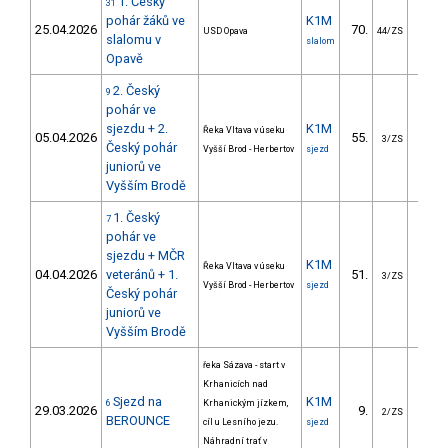
1. Český
31
pohár žáků ve
K1M
25.04.2026
70.
91.
USD Opava
44/ZS
slalomu v
slalom
Opavě
2. Český
9
pohár ve
sjezdu + 2.
K1M
Řeka Vltava v úseku
05.04.2026
55.
225.
3/ZS
Český pohár
Vyšší Brod - Herbertov
sjezd
juniorů ve
Vyšším Brodě
1. Český
7
pohár ve
sjezdu + MČR
K1M
Řeka Vltava v úseku
04.04.2026
veteránů + 1.
51.
211.
3/ZS
Vyšší Brod - Herbertov
sjezd
Český pohár
juniorů ve
Vyšším Brodě
řeka Sázava - start v
Krhanicích nad
Sjezd na
K1M
6
Krhanickým jízkem,
29.03.2026
9.
310.
2/ZS
BEROUNCE
cíl u Lesního jezu.
sjezd
Náhradní trať v