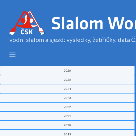
vodní slalom a sjezd: výsledky, žebříčky, data
2026
2025
2024
2023
2022
2021
2020
2019