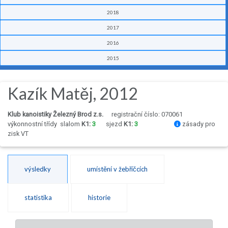
2018
2017
2016
2015
Kazík Matěj, 2012
Klub kanoistiky Železný Brod z.s.
registrační číslo: 070061
výkonnostní třídy
slalom
K1:
3
sjezd
K1:
3
zásady pro
zisk VT
výsledky
umístění v žebříčcích
statistika
historie