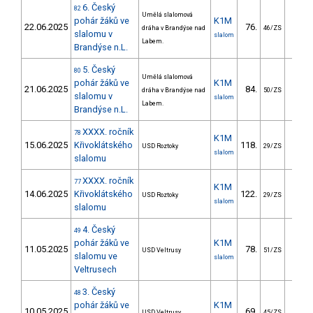
6. Český
82
Umělá slalomová
pohár žáků ve
K1M
22.06.2025
76.
166.
dráha v Brandýse nad
46/ZS
slalomu v
slalom
Labem.
Brandýse n.L.
5. Český
80
Umělá slalomová
pohár žáků ve
K1M
21.06.2025
84.
162.
dráha v Brandýse nad
50/ZS
slalomu v
slalom
Labem.
Brandýse n.L.
XXXX. ročník
78
K1M
15.06.2025
Křivoklátského
118.
68.
USD Roztoky
29/ZS
slalom
slalomu
XXXX. ročník
77
K1M
14.06.2025
Křivoklátského
122.
98.
USD Roztoky
29/ZS
slalom
slalomu
4. Český
49
pohár žáků ve
K1M
11.05.2025
78.
110.
USD Veltrusy
51/ZS
slalomu ve
slalom
Veltrusech
3. Český
48
pohár žáků ve
K1M
10.05.2025
69.
105.
USD Veltrusy
45/ZS