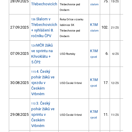
28.09.2025
75.
33.
15/ZS
Třebechovicích
Třebechovice pod
slalom
Orebem
Slalom v
136
Řeka Orlice v úseku
Třebechovicích
K1M
loděnice SK
27.09.2025
102.
45.
21/ZS
+ vyhlášení 8.
Třebechovice pod
slalom
ročníku ČPV
Orebem
MČR žáků
124
ve sprintu na
K1M
07.09.2025
6.
6.
USD Roztoky
6/ZS
Křivoklátu +
sjezd
5.ČPž
4. Český
115
pohár žáků ve
K1M
30.08.2025
sjezdu v
17.
77.
USD České Vrbné
12/ZS
sjezd
Českém
Vrbném
3. Český
113
pohár žáků ve
K1M
29.08.2025
sprintu v
11.
8.
USD České Vrbné
11/ZS
sjezd
Českém
Vrbném