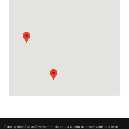
Portál výsledků závodů ve vodním slalomu a sjezdu na divoké vodě na území