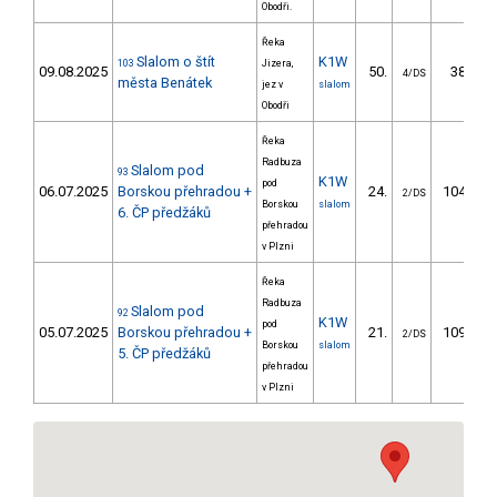
Obodři.
Řeka
Slalom o štít
K1W
103
Jizera,
09.08.2025
50.
38.64
4/DS
města Benátek
jez v
slalom
Obodři
Řeka
Radbuza
Slalom pod
93
K1W
pod
06.07.2025
Borskou přehradou +
24.
104.78
2/DS
Borskou
slalom
6. ČP předžáků
přehradou
v Plzni
Řeka
Radbuza
Slalom pod
92
K1W
pod
05.07.2025
Borskou přehradou +
21.
109.12
2/DS
Borskou
slalom
5. ČP předžáků
přehradou
v Plzni