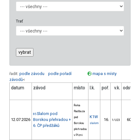
Trať
řadit:
podle závodu
podle pořadí
mapa s místy
závodů
<
datum
závod
místo
l.k.
poř.
v.k.
odstup
[s]
Řeka
Radbuza
Slalom pod
85
K1W
pod
12.07.2026
Borskou přehradou +
16.
60.72
1/U23
Borskou
slalom
6. ČP předžáků
přehradou
v Plzni