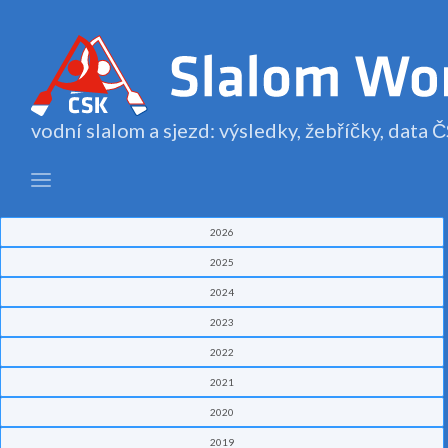
vodní slalom a sjezd: výsledky, žebříčky, data
2026
2025
2024
2023
2022
2021
2020
2019