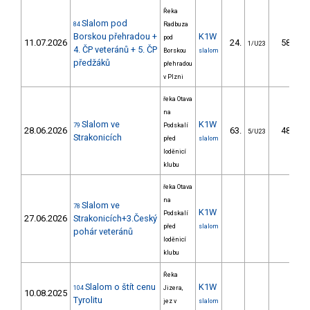
Řeka
Slalom pod
84
Radbuza
Borskou přehradou +
K1W
pod
11.07.2026
24.
58.24
1/U23
4. ČP veteránů + 5. ČP
Borskou
slalom
předžáků
přehradou
v Plzni
řeka Otava
na
Slalom ve
K1W
79
Podskalí
28.06.2026
63.
48.98
5/U23
Strakonicích
před
slalom
loděnicí
klubu
řeka Otava
na
Slalom ve
78
K1W
Podskalí
27.06.2026
Strakonicích+3.Český
před
slalom
pohár veteránů
loděnicí
klubu
Řeka
Slalom o štít cenu
K1W
104
Jizera,
10.08.2025
Tyrolitu
jez v
slalom