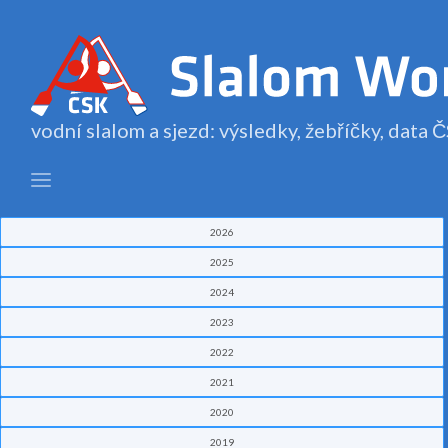
vodní slalom a sjezd: výsledky, žebříčky, data
2026
2025
2024
2023
2022
2021
2020
2019