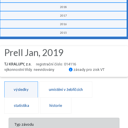
2018
2017
2016
2015
Prell Jan, 2019
TJ KRALUPY, z.s.
registrační číslo: 014116
výkonnostní třídy neevidovány
zásady pro zisk VT
výsledky
umístění v žebříčcích
statistika
historie
Typ závodu