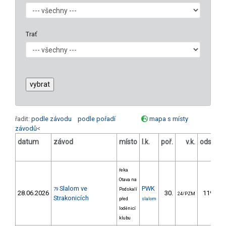
Trať
řadit:
podle závodu
podle pořadí
mapa s místy
závodů
<
datum
závod
místo
l.k.
poř.
v.k.
odstup
[s]
řeka
Otava na
Slalom ve
PWK
79
Podskalí
28.06.2026
30.
119.23
24/PZM
Strakonicích
před
slalom
loděnicí
klubu