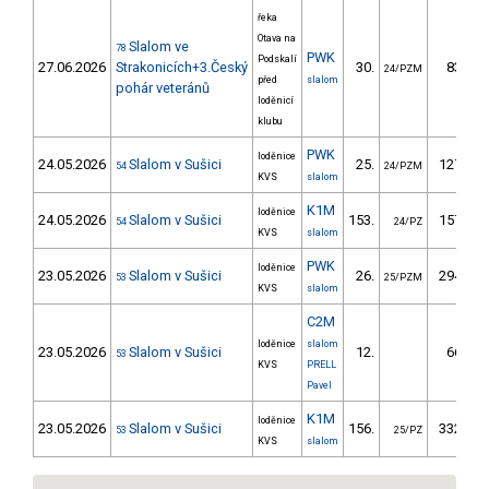
řeka
Otava na
Slalom ve
78
PWK
Podskalí
27.06.2026
Strakonicích+3.Český
30.
83.70
24/PZM
před
slalom
pohár veteránů
loděnicí
klubu
PWK
loděnice
24.05.2026
Slalom v Sušici
25.
127.40
54
24/PZM
KVS
slalom
K1M
loděnice
24.05.2026
Slalom v Sušici
153.
157.34
54
24/PZ
KVS
slalom
PWK
loděnice
23.05.2026
Slalom v Sušici
26.
294.70
53
25/PZM
KVS
slalom
C2M
loděnice
slalom
23.05.2026
Slalom v Sušici
12.
66.03
53
KVS
PRELL
Pavel
K1M
loděnice
23.05.2026
Slalom v Sušici
156.
332.48
53
25/PZ
KVS
slalom