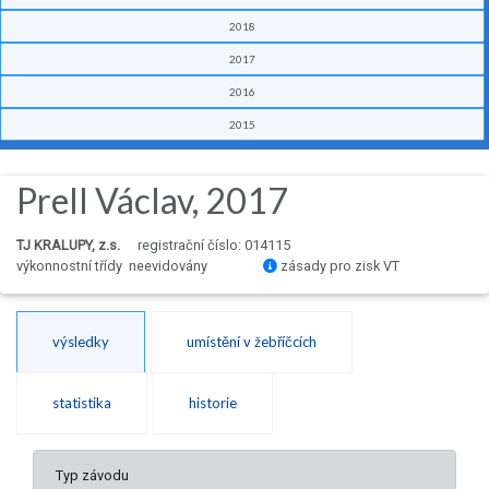
2018
2017
2016
2015
Prell Václav, 2017
TJ KRALUPY, z.s.
registrační číslo: 014115
výkonnostní třídy neevidovány
zásady pro zisk VT
výsledky
umístění v žebříčcích
statistika
historie
Typ závodu