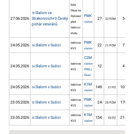
řeka
Otava na
Slalom ve
78
PWK
Podskalí
27.06.2026
Strakonicích+3.Český
27.
54.99
22/PZM
před
slalom
pohár veteránů
loděnicí
klubu
PWK
loděnice
24.05.2026
Slalom v Sušici
22.
71.53
54
21/PZM
KVS
slalom
C2M
loděnice
slalom
24.05.2026
Slalom v Sušici
12.
41.16
54
KVS
PRELL
Pavel
K1M
loděnice
24.05.2026
Slalom v Sušici
149.
101.47
54
21/PZ
KVS
slalom
PWK
loděnice
23.05.2026
Slalom v Sušici
24.
178.01
53
23/PZM
KVS
slalom
K1M
loděnice
23.05.2026
Slalom v Sušici
154.
215.79
53
23/PZ
KVS
slalom