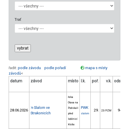
Trať
řadit:
podle závodu
podle pořadí
mapa s místy
závodů
<
datum
závod
místo
l.k.
poř.
v.k.
odstup
[s]
řeka
Otava na
Slalom ve
PWK
79
Podskalí
28.06.2026
29.
94.34
23/PZM
Strakonicích
před
slalom
loděnicí
klubu