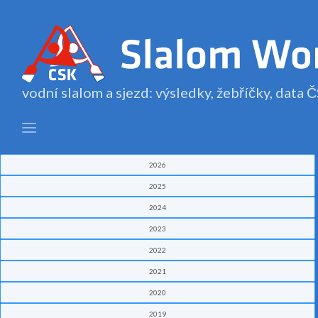
vodní slalom a sjezd: výsledky, žebříčky, data
2026
2025
2024
2023
2022
2021
2020
2019