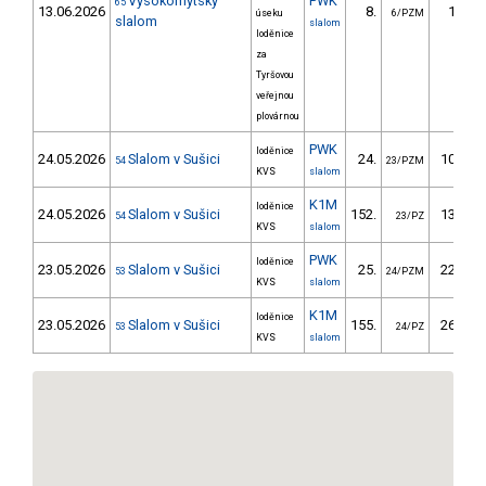
Vysokomýtský
PWK
65
13.06.2026
8.
18.40
úseku
6/PZM
slalom
slalom
loděnice
za
Tyršovou
veřejnou
plovárnou
PWK
loděnice
24.05.2026
Slalom v Sušici
24.
103.52
54
23/PZM
KVS
slalom
K1M
loděnice
24.05.2026
Slalom v Sušici
152.
133.46
54
23/PZ
KVS
slalom
PWK
loděnice
23.05.2026
Slalom v Sušici
25.
226.51
53
24/PZM
KVS
slalom
K1M
loděnice
23.05.2026
Slalom v Sušici
155.
264.29
53
24/PZ
KVS
slalom