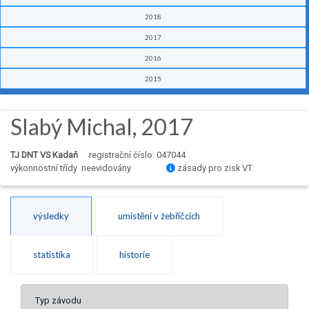
2018
2017
2016
2015
Slabý Michal, 2017
TJ DNT VS Kadaň
registrační číslo: 047044
výkonnostní třídy neevidovány
zásady pro zisk VT
výsledky
umístění v žebříčcích
statistika
historie
Typ závodu