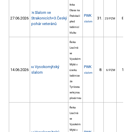
řeka
Otava na
Slalom ve
78
PWK
Podskalí
27.06.2026
Strakonicích+3.Český
31.
87.08
25/PZM
před
slalom
pohár veteránů
loděnicí
klubu
Řeka
Loučná
ve
Vysokém
Mýtě v
Vysokomýtský
PWK
66
14.06.2026
8.
18.40
úseku
6/PZM
slalom
slalom
loděnice
za
Tyršovou
veřejnou
plovárnou
Řeka
Loučná
ve
Vysokém
Mýtě v