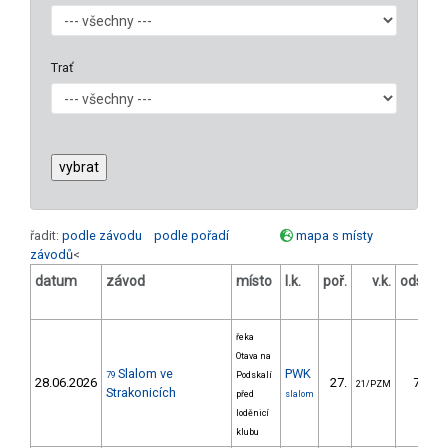
Trať
řadit:
podle závodu
podle pořadí
mapa s místy
závodů
<
datum
závod
místo
l.k.
poř.
v.k.
odstup
[s]
řeka
Otava na
Slalom ve
PWK
79
Podskalí
28.06.2026
27.
74.64
21/PZM
Strakonicích
před
slalom
loděnicí
klubu