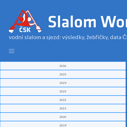
vodní slalom a sjezd: výsledky, žebříčky, data
2026
2025
2024
2023
2022
2021
2020
2019