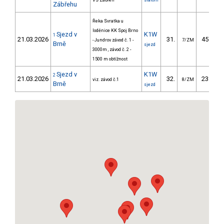
VS Zábřeh
slalom
Zábřehu
Řeka Svratka u
loděnice KK Spoj Brno
Sjezd v
K1W
1
21.03.2026
31.
457.40
- Jundrov závod č. 1 -
7/ZM
Brně
sjezd
3000m , závod č. 2 -
1500 m obtížnost
Sjezd v
K1W
2
21.03.2026
32.
238.80
viz. závod č.1
8/ZM
Brně
sjezd