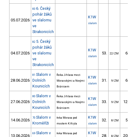
6. Český
83
pohár žáků
K1W
05.07.2026
ve slalomu
slalom
ve
Strakonicích
5. Český
82
pohár žáků
K1W
04.07.2026
ve slalomu
53.
63.82
22/ZM
slalom
ve
Strakonicích
Slalom v
81
Řeka Jihlava mezi
K1W
28.06.2026
Dolních
31.
63.90
Moravskými a Novými
9/ZM
slalom
Kounicích
Bránicem
Slalom v
80
Řeka Jihlava mezi
K1W
27.06.2026
Dolních
33.
128.10
Moravskými a Novými
9/ZM
slalom
Kounicích
Bránicem
Slalom v
K1W
70
řeka Morava pod
14.06.2026
32.
57.00
8/ZM
Kroměříži
mostem K.Kryla
slalom
Slalom v
K1W
69
řeka Morava pod
13.06.2026
28.
200.40
8/ZM