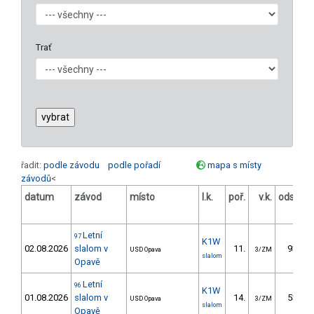
Trať
řadit:
podle závodu
podle pořadí
mapa s místy
závodů
<
datum
závod
místo
l.k.
poř.
v.k.
odstup
[s]
Letní
97
K1W
02.08.2026
slalom v
11.
93.35
USD Opava
3/ZM
slalom
Opavě
Letní
96
K1W
01.08.2026
slalom v
14.
53.32
USD Opava
3/ZM
slalom
Opavě