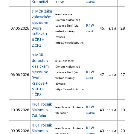
Kroměříži
K.Kryla
slalom
MČR žáků
61
řeka Labe mezi
v klasickém
Dvorem Králové nad
sjezdu ve
K1W
Labem a Žirčí. (viz
07.06.2026
Dvoře
46.
284.02
8/ZM
webové stránky
sjezd
Králové +
závodu).
6.ČPJ +
https://www.lokotrutno
2.ČPž
MČR
59
dorostu v
řeka Labe mezi
klasickém
Dvorem Králové nad
sjezdu ve
K1W
Labem a Žirčí. (viz
06.06.2026
47.
273.51
7/ZM
Dvoře
webové stránky
sjezd
Králové +
závodu).
5.ČPJ +
https://www.lokotrutno
1.ČPž
61. ročník
45
K1W
řeka Sázava u loděnice
10.05.2026
Slalomu v
40.
103.30
10/ZM
VS Zábřeh
slalom
Zábřehu
61. ročník
43
K1W
řeka Sázava u loděnice
09.05.2026
Slalomu v
40.
208.90
10/ZM