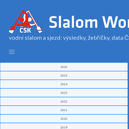
vodní slalom a sjezd: výsledky, žebříčky, data
2026
2025
2024
2023
2022
2021
2020
2019